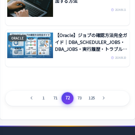
加する方法
2024.09.21
【Oracle】ジョブの確認方法完全ガ
ORACLE
イド｜DBA_SCHEDULER_JOBS・
DBA_JOBS・実行履歴・トラブルシ
ューティングまで
2024.09.20
前
次
72
1
71
73
125
へ
へ