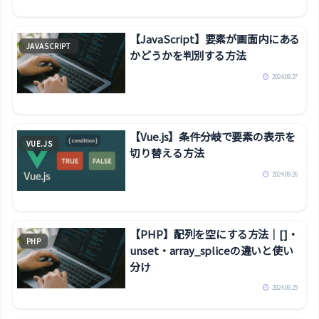
【JavaScript】要素が画面内にある
JAVASCRIPT
かどうかを判別する方法
2024.09.27
【Vue.js】条件分岐で要素の表示を
VUE.JS
切り替える方法
2024.09.26
【PHP】配列を空にする方法｜[]・
PHP
unset・array_spliceの違いと使い
分け
2024.09.25