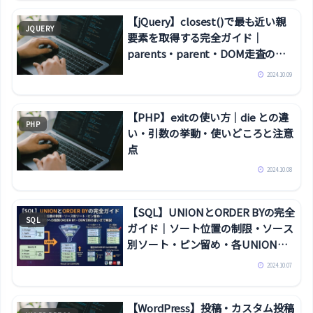
【jQuery】closest()で最も近い親
JQUERY
要素を取得する完全ガイド｜
parents・parent・DOM走査の使
い分けまで
2024.10.09
【PHP】exitの使い方｜die との違
PHP
い・引数の挙動・使いどころと注意
点
2024.10.08
【SQL】UNIONとORDER BYの完全
SQL
ガイド｜ソート位置の制限・ソース
別ソート・ピン留め・各UNION部
分への個別ORDER BY・DBMS別の
2024.10.07
違いまで解説
【WordPress】投稿・カスタム投稿