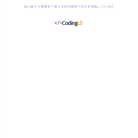
初心者から実務まで使えるWeb技術ブログを目指しています
Coding
LS
</>
コ
ー
デ
ィ
ン
グ
ラ
イ
フ
ス
タ
イ
ル