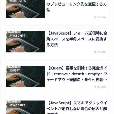
WORDPRESS
のプレビューリンク先を変更する方
法
2024.10.04
【JavaScript】フォーム送信時に全
JAVASCRIPT
角スペースを半角スペースに変換す
る方法
2024.10.03
【jQuery】要素を削除する完全ガイ
JQUERY
ド｜remove・detach・empty・フ
ェードアウト後削除・条件付き削除
まで
2024.10.02
【JavaScript】スマホでクリックイ
JAVASCRIPT
ベントが動作しない場合の原因と解