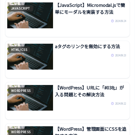
【JavaScript】Micromodal.jsで簡
JAVASCRIPT
単にモーダルを実装する方法
2024.09.24
aタグのリンクを無効にする方法
HTML/CSS
2024.09.23
【WordPress】URLに「#038;」が
WORDPRESS
入る問題とその解決方法
2024.09.22
【WordPress】管理画面にCSSを追
WORDPRESS