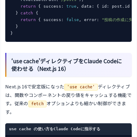
return
 { success: 
true
, data: { id: post.id } 
  } 
catch
 {

return
 { success: 
false
, error: 
"投稿の作成に失敗
  }

}
‘use cache’ディレクティブをClaude Codeに
使わせる（Next.js 16）
Next.js 16で安定版になった
ディレクティブ
'use cache'
は、関数やコンポーネントの戻り値をキャッシュする機能で
す。従来の
オプションよりも細かい制御ができま
fetch
す。
use cache の使い方をClaude Codeに指示する