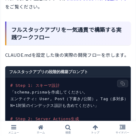
をご覧ください。
フルスタックアプリを一気通貫で構築する実
践ワークフロー
CLAUDE.mdを設定した後の実際の開発フローを示します。
フルスタックアプリの段階的構築プロンプト
# Step 1: スキーマ設計
「schema.prismaを作成してください。

エンティティ: User, Post（下書き/公開）, Tag（多対多）

N+1対策のインデックス設計も含めてください」

# Step 2: Server Actions生成
「src/actions/post.tsにPostのCRUD Server Action
Zodバリデーション + { success, error?, data? } フォ
メニュー
ホーム
検索
トップ
サイドバー