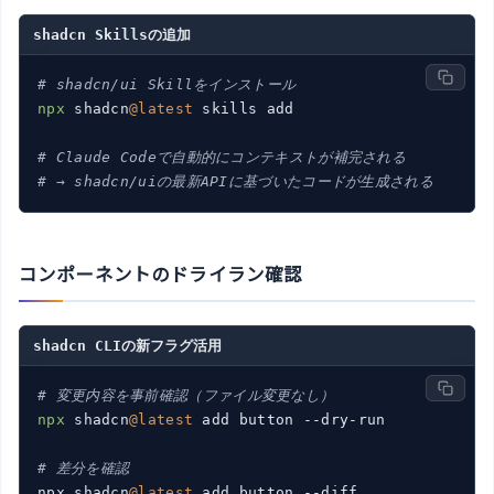
shadcn Skillsの追加
# shadcn/ui Skillをインストール
npx
 shadcn
@latest
 skills add

# Claude Codeで自動的にコンテキストが補完される
# → shadcn/uiの最新APIに基づいたコードが生成される
コンポーネントのドライラン確認
shadcn CLIの新フラグ活用
# 変更内容を事前確認（ファイル変更なし）
npx
 shadcn
@latest
 add button --dry-run

# 差分を確認
npx shadcn
@latest
 add button --diff
