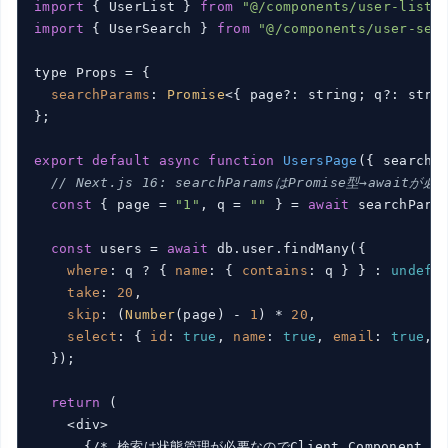
import
 { UserList } 
from
"@/components/user-list"
import
 { UserSearch } 
from
"@/components/user-sea
type Props = {

searchParams
: 
Promise
<{ page?: string; q?: strin
};

export
default
async
function
UsersPage
(
{ searchP
// Next.js 16: searchParamsはPromise型→awaitが必
const
 { page = 
"1"
, q = 
""
 } = 
await
 searchParam
const
 users = 
await
 db.user.findMany({

where
: q ? { 
name
: { 
contains
: q } } : 
undefi
take
: 
20
,

skip
: (
Number
(page) - 
1
) * 
20
,

select
: { 
id
: 
true
, 
name
: 
true
, 
email
: 
true
, 
  });

return
 (

    <div>

      {/* 検索は状態管理が必要なのでClient Component */}