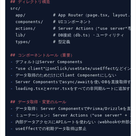
## ディレクトリ構造
src/

  app/           # App Router（page.tsx, layout.t
  components/    # UIコンポーネント

  actions/       # Server Actions（"use server"
  lib/           # DB接続（db.ts）・ユーティリティ

  types/         # 型定義

## コンポーネントルール（重要）
- 
- 
- 
- 
- 
loading.tsxとerror.tsxをすべての非同期ルートに追加する

## データ取得・変更のルール
- 
- 
- 
- 
useEffectでの初期データ取得は禁止
