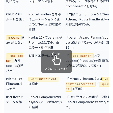
剰に付与
フォーマンス低下
所のみ。データ取得のためにClien
Componentにしない」
CRUDにAPI
Route Handlersを内部
「内部ミューテーションはServer
ルートを使う
ミューテーションに使
Actions。Route Handlersはwe
うのはNext.js 13以前の
外部公開APIのみ」
習慣
を
Next.js 15+でparamsが
「params/searchParams/cookie
params
awaitしない
Promise型に変更。型
ders()はすべてawaitが必要（Next.
エラー・動作不良
16）」
ビルドエラーになる
「
内で
'use cac
'use cache'
内で
cookies()/headers()を直接呼
he'
cookies()呼
で読んで引数として渡す」
スクロールできます
び出し
Prisma 7の
「Prisma 7: importパスは
@prisma/client
@/ge
旧importパ
は廃止
（
d/prisma/client
@prism
ス使用
は不可）」
nt
useEffectで
Server Componentsの
「useEffectでの初期データ取得
データ取得
asyncパターンがNext.js
Server Componentでasync/aw
の推奨
う」