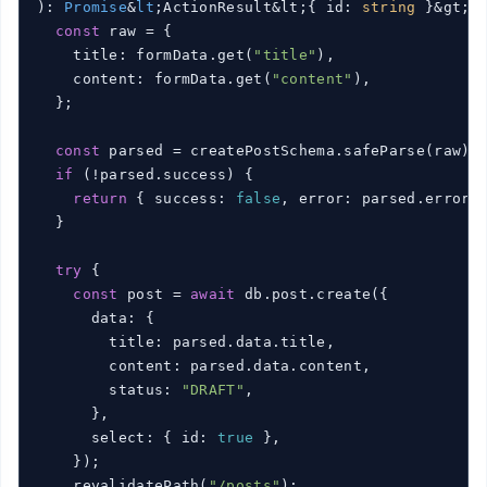
): 
Promise
&
lt
;ActionResult&lt;{ id: 
string
 }&gt;&g
const
 raw = {

    title: formData.get(
"title"
),

    content: formData.get(
"content"
),

  };

const
 parsed = createPostSchema.safeParse(raw);

if
 (!parsed.success) {

return
 { success: 
false
, error: parsed.error.
  }

try
 {

const
 post = 
await
 db.post.create({

      data: {

        title: parsed.data.title,

        content: parsed.data.content,

        status: 
"DRAFT"
,

      },

      select: { id: 
true
 },

    });

    revalidatePath(
"/posts"
);
