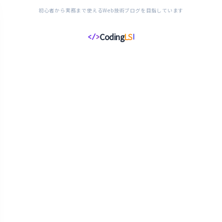
初心者から実務まで使えるWeb技術ブログを目指しています
Coding
LS
</>
コ
ー
デ
ィ
ン
グ
ラ
イ
フ
ス
タ
イ
ル