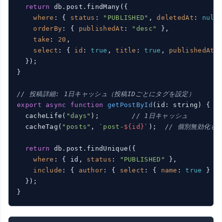
return
 db.post.findMany({

where
: { 
status
: 
"PUBLISHED"
, 
deletedAt
: 
null
 
orderBy
: { 
publishedAt
: 
"desc"
 },

take
: 
20
,

select
: { 
id
: 
true
, 
title
: 
true
, 
publishedAt
:
  });

}

// 投稿詳細: 1日キャッシュ（投稿IDごとにタグを設定）
export
async
function
getPostById
(
id: string
) 
{

  cacheLife(
"days"
);        
// 1日キャッシュ
  cacheTag(
"posts"
, 
`post-
${id}
`
);  
// 個別無効化も
return
 db.post.findUnique({

where
: { id, 
status
: 
"PUBLISHED"
 },

include
: { 
author
: { 
select
: { 
name
: 
true
 } } 
  });

}