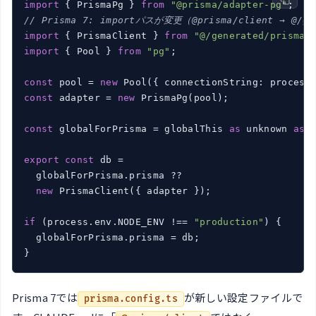
import
 { PrismaPg } 
from
"@prisma/adapter-pg"
// Prisma 7: importパスが変更（@prisma/client → @/ge
import
 { PrismaClient } 
from
"@/generated/prisma/
import
 { Pool } 
from
"pg"
;

const
 pool = 
new
const
 adapter = 
new
 PrismaPg(pool);

const
 globalForPrisma = globalThis 
as
 unknown 
as
 
export
const
 db =

  globalForPrisma.prisma ??

new
 PrismaClient({ adapter });

if
 (process.env.NODE_ENV !== 
"production"
) {

  globalForPrisma.prisma = db;

}
Prisma 7では
が新しい設定ファイルで
prisma.config.ts