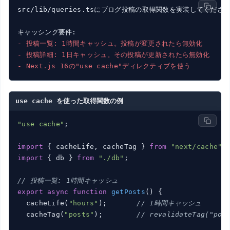
src/lib/queries.tsにブログ投稿の取得関数を実装してください
- 投稿一覧: 1時間キャッシュ。投稿が変更されたら無効化
- 投稿詳細: 1日キャッシュ。その投稿が更新されたら無効化
- Next.js 16の"use cache"ディレクティブを使う
use cache を使った取得関数の例
"use cache"
;

import
 { cacheLife, cacheTag } 
from
"next/cache"
import
 { db } 
from
"./db"
;

// 投稿一覧: 1時間キャッシュ
export
async
function
getPosts
(
) 
{

  cacheLife(
"hours"
);       
// 1時間キャッシュ
  cacheTag(
"posts"
);        
// revalidateTag("po