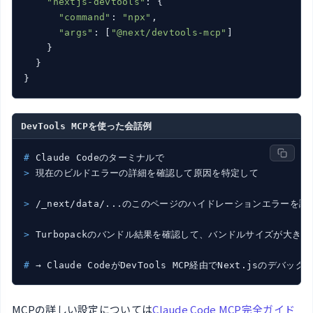
"nextjs-devtools"
: {

"command"
: 
"npx"
,

"args"
: [
"@next/devtools-mcp"
]

    }

  }

}
DevTools MCPを使った会話例
#
 Claude Codeのターミナルで
>
 現在のビルドエラーの詳細を確認して原因を特定して
>
 /_next/data/...のこのページのハイドレーションエラーを調
>
 Turbopackのバンドル結果を確認して、バンドルサイズが大き
#
 → Claude CodeがDevTools MCP経由でNext.jsのデ
MCPの詳しい設定については
Claude Code MCP完全ガイド