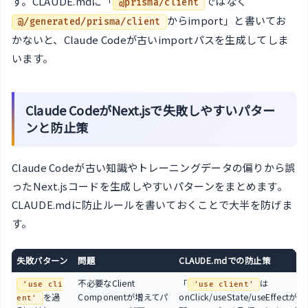
す。CLAUDE.mdに「
ではなく
@prisma/client
からimport」と書いてお
@/generated/prisma/client
かないと、Claude Codeが古いimportパスを生成してしま
います。
Claude CodeがNext.jsで失敗しやすいパター
ンと防止策
Claude Codeが古い知識やトレーニングデータの偏りから誤
ったNext.jsコードを生成しやすいパターンをまとめます。
CLAUDE.mdに防止ルールを書いておくことで大半を防げま
す。
失敗パターン
問題
CLAUDE.mdでの防止策
不必要なClient
「
は
'use cli
'use client'
を過
Componentが増えてパ
onClick/useState/useEffect
ent'