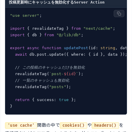
投稿更新時にキャッシュを無効化するServer Action
"use server"
;

import
 { revalidateTag } 
from
"next/cache"
import
 { db } 
from
"@/lib/db"
;

export
async
function
updatePost
(
id: 
string
, data
await
 db.post.update({ where: { id }, data });

// この投稿のキャッシュだけを無効化
  revalidateTag(
`post-
${id}
`
);

// 一覧のキャッシュも無効化
  revalidateTag(
"posts"
);

return
 { success: 
true
 };

}
関数の中で
や
を
'use cache'
cookies()
headers()