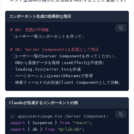
コンポーネント生成の効果的な指示
# NG: 意図が不明確
「ユーザー一覧コンポーネントを作って」

# OK: Server Componentsを意図として明示
- 
- 
- 
- 
検索フィールドのみ別途Client Componentとして分離」
Claudeが生成するコンポーネントの例
// app/users/page.tsx（Server Component）
import
 { Suspense } 
from
"react"
import
 { db } 
from
"@/lib/db"