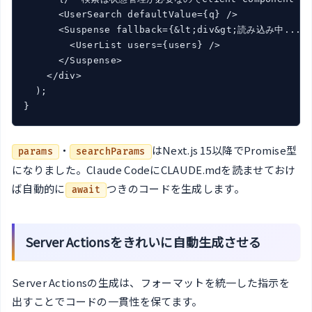
      <UserSearch defaultValue={q} />

      <Suspense fallback={&lt;div&gt;読み込み中...&lt
        <UserList users={users} />

      </Suspense>

    </div>

  );

}
・
はNext.js 15以降でPromise型
params
searchParams
になりました。Claude CodeにCLAUDE.mdを読ませておけ
ば自動的に
つきのコードを生成します。
await
Server Actionsをきれいに自動生成させる
Server Actionsの生成は、フォーマットを統一した指示を
出すことでコードの一貫性を保てます。