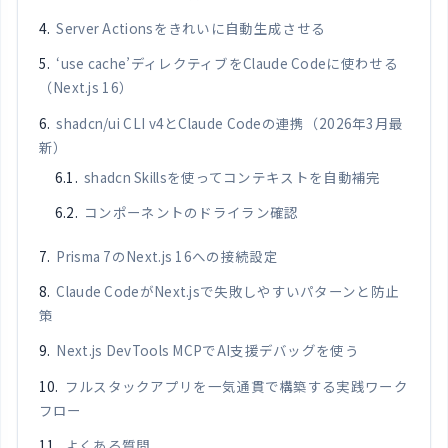
Server Actionsをきれいに自動生成させる
‘use cache’ディレクティブをClaude Codeに使わせる
（Next.js 16）
shadcn/ui CLI v4とClaude Codeの連携（2026年3月最
新）
shadcn Skillsを使ってコンテキストを自動補完
コンポーネントのドライラン確認
Prisma 7のNext.js 16への接続設定
Claude CodeがNext.jsで失敗しやすいパターンと防止
策
Next.js DevTools MCPでAI支援デバッグを使う
フルスタックアプリを一気通貫で構築する実践ワーク
フロー
よくある質問