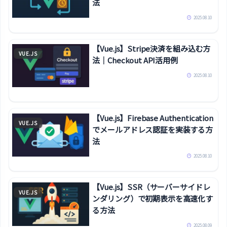
法
2025.08.10
【Vue.js】Stripe決済を組み込む方
VUE.JS
法｜Checkout API活用例
2025.08.10
【Vue.js】Firebase Authentication
VUE.JS
でメールアドレス認証を実装する方
法
2025.08.10
【Vue.js】SSR（サーバーサイドレ
VUE.JS
ンダリング）で初期表示を高速化す
る方法
2025.08.09