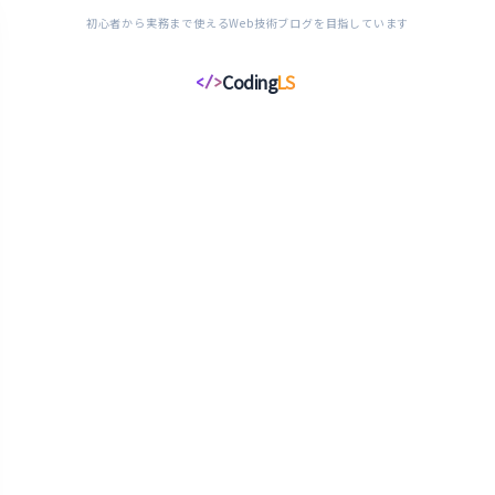
初心者から実務まで使えるWeb技術ブログを目指しています
Coding
LS
</>
コ
ー
デ
ィ
ン
グ
ラ
イ
フ
ス
タ
イ
ル