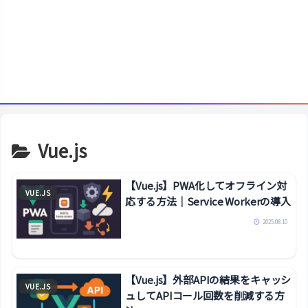
Vue.js
【Vue.js】PWA化してオフライン対
VUE.JS
応する方法｜Service Workerの導入
2025.08.10
【Vue.js】外部APIの結果をキャッシ
VUE.JS
ュしてAPIコール回数を削減する方