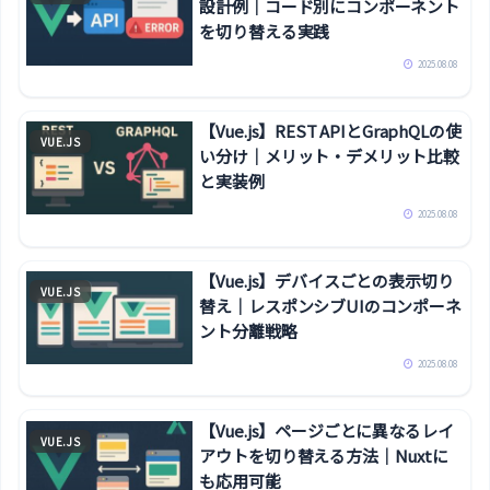
設計例｜コード別にコンポーネント
を切り替える実践
2025.08.08
【Vue.js】REST APIとGraphQLの使
VUE.JS
い分け｜メリット・デメリット比較
と実装例
2025.08.08
【Vue.js】デバイスごとの表示切り
VUE.JS
替え｜レスポンシブUIのコンポーネ
ント分離戦略
2025.08.08
【Vue.js】ページごとに異なるレイ
VUE.JS
アウトを切り替える方法｜Nuxtに
も応用可能