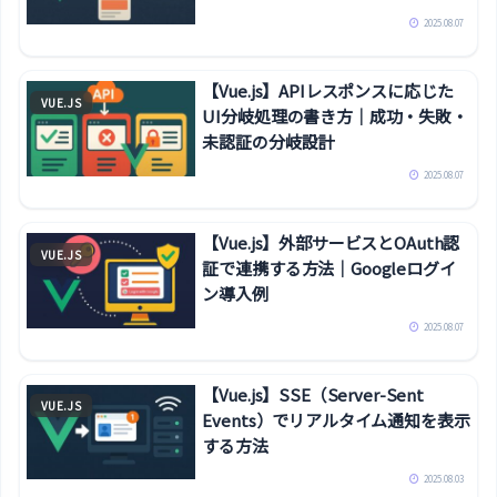
2025.08.07
【Vue.js】APIレスポンスに応じた
VUE.JS
UI分岐処理の書き方｜成功・失敗・
未認証の分岐設計
2025.08.07
【Vue.js】外部サービスとOAuth認
VUE.JS
証で連携する方法｜Googleログイ
ン導入例
2025.08.07
【Vue.js】SSE（Server-Sent
VUE.JS
Events）でリアルタイム通知を表示
する方法
2025.08.03