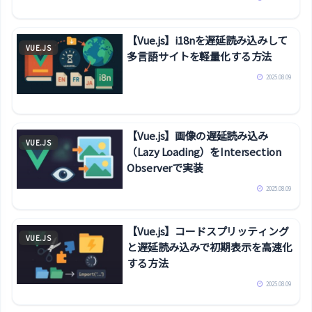
【Vue.js】i18nを遅延読み込みして
VUE.JS
多言語サイトを軽量化する方法
2025.08.09
【Vue.js】画像の遅延読み込み
VUE.JS
（Lazy Loading）をIntersection
Observerで実装
2025.08.09
【Vue.js】コードスプリッティング
VUE.JS
と遅延読み込みで初期表示を高速化
する方法
2025.08.09