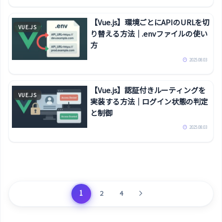
【Vue.js】環境ごとにAPIのURLを切
VUE.JS
り替える方法｜.envファイルの使い
方
2025.08.03
【Vue.js】認証付きルーティングを
VUE.JS
実装する方法｜ログイン状態の判定
と制御
2025.08.03
次
1
2
4
へ