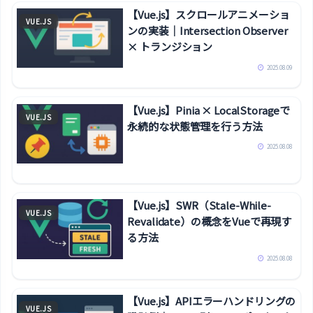
【Vue.js】スクロールアニメーショ
VUE.JS
ンの実装｜Intersection Observer
× トランジション
2025.08.09
【Vue.js】Pinia × LocalStorageで
VUE.JS
永続的な状態管理を行う方法
2025.08.08
【Vue.js】SWR（Stale-While-
VUE.JS
Revalidate）の概念をVueで再現す
る方法
2025.08.08
【Vue.js】APIエラーハンドリングの
VUE.JS