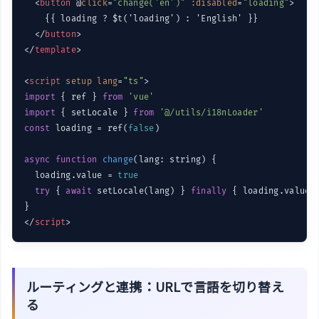
<
button
 @
click
=
"change('en')"
:disabled
=
"loading"
>
    {{ loading ? $t('loading') : 'English' }}

</
button
>
</
template
>
<
script
setup
lang
=
"ts"
>
import
 { ref } 
from
'vue'
import
 { setLocale } 
from
'@/utils/i18nLoader'
const
 loading = ref(
false
)

async
function
change
(
lang: string
) 
{

  loading.value = 
true
try
 { 
await
 setLocale(lang) } 
finally
 { loading.value 
</
script
>
ルーティングと連携：URLで言語を切り替え
る