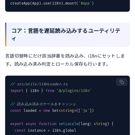
createApp(App).use(i18n).mount(
'#app'
コア：言語を遅延読み込みするユーティリテ
ィ
言語切替時にだけ該当辞書を読み込み、i18nにセットしま
す。読み込み済み判定とローカル保存も行います。
// src/utils/i18nLoader.ts
import
 { i18n } 
from
'@/plugins/i18n'
// 読み込み済みロケールをキャッシュ
const
 loaded = 
new
 Set<
string
>([
'ja'
])

export
async
function
setLocale
(
lang: 
string
) 
{

const
 instance = i18n.global
