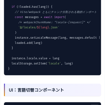
if
 (!loaded.has(lang)) {

// Vite/webpack ともにチャンク分割される動的インポート
const
 messages = 
await
import
(

/* webpackChunkName: "locale-[request]" */
`@/locales/
${lang}
.json`
    )

    instance.setLocaleMessage(lang, messages.default || m
    loaded.add(lang)

  }

  instance.locale.value = lang

  localStorage.setItem(
'locale'
, lang)

UI：言語切替コンポーネント