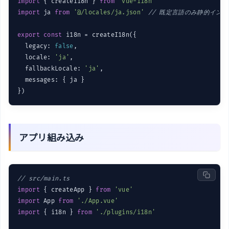
import
 { createI18n } 
from
'vue-i18n'
import
 ja 
from
'@/locales/ja.json'
// 既定言語のみ静的イン
export
const
 i18n = createI18n({

  legacy: 
false
,

  locale: 
'ja'
,

  fallbackLocale: 
'ja'
,

  messages: { ja }

アプリ組み込み
// src/main.ts
import
 { createApp } 
from
'vue'
import
 App 
from
'./App.vue'
import
 { i18n } 
from
'./plugins/i18n'