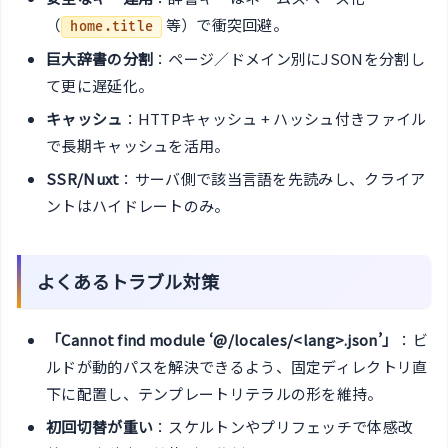
（
等）で衝突回避。
home.title
巨大辞書の分割
：ページ／ドメイン別にJSONを分割し
て更に遅延化。
キャッシュ
：HTTPキャッシュ + ハッシュ付きファイル
で長期キャッシュを活用。
SSR/Nuxt
：サーバ側で該当言語を先読みし、クライア
ントはハイドレートのみ。
よくあるトラブル対策
「Cannot find module ‘@/locales/<lang>.json’」
：ビ
ルドが動的パスを解決できるよう、固定ディレクトリ直
下に配置し、テンプレートリテラルの形を維持。
初回切替が重い
：スケルトンやプリフェッチで体感改