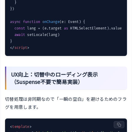
  }

})

async
function
onChange
(
e: Event
) 
{

const
 lang = (e.target 
as
 HTMLSelectElement).value

await
 setLocale(lang)

</
script
>
UX向上：切替中のローディング表示
（Suspense不要で簡易実装）
切替処理は非同期なので「一瞬の空白」を避けるためのフラ
グを用意します。
<
template
>