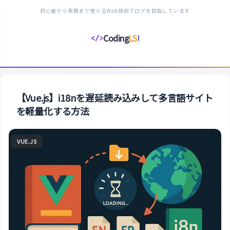
初心者から実務まで使えるWeb技術ブログを目指しています
Coding
LS
</>
コ
ー
デ
ィ
ン
【Vue.js】i18nを遅延読み込みして多言語サイト
グ
を軽量化する方法
ラ
イ
VUE.JS
フ
ス
タ
イ
ル