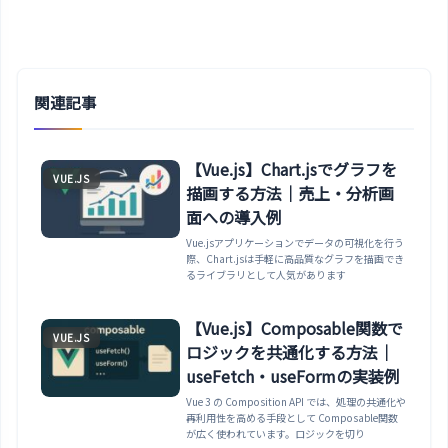
関連記事
【Vue.js】Chart.jsでグラフを
VUE.JS
描画する方法｜売上・分析画
面への導入例
Vue.jsアプリケーションでデータの可視化を行う
際、Chart.jsは手軽に高品質なグラフを描画でき
るライブラリとして人気があります
【Vue.js】Composable関数で
VUE.JS
ロジックを共通化する方法｜
useFetch・useFormの実装例
Vue 3 の Composition API では、処理の共通化や
再利用性を高める手段として Composable関数
が広く使われています。ロジックを切り