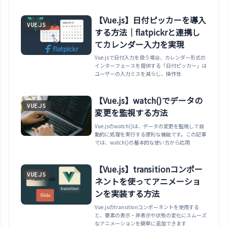
【Vue.js】日付ピッカーを導入
VUE.JS
する方法｜flatpickrと連携し
てカレンダー入力を実現
Vue.jsで日付入力を扱う場合、カレンダー形式の
インターフェースを提供する「日付ピッカー」は
ユーザーの入力ミスを減らし、操作性
【Vue.js】watch()でデータの
VUE.JS
変更を監視する方法
Vue.jsのwatch()は、データの変更を監視して自
動的に処理を実行する便利な機能です。この記事
では、watch()の基本的な使い方から応用
【Vue.js】transitionコンポー
VUE.JS
ネントを使ってアニメーショ
ンを実装する方法
Vue.jsのtransitionコンポーネントを使用する
と、要素の表示・非表示や状態の変化にスムーズ
なアニメーションを簡単に追加できます