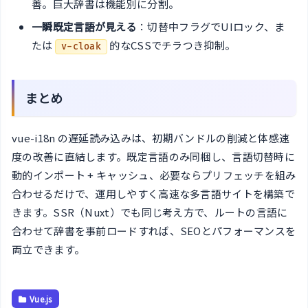
善。巨大辞書は機能別に分割。
一瞬既定言語が見える
：切替中フラグでUIロック、ま
たは
的なCSSでチラつき抑制。
v-cloak
まとめ
vue-i18n の遅延読み込みは、初期バンドルの削減と体感速
度の改善に直結します。既定言語のみ同梱し、言語切替時に
動的インポート + キャッシュ、必要ならプリフェッチを組み
合わせるだけで、運用しやすく高速な多言語サイトを構築で
きます。SSR（Nuxt）でも同じ考え方で、ルートの言語に
合わせて辞書を事前ロードすれば、SEOとパフォーマンスを
両立できます。
Vue.js