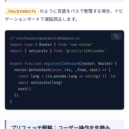
のように言語をパスで管理する場合、ナビ
/en/products
ゲーションガードで遅延読込します。
// src/router/guards/i18nGuard.ts
import
type
 { Router } 
from
'vue-router'
import
 { setLocale } 
from
'@/utils/i18nLoader'
export
function
registerI18nGuard
(
router: Router
) 
{

  router.beforeEach(
async
 (to, _from, next) => {

const
 lang = (to.params.lang 
as
string
) || 
'ja'
await
 setLocale(lang)

    next()

  })

プリフェッチ戦略：ユーザー操作を先読み