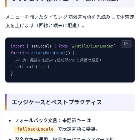
メニューを開いたタイミングで関連言語を先読みして体感速
度を上げます（回線と端末に配慮）。
import
 { setLocale } 
from
'@/utils/i18nLoader'
function
onLangMenuHover
(
) 
{

// 例：英語を先読み（連続呼び出し保護は適宜）
  setLocale(
'en'
)

エッジケースとベストプラクティス
フォールバック文言
：未翻訳キーは
で既定言語に委譲。
fallbackLocale
安全なキー運用
：辞書キーはネームスペース化