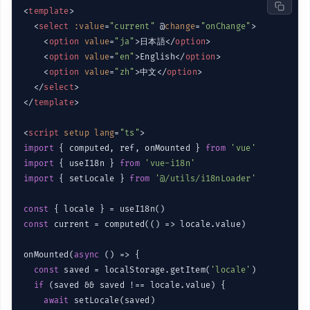
<
template
>
<
select
:value
=
"current"
 @
change
=
"onChange"
>
<
option
value
=
"ja"
>
日本語
</
option
>
<
option
value
=
"en"
>
English
</
option
>
<
option
value
=
"zh"
>
中文
</
option
>
</
select
>
</
template
>
<
script
setup
lang
=
"ts"
>
import
 { computed, ref, onMounted } 
from
'vue'
import
 { useI18n } 
from
'vue-i18n'
import
 { setLocale } 
from
'@/utils/i18nLoader'
const
const
 current = computed(
()
 =>
 locale.value)

onMounted(
async
 () => {

const
 saved = localStorage.getItem(
'locale'
)

if
 (saved && saved !== locale.value) {

await
 setLocale(saved)
