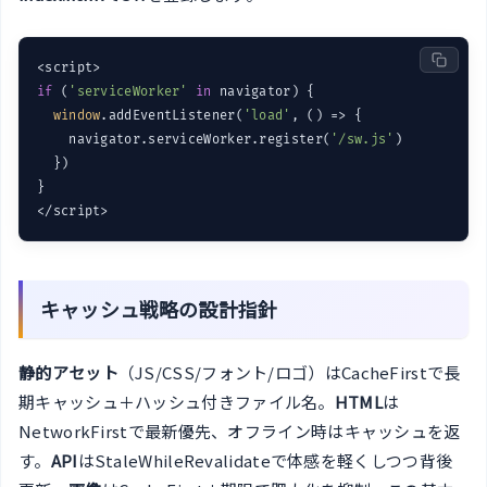
if
 (
'serviceWorker'
in
 navigator) {

window
.addEventListener(
'load'
, 
()
 =>
 {

    navigator.serviceWorker.register(
'/sw.js'
)

  })

}

キャッシュ戦略の設計指針
静的アセット
（JS/CSS/フォント/ロゴ）はCacheFirstで長
期キャッシュ＋ハッシュ付きファイル名。
HTML
は
NetworkFirstで最新優先、オフライン時はキャッシュを返
す。
API
はStaleWhileRevalidateで体感を軽くしつつ背後