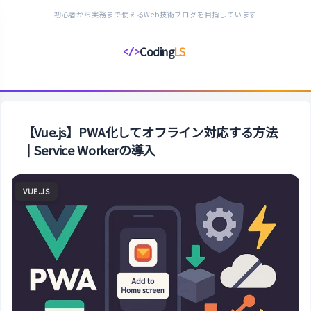
初心者から実務まで使えるWeb技術ブログを目指しています
Coding
LS
</>
コ
ー
デ
ィ
ン
【Vue.js】PWA化してオフライン対応する方法
グ
｜Service Workerの導入
ラ
イ
VUE.JS
フ
ス
タ
イ
ル