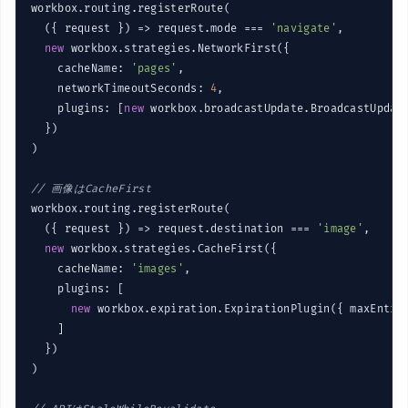
workbox.routing.registerRoute(

(
{ request }
) =>
 request.mode === 
'navigate'
,

new
 workbox.strategies.NetworkFirst({

    cacheName: 
'pages'
,

    networkTimeoutSeconds: 
4
,

    plugins: [
new
 workbox.broadcastUpdate.BroadcastUpdate
  })

)

// 画像はCacheFirst
workbox.routing.registerRoute(

(
{ request }
) =>
 request.destination === 
'image'
,

new
 workbox.strategies.CacheFirst({

    cacheName: 
'images'
,

    plugins: [

new
 workbox.expiration.ExpirationPlugin({ maxEntri
    ]

  })

)
