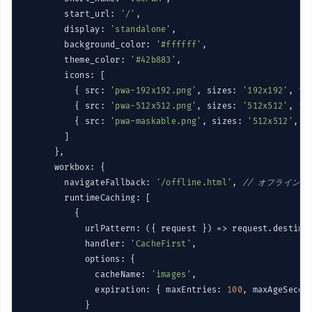
        start_url: 
'/'
,

        display: 
'standalone'
,

        background_color: 
'#ffffff'
,

        theme_color: 
'#42b883'
,

        icons: [

          { src: 
'pwa-192x192.png'
, sizes: 
'192x192'
, 
ty
          { src: 
'pwa-512x512.png'
, sizes: 
'512x512'
, 
ty
          { src: 
'pwa-maskable.png'
, sizes: 
'512x512'
, 
t
        ]

      },

      workbox: {

        navigateFallback: 
'/offline.html'
, 
// オフライン
        runtimeCaching: [

          {

            urlPattern: 
(
{ request }
) =>
 request.destina
            handler: 
'CacheFirst'
,

            options: {

              cacheName: 
'images'
,

              expiration: { maxEntries: 
100
, maxAgeSecon
            }
