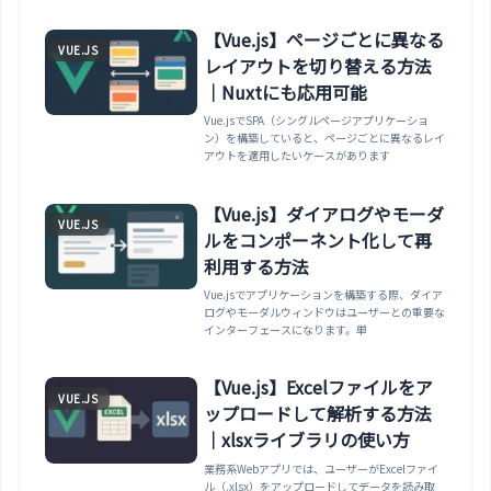
【Vue.js】ページごとに異なる
VUE.JS
レイアウトを切り替える方法
｜Nuxtにも応用可能
Vue.jsでSPA（シングルページアプリケーショ
ン）を構築していると、ページごとに異なるレイ
アウトを適用したいケースがあります
【Vue.js】ダイアログやモーダ
VUE.JS
ルをコンポーネント化して再
利用する方法
Vue.jsでアプリケーションを構築する際、ダイア
ログやモーダルウィンドウはユーザーとの重要な
インターフェースになります。単
【Vue.js】Excelファイルをア
VUE.JS
ップロードして解析する方法
｜xlsxライブラリの使い方
業務系Webアプリでは、ユーザーがExcelファイ
ル（.xlsx）をアップロードしてデータを読み取