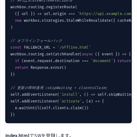
// APIはStaleWhileRevalidate
workbox.routing.registerRoute(

(
{ url }
) =>
 url.origin === 
'https://api.example.com'
,

new
 workbox.strategies.StaleWhileRevalidate({ cacheNam
)

// オフラインフォールバック
const
 FALLBACK_URL = 
'/offline.html'
workbox.routing.setCatchHandler(
async
 ({ event }) => {

if
 (event.request.destination === 
'document'
) 
return
 c
return
 Response.error()

})

// 更新の即時適用（skipWaiting + clientsClaim）
self.addEventListener(
'install'
, 
()
 =>
 self.skipWaiting()
self.addEventListener(
'activate'
, 
(
e
) =>
 {

  e.waitUntil(self.clients.claim())

index.html
でSWを登録します。