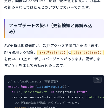
更新。
画像
はCacheFirst＋期限で肥大化を抑制。この基本
の組み合わせでほとんどのアプリはカバーできます。
アップデートの扱い（更新検知と再読み込
み）
SW更新は即時適用か、次回アクセスで適用かを選べます。
即時適用する場合、
と
skipWaiting()
clientsClaim()
を使い、UI上で「新しいバージョンがあります。更新しま
すか？」を出して再読み込みします。
// src/pwaUpdate.ts（簡易実装）
export
function
listenPwaUpdate
(
) 
{

if
 (!(
'serviceWorker'
in
 navigator)) 
return
  navigator.serviceWorker.addEventListener(
'controllerch
// 新SWが制御を開始したタイミングでリロード