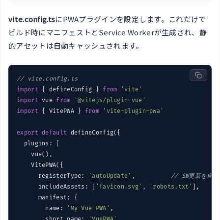
vite.config.ts
にPWAプラグインを設定します。これだけで
ビルド時にマニフェストとService Workerが生成され、静
的アセットは自動キャッシュされます。
// vite.config.ts
import
 { defineConfig } 
from
'vite'
import
 vue 
from
'@vitejs/plugin-vue'
import
 { VitePWA } 
from
'vite-plugin-pwa'
export
default
 defineConfig({

  plugins: [

    vue(),

    VitePWA({

      registerType: 
'autoUpdate'
,          
// SW更新を自
      includeAssets: [
'favicon.svg'
, 
'robots.txt'
],

      manifest: {

        name: 
'My Vue PWA'
,

        short_name: 
'VuePWA'
,
