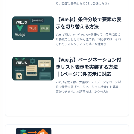
り、画面に表示したりDBに登録したりす
【Vue.js】条件分岐で要素の表
VUE.JS
示を切り替える方法
Vue.jsでは、v-ifやv-showを使って、条件に応じ
た要素の出し分けが可能です。本記事では、それ
ぞれのディレクティブの違いや活用例
【Vue.js】ページネーション付
VUE.JS
きリスト表示を実装する方法
｜1ページ○件表示に対応
Vue.jsを使えば、大量のリストデータをページ単
位で表示する「ページネーション機能」も簡単に
実装できます。本記事では、1ページあ