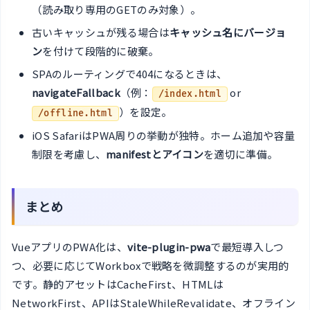
（読み取り専用のGETのみ対象）。
古いキャッシュが残る場合は
キャッシュ名にバージョ
ン
を付けて段階的に破棄。
SPAのルーティングで404になるときは、
navigateFallback
（例：
or
/index.html
）を設定。
/offline.html
iOS SafariはPWA周りの挙動が独特。ホーム追加や容量
制限を考慮し、
manifestとアイコン
を適切に準備。
まとめ
VueアプリのPWA化は、
vite-plugin-pwa
で最短導入しつ
つ、必要に応じてWorkboxで戦略を微調整するのが実用的
です。静的アセットはCacheFirst、HTMLは
NetworkFirst、APIはStaleWhileRevalidate、オフライン