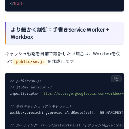
</
html
>
より細かく制御：手書きService Worker +
Workbox
キャッシュ戦略を自前で設計したい場合は、Workboxを使
って
を作成します。
public/sw.js
// public/sw.js
/* global workbox */
importScripts(
'https://storage.googleapis.com/workbox-cd
// 事前キャッシュ（プレキャッシュ）
workbox.precaching.precacheAndRoute(self.__WB_MANIFEST ||
// ルーティング：ページはNetworkFirst（オフライン時はfallback）