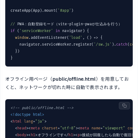
createApp(App).mount(
'#app'
)

//
if
 (
'serviceWorker'
in
 navigator) {

window
.addEventListener(
'load'
, 
()
 =>
 {

    navigator.serviceWorker.register(
'/sw.js'
).
catch
(
con
  })

オフライン用ページ（
public/offline.html
）を用意してお
くと、ネットワークが切れた時に自動で表示されます。
<!-- public/offline.html -->
<!doctype html>
<
html
lang
=
"ja"
>
<
head
>
<
meta
charset
=
"utf-8"
>
<
meta
name
=
"viewport"
cont
<
body
>
<
h1
>
オフラインです
</
h1
>
<
p
>
接続が回復したら自動で復旧し