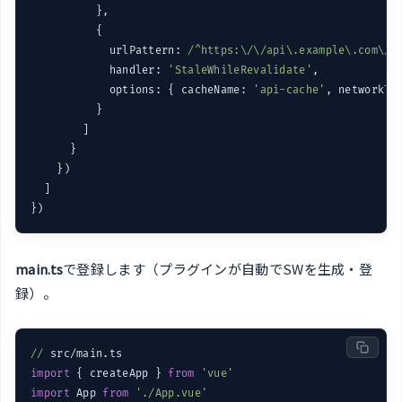
          },

          {

            urlPattern: 
/^https:\/\/api\.example\.com\//
,
            handler: 
'StaleWhileRevalidate'
,

            options: { cacheName: 
'api-cache'
, networkTi
          }

        ]

      }

    })

  ]

main.ts
で登録します（プラグインが自動でSWを生成・登
録）。
//
import
 { createApp } 
from
'vue'
import
 App 
from
'./App.vue'