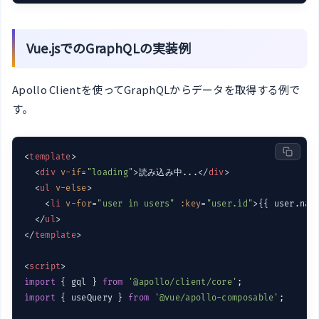
Vue.jsでのGraphQLの実装例
Apollo Clientを使ってGraphQLからデータを取得する例で
す。
<
template
>
<
div
v-if
=
"loading"
>
読み込み中...
</
div
>
<
ul
v-else
>
<
li
v-for
=
"user in users"
:key
=
"user.id"
>
{{ user.nam
</
ul
>
</
template
>
<
script
>
import
 { gql } 
from
'@apollo/client/core'
import
 { useQuery } 
from
'@vue/apollo-composable'
;
