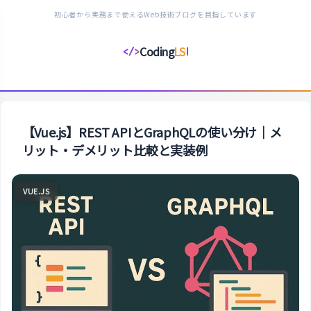
初心者から実務まで使えるWeb技術ブログを目指しています
Coding
LS
</>
コ
ー
デ
ィ
ン
【Vue.js】REST APIとGraphQLの使い分け｜メ
グ
リット・デメリット比較と実装例
ラ
イ
VUE.JS
フ
ス
タ
イ
ル