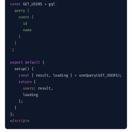
const
 GET_USERS = gql
`

  query {

    users {

      id

      name

    }

  }

`
;

export
default
 {

  setup() {

const
 { result, loading } = useQuery(GET_USERS);

return
 {

users
: result,

      loading

    };

  }

</
script
>