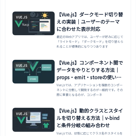
【Vue.js】ダークモード切り替
VUE.JS
えの実装｜ユーザーのテーマ
に合わせた表示対応
最近のWebアプリでは、ユーザーが好みに応じて
「ライトモード」「ダークモード」を切り替えら
れることが標準的になりつつあります
【Vue.js】コンポーネント間で
VUE.JS
データをやりとりする方法｜
props・emit・storeの使い分
け
Vue.jsでは、アプリケーションを複数のコンポー
ネントに分割して開発するのが一般的です。その
際に重要となるのが、コンポーネ
【Vue.js】動的クラスとスタイ
VUE.JS
ルを切り替える方法｜v-bind
と条件分岐の組み合わせ
Vue.jsでは、状態に応じてクラス名やスタイルを