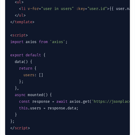
<
ul
>
<
li
v-for
=
"user in users"
:key
=
"user.id"
>
{{ user.nam
</
ul
>
</
template
>
<
script
>
import
 axios 
from
'axios'
;

export
default
 {

  data() {

return
 {

users
: []

    };

  },

async
 mounted() {

const
 response = 
await
 axios.get(
'https://jsonplaceh
this
.users = response.data;

  }

</
script
>