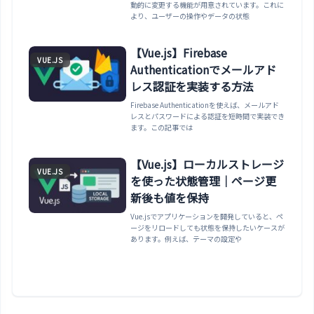
動的に変更する機能が用意されています。これに
より、ユーザーの操作やデータの状態
【Vue.js】Firebase
VUE.JS
Authenticationでメールアド
レス認証を実装する方法
Firebase Authenticationを使えば、メールアド
レスとパスワードによる認証を短時間で実装でき
ます。この記事では
【Vue.js】ローカルストレージ
VUE.JS
を使った状態管理｜ページ更
新後も値を保持
Vue.jsでアプリケーションを開発していると、ペ
ージをリロードしても状態を保持したいケースが
あります。例えば、テーマの設定や