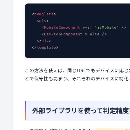
<
template
>
<
div
>
<
MobileComponent
v-if
=
"isMobile"
 />
<
DesktopComponent
v-else
 />
</
div
>
</
template
>
この方法を使えば、同じURLでもデバイスに応じ
とで保守性も高まり、それぞれのデバイスに特化
外部ライブラリを使って判定精度