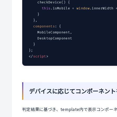
    checkDevice() {

this
.isMobile = 
window
.innerWidth 
    }

  },

components
: {

    MobileComponent,

    DesktopComponent

  }

</
script
>
デバイスに応じてコンポーネント
判定結果に基づき、template内で表示コンポ