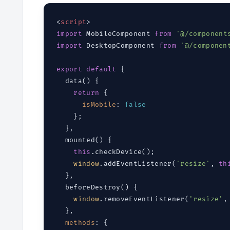
<
script
>
import
 MobileComponent 
from
'@/component
import
 DesktopComponent 
from
'@/componen
export
default
 {

  data() {

return
 {

isMobile
: 
false
    };

  },

  mounted() {

this
.checkDevice();

window
.addEventListener(
'resize'
, 
th
  },

  beforeDestroy() {

window
.removeEventListener(
'resize'
,
  },

methods
: {
