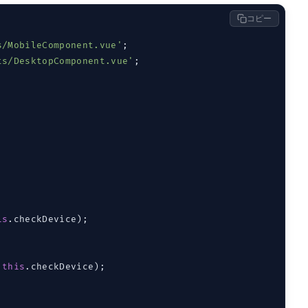
コピー
s/MobileComponent.vue'
ts/DesktopComponent.vue'
;

is
.checkDevice);

 
this
.checkDevice);
