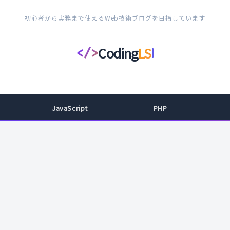
初心者から実務まで使えるWeb技術ブログを目指しています
Coding
LS
</>
コ
ー
デ
ィ
JavaScript
PHP
ン
グ
ラ
イ
フ
ス
タ
イ