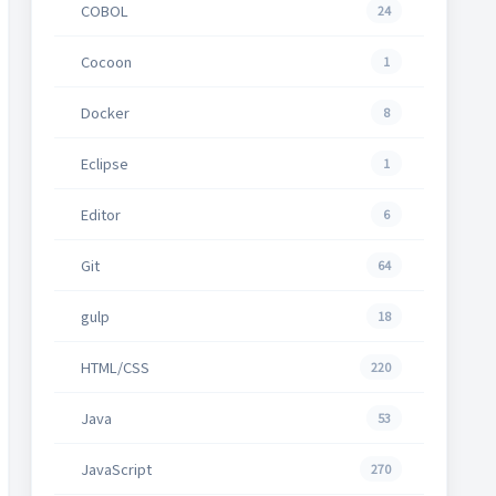
COBOL
24
Cocoon
1
Docker
8
Eclipse
1
Editor
6
Git
64
gulp
18
HTML/CSS
220
Java
53
JavaScript
270