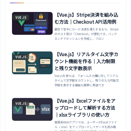
【Vue.js】Stripe決済を組み込
VUE.JS
む方法｜Checkout API活用例
最短で安全にカード決済を導入するなら、Stripe
のホスト型UI「Checkout」が便利です。バック
エンドでセッションを作成し、フロン
【Vue.js】リアルタイム文字カ
VUE.JS
ウント機能を作る｜入力制限
と残り文字数表示
Vue.jsを使えば、フォーム入力欄に対してリアル
タイムで文字数をカウントし、残りの入力可能文
字数を表示する機能も簡単に実装でき
【Vue.js】Excelファイルをア
VUE.JS
ップロードして解析する方法
｜xlsxライブラリの使い方
業務系Webアプリでは、ユーザーがExcelファイ
ル（.xlsx）をアップロードしてデータを読み取