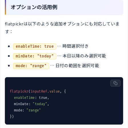
オプションの活用例
flatpickrは以下のような追加オプションにも対応していま
す：
… 時間選択付き
enableTime: true
… 本日以降のみ選択可能
minDate: "today"
… 日付の範囲を選択可能
mode: "range"
flatpickr
(
inputRef
.value
, {

enableTime
: true,

  minDate: 
"today"
,

  mode: 
"range"