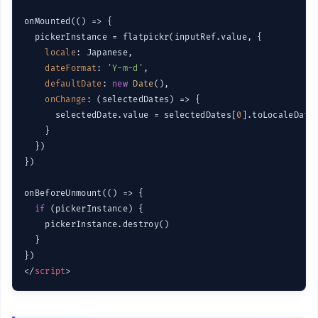
onMounted(
()
 =>
 {

  pickerInstance = flatpickr(inputRef.value, {

locale
: Japanese,

dateFormat
: 
'Y-m-d'
,

defaultDate
: 
new
Date
(),

onChange
: 
(
selectedDates
) =>
 {

      selectedDate.value = selectedDates[
0
].toLocaleDateS
    }

  })

})

onBeforeUnmount(
()
 =>
 {

if
 (pickerInstance) {

    pickerInstance.destroy()

  }

</
script
>