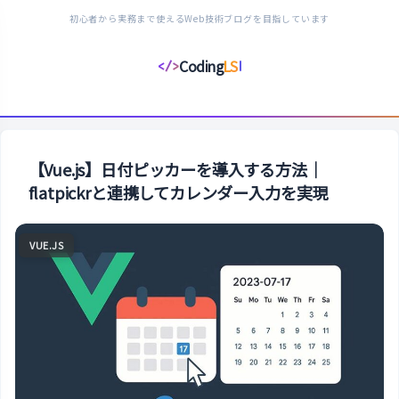
初心者から実務まで使えるWeb技術ブログを目指しています
Coding
LS
</>
コ
ー
デ
ィ
ン
【Vue.js】日付ピッカーを導入する方法｜
グ
flatpickrと連携してカレンダー入力を実現
ラ
イ
VUE.JS
フ
ス
タ
イ
ル