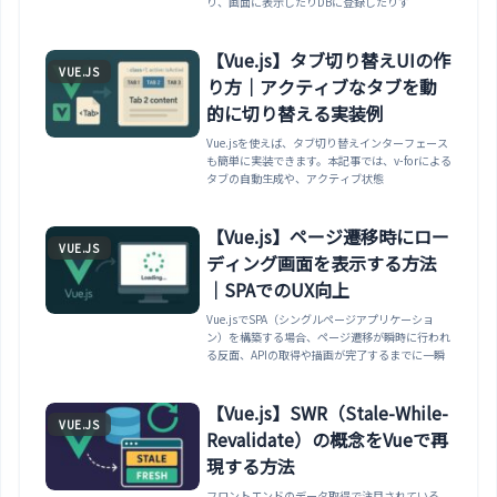
り、画面に表示したりDBに登録したりす
【Vue.js】タブ切り替えUIの作
VUE.JS
り方｜アクティブなタブを動
的に切り替える実装例
Vue.jsを使えば、タブ切り替えインターフェース
も簡単に実装できます。本記事では、v-forによる
タブの自動生成や、アクティブ状態
【Vue.js】ページ遷移時にロー
VUE.JS
ディング画面を表示する方法
｜SPAでのUX向上
Vue.jsでSPA（シングルページアプリケーショ
ン）を構築する場合、ページ遷移が瞬時に行われ
る反面、APIの取得や描画が完了するまでに一瞬
【Vue.js】SWR（Stale-While-
VUE.JS
Revalidate）の概念をVueで再
現する方法
フロントエンドのデータ取得で注目されている