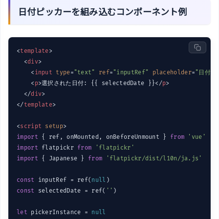
日付ピッカーを組み込むコンポーネント例
<
template
>
<
div
>
<
input
type
=
"text"
ref
=
"inputRef"
placeholder
=
"日付を
<
p
>
選択された日付: {{ selectedDate }}
</
p
>
</
div
>
</
template
>
<
script
setup
>
import
 { ref, onMounted, onBeforeUnmount } 
from
'vue'
import
 flatpickr 
from
'flatpickr'
import
 { Japanese } 
from
'flatpickr/dist/l10n/ja.js'
const
 inputRef = ref(
null
const
 selectedDate = ref(
''
)

let
 pickerInstance = 
null