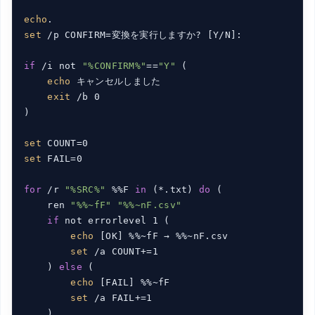
echo
set
 /p CONFIRM=変換を実行しますか? [Y/N]: 

if
 /i not 
"%CONFIRM%"
==
"Y"
 (

echo
 キャンセルしました

exit
 /b 0

)

set
set
 FAIL=0

for
 /r 
"%SRC%"
 %%F 
in
 (*.txt) 
do
 (

    ren 
"%%~fF"
"%%~nF.csv"
if
 not errorlevel 1 (

echo
 [OK] %%~fF → %%~nF.csv

set
 /a COUNT+=1

    ) 
else
 (

echo
 [FAIL] %%~fF

set
 /a FAIL+=1

    )
