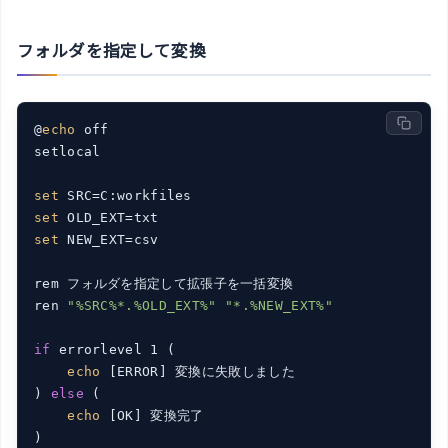
フォルダを指定して変換
@
echo
 off

setlocal

set
set
set
 NEW_EXT=csv

rem フォルダを指定して拡張子を一括変換

ren 
"%SRC%*.%OLD_EXT%"
"*.%NEW_EXT%"
if
 errorlevel 1 (

echo
 [ERROR] 変換に失敗しました

) 
else
 (

echo
 [OK] 変換完了

)
