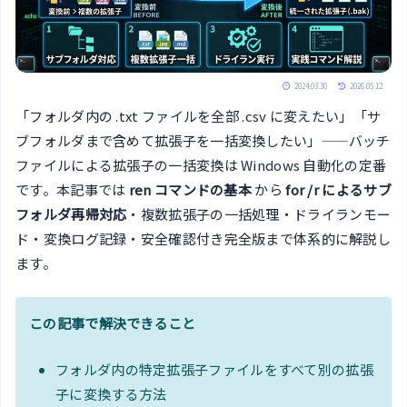
2024.03.30
2026.05.12
「フォルダ内の .txt ファイルを全部 .csv に変えたい」「サ
ブフォルダまで含めて拡張子を一括変換したい」——バッチ
ファイルによる拡張子の一括変換は Windows 自動化の定番
です。本記事では
ren コマンドの基本
から
for /r によるサブ
フォルダ再帰対応
・複数拡張子の一括処理・ドライランモー
ド・変換ログ記録・安全確認付き完全版まで体系的に解説し
ます。
この記事で解決できること
フォルダ内の特定拡張子ファイルをすべて別の拡張
子に変換する方法