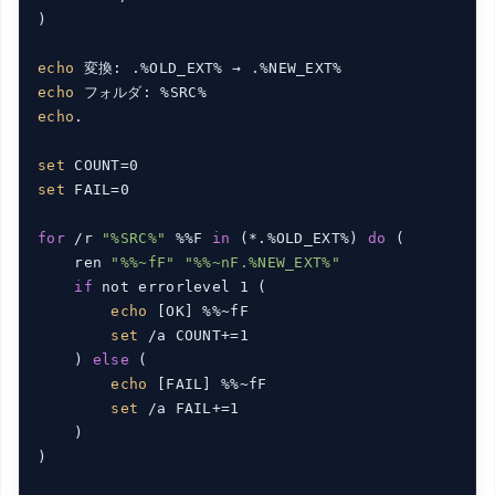
)

echo
echo
echo
.

set
set
 FAIL=0

for
 /r 
"%SRC%"
 %%F 
in
 (*.%OLD_EXT%) 
do
 (

    ren 
"%%~fF"
"%%~nF.%NEW_EXT%"
if
 not errorlevel 1 (

echo
 [OK] %%~fF

set
 /a COUNT+=1

    ) 
else
 (

echo
 [FAIL] %%~fF

set
 /a FAIL+=1

    )

)
