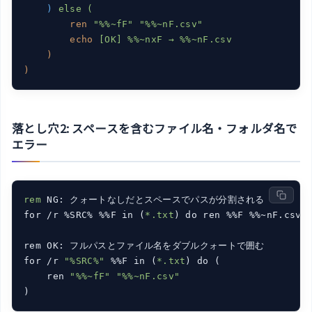
)
else (
ren
"%%~fF" "%%~nF.csv"
echo
[OK] %%~nxF → %%~nF.csv
)
)
落とし穴2: スペースを含むファイル名・フォルダ名で
エラー
rem
 NG: クォートなしだとスペースでパスが分割される

for /r %SRC% %%F in (
*.txt
) do ren %%F %%~nF.csv

rem OK: フルパスとファイル名をダブルクォートで囲む

for /r 
"%SRC%"
 %%F in (
*.txt
) do (

    ren 
"%%~fF"
"%%~nF.csv"
)