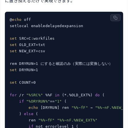
に置き換えるだけで実現できます。
@
echo
 off

setlocal enabledelayedexpansion

set
set
set
 NEW_EXT=csv

set
 DRYRUN=1

set
 COUNT=0

for
 /r 
"%SRC%"
 %%F 
in
 (*.%OLD_EXT%) 
do
 (

if
"%DRYRUN%"
==
"1"
 (

echo
 [DRYRUN] ren 
"%%~fF"
 → 
"%%~nF.%NEW_E
    ) 
else
 (

        ren 
"%%~fF"
"%%~nF.%NEW_EXT%"
if
 not errorlevel 1 (
