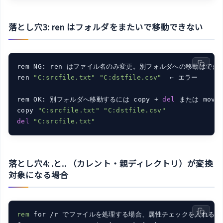
落とし穴3: ren はフォルダをまたいで移動できない
rem NG: ren はファイル名のみ変更。別フォルダへの移動はできな
ren 
"C:srcfile.txt"
"C:dstfile.csv"
  ← エラー

rem OK: 別フォルダへ移動するには copy + 
del
 または move
copy 
"C:srcfile.txt"
"C:dstfile.csv"
del
"C:srcfile.txt"
落とし穴4: .と.. （カレント・親ディレクトリ）が変換
対象になる場合
rem
 for /r でファイルを処理する場合、属性チェックを入れると安