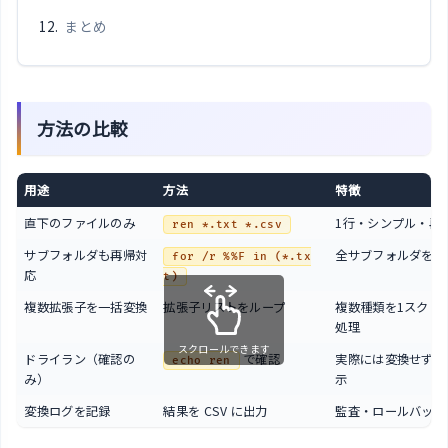
まとめ
方法の比較
用途
方法
特徴
直下のファイルのみ
1行・シンプル・再
ren *.txt *.csv
サブフォルダも再帰対
全サブフォルダを再
for /r %%F in (*.tx
応
t)
複数拡張子を一括変換
拡張子リストをループ
複数種類を1スクリ
処理
スクロールできます
ドライラン（確認の
で確認
実際には変換せず一
echo ren
み）
示
変換ログを記録
結果を CSV に出力
監査・ロールバック