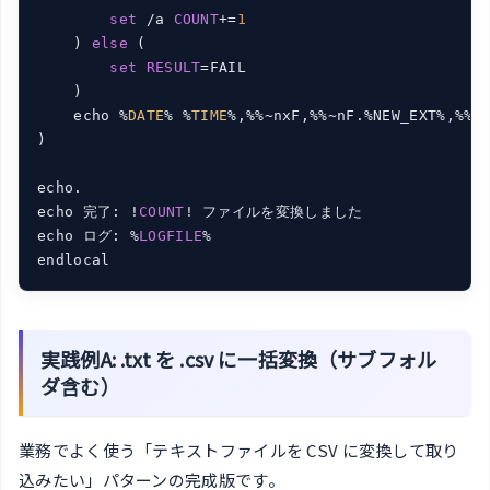
set
 /a 
COUNT
+=
1
    ) 
else
 (

set
RESULT
=FAIL

    )

    echo %
DATE
% %
TIME
%,%%~nxF,%%~nF.%NEW_EXT%,%%~
)

echo.

echo 完了: !
COUNT
! ファイルを変換しました

echo ログ: %
LOGFILE
%

endlocal
実践例A: .txt を .csv に一括変換（サブフォル
ダ含む）
業務でよく使う「テキストファイルを CSV に変換して取り
込みたい」パターンの完成版です。