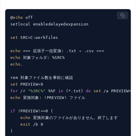
@
echo
 off

setlocal enabledelayedexpansion

set
 SRC=C:workfiles

echo
echo
echo
.

set
for
 /r 
"%SRC%"
 %%F 
in
 (*.txt) 
do
set
echo
 変換対象: !PREVIEW! ファイル

if
 !PREVIEW!==0 (

echo
 変換対象のファイルがありません。終了します

exit
 /b 0

)
