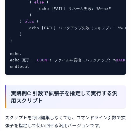
        ) 
else
 (

            echo [FAIL] リネーム失敗: %%~nxF

        )

    ) 
else
 (

        echo [FAIL] バックアップ失敗（スキップ）: %%~nxF
    )

)

echo.

echo 完了: !
COUNT
! ファイルを変換（バックアップ: %
BACKUP
endlocal
実践例C: 引数で拡張子を指定して実行する汎
用スクリプト
スクリプトを毎回編集しなくても、コマンドライン引数で拡
張子を指定して使い回せる汎用バージョンです。