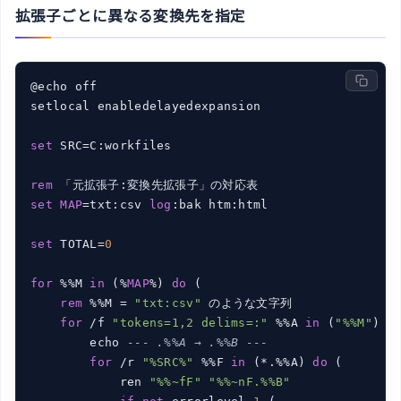
拡張子ごとに異なる変換先を指定
@echo off

setlocal enabledelayedexpansion

set
 SRC=C:workfiles

rem
set
MAP
=txt:csv 
log
:bak htm:html

set
 TOTAL=
0
for
 %%M 
in
 (%
MAP
%) 
do
 (

rem
 %%M = 
"txt:csv"
 のような文字列

for
 /f 
"tokens=1,2 delims=:"
 %%A 
in
 (
"%%M"
) 
d
        echo 
--- .%%A → .%%B ---
for
 /r 
"%SRC%"
 %%F 
in
 (*.%%A) 
do
 (

            ren 
"%%~fF"
"%%~nF.%%B"