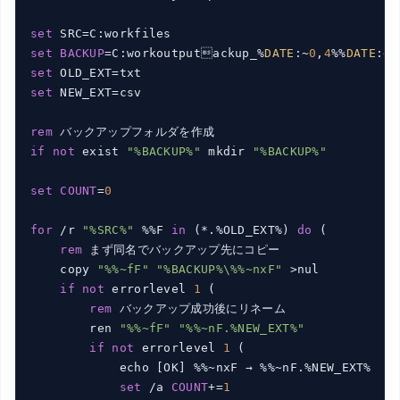
set
set
BACKUP
=C:workoutputackup_%
DATE
:~
0
,
4
%%
DATE
:~
5
set
set
 NEW_EXT=csv

rem
if
not
 exist 
"%BACKUP%"
 mkdir 
"%BACKUP%"
set
COUNT
=
0
for
 /r 
"%SRC%"
 %%F 
in
 (*.%OLD_EXT%) 
do
 (

rem
 まず同名でバックアップ先にコピー

    copy 
"%%~fF"
"%BACKUP%\%%~nxF"
 >nul

if
not
 errorlevel 
1
 (

rem
 バックアップ成功後にリネーム

        ren 
"%%~fF"
"%%~nF.%NEW_EXT%"
if
not
 errorlevel 
1
 (

            echo [OK] %%~nxF → %%~nF.%NEW_EXT%

set
 /a 
COUNT
+=
1