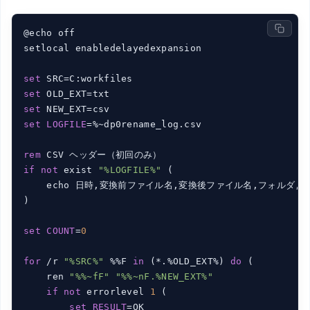
@echo off

setlocal enabledelayedexpansion

set
set
set
set
LOGFILE
=%~dp0rename_log.csv

rem
if
not
 exist 
"%LOGFILE%"
 (

    echo 日時,変換前ファイル名,変換後ファイル名,フォルダ,結
)

set
COUNT
=
0
for
 /r 
"%SRC%"
 %%F 
in
 (*.%OLD_EXT%) 
do
 (

    ren 
"%%~fF"
"%%~nF.%NEW_EXT%"
if
not
 errorlevel 
1
 (

set
RESULT
=OK
