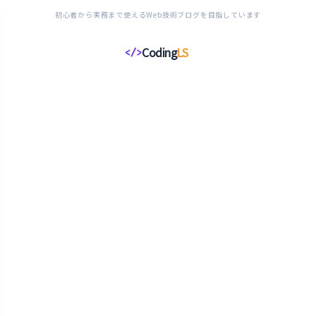
初心者から実務まで使えるWeb技術ブログを目指しています
Coding
LS
</>
コ
ー
デ
ィ
ン
グ
ラ
イ
フ
ス
タ
イ
ル