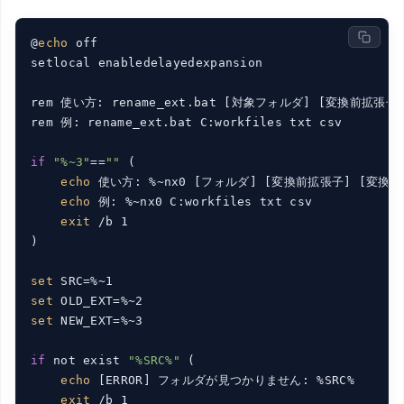
@
echo
 off

setlocal enabledelayedexpansion

rem 使い方: rename_ext.bat [対象フォルダ] [変換前拡張子
rem 例: rename_ext.bat C:workfiles txt csv

if
"%~3"
==
""
 (

echo
 使い方: %~nx0 [フォルダ] [変換前拡張子] [変換後
echo
 例: %~nx0 C:workfiles txt csv

exit
 /b 1

)

set
set
set
 NEW_EXT=%~3

if
 not exist 
"%SRC%"
 (

echo
 [ERROR] フォルダが見つかりません: %SRC%

exit
 /b 1
