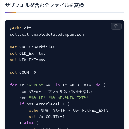
サブフォルダ含む全ファイルを変換
@
echo
 off

setlocal enabledelayedexpansion

set
set
set
 NEW_EXT=csv

set
 COUNT=0

for
 /r 
"%SRC%"
 %%F 
in
 (*.%OLD_EXT%) 
do
 (

    rem %%~nF = ファイル名（拡張子なし）

    ren 
"%%~fF"
"%%~nF.%NEW_EXT%"
if
 not errorlevel 1 (

echo
 変換: %%~fF → %%~nF.%NEW_EXT%

set
 /a COUNT+=1

    ) 
else
 (
