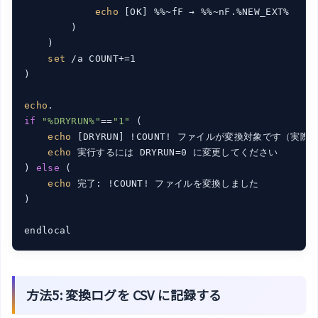
echo
 [OK] %%~fF → %%~nF.%NEW_EXT%

        )

    )

set
 /a COUNT+=1

)

echo
if
"%DRYRUN%"
==
"1"
 (

echo
 [DRYRUN] !COUNT! ファイルが変換対象です（実
echo
 実行するには DRYRUN=0 に変更してください

) 
else
 (

echo
 完了: !COUNT! ファイルを変換しました

)

endlocal
方法5: 変換ログを CSV に記録する