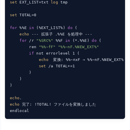
set
 EXT_LIST=txt 
log
 tmp

set
 TOTAL=0

for
 %%E 
in
 (%EXT_LIST%) 
do
 (

echo
 --- 拡張子 .%%E を処理中 ---

for
 /r 
"%SRC%"
 %%F 
in
 (*.%%E) 
do
 (

        ren 
"%%~fF"
"%%~nF.%NEW_EXT%"
if
 not errorlevel 1 (

echo
  変換: %%~nxF → %%~nF.%NEW_EXT%

set
 /a TOTAL+=1

        )

    )

)

echo
echo
 完了: !TOTAL! ファイルを変換しました

endlocal