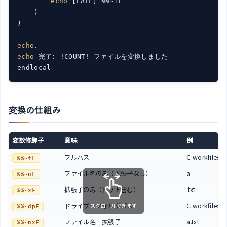
echo
 [FAIL] %%~fF

    )

)

echo
echo
 完了: !COUNT! ファイルを変換しました

endlocal
変換の仕組み
変数修飾子
意味
例
フルパス
C:workfilesa.t
%%~fF
ファイル名のみ（拡張子なし）
a
%%~nF
拡張子のみ（ドット含む）
.txt
%%~xF
ドライブ＋フォルダパス
C:workfiles
スクロールできます
%%~dpF
ファイル名＋拡張子
a.txt
%%~nxF