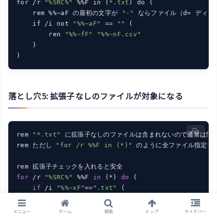
for /r 
"%SRC%"
 %%F in (
*.txt
) do (

    rem %%~aF の最初の文字が 
"-"
 ならファイル（d= ディレ
    if /i not 
"%%~aF"
 == 
""
 (

        ren 
"%%~fF"
"%%~nF.csv"
    )

)
落とし穴5: 拡張子なしのファイルが対象になる
rem 
"*.txt"
 に拡張子なしのファイルは含まれないので通常は問題
rem ただし 
"for /r %%F in (*)"
 のように全ファイル指定する
for
 /r 
"%SRC%"
 %%F 
in
 (*) 
do
 (

if
 /i 
"%%~xF"
==
".txt"
 (

        ren 
"%%~fF"
"%%~nF.csv"
    )

メニュー
ホーム
検索
トップ
サイドバー