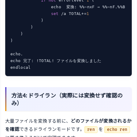
if
not
 errorlevel 
1
 (

                echo  変換: %%~nxF → %%~nF.%%B

set
 /a TOTAL+=
1
            )

        )

    )

)

echo.

echo 完了: !TOTAL! ファイルを変換しました

endlocal
方法4: ドライラン（実際には変換せず確認の
み）
大量ファイルを変換する前に、
どのファイルが変換されるか
を確認
できるドライランモードです。
を
ren
echo ren