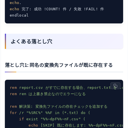
echo
echo
 完了: 成功 !COUNT! 件 / 失敗 !FAIL! 件

endlocal
よくある落とし穴
落とし穴1: 同名の変換先ファイルが既に存在する
rem
report.csv がすでに存在する場合、report.txt を 
rem
ren は上書き禁止なのでエラーになる
rem
解決策: 変換先ファイルの存在チェックを追加する
for
/r "%SRC%" %%F in (*.txt) do (
if
exist "%%~dpF%%~nF.csv" (
echo
[SKIP] 既に存在します: %%~dpF%%~nF.csv