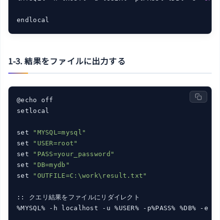
1-3. 結果をファイルに出力する
@echo off

setlocal

set 
"MYSQL=mysql"
set 
"USER=root"
set 
"PASS=your_password"
set 
"DB=mydb"
set 
"OUTFILE=C:\work\result.txt"
:: クエリ結果をファイルにリダイレクト

%MYSQL% -h localhost -u %USER% -p%PASS% %DB% -e 
"