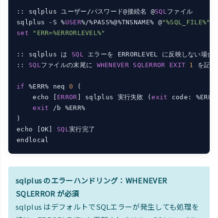
:: sqlplus ユーザー/パスワード@接続名 @
SQL
ファイル

sqlplus -S %
USER
%/%PASS%@%TNSNAME% @
"%SQL_FILE%"
set
"ERR=%ERRORLEVEL%"
:: sqlplus は 
SQL
 エラーを ERRORLEVEL に反映しない場合
:: 
SQL
ファイルの末尾に 
WHENEVER
SQLERROR
EXIT
1
 を記載
if
 %ERR% neq 
0
 (

    echo [
ERROR
] sqlplus 実行失敗 (
exit
 code: %ERR%)
exit
 /b %ERR%

)

echo [OK] 
SQL
実行完了

sqlplus のエラーハンドリング：WHENEVER
SQLERROR が必須
sqlplus はデフォルトでSQLエラーが発生しても処理を