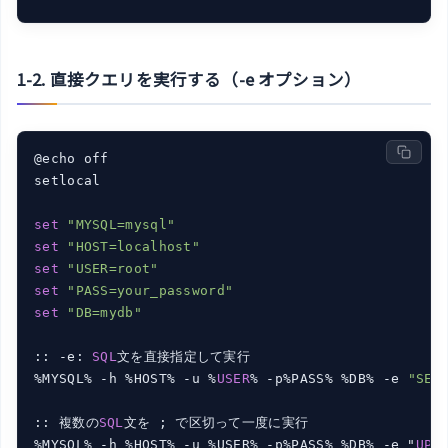
1-2. 直接クエリを実行する（-e オプション）
@echo off

setlocal

set
"MYSQL=mysql"
set
"HOST=localhost"
set
"USER=root"
set
"PASS=your_password"
set
"DB=mydb"
:: -e: 
SQL
文を直接指定して実行

%MYSQL% -h %HOST% -u %
USER
% -p%PASS% %DB% -e 
"SEL
:: 複数の
SQL
文を ; で区切って一度に実行

%MYSQL% -h %HOST% -u %USER% -p%PASS% %DB% -e "
UPD