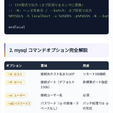
:: CSV形式で出力（タブ区切りをカンマに変換）

:: -N: ヘッダ非表示 / --batch: タブ区切り出力

%MYSQL% -h localhost -u %USER% -p%PASS% -N --batc
2. mysql コマンドオプション完全解説
オプション
意味
用途
接続先ホスト名またはIP
リモートDB接続
-h ホスト
接続ポート（デフォルト
非標準ポート指定
-P ポート
3306）
接続ユーザー名
必須
-u ユーザー
パスワード（-p の直後・ス
バッチ処理では -p%P
-p[パスワード]
ペースなし）
の形式