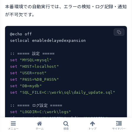
本番環境での自動実行では、エラーの検知・ログ記録・通知
が不可欠です。
@echo off

setlocal enabledelayedexpansion

set
"MYSQL=mysql"
set
"HOST=localhost"
set
"USER=root"
set
"PASS=%DB_PASS%"
set
"DB=mydb"
set
"SQL_FILE=C:\work\sql\daily_update.sql"
set
"LOGDIR=C:\work\logs"
if
not
 exist 
"%LOGDIR%"
 mkdir 
"%LOGDIR%"
for
 /f 
"tokens=2 delims==."
 %%D 
in
 (
'wmic os get 
メニュー
ホーム
検索
トップ
サイドバー
set
"LOGFILE=%LOGDIR%\sql_exec_%DT:~0,8%.log"