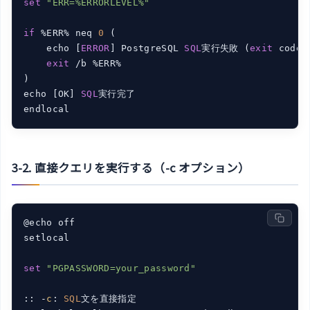
set
"ERR=%ERRORLEVEL%"
if
 %ERR% neq 
0
 (

    echo [
ERROR
] PostgreSQL 
SQL
実行失敗 (
exit
 code:
exit
 /b %ERR%

)

echo [OK] 
SQL
実行完了

3-2. 直接クエリを実行する（-c オプション）
@echo off

setlocal

set
"PGPASSWORD=your_password"
:: -
c
: 
SQL
文を直接指定
