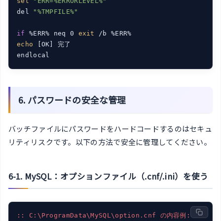
set
"ERR=%ERRORLEVEL%"
del 
"%TMPFILE%"
if
 %ERR% neq 0 
exit
echo
 [OK] 完了

6. パスワードの安全な管理
バッチファイルにパスワードをハードコードするのはセキュ
リティリスクです。以下の方法で安全に管理してください。
6-1. MySQL：オプションファイル（.cnf/.ini）を使う
:: C:\ProgramData\MySQL\option.cnf の内容例: