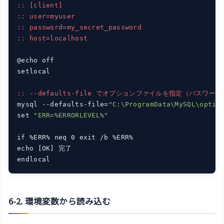
:: [client]
:: user=myuser
:: password=my_secret_password
:: host=localhost
@echo off

setlocal

:: --defaults-file でオプションファイルを指定（パスワ
mysql --defaults-file=
"C:\ProgramData\MySQL\optio
set 
"ERR=%ERRORLEVEL%"
if %ERR% neq 0 exit /b %ERR%

echo [OK] 完了

6-2. 環境変数から読み込む