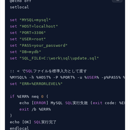
@echo off

setlocal

set
"MYSQL=mysql"
set
"HOST=localhost"
set
"PORT=3306"
set
"USER=root"
set
"PASS=your_password"
set
"DB=mydb"
set
"SQL_FILE=C:\work\sql\update.sql"
:: < で
SQL
ファイルを標準入力として渡す

%MYSQL% -h %HOST% -P %PORT% -u %
USER
% -p%PASS% %D
set
"ERR=%ERRORLEVEL%"
if
 %ERR% neq 
0
 (

    echo [
ERROR
] MySQL 
SQL
実行失敗 (
exit
 code: %ERR%
exit
 /b %ERR%

)

echo [OK] 
SQL
実行完了
