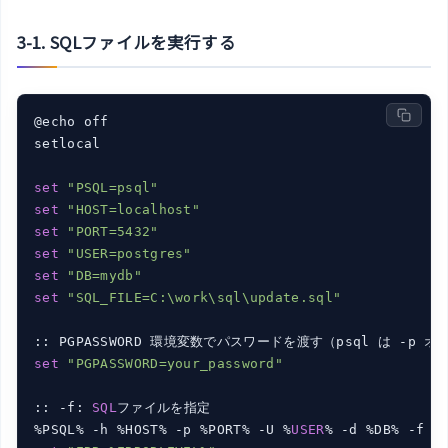
3-1. SQLファイルを実行する
@echo off

setlocal

set
"PSQL=psql"
set
"HOST=localhost"
set
"PORT=5432"
set
"USER=postgres"
set
"DB=mydb"
set
"SQL_FILE=C:\work\sql\update.sql"
set
"PGPASSWORD=your_password"
:: -f: 
SQL
ファイルを指定

%PSQL% -h %HOST% -p %PORT% -U %
USER
% -d %DB% -f 
"