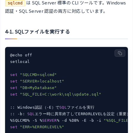
は SQL Server 標準の CLI ツールです。Windows
sqlcmd
認証・SQL Server 認証の両方に対応しています。
4-1. SQLファイルを実行する
@echo off

setlocal

set
"SQLCMD=sqlcmd"
set
"SERVER=localhost"
set
"DB=MyDatabase"
set
"SQL_FILE=C:\work\sql\update.sql"
:: Windows認証（-E）で
SQL
ファイルを実行

:: -b: 
SQL
エラー時に異常終了してERRORLEVELを設定（重要）

%SQLCMD% -S %
SERVER
% -d %DB% -E -b -i 
"%SQL_FILE%
set
"ERR=%ERRORLEVEL%"