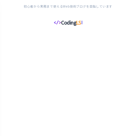
初心者から実務まで使えるWeb技術ブログを目指しています
Coding
LS
</>
コ
ー
デ
ィ
ン
グ
ラ
イ
フ
ス
タ
イ
ル