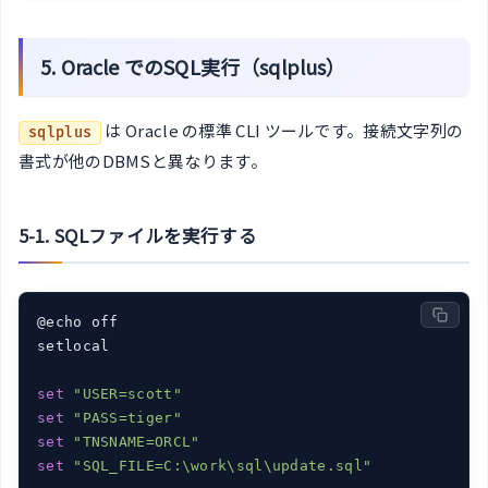
5. Oracle でのSQL実行（sqlplus）
は Oracle の標準 CLI ツールです。接続文字列の
sqlplus
書式が他のDBMSと異なります。
5-1. SQLファイルを実行する
@echo off

setlocal

set
"USER=scott"
set
"PASS=tiger"
set
"TNSNAME=ORCL"
set
"SQL_FILE=C:\work\sql\update.sql"