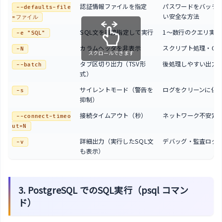
認証情報ファイルを指定
パスワードをバッチ
--defaults-file
い安全な方法
=ファイル
SQL文を直接指定して実行
1〜数行のクエリ実行
-e "SQL"
カラムヘッダを非表示
スクリプト処理・CS
-N
スクロールできます
タブ区切り出力（TSV形
後処理しやすい出力
--batch
式）
サイレントモード（警告を
ログをクリーンに保
-s
抑制）
接続タイムアウト（秒）
ネットワーク不安定
--connect-timeo
ut=N
詳細出力（実行したSQL文
デバッグ・監査ログ
-v
も表示）
3. PostgreSQL でのSQL実行（psql コマン
ド）