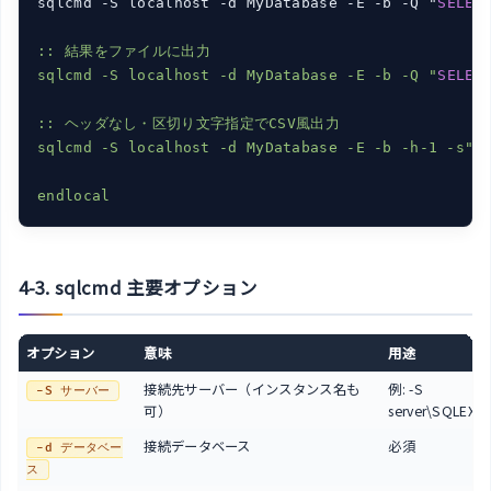
sqlcmd -S localhost -d MyDatabase -E -b -Q "
SELEC
:: 結果をファイルに出力

sqlcmd -S localhost -d MyDatabase -E -b -Q "
SELEC
:: ヘッダなし・区切り文字指定でCSV風出力

sqlcmd -S localhost -d MyDatabase -E -b -h-1 -s"
,
4-3. sqlcmd 主要オプション
オプション
意味
用途
接続先サーバー（インスタンス名も
例: -S
-S サーバー
可）
server\SQLEXP
接続データベース
必須
-d データベー
ス