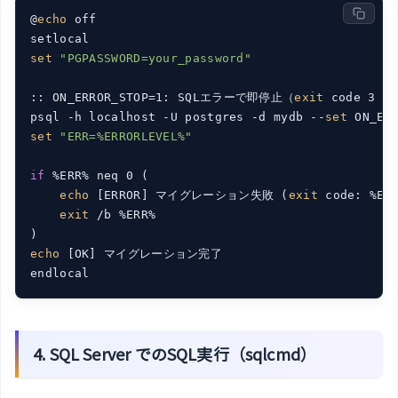
@
echo
 off

set
"PGPASSWORD=your_password"
:: ON_ERROR_STOP=1: SQLエラーで即停止（
exit
 code 3 が
psql -h localhost -U postgres -d mydb --
set
 ON_ER
set
"ERR=%ERRORLEVEL%"
if
 %ERR% neq 0 (

echo
 [ERROR] マイグレーション失敗 (
exit
 code: %ERR
exit
 /b %ERR%

echo
 [OK] マイグレーション完了

4. SQL Server でのSQL実行（sqlcmd）