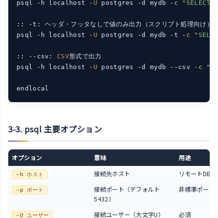
psql -h localhost -
U
 postgres -d mydb -
c
"SELECT 
:: -t: ヘッダ・フッタなしで値のみ出力（スクリプト処理向け）

psql -h localhost -
U
 postgres -d mydb -t -
c
"SELE
:: --csv: 
CSV
形式で出力

psql -h localhost -
U
 postgres -d mydb --csv -
c
"S
3-3. psql 主要オプション
オプション
意味
用途
接続先ホスト
リモートDB接
-h ホスト
接続ポート（デフォルト
非標準ポート
-p ポート
5432）
接続ユーザー（大文字U）
必須
-U ユーザー