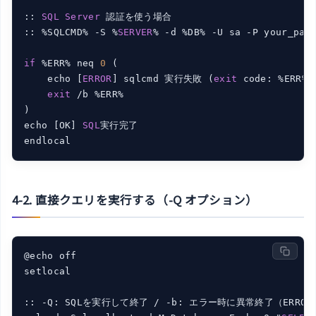
:: 
SQL
Server
 認証を使う場合

:: %SQLCMD% -S %
SERVER
% -d %DB% -U sa -P your_pas
if
 %ERR% neq 
0
 (

    echo [
ERROR
] sqlcmd 実行失敗 (
exit
 code: %ERR%)

exit
 /b %ERR%

)

echo [OK] 
SQL
実行完了

4-2. 直接クエリを実行する（-Q オプション）
@echo off

setlocal

:: -Q: SQLを実行して終了 / -b: エラー時に異常終了（ERRORL