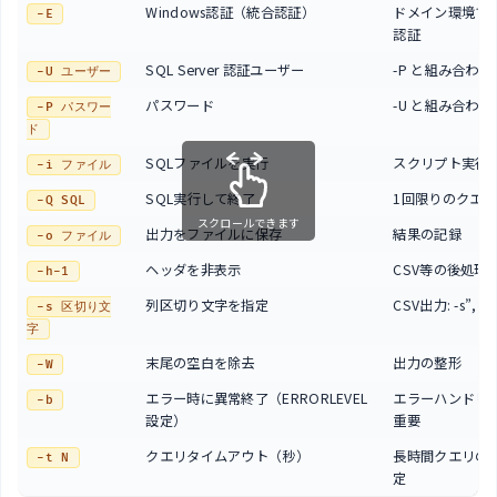
Windows認証（統合認証）
ドメイン環境で
-E
認証
SQL Server 認証ユーザー
-P と組み合わせ
-U ユーザー
パスワード
-U と組み合わせ
-P パスワー
ド
SQLファイルを実行
スクリプト実行
-i ファイル
SQL実行して終了
1回限りのクエ
-Q SQL
スクロールできます
出力をファイルに保存
結果の記録
-o ファイル
ヘッダを非表示
CSV等の後処理
-h-1
列区切り文字を指定
CSV出力: -s”,”
-s 区切り文
字
末尾の空白を除去
出力の整形
-W
エラー時に異常終了（ERRORLEVEL
エラーハンドリ
-b
設定）
重要
クエリタイムアウト（秒）
長時間クエリの
-t N
定