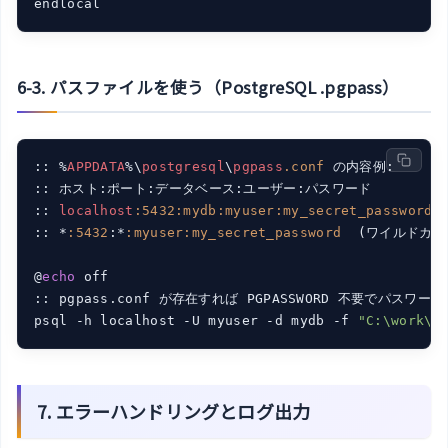
6-3. パスファイルを使う（PostgreSQL .pgpass）
:: %
APPDATA
%\
postgresql
\
pgpass
.conf
 の内容例:

:: ホスト:ポート:データベース:ユーザー:パスワード

:: 
localhost
:5432
:mydb
:myuser
:my_secret_password
:: *
:5432
:*
:myuser
:my_secret_password
  (ワイルドカー
@
echo
 off

:: pgpass.conf が存在すれば PGPASSWORD 不要でパスワー
psql -h localhost -U myuser -d mydb -f 
"C:\work\u
7. エラーハンドリングとログ出力