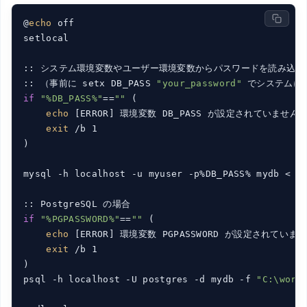
@
echo
 off

setlocal

:: システム環境変数やユーザー環境変数からパスワードを読み込む

:: （事前に setx DB_PASS 
"your_password"
if
"%DB_PASS%"
==
""
 (

echo
 [ERROR] 環境変数 DB_PASS が設定されていません

exit
 /b 1

)

mysql -h localhost -u myuser -p%DB_PASS% mydb < 
"
if
"%PGPASSWORD%"
==
""
 (

echo
 [ERROR] 環境変数 PGPASSWORD が設定されていませ
exit
 /b 1

)

psql -h localhost -U postgres -d mydb -f 
"C:\work