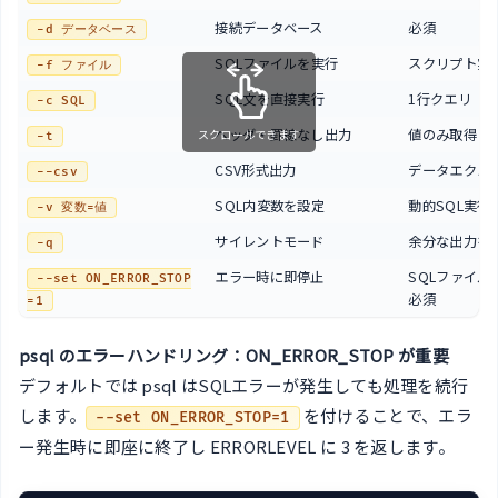
接続データベース
必須
-d データベース
SQLファイルを実行
スクリプト実
-f ファイル
SQL文を直接実行
1行クエリ
-c SQL
ヘッダ・罫線なし出力
値のみ取得
スクロールできます
-t
CSV形式出力
データエクス
--csv
SQL内変数を設定
動的SQL実行
-v 変数=値
サイレントモード
余分な出力を
-q
エラー時に即停止
SQLファイル
--set ON_ERROR_STOP
必須
=1
psql のエラーハンドリング：ON_ERROR_STOP が重要
デフォルトでは psql はSQLエラーが発生しても処理を続行
します。
を付けることで、エラ
--set ON_ERROR_STOP=1
ー発生時に即座に終了し ERRORLEVEL に 3 を返します。