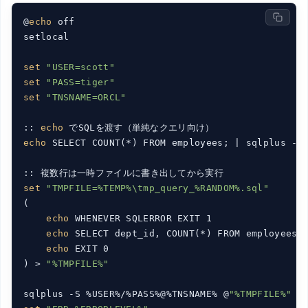
@
echo
 off

setlocal

set
"USER=scott"
set
"PASS=tiger"
set
"TNSNAME=ORCL"
:: 
echo
echo
 SELECT COUNT(*) FROM employees; | sqlplus -S 
set
"TMPFILE=%TEMP%\tmp_query_%RANDOM%.sql"
(

echo
 WHENEVER SQLERROR EXIT 1

echo
 SELECT dept_id, COUNT(*) FROM employees G
echo
 EXIT 0

) > 
"%TMPFILE%"
sqlplus -S %USER%/%PASS%@%TNSNAME% @
"%TMPFILE%"