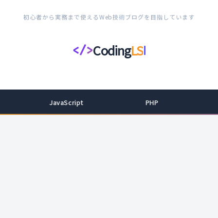
初心者から実務まで使えるWeb技術ブログを目指しています
Coding
LS
</>
コ
ー
デ
ィ
JavaScript
PHP
ン
グ
ラ
イ
フ
ス
タ
イ