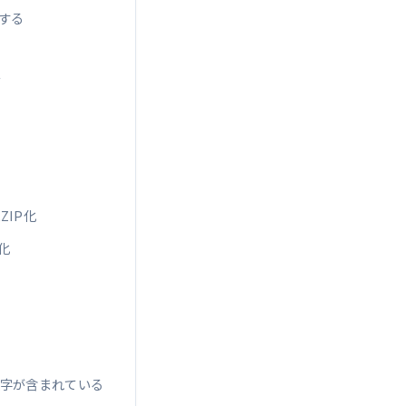
する
む
IP化
化
文字が含まれている