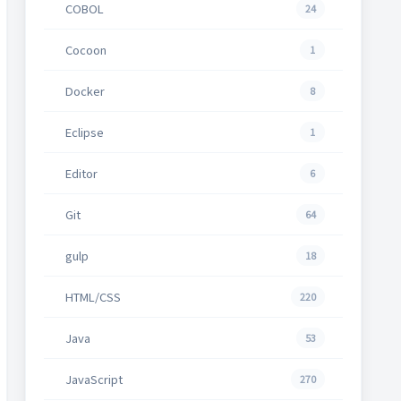
COBOL
24
Cocoon
1
Docker
8
Eclipse
1
Editor
6
Git
64
gulp
18
HTML/CSS
220
Java
53
JavaScript
270