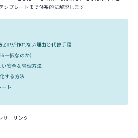
テンプレートまで体系的に解説します。
きZIPが作れない理由と代替手段
-256一択なのか）
ない安全な管理方法
P化する方法
レート
ンサーリンク