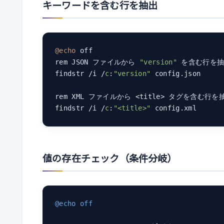
キーワードを含む行を抽出
@echo
 off

rem JSON ファイルから 
"version"
 を含む行を抽
findstr /i /
c
:
"version"
 config.json

rem XML ファイルから <title> タグを含む行を抽
findstr /i /
c
:
"<title>"
 config.xml
値の存在チェック（条件分岐）
@echo off