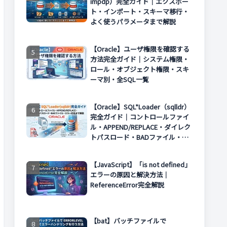
impdp）完全ガイド｜エクスポー
ト・インポート・スキーマ移行・
よく使うパラメータまで解説
【Oracle】ユーザ権限を確認する
方法完全ガイド｜システム権限・
ロール・オブジェクト権限・スキ
ーマ別・全SQL一覧
【Oracle】SQL*Loader（sqlldr）
完全ガイド｜コントロールファイ
ル・APPEND/REPLACE・ダイレク
トパスロード・BADファイル・エ
ラー対処まで解説
【JavaScript】「is not defined」
エラーの原因と解決方法｜
ReferenceError完全解説
【bat】バッチファイルで