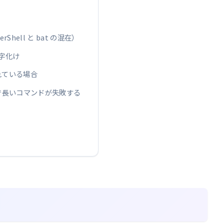
hell と bat の混在）
字化け
されている場合
れで長いコマンドが失敗する