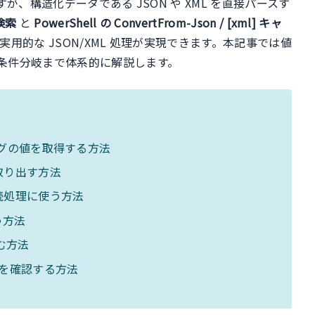
が、構造化データである JSON や XML を直接パースす
ル
易検索
と
PowerShell の ConvertFrom-Json / [xml] キャ
的な JSON/XML 処理が実現できます。本記事では値
条件分岐まで体系的に解説します。
タグの値を取得する方法
取り出す方法
続処理に使う方法
う方法
む方法
ドを確認する方法