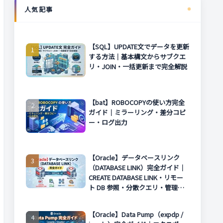
人気記事
【SQL】UPDATE文でデータを更新
する方法｜基本構文からサブクエ
リ・JOIN・一括更新まで完全解説
【bat】ROBOCOPYの使い方完全
ガイド｜ミラーリング・差分コピ
ー・ログ出力
【Oracle】データベースリンク
（DATABASE LINK）完全ガイド｜
CREATE DATABASE LINK・リモー
ト DB 参照・分散クエリ・管理方
法まで解説
【Oracle】Data Pump（expdp /