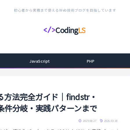
初心者から実務まで使えるWeb技術ブログを目指しています
Coding
LS
</>
コ
ー
デ
ィ
JavaScript
PHP
ン
グ
ラ
イ
る方法完全ガイド｜findstr・
フ
列・条件分岐・実践パターンまで
ス
タ
2025.08.27
2026.03.18
イ