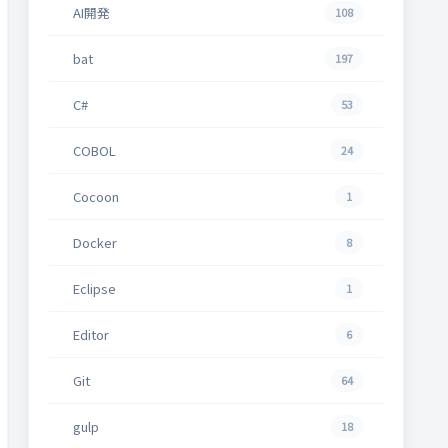
AI開発
108
bat
197
C#
53
COBOL
24
Cocoon
1
Docker
8
Eclipse
1
Editor
6
Git
64
gulp
18