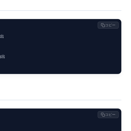
コピー
出

出

コピー