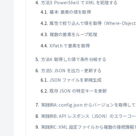
方法3: PowerShell で XML を処理する
基本: 要素の値を取得
属性で絞り込んで値を取得（Where-Objec
複数の要素をループ処理
XPath で要素を取得
方法4: 取得した値で条件分岐する
方法5: JSON を出力・更新する
JSON ファイルを新規生成
既存 JSON の特定キーを更新
実践例A: config.json からバージョンを取
実践例B: API レスポンス（JSON）のエラー
実践例C: XML 設定ファイルから複数の接続情