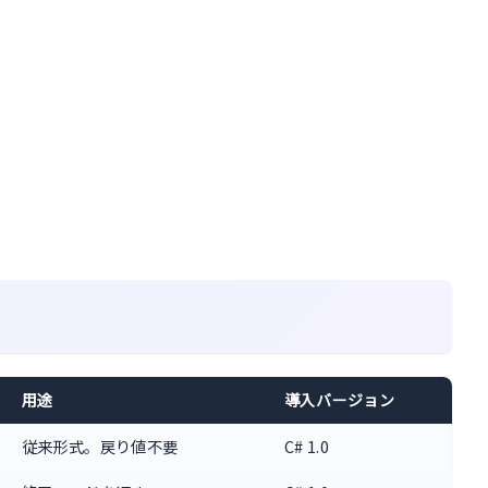
用途
導入バージョン
従来形式。戻り値不要
C# 1.0