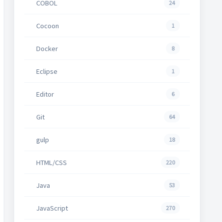
COBOL
24
Cocoon
1
Docker
8
Eclipse
1
Editor
6
Git
64
gulp
18
HTML/CSS
220
Java
53
JavaScript
270