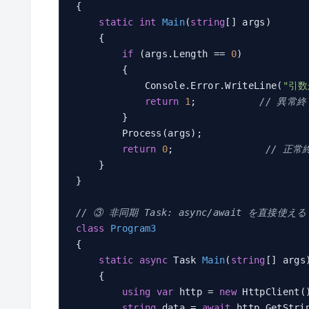
{

static
int
Main
(
string
[] args
)
    {

if
 (args.Length == 
0
)

        {

            Console.Error.WriteLine(
"引
return
1
;           
// 異常終
        }

        Process(args);

return
0
;                
// 正常
    }

}

// ③ 非同期 Task: async/await を直接使える
class
Program3
{

static
async
 Task 
Main
(
string
[] args
    {

using
var
 http = 
new
 HttpClient()
string
 data = 
await
 http.GetStri