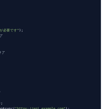
数が必要です"
);

了
終了
)
;

ngAsync(
"https://api.example.com"
);
