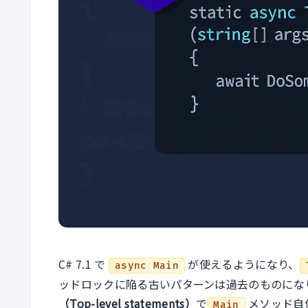
C# 7.1 で
が使えるようになり、
async Main
ッドロックに陥る古いパターンは過去のものになりま
（Top-level statements）
で
メソッド自
Main