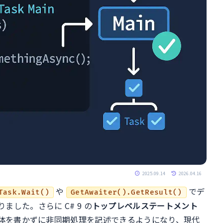
2025.09.14
2026.04.16
や
でデ
Task.Wait()
GetAwaiter().GetResult()
した。さらに C# 9 の
トップレベルステートメント
体を書かずに非同期処理を記述できるようになり、現代