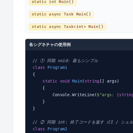
static int Main()
static async Task Main()
static async Task<int> Main()
各シグネチャの使用例
// ① 同期 void: 最もシンプル
class
Program1
{

static
void
Main
(
string
[] args
)
    {

        Console.WriteLine(
$"args: 
{
strin
    }

}

// ② 同期 int: 終了コードを返す（CI / シ
class
Program2