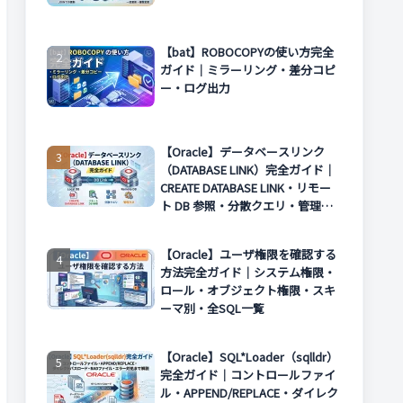
【bat】ROBOCOPYの使い方完全
ガイド｜ミラーリング・差分コピ
ー・ログ出力
【Oracle】データベースリンク
（DATABASE LINK）完全ガイド｜
CREATE DATABASE LINK・リモー
ト DB 参照・分散クエリ・管理方
法まで解説
【Oracle】ユーザ権限を確認する
方法完全ガイド｜システム権限・
ロール・オブジェクト権限・スキ
ーマ別・全SQL一覧
【Oracle】SQL*Loader（sqlldr）
完全ガイド｜コントロールファイ
ル・APPEND/REPLACE・ダイレク