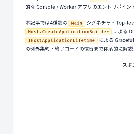
的な Console / Worker アプリのエントリ
本記事では4種類の
シグネチャ・Top-leve
Main
による D
Host.CreateApplicationBuilder
による Gracefu
IHostApplicationLifetime
の例外集約・終了コードの慣習まで体系的に解説
スポ