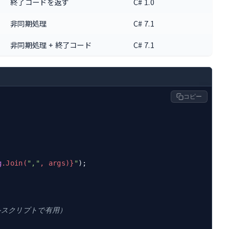
終了コードを返す
C# 1.0
非同期処理
C# 7.1
非同期処理 + 終了コード
C# 7.1
コピー
g
.Join(
","
, args)}
"
);

ェルスクリプトで有用）