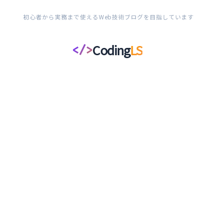
初心者から実務まで使えるWeb技術ブログを目指しています
Coding
LS
</>
コ
ー
デ
ィ
ン
グ
ラ
イ
フ
ス
タ
イ