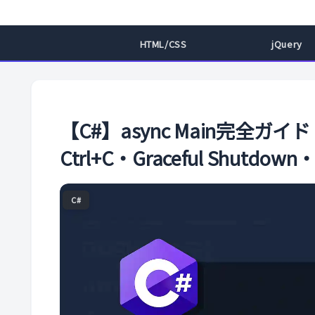
HTML/CSS
jQuery
【C#】async Main完全ガイド｜To
Ctrl+C・Graceful Shutd
C#