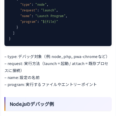
"type"
: 
"node"
,

"request"
: 
"launch"
,

"name"
: 
"Launch Program"
,

"program"
: 
"${file}"
    }

  ]

– type: デバッグ対象（例: node, php, pwa-chromeなど）
– request: 実行方法（launch = 起動 / attach = 既存プロセ
スに接続）
– name: 設定の名前
– program: 実行するファイルやエントリーポイント
Node.jsのデバッグ例