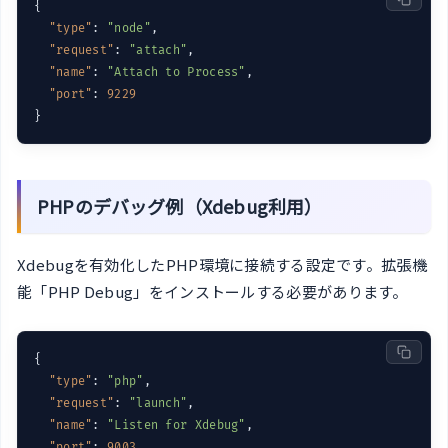
{

"type"
: 
"node"
,

"request"
: 
"attach"
,

"name"
: 
"Attach to Process"
,

"port"
: 
9229
PHPのデバッグ例（Xdebug利用）
Xdebugを有効化したPHP環境に接続する設定です。拡張機
能「PHP Debug」をインストールする必要があります。
{

"type"
: 
"php"
,

"request"
: 
"launch"
,

"name"
: 
"Listen for Xdebug"
,

"port"
: 
9003