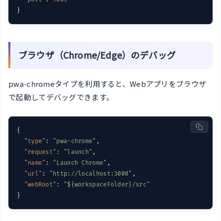
ブラウザ（Chrome/Edge）のデバッグ
pwa-chromeタイプを利用すると、Webアプリをブラウザ
で起動してデバッグできます。
{

"type"
: 
"pwa-chrome"
,

"request"
: 
"launch"
,

"name"
: 
"Launch Chrome"
,

"url"
: 
"http://localhost:3000"
,

"webRoot"
: 
"${workspaceFolder}/src"