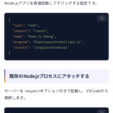
Node.jsアプリを直接起動してデバッグする設定です。
{

"type"
: 
"node"
,

"request"
: 
"launch"
,

"name"
: 
"Node.js Debug"
,

"program"
: 
"${workspaceFolder}/app.js"
,

"console"
: 
"integratedTerminal"
既存のNode.jsプロセスにアタッチする
サーバーを–inspectオプション付きで起動し、VSCodeから
接続します。