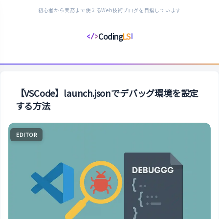
初心者から実務まで使えるWeb技術ブログを目指しています
Coding
LS
</>
コ
ー
デ
ィ
ン
【VSCode】launch.jsonでデバッグ環境を設定
グ
する方法
ラ
イ
EDITOR
フ
ス
タ
イ
ル