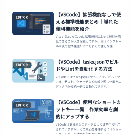
【VSCode】拡張機能なしで使
EDITOR
える標準機能まとめ｜隠れた
便利機能を紹介
Visual Studio Codeは拡張機能によって機能を強
化できるのが大きな魅力ですが、実はインストー
ル直後の標準機能だけでも多くの便利な機
【VSCode】tasks.jsonでビル
EDITOR
ドやLintを自動化する方法
VSCodeではtasks.jsonを使うことで、ビルドや
Lint、テスト、ウォッチなどの繰り返し作業をエ
ディタ内から統一的に自動化できます。
【VSCode】便利なショートカ
EDITOR
ットキー一覧｜作業効率を劇
的にアップする
VSCodeは高機能なエディタとして世界中で利用
されていますが、その真価を発揮するにはショー
トカットキーの活用が欠かせません。マ