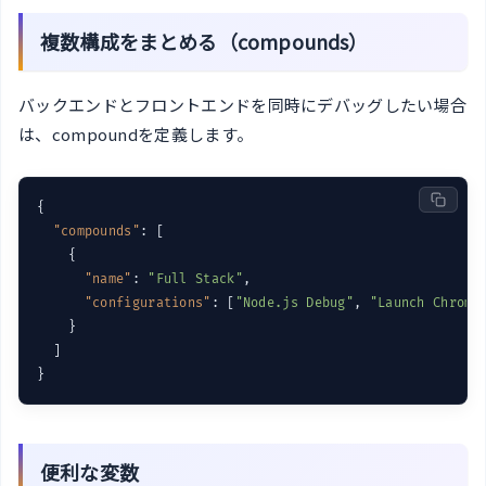
複数構成をまとめる（compounds）
バックエンドとフロントエンドを同時にデバッグしたい場合
は、compoundを定義します。
{

"compounds"
: [

    {

"name"
: 
"Full Stack"
,

"configurations"
: [
"Node.js Debug"
, 
"Launch Chrome
    }

  ]

便利な変数