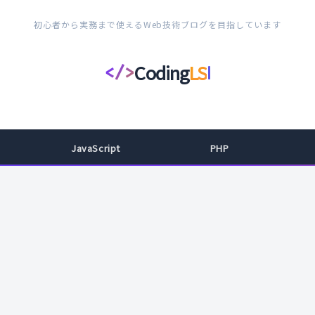
初心者から実務まで使えるWeb技術ブログを目指しています
Coding
LS
</>
コ
ー
デ
ィ
JavaScript
PHP
ン
グ
ラ
イ
フ
ス
タ
イ