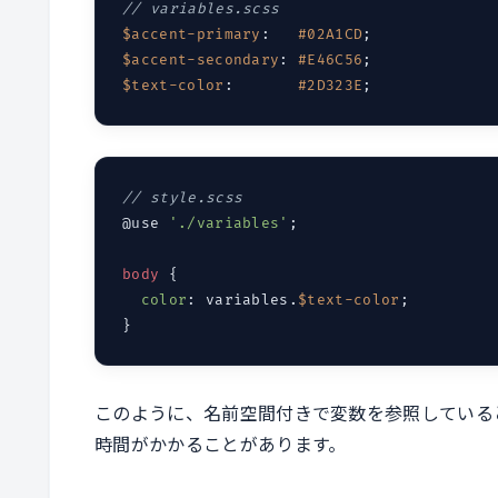
// variables.scss
$accent-primary
:   
#02A1CD
$accent-secondary
: 
#E46C56
$text-color
:       
#2D323E
// style.scss
@use 
'./variables'
;

body
 {

color
: variables.
$text-color
;

このように、名前空間付きで変数を参照している
時間がかかることがあります。