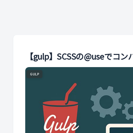
【gulp】SCSSの@useで
GULP