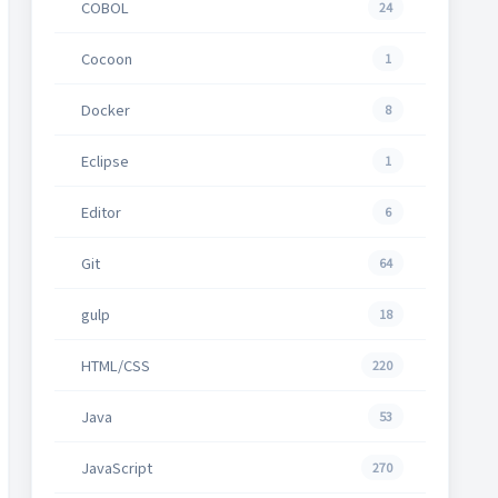
COBOL
24
Cocoon
1
Docker
8
Eclipse
1
Editor
6
Git
64
gulp
18
HTML/CSS
220
Java
53
JavaScript
270