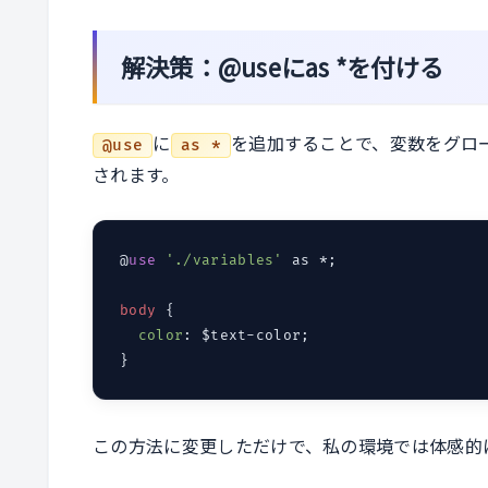
解決策：@useにas *を付ける
に
を追加することで、変数をグロ
@use
as *
されます。
@
use
'./variables'
 as *;

body
 {

color
: $text-color;

この方法に変更しただけで、私の環境では体感的