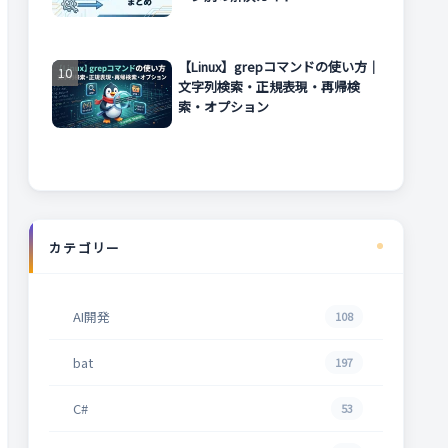
【Linux】grepコマンドの使い方｜
文字列検索・正規表現・再帰検
索・オプション
カテゴリー
AI開発
108
bat
197
C#
53