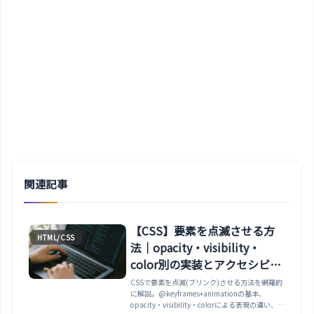
関連記事
【CSS】要素を点滅させる方
HTML/CSS
法｜opacity・visibility・
color別の実装とアクセシビリ
ティ対応
CSSで要素を点滅(ブリンク)させる方法を網羅的
に解説。@keyframes+animationの基本、
opacity・visibility・colorによる表現の違い、速