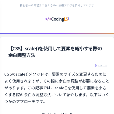
初心者から実務まで使えるWeb技術ブログを目指しています
Coding
LS
</>
コ
ー
デ
ィ
ン
【CSS】scale()を使用して要素を縮小する際の
グ
余白調整方法
ラ
イ
2023.11.19
フ
CSSのscale()メソッドは、要素のサイズを変更するために
ス
よく使用されますが、その際に余白の調整が必要になること
タ
があります。この記事では、scale()を使用して要素を小さ
イ
くする際の余白の調整方法について紹介します。以下はいく
ル
つかのアプローチです。