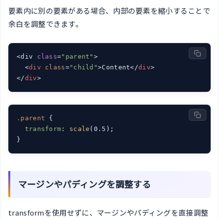
要素内に別の要素がある場合、内部の要素を縮小することで
余白を調整できます。
<div 
class
=
"parent"
>

<
div
class
=
"child"
>
Content
</
div
>
</
div
>
.parent
 {

transform
: 
scale
(0.5);

}
マージンやパディングを調整する
transformを使用せずに、マージンやパディングを直接調整