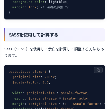
background-color
: lightblue;

margin
: 
10px
; 
/* 余白の調整 */
}
SASSを使用して計算する
Sass（SCSS）を使用して余白を計算して調整する方法もあ
ります。
.calculated-element
 {

$original-size
: 
200px
;

$scale-factor
: 
0.5
;

width
: 
$original-size
 * 
$scale-factor
;

height
: 
$original-size
 * 
$scale-factor
;

margin
: 
$original-size
 * (
1
 - 
$scale-factor
) / 