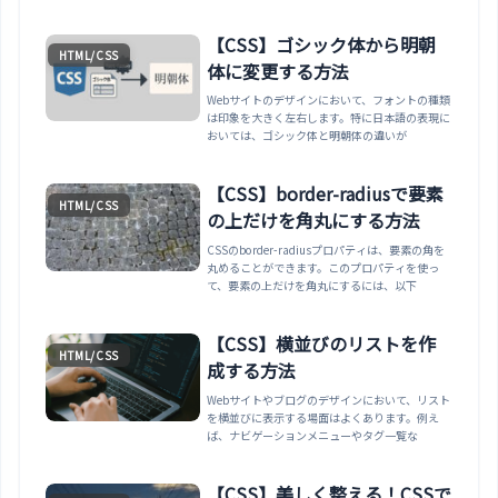
度・回数・遅延の調整、text-decoration:blinkの
廃止理由、prefers-reduced-motionによるアク
セシビリティ対応、通知バッジやローディング等
【CSS】ゴシック体から明朝
HTML/CSS
の実務パターン、JavaScriptでの動的制御まで。
体に変更する方法
Webサイトのデザインにおいて、フォントの種類
は印象を大きく左右します。特に日本語の表現に
おいては、ゴシック体と明朝体の違いが
【CSS】border-radiusで要素
HTML/CSS
の上だけを角丸にする方法
CSSのborder-radiusプロパティは、要素の角を
丸めることができます。このプロパティを使っ
て、要素の上だけを角丸にするには、以下
【CSS】横並びのリストを作
HTML/CSS
成する方法
Webサイトやブログのデザインにおいて、リスト
を横並びに表示する場面はよくあります。例え
ば、ナビゲーションメニューやタグ一覧な
【CSS】美しく整える！CSSで