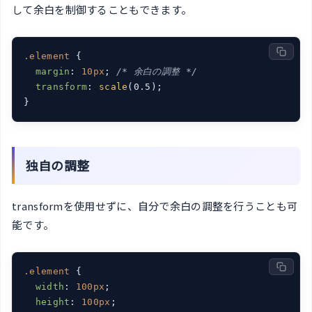
して余白を制御することもできます。
.element
 {

margin
: 
10px
; 
/* 余白の調整 */
transform
: 
scale
(0.5);

}
独自の調整
transformを使用せずに、自分で余白の調整を行うことも可
能です。
.element
 {

width
: 
100px
;

height
: 
100px
;
