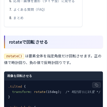
応用：画像を菱形（ダイヤ型）に見せる
よくある質問（FAQ）
まとめ
rotateで回転させる
は要素全体を指定角度だけ回転させます。正の
rotate()
値で時計回り、負の値で反時計回りです。
画像を回転させる
.tilted
 {

transform
: 
rotate
(15deg);  
/* 時計回りに15度 */
}
