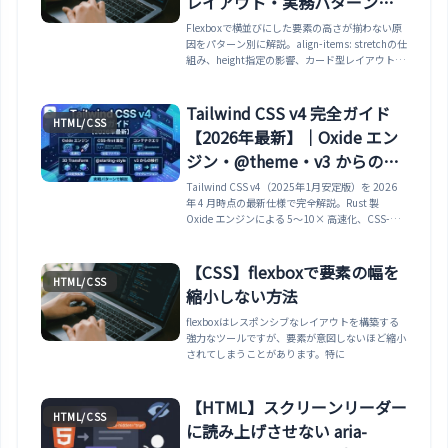
レイアウト・実務パターン付
き
Flexboxで横並びにした要素の高さが揃わない原
因をパターン別に解説。align-items: stretchの仕
組み、height指定の影響、カード型レイアウト、
flex-growによる伸縮、CSS Gridでの代替、フッ
ター固定、レスポンシブ対応まで網羅。商品カー
ド・記事カード・料金プランの実務コード付き。
Tailwind CSS v4 完全ガイド
HTML/CSS
【2026年最新】｜Oxide エン
ジン・@theme・v3 からの移
行
Tailwind CSS v4（2025年1月安定版）を 2026
年 4 月時点の最新仕様で完全解説。Rust 製
Oxide エンジンによる 5〜10× 高速化、CSS-
first 設定（@theme ディレクティブで
JavaScript 設定ファイル不要）、@source /
@utility / @custom-variant / @layer / @apply
【CSS】flexboxで要素の幅を
HTML/CSS
ディレクティブの使い方、自動コンテンツ検出、
縮小しない方法
ダイナミック utilities（grid-cols-15・mt-17 な
どの任意値が設定不要）、data 属性バリアン
flexboxはレスポンシブなレイアウトを構築する
ト、コンテナクエリ（@container / @sm: /
強力なツールですが、要素が意図しないほど縮小
@max-md:）、3D Transform（rotate-x /
されてしまうことがあります。特に
perspective）、拡張グラデーション（bg-linear-
45・bg-conic・bg-radial）、@starting-style に
よる JS 不要の入場アニメーション、not-* バリア
【HTML】スクリーンリーダー
ント、inset-shadow / field-sizing / color-
HTML/CSS
に読み上げさせない aria-
scheme などの新 utilities、Cascade Layers・
color-mix・Logical Properties の採用、Vite プ