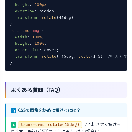
height
: 
200px
;

overflow
: hidden;

transform
: 
rotate
(45deg);

.diamond
img
 {

width
: 
100%
;

height
: 
100%
;

object-fit
: cover;

transform
: 
rotate
(-45deg) 
scale
(1.5); 
/* 戻して隙
よくある質問（FAQ）
CSSで画像を斜めに傾けるには？
Q
で回転させて傾けら
A
transform: rotate(15deg)
れます。平行四辺形のように歪ませたい場合は