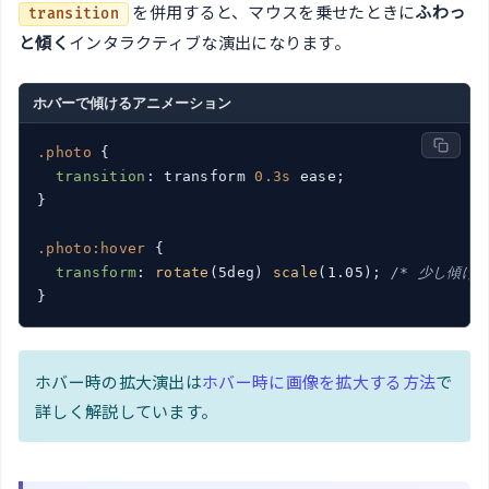
を併用すると、マウスを乗せたときに
ふわっ
transition
と傾く
インタラクティブな演出になります。
ホバーで傾けるアニメーション
.photo
 {

transition
: transform 
0.3s
 ease;

}

.photo
:hover
 {

transform
: 
rotate
(5deg) 
scale
(1.05); 
/* 少し傾けて
ホバー時の拡大演出は
ホバー時に画像を拡大する方法
で
詳しく解説しています。