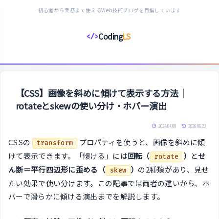
初心者から実務まで使えるWeb技術ブログを目指しています
Coding
LS
</>
コ
ー
デ
ィ
ン
【CSS】画像を斜めに傾けて表示する方法｜
グ
rotateとskewの使い分け・ホバー演出
ラ
イ
2024.04.08
2026.06.23
フ
CSSの
プロパティを使うと、画像を斜めに傾
transform
ス
けて表示できます。「傾ける」には
回転（
）
と
せ
rotate
タ
ん断＝平行四辺形に歪める（
）
の2種類があり、見せ
skew
イ
たい効果で使い分けます。この記事では両者の違いから、ホ
ル
バーで滑らかに傾ける演出までを解説します。