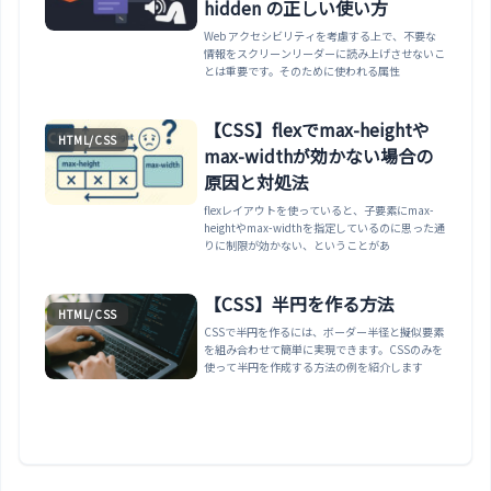
hidden の正しい使い方
ラグイン / PostCSS / CLI の 3 方式、v3 から v4
への npx @tailwindcss/upgrade 移行、落とし
Web アクセシビリティを考慮する上で、不要な
穴まで網羅。
情報をスクリーンリーダーに読み上げさせないこ
とは重要です。そのために使われる属性
【CSS】flexでmax-heightや
HTML/CSS
max-widthが効かない場合の
原因と対処法
flexレイアウトを使っていると、子要素にmax-
heightやmax-widthを指定しているのに思った通
りに制限が効かない、ということがあ
【CSS】半円を作る方法
HTML/CSS
CSSで半円を作るには、ボーダー半径と擬似要素
を組み合わせて簡単に実現できます。CSSのみを
使って半円を作成する方法の例を紹介します