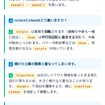
/
を使います。
skewX()
skewY()
rotateとskewはどう違いますか？
Q
は要素を
回転
させます（画像の中身も一緒
A
rotate
に回る）。
は
平行四辺形に歪ませる
変形で、中身
skew
が斜めにつぶれます。バナーの斜め帯などは
、写
skew
真を傾けるなら
が向いています。
rotate
傾けたら隣の要素と重なってしまいます。
Q
は元のレイアウト領域を保ったまま見た
A
transform
目だけ変えるため、大きく傾けると重なることがありま
す。
で余白を確保するか、親に
margin
overflow:
を指定して調整します。
hidden