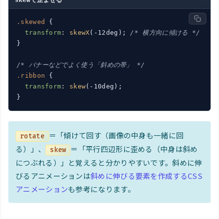
.skewed
 {

transform
: 
skewX
(-12deg); 
/* 横方向に傾ける */
}

/* バナーなどでよく使う「斜めの帯」 */
.ribbon
 {

transform
: 
skew
(-10deg);

＝「傾けて回す（画像の中身も一緒に回
rotate
る）」、
＝「平行四辺形に歪める（中身は斜め
skew
につぶれる）」と覚えると分かりやすいです。斜めに伸
びるアニメーションは
斜めに伸びる要素を作成するCSS
アニメーション
も参考になります。