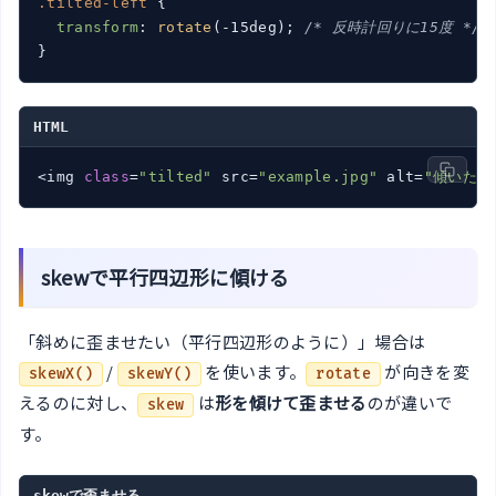
.tilted-left
 {

transform
: 
rotate
(-15deg); 
/* 反時計回りに15度 */
HTML
<img 
class
=
"tilted"
 src=
"example.jpg"
 alt=
"傾いた画
skewで平行四辺形に傾ける
「斜めに歪ませたい（平行四辺形のように）」場合は
/
を使います。
が向きを変
skewX()
skewY()
rotate
えるのに対し、
は
形を傾けて歪ませる
のが違いで
skew
す。
skewで歪ませる