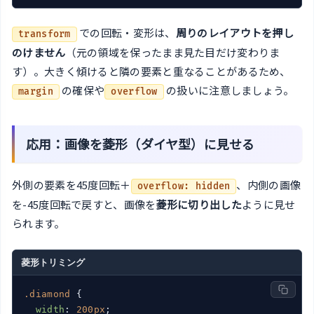
での回転・変形は、
周りのレイアウトを押し
transform
のけません
（元の領域を保ったまま見た目だけ変わりま
す）。大きく傾けると隣の要素と重なることがあるため、
の確保や
の扱いに注意しましょう。
margin
overflow
応用：画像を菱形（ダイヤ型）に見せる
外側の要素を45度回転＋
、内側の画像
overflow: hidden
を-45度回転で戻すと、画像を
菱形に切り出した
ように見せ
られます。
菱形トリミング
.diamond
 {

width
: 
200px
;
