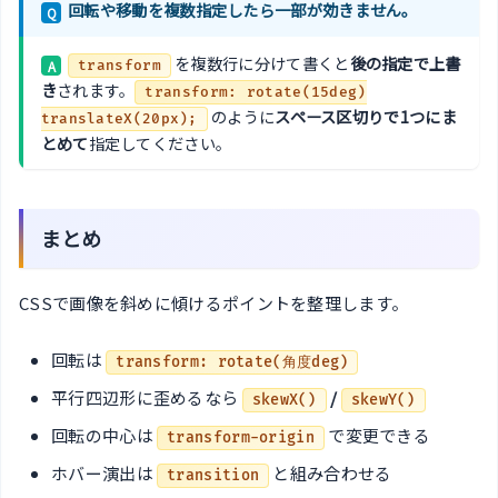
回転や移動を複数指定したら一部が効きません。
Q
を複数行に分けて書くと
後の指定で上書
A
transform
き
されます。
transform: rotate(15deg)
のように
スペース区切りで1つにま
translateX(20px);
とめて
指定してください。
まとめ
CSSで画像を斜めに傾けるポイントを整理します。
回転は
transform: rotate(角度deg)
平行四辺形に歪めるなら
/
skewX()
skewY()
回転の中心は
で変更できる
transform-origin
ホバー演出は
と組み合わせる
transition