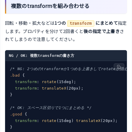
複数のtransformを組み合わせる
回転・移動・拡大などは
1つの
にまとめて
指定
transform
します。プロパティを分けて2回書くと
後の指定で上書き
さ
れてしまうので注意してください。
NG / OK: 複数transformの書き方
/* NG: 2つめのtransformが1つめを上書きしてrotateが消える
.bad
 {

transform
: 
rotate
(15deg);

transform
: 
translateX
(20px);

}

/* OK: スペース区切りで1つにまとめる */
.good
 {

transform
: 
rotate
(15deg) 
translateX
(20px);
