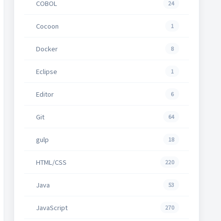
COBOL
24
Cocoon
1
Docker
8
Eclipse
1
Editor
6
Git
64
gulp
18
HTML/CSS
220
Java
53
JavaScript
270