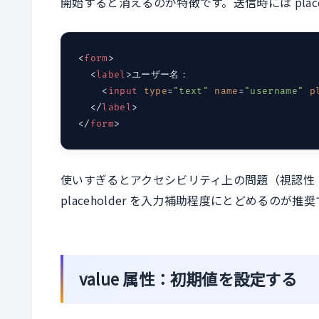
開始すると消えるのが特徴です。送信時には plac
<
form
>
<
label
>
ユーザー名：

<
input
type
=
"text"
name
=
"username"
p
</
label
>
</
form
>
使いすぎるとアクセシビリティ上の問題（視認性
placeholder を入力補助程度にとどめるのが推
value 属性：初期値を設定する