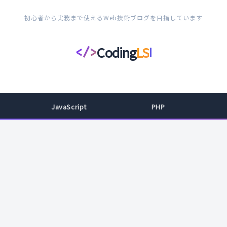
初心者から実務まで使えるWeb技術ブログを目指しています
Coding
LS
</>
コ
ー
デ
ィ
JavaScript
PHP
ン
グ
ラ
イ
フ
ス
タ
イ