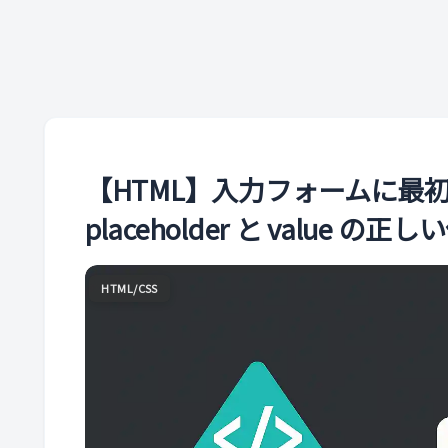
【HTML】入力フォームに最
placeholder と value の
HTML/CSS