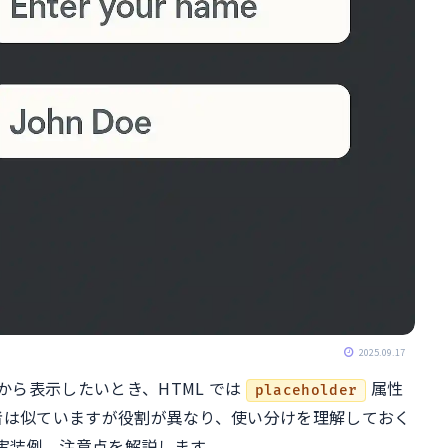
2025.09.17
ら表示したいとき、HTML では
属性
placeholder
両者は似ていますが役割が異なり、使い分けを理解しておく
実装例、注意点を解説します。