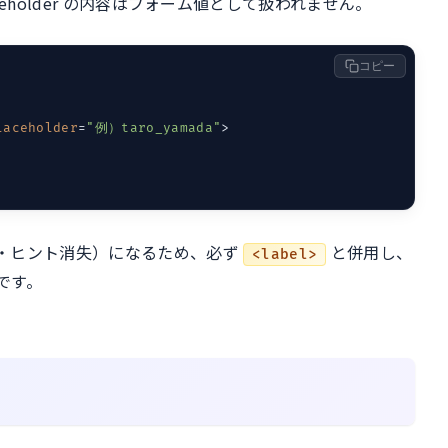
eholder の内容はフォーム値として扱われません。
コピー
laceholder
=
"例）taro_yamada"
>
・ヒント消失）になるため、必ず
と併用し、
<label>
奨です。