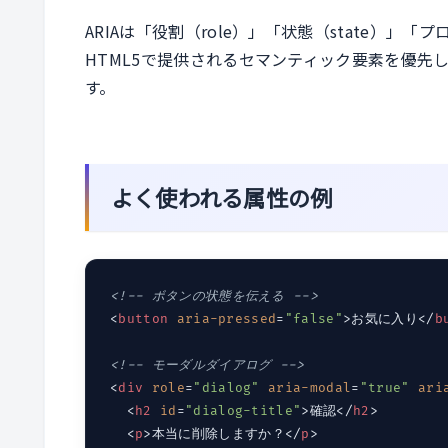
ARIAは「役割（role）」「状態（state）」「
HTML5で提供されるセマンティック要素を優先
す。
よく使われる属性の例
<!-- ボタンの状態を伝える -->
<
button
aria-pressed
=
"false"
>
お気に入り
</
b
<!-- モーダルダイアログ -->
<
div
role
=
"dialog"
aria-modal
=
"true"
ari
<
h2
id
=
"dialog-title"
>
確認
</
h2
>
<
p
>
本当に削除しますか？
</
p
>