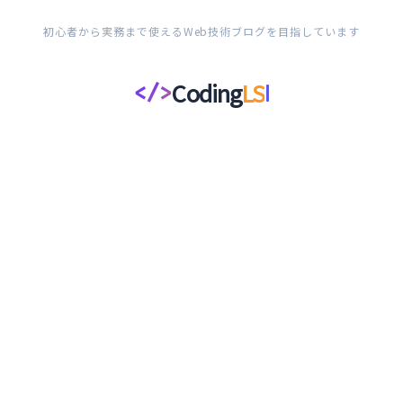
初心者から実務まで使えるWeb技術ブログを目指しています
Coding
LS
</>
コ
ー
デ
ィ
ン
グ
ラ
イ
フ
ス
タ
イ