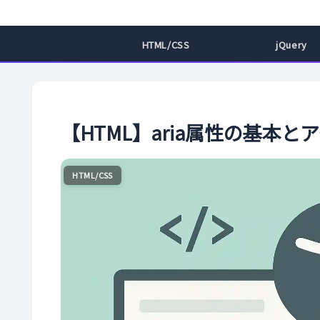
HTML/CSS
jQuery
【HTML】aria属性の基本
HTML/CSS