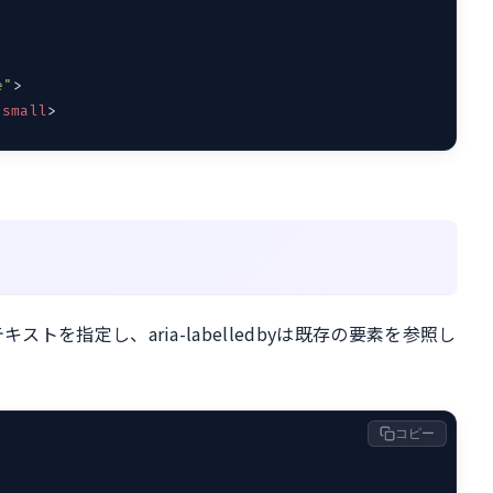
e"
>
/
small
>
キストを指定し、aria-labelledbyは既存の要素を参照し
コピー