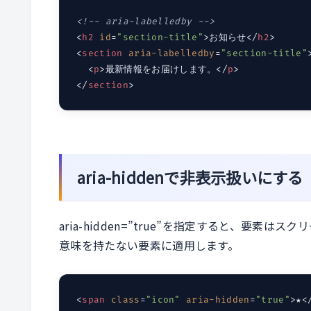
<!-- aria-labelledby -->
<
h2
id
=
"section-title"
>
お知らせ
</
h2
>
<
section
aria-labelledby
=
"section-title"
<
p
>
最新情報をお届けします。
</
p
>
</
section
>
aria-hiddenで非表示扱いにする
aria-hidden=”true”を指定すると、要
意味を持たない要素に適用します。
<
span
class
=
"icon"
aria-hidden
=
"true"
>
★
<