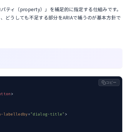
プロパティ（property）」を補足的に指定する仕組みです。
し、どうしても不足する部分をARIAで補うのが基本方針で
コピー
utton
>
a-labelledby
=
"dialog-title"
>