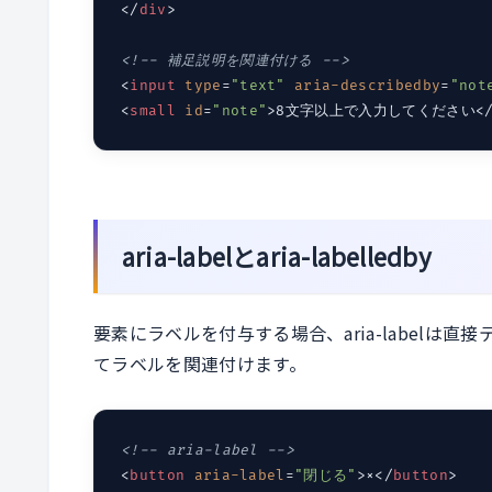
</
div
>
<!-- 補足説明を関連付ける -->
<
input
type
=
"text"
aria-describedby
=
"not
<
small
id
=
"note"
>
8文字以上で入力してください
<
aria-labelとaria-labelledby
要素にラベルを付与する場合、aria-labelは直接テ
てラベルを関連付けます。
<!-- aria-label -->
<
button
aria-label
=
"閉じる"
>
×
</
button
>