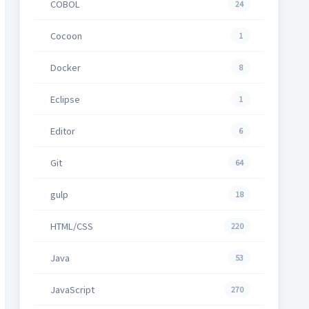
COBOL
24
Cocoon
1
Docker
8
Eclipse
1
Editor
6
Git
64
gulp
18
HTML/CSS
220
Java
53
JavaScript
270