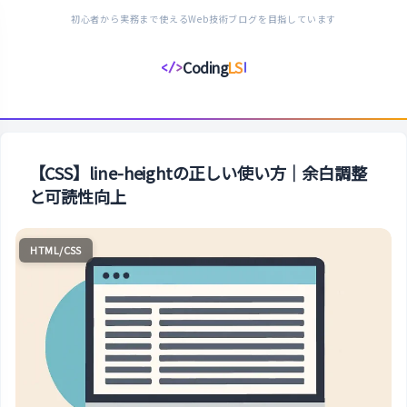
初心者から実務まで使えるWeb技術ブログを目指しています
Coding
LS
</>
コ
ー
デ
ィ
ン
【CSS】line-heightの正しい使い方｜余白調整
グ
と可読性向上
ラ
イ
HTML/CSS
フ
ス
タ
イ
ル