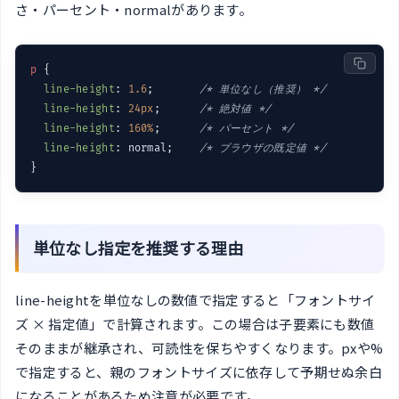
さ・パーセント・normalがあります。
p
 {

line-height
: 
1.6
;       
/* 単位なし（推奨） */
line-height
: 
24px
;      
/* 絶対値 */
line-height
: 
160%
;      
/* パーセント */
line-height
: normal;    
/* ブラウザの既定値 */
単位なし指定を推奨する理由
line-heightを単位なしの数値で指定すると「フォントサイ
ズ × 指定値」で計算されます。この場合は子要素にも数値
そのままが継承され、可読性を保ちやすくなります。pxや%
で指定すると、親のフォントサイズに依存して予期せぬ余白
になることがあるため注意が必要です。