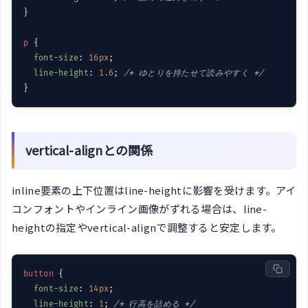
}

p
 {

font-size
: 
16px
;

line-height
: 
1.6
; 
/* ゆとりを持たせて読みやすく */
vertical-alignとの関係
inline要素の上下位置はline-heightに影響を受けます。アイ
コンフォントやインライン画像がずれる場合は、line-
heightの指定やvertical-alignで調整すると安定します。
button
 {

font-size
: 
14px
;

line-height
: 
1
; 
/* 行高を詰める */