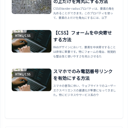
の上だけを角丸にする方法
CSSのborder-radiusプロパティは、要素の角を
丸めることができます。このプロパティを使っ
て、要素の上だけを角丸にするには、以下
【CSS】フォームを中央寄せ
HTML/CSS
する方法
Webデザインにおいて、要素を中央寄せすること
は非常に重要です。特にフォームの場合、視覚的
な整合性と使いやすさを向上させるた
スマホでのみ電話番号リンク
HTML/CSS
を有効にする方法
スマホの普及に伴い、ウェブサイトでのユーザー
エクスペリエンスの最適化が重要になってきまし
た。特にビジネスやサービス系のウ