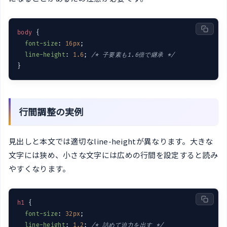
body
 {

font-size
: 
16px
;

line-height
: 
1.6
; 
/* 子要素も1.6倍で継承 */
行間調整の実例
見出しと本文では適切なline-heightが異なります。大きな
文字には狭め、小さな文字には広めの行間を設定すると読み
やすくなります。
h1
 {

font-size
: 
32px
;

line-height
: 
1.2
; 
/* 詰めて迫力を出す */