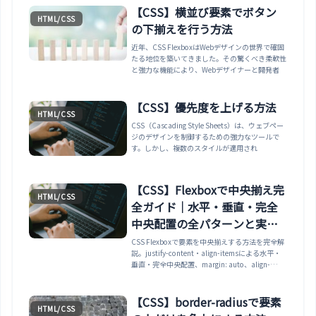
【CSS】横並び要素でボタン
HTML/CSS
の下揃えを行う方法
近年、CSS FlexboxはWebデザインの世界で確固
たる地位を築いてきました。その驚くべき柔軟性
と強力な機能により、Webデザイナーと開発者
【CSS】優先度を上げる方法
HTML/CSS
CSS（Cascading Style Sheets）は、ウェブペー
ジのデザインを制御するための強力なツールで
す。しかし、複数のスタイルが適用され
【CSS】Flexboxで中央揃え完
HTML/CSS
全ガイド｜水平・垂直・完全
中央配置の全パターンと実務
テクニック
CSS Flexboxで要素を中央揃えする方法を完全解
説。justify-content・align-itemsによる水平・
垂直・完全中央配置、margin: auto、align-
self、よくある失敗パターンと解決策、CSS Grid
との比較、レスポンシブ対応、ヘッダー・モーダ
ル等の実務パターンまで網羅。
【CSS】border-radiusで要素
HTML/CSS