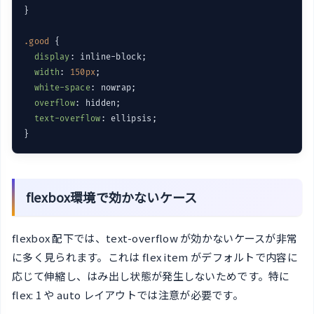
}

.good
 {

display
: inline-block;

width
: 
150px
;

white-space
: nowrap;

overflow
: hidden;

text-overflow
: ellipsis;

flexbox環境で効かないケース
flexbox 配下では、text-overflow が効かないケースが非常
に多く見られます。これは flex item がデフォルトで内容に
応じて伸縮し、はみ出し状態が発生しないためです。特に
flex: 1 や auto レイアウトでは注意が必要です。