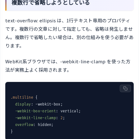
複数行で省略しようとしている
text-overflow: ellipsis は、1行テキスト専用のプロパティ
です。複数行の文章に対して指定しても、省略は発生しませ
ん。複数行で省略したい場合は、別の仕組みを使う必要があ
ります。
WebKit系ブラウザでは、-webkit-line-clamp を使った方
法が実務上よく採用されます。
.multiline
 {

display
: -webkit-box;

-webkit-box-orient
: vertical;

-webkit-line-clamp
: 
2
;

overflow
: hidden;
