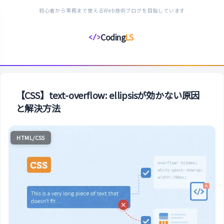
初心者から実務まで使えるWeb技術ブログを目指しています
Coding
LS
</>
コ
ー
デ
ィ
ン
【CSS】text-overflow: ellipsisが効かない原因
グ
と解決方法
ラ
イ
HTML/CSS
フ
ス
タ
イ
ル