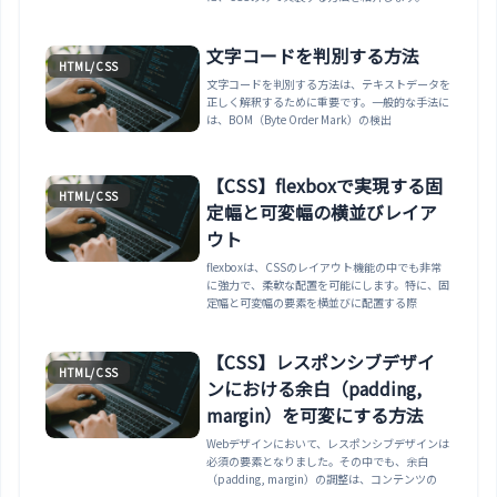
文字コードを判別する方法
HTML/CSS
文字コードを判別する方法は、テキストデータを
正しく解釈するために重要です。一般的な手法に
は、BOM（Byte Order Mark）の検出
【CSS】flexboxで実現する固
HTML/CSS
定幅と可変幅の横並びレイア
ウト
flexboxは、CSSのレイアウト機能の中でも非常
に強力で、柔軟な配置を可能にします。特に、固
定幅と可変幅の要素を横並びに配置する際
【CSS】レスポンシブデザイ
HTML/CSS
ンにおける余白（padding,
margin）を可変にする方法
Webデザインにおいて、レスポンシブデザインは
必須の要素となりました。その中でも、余白
（padding, margin）の調整は、コンテンツの