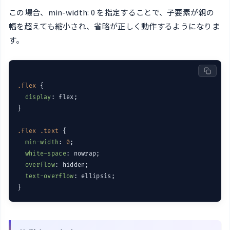
この場合、min-width: 0 を指定することで、子要素が親の
幅を超えても縮小され、省略が正しく動作するようになりま
す。
.flex
 {

display
: flex;

}

.flex
.text
 {

min-width
: 
0
;

white-space
: nowrap;

overflow
: hidden;

text-overflow
: ellipsis;
