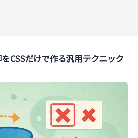
ル
印をCSSだけで作る汎用テクニック