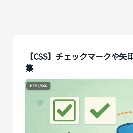
【CSS】チェックマークや矢
集
HTML/CSS