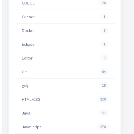
COBOL
24
Cocoon
1
Docker
8
Eclipse
1
Editor
6
Git
64
gulp
18
HTML/CSS
220
Java
53
JavaScript
270