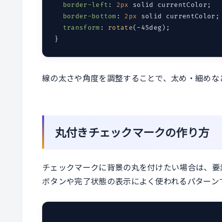
border-left
: 
2px
 solid currentColor;

border-bottom
: 
2px
 solid currentColor;

transform
: 
rotate
(-45deg);

線の太さや角度を調整することで、太め・細めな
丸付きチェックマークの作り方
チェックマークに背景の丸を付けたい場合は、要
ボタンや完了状態の表示によく使われるパターン