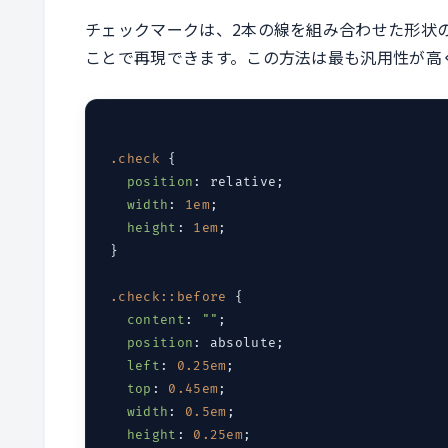
チェックマークは、2本の線を組み合わせた形状のた
ことで再現できます。この方法は最も汎用性が高
.check
 {

position
: relative;

width
: 
1em
;

height
: 
1em
;

}

.check
::before
 {

content
: 
""
;

position
: absolute;

left
: 
0.25em
;

top
: 
0.45em
;

width
: 
0.5em
;

height
: 
0.25em
;
