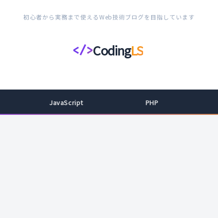
初心者から実務まで使えるWeb技術ブログを目指しています
Coding
LS
</>
コ
ー
デ
ィ
JavaScript
PHP
ン
グ
ラ
イ
フ
ス
タ
イ