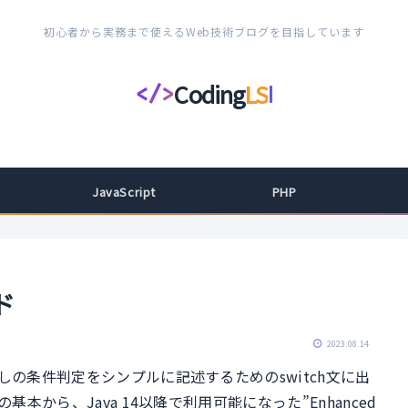
初心者から実務まで使えるWeb技術ブログを目指しています
Coding
LS
</>
コ
ー
デ
ィ
JavaScript
PHP
ン
グ
ラ
イ
ド
フ
ス
2023.08.14
タ
しの条件判定をシンプルに記述するためのswitch文に出
イ
本から、Java 14以降で利用可能になった”Enhanced