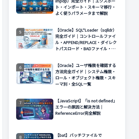
impdp）完全ガイド｜エクスポー
ト・インポート・スキーマ移行・
よく使うパラメータまで解説
【Oracle】SQL*Loader（sqlldr）
完全ガイド｜コントロールファイ
ル・APPEND/REPLACE・ダイレク
トパスロード・BADファイル・エ
ラー対処まで解説
【Oracle】ユーザ権限を確認する
方法完全ガイド｜システム権限・
ロール・オブジェクト権限・スキ
ーマ別・全SQL一覧
【JavaScript】「is not defined」
エラーの原因と解決方法｜
ReferenceError完全解説
【bat】バッチファイルで