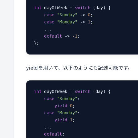
int
 dayOfWeek = 
switch
 (day) {

case
"Sunday"
 -> 
0
;

case
"Monday"
 -> 
1
;

    ...

default
 -> 
-1
;

};
yieldを用いて、以下のようにも記述可能です。
int
 dayOfWeek = 
switch
 (day) {

case
"Sunday"
:

yield
0
;

case
"Monday"
:

yield
1
;

    ...

default
:
