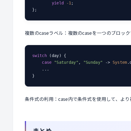
yield
-1
;

};
複数のcaseラベル：複数のcaseを一つのブロ
switch
 (day) {

case
"Saturday"
, 
"Sunday"
 -> 
System
.
    ...

}
条件式の利用：case内で条件式を使用して、よ
まとめ