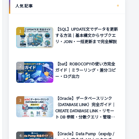
人気記事
【SQL】UPDATE文でデータを更新
する方法｜基本構文からサブクエ
リ・JOIN・一括更新まで完全解説
【bat】ROBOCOPYの使い方完全
ガイド｜ミラーリング・差分コピ
ー・ログ出力
【Oracle】データベースリンク
（DATABASE LINK）完全ガイド｜
CREATE DATABASE LINK・リモー
ト DB 参照・分散クエリ・管理方
法まで解説
【Oracle】Data Pump（expdp /