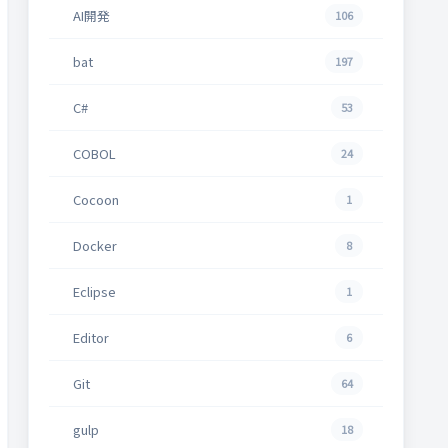
AI開発
106
bat
197
C#
53
COBOL
24
Cocoon
1
Docker
8
Eclipse
1
Editor
6
Git
64
gulp
18