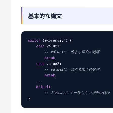
基本的な構文
switch
 (expression) {

case
 value1:

// value1に一致する場合の処理
break
;

case
 value2:

// value2に一致する場合の処理
break
;

    ...

default
:

// どのcaseにも一致しない場合の処理
}