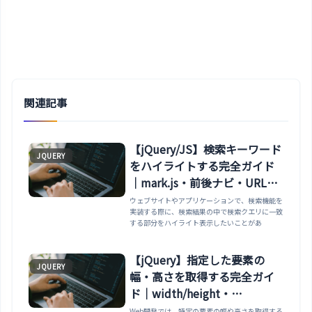
関連記事
【jQuery/JS】検索キーワード
JQUERY
をハイライトする完全ガイド
｜mark.js・前後ナビ・URL自
動ハイライト・複数色・
ウェブサイトやアプリケーションで、検索機能を
実装する際に、検索結果の中で検索クエリに一致
debounce最適化まで
する部分をハイライト表示したいことがあ
【jQuery】指定した要素の
JQUERY
幅・高さを取得する完全ガイ
ド｜width/height・
innerWidth・outerWidth・
Web開発では、特定の要素の幅や高さを取得する