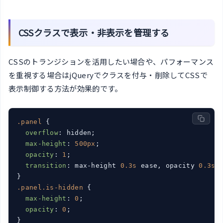
CSSクラスで表示・非表示を管理する
CSSのトランジションを活用したい場合や、パフォーマンス
を重視する場合はjQueryでクラスを付与・削除してCSSで
表示制御する方法が効果的です。
.panel
 {

overflow
: hidden;

max-height
: 
500px
;

opacity
: 
1
;

transition
: max-height 
0.3s
 ease, opacity 
0.3s
 e
.panel
.is-hidden
 {

max-height
: 
0
;

opacity
: 
0
;

}