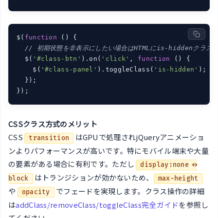
$(
function
 (
) 
{

// 初期状態を非表示にしたい場合はHTMLにis-hiddenクラス
  $(
'#class-btn'
).on(
'click'
, 
function
 (
) 
{

    $(
'#class-panel'
).toggleClass(
'is-hidden'
);

  });

});
CSSクラス方式のメリット
CSS
はGPUで処理されjQueryアニメーショ
transition
ンよりパフォーマンスが高いです。特にモバイル端末や大量
の要素がある場合に有利です。ただし
display:none ↔
はトランジションが効かないため、
block
max-height
や
でフェードを実現します。クラス操作の詳細
opacity
は
addClass/removeClass/toggleClass完全ガイド
を参照し
てください。