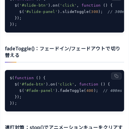
  $(
'#slide-btn'
).on(
'click'
, 
function
 (
) 
{

    $(
'#slide-panel'
).slideToggle(
300
);  
// 300m
  });

});
fadeToggle()：フェードイン/フェードアウトで切り
替える
$(
function
 (
) 
{

  $(
'#fade-btn'
).on(
'click'
, 
function
 (
) 
{

    $(
'#fade-panel'
).fadeToggle(
400
);  
// 400ms
  });

});
連打対策：stop()でアニメーションキューをクリアす