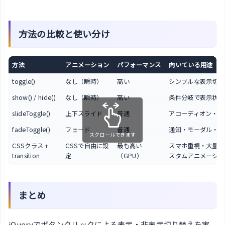
方法の比較と使い分け
方法
アニメーション
パフォーマンス
向いている用途
toggle()
なし（瞬時）
高い
シンプルな表示切り
show() / hide()
なし（瞬時）
高い
条件分岐で表示状態
slideToggle()
上下スライド
普通
アコーディオン・FA
fadeToggle()
フェード
普通
通知・モーダル・ヒ
スクロールできます
CSSクラス +
CSSで自由に設
最も高い
スマホ重視・大量要
transition
定
（GPU）
スタムアニメーショ
まとめ
jQueryでボタンクリックによる表示・非表示切り替えを実