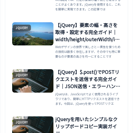
ことがよくあります。jQueryを使用すると、これ
getBoundingClientRect比較
を簡単に実現できます。この記事では
まで
【jQuery】要素の幅・高さを
JQUERY
取得・設定する完全ガイド｜
width/height/outerWidth/inn
erWidth全解説
Webデザインの世界で美しさと一貫性を保つため
の技術は数多く存在しますが、その中でも特に重
要なのが要素の高さを均一にすることです
【jQuery】$.post()でPOSTリ
JQUERY
クエストを送信する完全ガイ
ド｜JSON送信・エラーハンド
リング・フォーム送信・fetch
jQueryは、JavaScriptでよく使用されるライブ
ラリであり、簡単にHTTPリクエストを送信でき
比較まで
ます。今回は、jQueryを使ってPOSTリクエ
jQueryを用いたシンプルなク
JQUERY
リップボードコピー実装ガイ