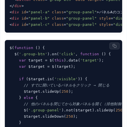
</
div
>
<
div
id
=
"panel-a"
class
=
"group-panel"
>
パネルAのコン
<
div
id
=
"panel-b"
class
=
"group-panel"
style
=
"disp
<
div
id
=
"panel-c"
class
=
"group-panel"
style
=
"disp
$(
function
 (
) 
{

  $(
'.group-btn'
).on(
'click'
, 
function
 (
) 
{

var
 target = $(
this
).data(
'target'
);

var
 $target = $(target);

if
 ($target.is(
':visible'
)) {

// すでに開いているパネルをクリック → 閉じる
      $target.slideUp(
250
);

    } 
else
 {

// 他のパネルを閉じてから対象パネルを開く（排他制御）
      $(
'.group-panel'
).not($target).slideUp(
250
);
      $target.slideDown(
250
);

    }
