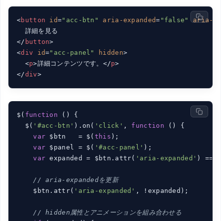
<
button
id
=
"acc-btn"
aria-expanded
=
"false"
aria-c
</
button
>
<
div
id
=
"acc-panel"
hidden
>
<
p
>
詳細コンテンツです。
</
p
>
</
div
>
$(
function
 (
) 
{

  $(
'#acc-btn'
).on(
'click'
, 
function
 (
) 
{

var
 $btn   = $(
this
);

var
 $panel = $(
'#acc-panel'
);

var
 expanded = $btn.attr(
'aria-expanded'
) ===
// aria-expandedを更新
    $btn.attr(
'aria-expanded'
, !expanded);

// hidden属性とアニメーションを組み合わせる