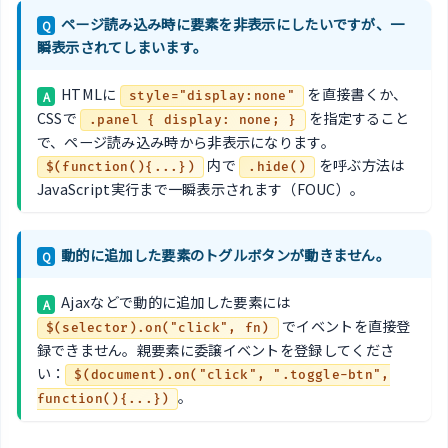
ページ読み込み時に要素を非表示にしたいですが、一
Q
瞬表示されてしまいます。
HTMLに
を直接書くか、
A
style="display:none"
CSSで
を指定すること
.panel { display: none; }
で、ページ読み込み時から非表示になります。
内で
を呼ぶ方法は
$(function(){...})
.hide()
JavaScript実行まで一瞬表示されます（FOUC）。
動的に追加した要素のトグルボタンが動きません。
Q
Ajaxなどで動的に追加した要素には
A
でイベントを直接登
$(selector).on("click", fn)
録できません。親要素に委譲イベントを登録してくださ
い：
$(document).on("click", ".toggle-btn",
。
function(){...})