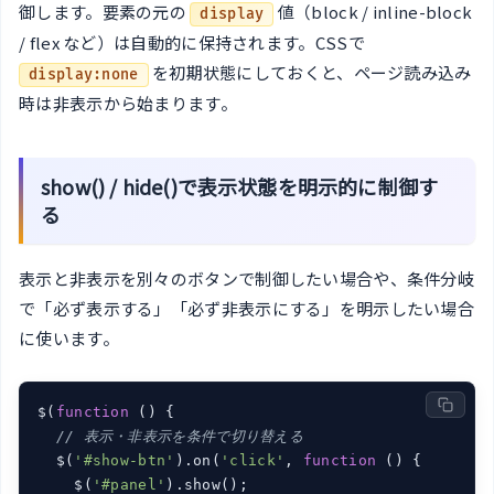
御します。要素の元の
値（block / inline-block
display
/ flex など）は自動的に保持されます。CSSで
を初期状態にしておくと、ページ読み込み
display:none
時は非表示から始まります。
show() / hide()で表示状態を明示的に制御す
る
表示と非表示を別々のボタンで制御したい場合や、条件分岐
で「必ず表示する」「必ず非表示にする」を明示したい場合
に使います。
$(
function
 (
) 
{

// 表示・非表示を条件で切り替える
  $(
'#show-btn'
).on(
'click'
, 
function
 (
) 
{

    $(
'#panel'
).show();
