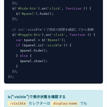
  });

  $(
'#hide-btn'
).on(
'click'
, 
function
 (
) 
{

    $(
'#panel'
).hide();

  });

// is(':visible')で現在の状態を確認してから制御
  $(
'#toggle-btn'
).on(
'click'
, 
function
 (
) 
{

var
 $panel = $(
'#panel'
);

if
 ($panel.is(
':visible'
)) {

      $panel.hide();

    } 
else
 {

      $panel.show();

    }

  });

});
is(“:visible”)で表示状態を確認する
セレクターは
でも
:visible
display:none