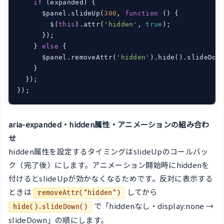
if
 (expanded) {

      $panel.slideUp(
300
, 
function
 (
) 
{

        $(
this
).attr(
'hidden'
, 
true
);

      });

    } 
else
 {

      $panel.removeAttr(
'hidden'
).hide().slideDow
    }

  });

});
aria-expanded・hidden属性・アニメーションの組み合わ
せ
hidden属性を設定するタイミングはslideUpのコールバッ
ク（完了後）にします。アニメーション開始時にhiddenを
付けるとslideUpが効かなくなるためです。反対に表示する
ときは
してから
removeAttr("hidden")
で「hiddenなし・display:none →
hide().slideDown()
slideDown」の順にします。