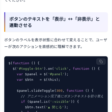
ボタンのテキストを「表示」↔「非表示」と
連動させる
ボタンのラベルを表示状態に合わせて変えることで、ユーザ
ーが次のアクションを直感的に理解できます。
$(
function
()
{

  $(
'#toggle-btn'
).on(
'click'
, 
function
()
{

var
 $panel = $(
'#panel'
);

var
 $btn   = $(this);

    $panel.slideToggle(
300
, 
function
()
{

// アニメーション完了後にボタンテキストを切り替え
if
 ($panel.is(
':visible'
)) {

        $btn.text(
'▲ 閉じる'
);
