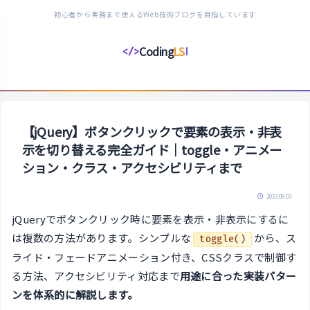
初心者から実務まで使えるWeb技術ブログを目指しています
Coding
LS
</>
コ
ー
デ
ィ
ン
【jQuery】ボタンクリックで要素の表示・非表
グ
示を切り替える完全ガイド｜toggle・アニメー
ラ
ション・クラス・アクセシビリティまで
イ
フ
2023.09.03
ス
jQueryでボタンクリック時に要素を表示・非表示にするに
タ
は複数の方法があります。シンプルな
から、ス
toggle()
イ
ライド・フェードアニメーション付き、CSSクラスで制御す
ル
る方法、アクセシビリティ対応まで
用途に合った実装パター
ンを体系的に解説します。