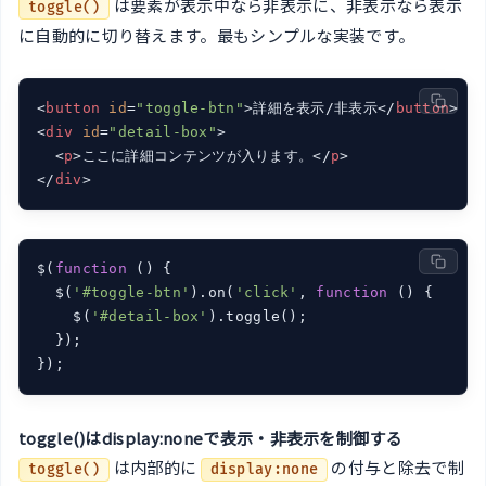
は要素が表示中なら非表示に、非表示なら表示
toggle()
に自動的に切り替えます。最もシンプルな実装です。
<
button
id
=
"toggle-btn"
>
詳細を表示/非表示
</
button
>
<
div
id
=
"detail-box"
>
<
p
>
ここに詳細コンテンツが入ります。
</
p
>
</
div
>
$(
function
 (
) 
{

  $(
'#toggle-btn'
).on(
'click'
, 
function
 (
) 
{

    $(
'#detail-box'
).toggle();

  });

});
toggle()はdisplay:noneで表示・非表示を制御する
は内部的に
の付与と除去で制
toggle()
display:none