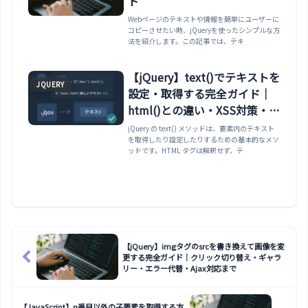
ド
Webページのテキストや情報を簡単にユーザーに
コピーさせたい時、jQueryを使ったシンプルな方
法を紹介します。この記事では、テキ
【jQuery】text()でテキストを
JQUERY
設定・取得する完全ガイド｜
html()との違い・XSS対策・複
数要素・val()との使い分けま
jQuery の text() メソッドは、要素内のテキスト
を取得したり設定したりするための基本的なメソ
で
ッドです。HTML タグは解釈せず、テ
【jQuery】imgタグのsrcを書き換えて画像を変
更する完全ガイド｜クリック切り替え・ギャラ
リー・エラー代替・Ajax対応まで
【JavaScript】n番目以外の子要素を取得する方