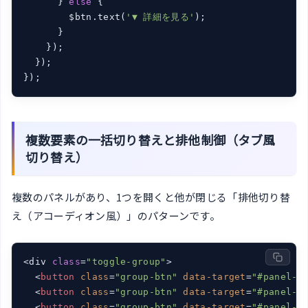
      } 
else
 {

        $btn.text(
'▼ 詳細を見る'
);

      }

    });

  });

});
複数要素の一括切り替えと排他制御（タブ風
切り替え）
複数のパネルがあり、1つを開くと他が閉じる「排他切り替
え（アコーディオン風）」のパターンです。
<div 
class
=
"toggle-group"
>

<
button
class
=
"group-btn"
data-target
=
"#panel-a
<
button
class
=
"group-btn"
data-target
=
"#panel-b
<
button
class
=
"group-btn"
data-target
=
"#panel-c