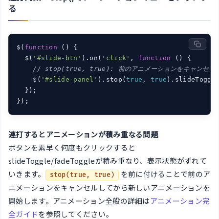
る
$(
function
 (
) 
{

  $(
'#slide-btn'
).on(
'click'
, 
function
 (
) 
{

// stop(true, true): 前のアニメーションをキャン
    $(
'#slide-panel'
).stop(
true
, 
true
).slideToggl
  });

});
連打するとアニメーションが積み重なる問題
ボタンを素早く何度もクリックすると
slideToggle/fadeToggleが積み重なり、表示状態がずれて
いきます。
を前に付けることで前のア
stop(true, true)
ニメーションをキャンセルしてから新しいアニメーションを
開始します。アニメーション全般の詳細は
アニメーション完
全ガイド
を参照してください。