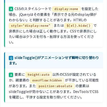
CSSのスタイルシートで
を設定した
A
display:none
場合、jQueryはその要素を「表示できる元のdisplay値が
わからない」と判断することがあります。HTMLの
または
で
style="display:none"
$(el).hide()
非表示にした場合は正しく動作します。CSSで非表示にし
たい場合はクラスを付与・削除する方法を使ってくださ
い。
slideToggle()がアニメーションせず瞬時に切り替わり
Q
ます。
要素に
以外のCSSが設定されている
A
height:auto
か、親要素の
が干渉している可能性
overflow:hidden
があります。また
の要素は
position:absolute
slideToggleが効かないことがあります。DevToolsでCSS
を確認し、干渉する設定を取り除いてください。