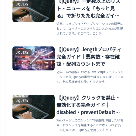
【jQuery】一定数以上のリス
JQUERY
ト・ニュースを「もっと見
る」で折りたたむ完全ガイド
｜nth-child・slideToggle・段
近年、ウェブサイトやアプリケーションの開発に
おいて、ユーザーエクスペリエンスの向上が重視
階的表示・完全展開まで
されています。その中で、コンテ
【jQuery】.lengthプロパティ
JQUERY
完全ガイド｜要素数・存在確
認・配列カウントまで
近年、Web開発におけるJavaScriptライブラリの
一つであるjQueryの重要性はますます増していま
す。その多機能性と使いやすさから
【jQuery】クリックを禁止・
JQUERY
無効化する完全ガイド｜
disabled・preventDefaultま
で
Webページ上のコンテンツや画像を保護したい場
合、右クリックを禁止することが考えられます。
この記事では、jQueryを使用して右クリ