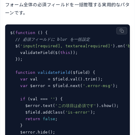
フォーム全体の必須フィールドを一括管理する実用的なパタ
ーンです。
$(
function
 (
) 
{

// 必須フィールドに blur を一括設定
  $(
'input[required], textarea[required]'
).on(
'bl
    validateField($(
this
));

  });

function
validateField
(
$field
) 
{

var
 val    = $field.val().trim();

var
 $error = $field.next(
'.error-msg'
);

if
 (val === 
''
) {

      $error.text(
'この項目は必須です'
).show();

      $field.addClass(
'is-error'
);

return
false
;

    }

    $error.hide();
