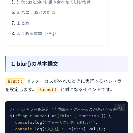
5. focusとblurを組み合わせてUIを改善
6. バニラJSとの対応
まとめ
よくある質問（FAQ）
1. blur()の基本構文
はフォーカスが外れたときに実行するハンドラー
blur()
を設定します。
と対になるイベントです。
focus()
// ハンドラーを設定（入力欄からフォーカスが外れたら実行）
$(
'#input-name'
).on(
'blur'
, 
function
 (
) 
{

console
.log(
'フォーカスが外れました'
);

console
.log(
'入力値:'
, $(
this
).val());
