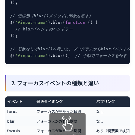
});

// 短縮形（blur()メソッドに関数を渡す）
$(
'#input-name'
).blur(
function
 (
) 
{

// blurイベントのハンドラー
});

// 引数なしでblur()を呼ぶと、プログラムからblurイベントを
$(
'#input-name'
).blur();  
// 手動でフォーカスを外す
2. フォーカスイベントの種類と違い
イベント
発火タイミング
バブリング
focus
フォーカスが当たった瞬間
なし
blur
フォーカスが外れた瞬間
なし
focusin
フォーカスが当たった瞬間
あり（親要素で検知可