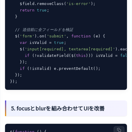
    $field.removeClass(
'is-error'
);

return
true
;

  }

// 送信前に全フィールドを検証
  $(
'form'
).on(
'submit'
, 
function
 (
e
) 
{

var
 isValid = 
true
;

    $(
'input[required], textarea[required]'
).each
if
 (!validateField($(
this
))) isValid = 
fals
    });

if
 (!isValid) e.preventDefault();

  });

});
5. focusとblurを組み合わせてUIを改善
$(
function
 (
) 
{
