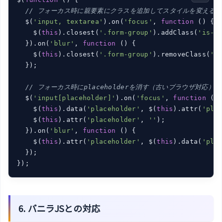
// フォーカス時に親要素にクラスを追加してスタイルを変える
  $(
'input, textarea'
).on(
'focus'
, 
function
 (
) 
{

    $(
this
).closest(
'.form-group'
).addClass(
'is-f
  }).on(
'blur'
, 
function
 (
) 
{

    $(
this
).closest(
'.form-group'
).removeClass(
'i
  });

// フォーカス時にplaceholderを消す（古いブラウザ対応）
  $(
'input[placeholder]'
).on(
'focus'
, 
function
 (
)
    $(
this
).data(
'placeholder'
, $(
this
).attr(
'pla
    $(
this
).attr(
'placeholder'
, 
''
);

  }).on(
'blur'
, 
function
 (
) 
{

    $(
this
).attr(
'placeholder'
, $(
this
).data(
'pla
  });

});
6. バニラJSとの対応