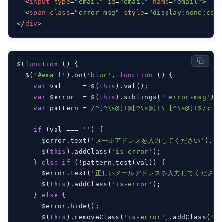
<
input
type
=
"email"
id
=
"email"
name
=
"email"
>
<
span
class
=
"error-msg"
style
=
"display:none;col
</
div
>
$(
function
 (
) 
{

  $(
'#email'
).on(
'blur'
, 
function
 (
) 
{

var
 val     = $(
this
).val();

var
 $error  = $(
this
).siblings(
'.error-msg'
);

var
 pattern = 
/^[^\s@]+@[^\s@]+\.[^\s@]+$/
;

if
 (val === 
''
) {

      $error.text(
'メールアドレスを入力してください'
).sh
      $(
this
).addClass(
'is-error'
);

    } 
else
if
 (!pattern.test(val)) {

      $error.text(
'正しいメールアドレスを入力してください
      $(
this
).addClass(
'is-error'
);

    } 
else
 {

      $error.hide();

      $(
this
).removeClass(
'is-error'
).addClass(
'i