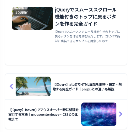
jQueryでスムーススクロール
JQUERY
機能付きのトップに戻るボタ
ンを作る完全ガイド
jQueryでスムーススクロール機能付きのトップに
戻るボタンを作る方法を紹介します。 コピペで簡
単に実装できるサンプルを用意したので
【jQuery】attr()でHTML属性を取得・設定・削
除する完全ガイド｜prop()との違いも解説
【jQuery】hover()でマウスオーバー時に処理を
実行する方法｜mouseenter/leave・CSSとの比
較まで