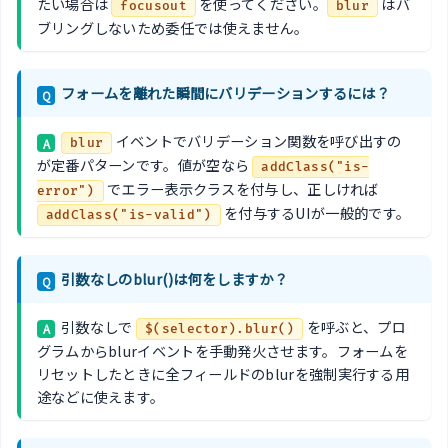
たい場合は
を使ってください。
はバ
focusout
blur
ブリングしないため委任では使えません。
フォームを離れた瞬間にバリデーションするには？
Q
イベントでバリデーション関数を呼び出すの
A
blur
が定番パターンです。値が空なら
addClass("is-
でエラー表示クラスを付与し、正しければ
error")
を付与するUIが一般的です。
addClass("is-valid")
引数なしのblur()は何をしますか？
Q
引数なしで
を呼ぶと、プロ
A
$(selector).blur()
グラムからblurイベントを手動発火させます。フォームを
リセットしたときに全フィールドのblurを強制実行する用
途などに使えます。