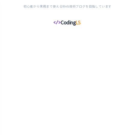
初心者から実務まで使えるWeb技術ブログを目指しています
Coding
LS
</>
コ
ー
デ
ィ
ン
グ
ラ
イ
フ
ス
タ
イ
ル