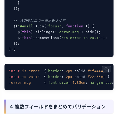
    }

  });

// 入力中はエラー表示をクリア
  $(
'#email'
).on(
'focus'
, 
function
 (
) 
{

    $(
this
).siblings(
'.error-msg'
).hide();

    $(
this
).removeClass(
'is-error is-valid'
);

  });

});
input
.is-error
  { 
border
: 
2px
 solid 
#ef4444
input
.is-valid
  { 
border
: 
2px
 solid 
#22c55e
.error-msg
      { 
font-size
: 
0.85em
; 
margin-top
: 
4. 複数フィールドをまとめてバリデーション