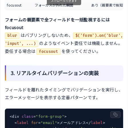
スクロールできます
focusout
フォーカスが外れた瞬間
あり（親要素で検知可
フォームの親要素で全フィールドを一括監視するには
focusout
はバブリングしないため、
blur
$('form').on('blur',
のようなイベント委任では機能しません。
'input', ...)
委任する場合は
を使ってください。
focusout
3. リアルタイムバリデーションの実装
フィールドを離れたタイミングでバリデーションを実行し、
エラーメッセージを表示する定番パターンです。
<div 
class
=
"form-group"
>

<
label
for
=
"email"
>
メールアドレス
</
label
>