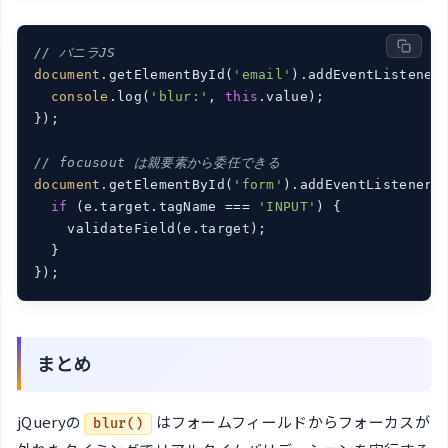
// バニラJS
document
.getElementById(
'email'
).addEventListener
console
.log(
'blur:'
, 
this
.value);

});

// focusout は親要素から委任できる
document
.getElementById(
'form'
).addEventListener(
if
 (e.target.tagName === 
'INPUT'
) {

    validateField(e.target);

  }

});
まとめ
jQueryの
はフォームフィールドからフォーカスが
blur()