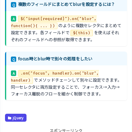
複数のフィールドにまとめてblurを設定するには？
Q
A
$("input[required]").on("blur",
のように複数セレクタにまとめて
function(){ ... })
設定できます。各フィールドで
を使えばそれ
$(this)
ぞれのフィールドへの参照が取得できます。
focus時とblur時で別々の処理をしたい
Q
A
.on("focus", handler).on("blur",
でメソッドチェーンして別々に設定できます。
handler)
同一セレクタに両方設定することで、フォーカス→入力→
フォーカス離脱のフローを細かく制御できます。
jQuery
スポンサーリンク