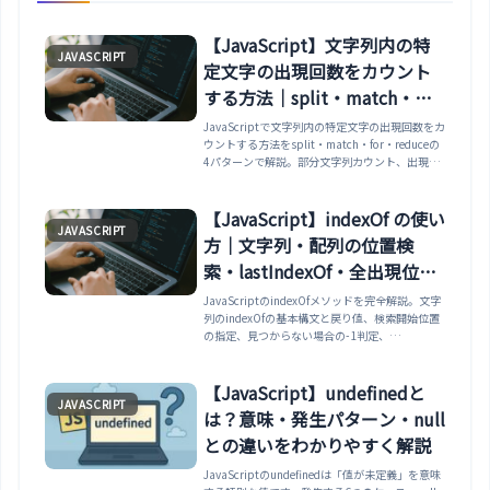
【JavaScript】文字列内の特
JAVASCRIPT
定文字の出現回数をカウント
する方法｜split・match・
reduce完全ガイド
JavaScriptで文字列内の特定文字の出現回数をカ
ウントする方法をsplit・match・for・reduceの
4パターンで解説。部分文字列カウント、出現頻
度マップ、パフォーマンス比較、実務パターンま
で網羅。
【JavaScript】indexOf の使い
JAVASCRIPT
方｜文字列・配列の位置検
索・lastIndexOf・全出現位置
の取得・includes との違いま
JavaScriptのindexOfメソッドを完全解説。文字
列のindexOfの基本構文と戻り値、検索開始位置
で解説
の指定、見つからない場合の-1判定、
lastIndexOfで末尾から検索、配列のindexOfの基
本と注意点（オブジェクト比較）、大文字小文字
を無視した検索、全出現位置を配列で取得する方
【JavaScript】undefinedと
JAVASCRIPT
法、includesとの使い分け、sliceやsubstringと
は？意味・発生パターン・null
の組み合わせパターンまで網羅。
との違いをわかりやすく解説
JavaScriptのundefinedは「値が未定義」を意味