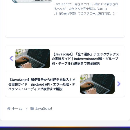
transition・throttle・モバイ
JavaScriptで上向きスクロール時にだけ表示され
るヘッダーの作り方を完全解説。Vanilla
ル対応まで解説
JS（jQuery不要）でのスクロール方向判定、CSS
transitionによるスムーズなアニメーション、
requestAnimationFrame/throttleによるパフォ
ーマンス最適化、モバイルの慣性スクロール対
策、スクロール量に応じた表示制御、コピペで使
える完成コードまで網羅。
【JavaScript】「全て選択」チェックボックス
の実装ガイド｜indeterminate状態・グループ
別・テーブル行選択まで完全解説
【JavaScript】郵便番号から住所を自動入力す
る実装ガイド｜zipcloud API・エラー処理・デ
バウンス・ローディング表示まで解説
ホーム
JavaScript