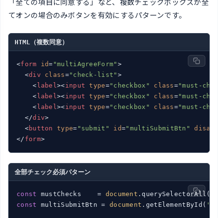
「全ての項目に同意する」など、複数チェックボックスが全
てオンの場合のみボタンを有効にするパターンです。
HTML（複数同意）
<
form
id
=
"multiAgreeForm"
>
<
div
class
=
"check-list"
>
<
label
>
<
input
type
=
"checkbox"
class
=
"must-che
<
label
>
<
input
type
=
"checkbox"
class
=
"must-che
<
label
>
<
input
type
=
"checkbox"
class
=
"must-che
</
div
>
<
button
type
=
"submit"
id
=
"multiSubmitBtn"
disab
</
form
>
全部チェック必須パターン
const
 mustChecks    = 
document
.querySelectorAll(
'
const
 multiSubmitBtn = 
document
.getElementById(
'm