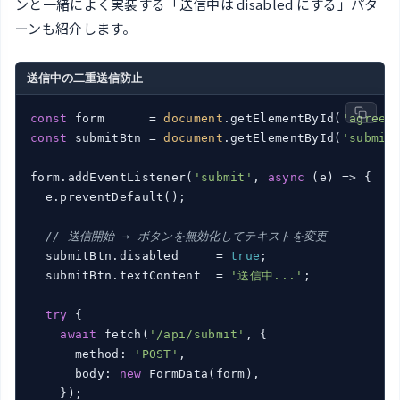
ンと一緒によく実装する「送信中は disabled にする」パタ
ーンも紹介します。
送信中の二重送信防止
const
 form      = 
document
.getElementById(
'agreeF
const
 submitBtn = 
document
.getElementById(
'submit
form.addEventListener(
'submit'
, 
async
 (e) => {

  e.preventDefault();

// 送信開始 → ボタンを無効化してテキストを変更
  submitBtn.disabled     = 
true
;

  submitBtn.textContent  = 
'送信中...'
;

try
 {

await
 fetch(
'/api/submit'
, {

      method: 
'POST'
,

      body: 
new
 FormData(form),

    });
