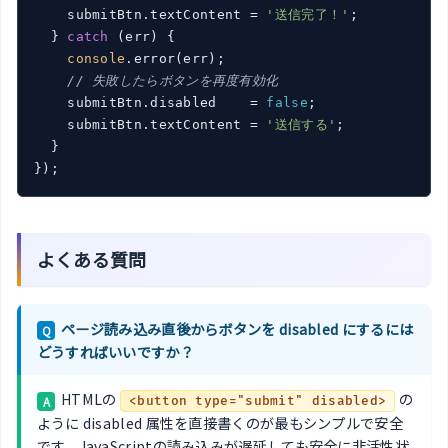
    submitBtn.textContent = 
'送信完了！'
;

  } 
catch
 (err) {

console
.error(err);

// 失敗したらボタンを再度有効化
    submitBtn.disabled    = 
false
;

    submitBtn.textContent = 
'送信する'
;

  }

});
よくある質問
ページ読み込み直後からボタンを disabled にするには
Q
どうすればいいですか？
HTMLの
の
A
<button type="submit" disabled>
ように disabled 属性を直接書くのが最もシンプルで安全
です。JavaScriptの読み込みが遅延しても安全に非活性状