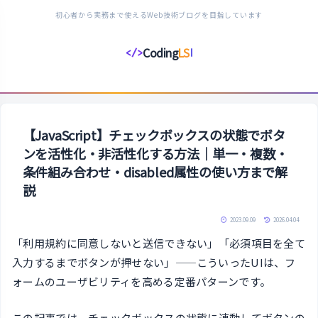
初心者から実務まで使えるWeb技術ブログを目指しています
Coding
LS
</>
コ
ー
デ
ィ
ン
【JavaScript】チェックボックスの状態でボタ
グ
ンを活性化・非活性化する方法｜単一・複数・
ラ
条件組み合わせ・disabled属性の使い方まで解
イ
説
フ
ス
2023.09.09
2026.04.04
タ
「利用規約に同意しないと送信できない」「必須項目を全て
イ
入力するまでボタンが押せない」——こういったUIは、フ
ル
ォームのユーザビリティを高める定番パターンです。
この記事では、チェックボックスの状態に連動してボタンの