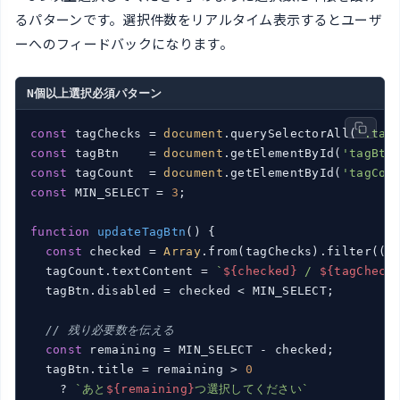
るパターンです。選択件数をリアルタイム表示するとユーザ
ーへのフィードバックになります。
N個以上選択必須パターン
const
 tagChecks = 
document
.querySelectorAll(
'.tag
const
 tagBtn    = 
document
.getElementById(
'tagBtn
const
 tagCount  = 
document
.getElementById(
'tagCou
const
 MIN_SELECT = 
3
;

function
updateTagBtn
(
) 
{

const
 checked = 
Array
.from(tagChecks).filter(
(
c
  tagCount.textContent = 
`
${checked}
 / 
${tagCheck
  tagBtn.disabled = checked < MIN_SELECT;

// 残り必要数を伝える
const
 remaining = MIN_SELECT - checked;

  tagBtn.title = remaining > 
0
    ? 
`あと
${remaining}
つ選択してください`