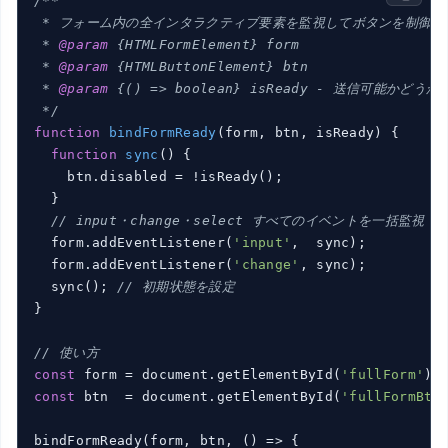
/**

 * フォーム内の全インタラクティブ要素を監視してボタンを制御する
 * 
@param
 {HTMLFormElement} form

 * 
@param
 {HTMLButtonElement} btn

 * 
@param
 {() => boolean} isReady - 送信可能かどうか
 */
function
bindFormReady
(form, btn, isReady)
{

function
sync
()
{

    btn.disabled = !isReady();

  }

// input・change・select すべてのイベントを一括監視
  form.addEventListener(
'input'
,  sync);

  form.addEventListener(
'change'
, sync);

  sync(); 
// 初期状態を設定
}

// 使い方
const
 form = document.getElementById(
'fullForm'
const
 btn  = document.getElementById(
'fullFormBtn
bindFormReady(form, btn, () => {
