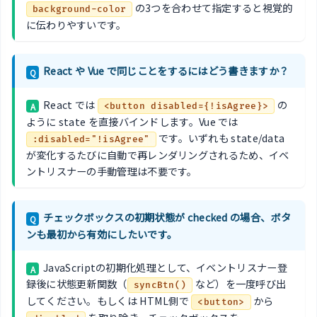
の3つを合わせて指定すると視覚的
background-color
に伝わりやすいです。
React や Vue で同じことをするにはどう書きますか？
Q
React では
の
A
<button disabled={!isAgree}>
ように state を直接バインドします。Vue では
です。いずれも state/data
:disabled="!isAgree"
が変化するたびに自動で再レンダリングされるため、イベ
ントリスナーの手動管理は不要です。
チェックボックスの初期状態が checked の場合、ボタ
Q
ンも最初から有効にしたいです。
JavaScriptの初期化処理として、イベントリスナー登
A
録後に状態更新関数（
など）を一度呼び出
syncBtn()
してください。もしくは HTML側で
から
<button>