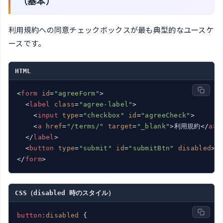
（基本）
利用規約への同意チェックボックスが最も典型的なユースケ
ースです。
HTML
<
form
id
=
"agreeForm"
>
<
label
class
=
"agree-label"
>
<
input
type
=
"checkbox"
id
=
"agreeCheck"
>
<
a
href
=
"/terms/"
target
=
"_blank"
>
利用規約
</
a
>
に
</
label
>
<
button
type
=
"submit"
id
=
"submitBtn"
disabled
>
送
</
form
>
CSS（disabled 時のスタイル）
button
:disabled
 {
