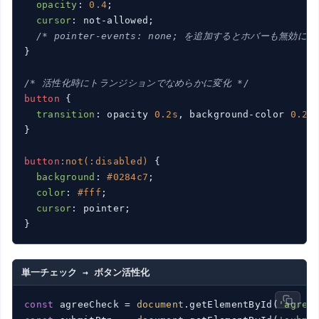
opacity
: 
0.4
;

cursor
: not-allowed;

/* pointer-events: none; を追加するとホバーも無効にな
}

/* 活性化時にトランジションでなめらかに変化 */
button
 {

transition
: opacity 
0.2s
, background-color 
0.2s
;
}

button
:not(
:disabled)
 {

background
: 
#0284c7
;

color
: 
#fff
;

cursor
: pointer;

}
単一チェック → ボタン活性化
const
 agreeCheck = 
document
.getElementById(
'agree