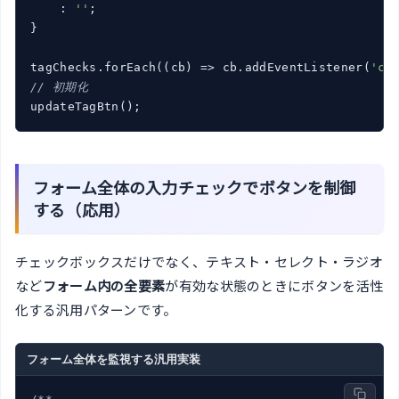
    : 
''
;

}

tagChecks.forEach(
(
cb
) =>
 cb.addEventListener(
'ch
// 初期化
updateTagBtn();
フォーム全体の入力チェックでボタンを制御
する（応用）
チェックボックスだけでなく、テキスト・セレクト・ラジオ
など
フォーム内の全要素
が有効な状態のときにボタンを活性
化する汎用パターンです。
フォーム全体を監視する汎用実装