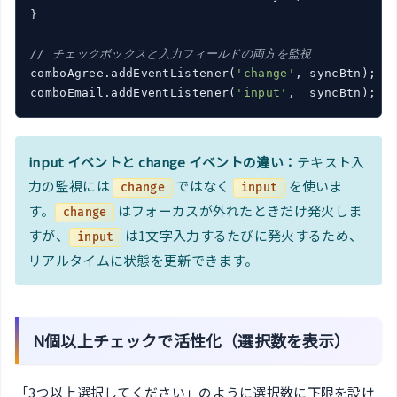
}

// チェックボックスと入力フィールドの両方を監視
comboAgree.addEventListener(
'change'
, syncBtn);

comboEmail.addEventListener(
'input'
,  syncBtn);
input イベントと change イベントの違い：
テキスト入
力の監視には
ではなく
を使いま
change
input
す。
はフォーカスが外れたときだけ発火しま
change
すが、
は1文字入力するたびに発火するため、
input
リアルタイムに状態を更新できます。
N個以上チェックで活性化（選択数を表示）
「3つ以上選択してください」のように選択数に下限を設け