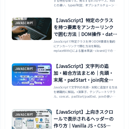
する特別な値です。発生する6つのケース、null
との違い、typeof判定、オプショナルチェーン
(?.)やNull合体演算子(??)による回避方法をコー
ド例付きで解説。
【JavaScript】特定のクラス
JAVASCRIPT
を持つ要素をアンカーリンク
で囲む方法｜DOM操作・data
属性連携・XSS対策・重複防止
JavaScriptで特定クラスを持つDOM要素を動的
にアンカーリンクで囲む方法を解説。
まで解説
replaceWith()による基本実装・closest()での重
複防止・data属性でのhref動的取得・javascript:
プロトコルXSS対策・MutationObserver対応ま
で実践コードで網羅します。
【JavaScript】文字列の追
JAVASCRIPT
加・結合方法まとめ｜先頭・
末尾・padStart・join完全解
説
JavaScriptで文字列の先頭・末尾に追加する方法
を網羅的に解説。+演算子、テンプレートリテラ
ル、concat、padStart/padEnd、joinの使い分
け、実務パターンまで紹介。
【JavaScript】上向きスクロ
JAVASCRIPT
ールで表示されるヘッダーの
作り方｜Vanilla JS・CSS