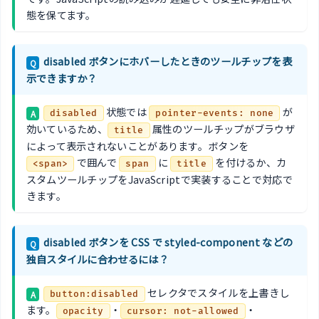
態を保てます。
disabled ボタンにホバーしたときのツールチップを表
Q
示できますか？
状態では
が
A
disabled
pointer-events: none
効いているため、
属性のツールチップがブラウザ
title
によって表示されないことがあります。ボタンを
で囲んで
に
を付けるか、カ
<span>
span
title
スタムツールチップをJavaScriptで実装することで対応で
きます。
disabled ボタンを CSS で styled-component などの
Q
独自スタイルに合わせるには？
セレクタでスタイルを上書きし
A
button:disabled
ます。
・
・
opacity
cursor: not-allowed