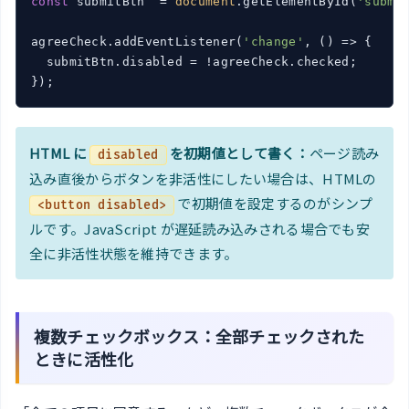
const
 submitBtn  = 
document
.getElementById(
'submi
agreeCheck.addEventListener(
'change'
, 
()
 =>
 {

  submitBtn.disabled = !agreeCheck.checked;

});
HTML に
を初期値として書く：
ページ読み
disabled
込み直後からボタンを非活性にしたい場合は、HTMLの
で初期値を設定するのがシンプ
<button disabled>
ルです。JavaScript が遅延読み込みされる場合でも安
全に非活性状態を維持できます。
複数チェックボックス：全部チェックされた
ときに活性化