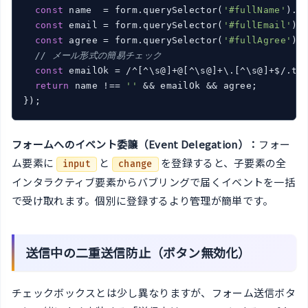
const
 name  = form.querySelector(
'#fullName'
).va
const
 email = form.querySelector(
'#fullEmail'
).v
const
 agree = form.querySelector(
'#fullAgree'
).c
// メール形式の簡易チェック
const
 emailOk = /^[^\s@]+@[^\s@]+\.[^\s@]+$/.tes
return
 name !== 
''
 && emailOk && agree;

});
フォームへのイベント委譲（Event Delegation）：
フォー
ム要素に
と
を登録すると、子要素の全
input
change
インタラクティブ要素からバブリングで届くイベントを一括
で受け取れます。個別に登録するより管理が簡単です。
送信中の二重送信防止（ボタン無効化）
チェックボックスとは少し異なりますが、フォーム送信ボタ