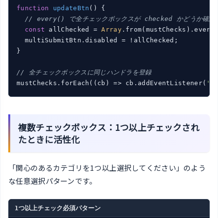
function
updateBtn
(
) 
{

// every() で全チェックボックスが checked かどうか確認
const
 allChecked = 
Array
.from(mustChecks).every
  multiSubmitBtn.disabled = !allChecked;

}

// 全チェックボックスに同じハンドラを登録
mustChecks.forEach(
(
cb
) =>
 cb.addEventListener(
'c
複数チェックボックス：1つ以上チェックされ
たときに活性化
「関心のあるカテゴリを1つ以上選択してください」のよう
な任意選択パターンです。
1つ以上チェック必須パターン