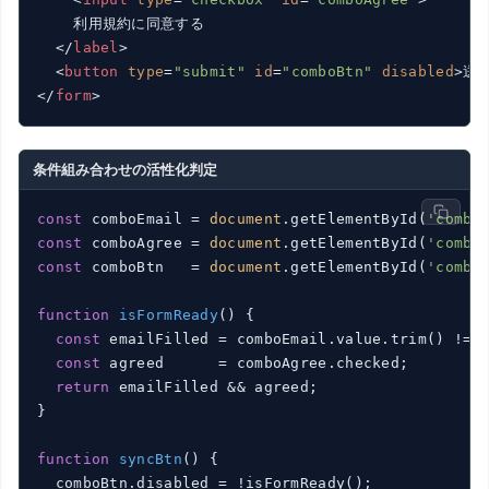
    利用規約に同意する

</
label
>
<
button
type
=
"submit"
id
=
"comboBtn"
disabled
>
送
</
form
>
条件組み合わせの活性化判定
const
 comboEmail = 
document
.getElementById(
'combo
const
 comboAgree = 
document
.getElementById(
'combo
const
 comboBtn   = 
document
.getElementById(
'combo
function
isFormReady
(
) 
{

const
 emailFilled = comboEmail.value.trim() !==
const
 agreed      = comboAgree.checked;

return
 emailFilled && agreed;

}

function
syncBtn
(
) 
{

  comboBtn.disabled = !isFormReady();
