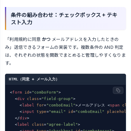
条件の組み合わせ：チェックボックス + テキ
スト入力
「利用規約に同意
かつ
メールアドレスを入力したときの
み」送信できるフォームの実装です。複数条件の AND 判定
は、それぞれの状態を関数でまとめると管理しやすくなりま
す。
HTML（同意 + メール入力）
<
form
id
=
"comboForm"
>
<
div
class
=
"field-group"
>
<
label
for
=
"comboEmail"
>
メールアドレス 
<
span
cla
<
input
type
=
"email"
id
=
"comboEmail"
placehold
</
div
>
<
label
class
=
"agree-label"
>
<
input
type
=
"checkbox"
id
=
"comboAgree"
>