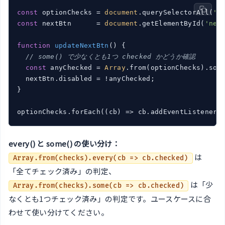
const
 optionChecks = 
document
.querySelectorAll(
'.
const
 nextBtn      = 
document
.getElementById(
'nex
function
updateNextBtn
(
) 
{

// some() で少なくとも1つ checked かどうか確認
const
 anyChecked = 
Array
.from(optionChecks).som
  nextBtn.disabled = !anyChecked;

}

optionChecks.forEach(
(
cb
) =>
 cb.addEventListener(
every() と some() の使い分け：
は
Array.from(checks).every(cb => cb.checked)
「全てチェック済み」の判定、
は「少
Array.from(checks).some(cb => cb.checked)
なくとも1つチェック済み」の判定です。ユースケースに合
わせて使い分けてください。