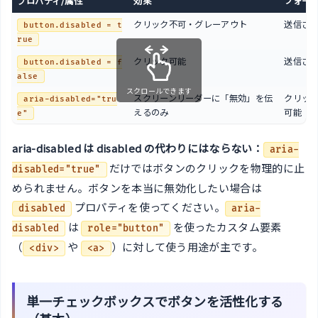
プロパティ/属性
効果
フォー
クリック不可・グレーアウト
送信さ
button.disabled = t
rue
クリック可能
送信さ
button.disabled = f
alse
スクロールできます
スクリーンリーダーに「無効」を伝
クリッ
aria-disabled="tru
えるのみ
可能
e"
aria-disabled は disabled の代わりにはならない：
aria-
だけではボタンのクリックを物理的に止
disabled="true"
められません。ボタンを本当に無効化したい場合は
プロパティを使ってください。
disabled
aria-
は
を使ったカスタム要素
disabled
role="button"
（
や
）に対して使う用途が主です。
<div>
<a>
単一チェックボックスでボタンを活性化する