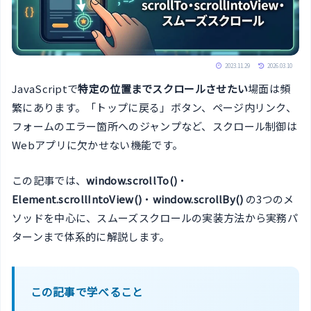
2023.11.29
2026.03.10
JavaScriptで
特定の位置までスクロールさせたい
場面は頻
繁にあります。「トップに戻る」ボタン、ページ内リンク、
フォームのエラー箇所へのジャンプなど、スクロール制御は
Webアプリに欠かせない機能です。
この記事では、
window.scrollTo()
・
Element.scrollIntoView()
・
window.scrollBy()
の3つのメ
ソッドを中心に、スムーズスクロールの実装方法から実務パ
ターンまで体系的に解説します。
この記事で学べること