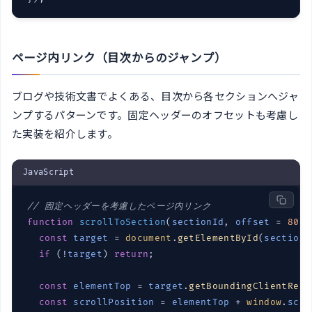
ページ内リンク（目次からのジャンプ）
ブログや技術文書でよくある、目次から各セクションへジャ
ンプするパターンです。固定ヘッダーのオフセットも考慮し
た実装を紹介します。
JavaScript
// 固定ヘッダーを考慮したページ内リンク
function
scrollToSection
(
sectionId
, 
offset
 = 
80
) 
const
target
 = 
document
.
getElementById
(
sectionI
if
 (!
target
) 
return
;

const
elementTop
 = 
target
.
getBoundingClientRect
const
scrollPosition
 = 
elementTop
 + 
window
.
scro