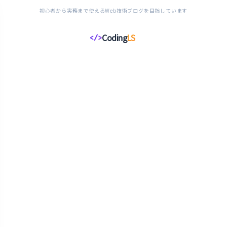
初心者から実務まで使えるWeb技術ブログを目指しています
Coding
LS
</>
コ
ー
デ
ィ
ン
グ
ラ
イ
フ
ス
タ
イ
ル