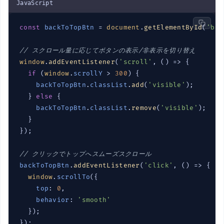
JavaScript
const
backToTopBtn
 = 
document
.
getElementById
(
'bac
// スクロール量に応じてボタンの表示/非表示を切り替え
window
.
addEventListener
(
'scroll'
, 
()
 =>
 {

if
 (
window
.
scrollY
 > 
300
) {

backToTopBtn
.
classList
.
add
(
'visible'
);

  } 
else
 {

backToTopBtn
.
classList
.
remove
(
'visible'
);

  }

});

// クリックでトップへスムーズスクロール
backToTopBtn
.
addEventListener
(
'click'
, 
()
 =>
 {

window
.
scrollTo
({

top
: 
0
,

behavior
: 
'smooth'
  });

});