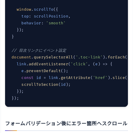
window
.
scrollTo
({

top
: 
scrollPosition
,

behavior
: 
'smooth'
  });

}

// 目次リンクにイベント設定
document
.
querySelectorAll
(
'.toc-link'
).
forEach
(
li
link
.
addEventListener
(
'click'
, 
(
e
) =>
 {

e
.
preventDefault
();

const
id
 = 
link
.
getAttribute
(
'href'
).
slice
(
1
)
scrollToSection
(
id
);

  });

});
フォームバリデーション後にエラー箇所へスクロール