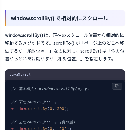
window.scrollBy() で相対的にスクロール
window.scrollBy()
は、現在のスクロール位置から
相対的に
移動するメソッドです。scrollTo() が「ページ上のどこへ移
動するか（絶対位置）」なのに対し、scrollBy() は「今の位
置からどれだけ動かすか（相対位置）」を指定します。
JavaScript
// 基本構文: window.scrollBy(x, y)
// 下に300pxスクロール
window
.
scrollBy
(
0
, 
300
);

// 上に200pxスクロール（負の値）
window
.
scrollBy
(
0
, 
-
200
);
