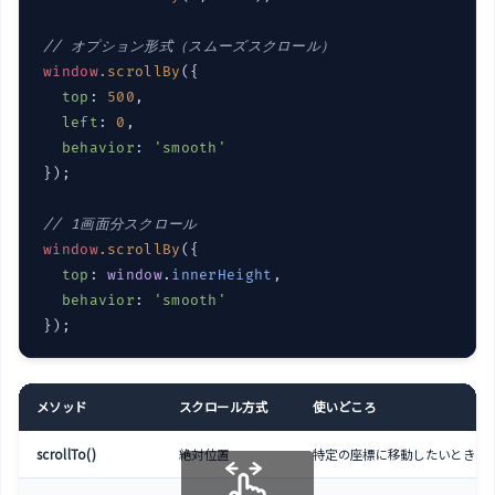
// オプション形式（スムーズスクロール）
window
.
scrollBy
({

top
: 
500
,

left
: 
0
,

behavior
: 
'smooth'
});

// 1画面分スクロール
window
.
scrollBy
({

top
: 
window
.
innerHeight
,

behavior
: 
'smooth'
});
メソッド
スクロール方式
使いどころ
scrollTo()
絶対位置
特定の座標に移動したいとき