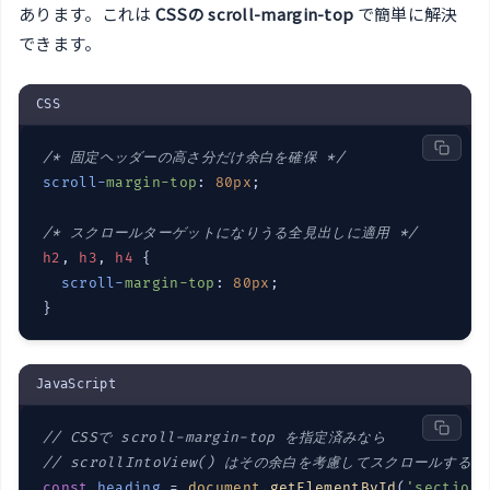
あります。これは
CSSの scroll-margin-top
で簡単に解決
できます。
CSS
/* 固定ヘッダーの高さ分だけ余白を確保 */
scroll-
margin-top
: 
80px
;

/* スクロールターゲットになりうる全見出しに適用 */
h2
, 
h3
, 
h4
 {

scroll-
margin-top
: 
80px
;

}
JavaScript
// CSSで scroll-margin-top を指定済みなら
// scrollIntoView() はその余白を考慮してスクロールする
const
heading
 = 
document
.
getElementById
(
'section-