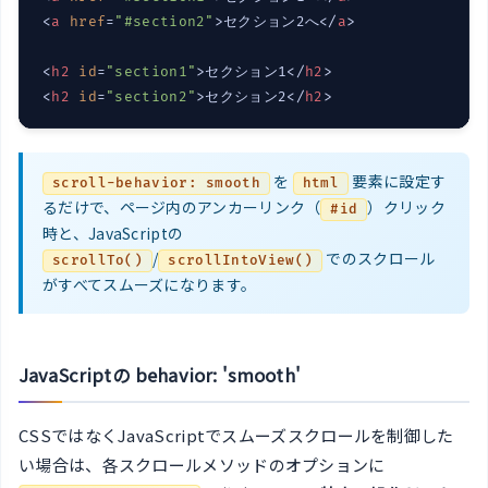
<
a
href
=
"#section2"
>
セクション2へ
</
a
>
<
h2
id
=
"section1"
>
セクション1
</
h2
>
<
h2
id
=
"section2"
>
セクション2
</
h2
>
を
要素に設定す
scroll-behavior: smooth
html
るだけで、ページ内のアンカーリンク（
）クリック
#id
時と、JavaScriptの
/
でのスクロール
scrollTo()
scrollIntoView()
がすべてスムーズになります。
JavaScriptの behavior: 'smooth'
CSSではなくJavaScriptでスムーズスクロールを制御した
い場合は、各スクロールメソッドのオプションに