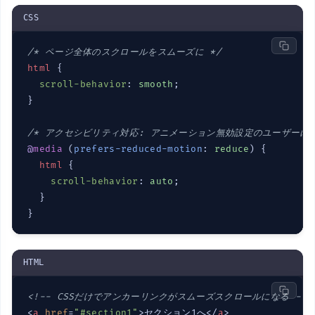
CSS
/* ページ全体のスクロールをスムーズに */
html
 {

scroll-behavior
: 
smooth
;

}

/* アクセシビリティ対応: アニメーション無効設定のユーザーには
@
media
 (
prefers-reduced-motion
: 
reduce
) {

html
 {

scroll-behavior
: 
auto
;

  }

}
HTML
<!-- CSSだけでアンカーリンクがスムーズスクロールになる -->
<
a
href
=
"#section1"
>
セクション1へ
</
a
>