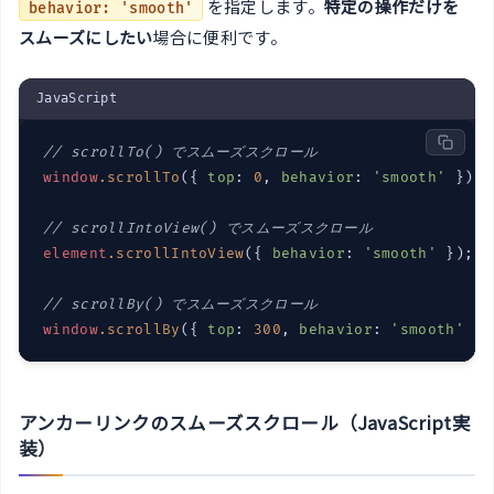
を指定します。
特定の操作だけを
behavior: 'smooth'
スムーズにしたい
場合に便利です。
JavaScript
// scrollTo() でスムーズスクロール
window
.
scrollTo
({ 
top
: 
0
, 
behavior
: 
'smooth'
 });

// scrollIntoView() でスムーズスクロール
element
.
scrollIntoView
({ 
behavior
: 
'smooth'
 });

// scrollBy() でスムーズスクロール
window
.
scrollBy
({ 
top
: 
300
, 
behavior
: 
'smooth'
 })
アンカーリンクのスムーズスクロール（JavaScript実
装）