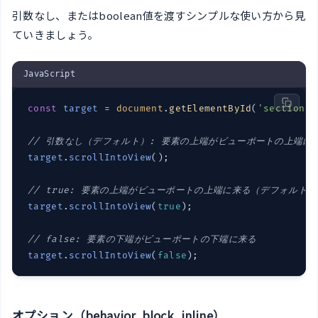
引数なし、またはboolean値を渡すシンプルな使い方から見
ていきましょう。
JavaScript
const
target
 = 
document
.
getElementById
(
'section-2
// 引数なし（デフォルト）: 要素の上端がビューポートの上端に
target
.
scrollIntoView
();

// true: 要素の上端がビューポートの上端に来る（デフォルト
target
.
scrollIntoView
(
true
);

// false: 要素の下端がビューポートの下端に来る
target
.
scrollIntoView
(
false
);
オプション（behavior, block, inline）