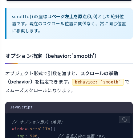
scrollTo() の座標は
ページ左上を原点(0, 0)
とした絶対位
置です。現在のスクロール位置に関係なく、常に同じ位置
に移動します。
オプション指定（behavior: 'smooth'）
オブジェクト形式で引数を渡すと、
スクロールの挙動
（behavior）
を指定できます。
で
behavior: 'smooth'
スムーズスクロールになります。
JavaScript
// オプション形式（推奨）
window
.
scrollTo
({

top
: 
500
,       
// 垂直方向の位置（px）