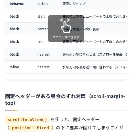
behavior
instant
即座にジャンプ
block
start
要素の上端をビューポートの上端に合わせる
block
center
要素を画面の中央に表示
スクロールできます
block
end
要素の下端をビューポートの下端に合わせる
block
nearest
最も近い端に合わせる（スクロール量最小）
inline
nearest
水平方向も最も近い端に合わせる（デフォル
固定ヘッダーがある場合のずれ対策（scroll-margin-
top）
を使うと、固定ヘッダー
scrollIntoView()
（
）の下に要素が隠れてしまうことが
position: fixed