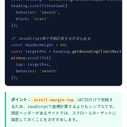
heading
.
scrollIntoView
({

behavior
: 
'smooth'
,

block
: 
'start'
});

// JavaScript側で手動計算する方法もある
const
headerHeight
 = 
80
const
targetPos
 = 
heading
.
getBoundingClientRect
()
window
.
scrollTo
({

top
: 
targetPos
,

behavior
: 
'smooth'
});
ポイント：
はCSSだけで完結す
scroll-margin-top
るため、JavaScriptで座標計算するよりもシンプルです。
固定ヘッダーがあるサイトでは、スクロールターゲットに
設定しておくことをおすすめします。