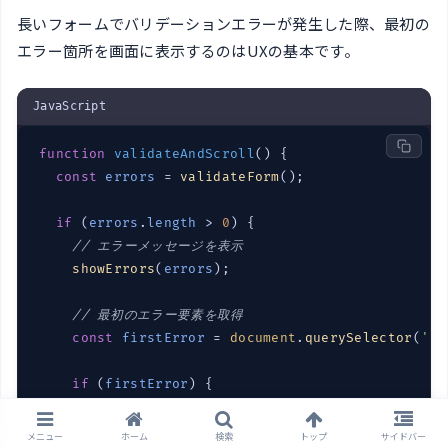
長いフォームでバリデーションエラーが発生した際、最初の
エラー箇所を画面に表示するのはUXの基本です。
JavaScript
function
validateAndScroll
(
) 
{

const
errors
 = 
validateForm
();

if
 (
errors
.
length
 > 
0
) {

// エラーメッセージを表示
showErrors
(
errors
);

// 最初のエラー要素を取得
const
firstError
 = 
document
.
querySelector
(
'.e
if
 (
firstError
) {

// エラー箇所を画面中央に表示
firstError
.
scrollIntoView
({

メニュー
ホーム
検索
トップ
サイドバー