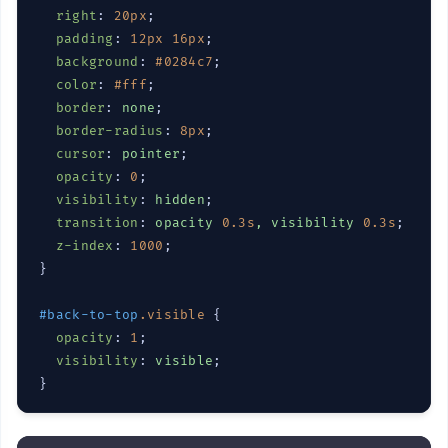
right
: 
20px
;

padding
: 
12px
16px
;

background
: 
#0284c7
;

color
: 
#fff
;

border
: 
none
;

border-radius
: 
8px
;

cursor
: 
pointer
;

opacity
: 
0
;

visibility
: 
hidden
;

transition
: 
opacity 
0.3s
, visibility 
0.3s
;

z-index
: 
1000
;

}

#back-to-top
.visible
 {

opacity
: 
1
;

visibility
: 
visible
;

}