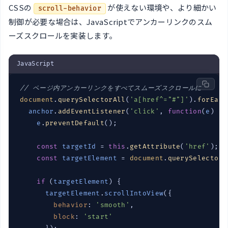
CSSの
が使えない環境や、より細かい
scroll-behavior
制御が必要な場合は、JavaScriptでアンカーリンクのスム
ーズスクロールを実装します。
JavaScript
// ページ内アンカーリンクをすべてスムーズスクロールに
document
.
querySelectorAll
(
'a[href^="#"]'
).
forEach
anchor
.
addEventListener
(
'click'
, 
function
(
e
) 
{

e
.
preventDefault
();

const
targetId
 = 
this
.
getAttribute
(
'href'
);

const
targetElement
 = 
document
.
querySelector
(
if
 (
targetElement
) {

targetElement
.
scrollIntoView
({

behavior
: 
'smooth'
,

block
: 
'start'