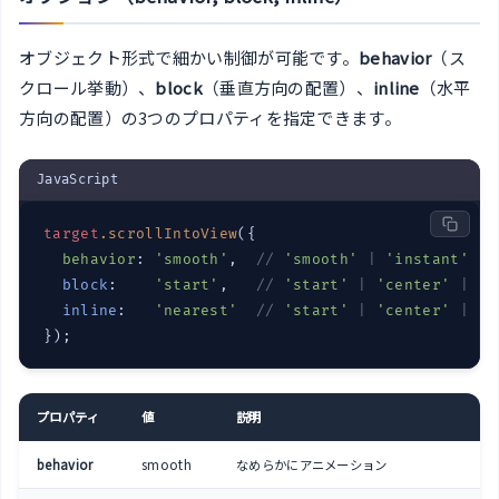
オブジェクト形式で細かい制御が可能です。
behavior
（ス
クロール挙動）、
block
（垂直方向の配置）、
inline
（水平
方向の配置）の3つのプロパティを指定できます。
JavaScript
target
.
scrollIntoView
({

behavior
: 
'smooth'
,  
// 
'smooth'
 | 
'instant'
 | 
block
:    
'start'
,   
// 
'start'
 | 
'center'
 | 
'e
inline
:   
'nearest'
// 
'start'
 | 
'center'
 | 
'e
});
プロパティ
値
説明
behavior
smooth
なめらかにアニメーション