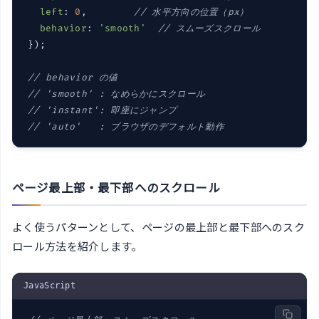
left
: 
0
,        
// 水平方向の位置（px）
behavior
: 
'smooth'
// スムーズスクロール
});

// behavior の値
// 'smooth' : なめらかにスクロール
// 'instant': 即座にジャンプ
// 'auto'   : ブラウザのデフォルト動作
ページ最上部・最下部へのスクロール
よく使うパターンとして、ページの最上部と最下部へのスク
ロール方法を紹介します。
JavaScript