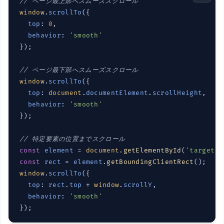
// ページ最上部へスムーズスクロール
window
.
scrollTo
({

top
: 
0
,

behavior
: 
'smooth'
});

// ページ最下部へスムーズスクロール
window
.
scrollTo
({

top
: 
document
.
documentElement
.
scrollHeight
,

behavior
: 
'smooth'
});

// 特定要素の位置までスクロール
const
element
 = 
document
.
getElementById
(
'target'
const
rect
 = 
element
.
getBoundingClientRect
window
.
scrollTo
({

top
: 
rect
.
top
 + 
window
.
scrollY
,

behavior
: 
'smooth'
});