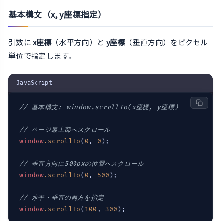
基本構文（x, y座標指定）
引数に
x座標
（水平方向）と
y座標
（垂直方向）をピクセル
単位で指定します。
JavaScript
// 基本構文: window.scrollTo(x座標, y座標)
// ページ最上部へスクロール
window
.
scrollTo
(
0
, 
0
);

// 垂直方向に500pxの位置へスクロール
window
.
scrollTo
(
0
, 
500
);

// 水平・垂直の両方を指定
window
.
scrollTo
(
100
, 
300
);