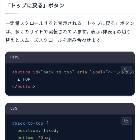
「トップに戻る」ボタン
一定量スクロールすると表示される「トップに戻る」ボタン
は、多くのサイトで実装されています。表示/非表示の切り
替えとスムーズスクロールを組み合わせます。
HTML
<
button
id
=
"back-to-top"
aria-label
=
"ページトップに
</
button
>
CSS
#back-to-top
 {

position
: 
fixed
;

bottom
: 
20px
;
