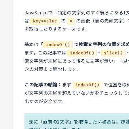
JavaScriptで「特定の文字列のすぐ後ろに
ば
の
の直後（値の先頭文字）
key=value
=
を取得したりするケースです。
基本は
「
で検索文字列の位置を求
indexOf()
ます。この記事では
・
indexOf()
slice()
索文字列が末尾にあって後ろに文字が無い」「見
穴の対策まで解説します。
この記事の結論：
まず
で位置を取
indexOf()
が文字列の末尾を超えていないかをチェックして
出すのが安全です。
逆に「直前の1文字」を取得したい場合は、姉