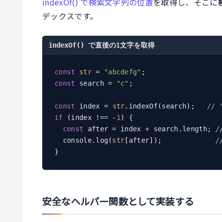
indexOf() で検索文字列の位置
を取得し、そこに
デックスです。
indexOf() で直後の1文字を取得
const
str
 = 
"abcdefg"
const
 search = 
"c"
;

const
 index = 
str
.indexOf(search);   
//
if
 (index !== -
1
) {

const
 after = index + search.length; 
/
  console.log(
str
[after]);             
/
安全なヘルパー関数として実装する