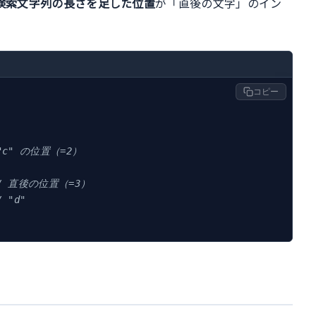
検索文字列の長さを足した位置
が「直後の文字」のイン
コピー
 "c" の位置（=2）
/ 直後の位置（=3）
/ "d"