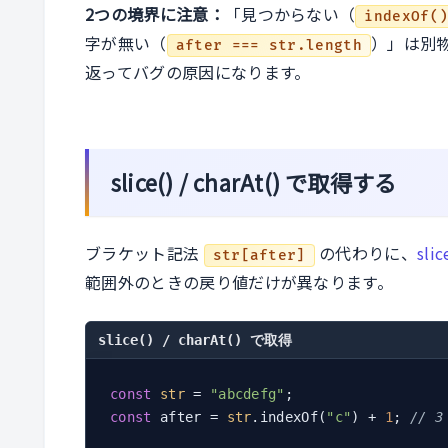
2つの境界に注意：
「見つからない（
indexOf(
字が無い（
）」は別
after === str.length
返ってバグの原因になります。
slice() / charAt() で取得する
ブラケット記法
の代わりに、
slic
str[after]
範囲外のときの戻り値だけが異なります。
slice() / charAt() で取得
const
str
 = 
"abcdefg"
const
 after = 
str
.indexOf(
"c"
) + 
1
; 
// 3