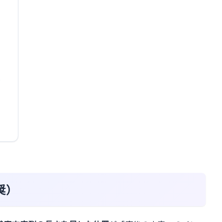
る
推奨）