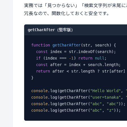
実務では「見つからない」「検索文字列が末尾に
冗長なので、関数化しておくと安全です。
getCharAfter（堅牢版）
function
getCharAfter
(
str, search
) 
{

const
 index = str.indexOf(search);

if
 (index === 
-1
) 
return
null
;        
const
 after = index + search.length;

return
 after < str.length ? str[after]
}

console
.log(getCharAfter(
"Hello World"
, 
console
.log(getCharAfter(
"user=tanaka"
, 
console
.log(getCharAfter(
"abc"
, 
"abc"
));
console
.log(getCharAfter(
"abc"
, 
"z"
));  