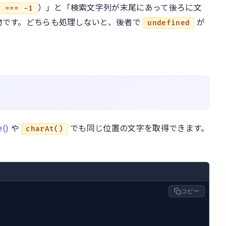
）」と「検索文字列が末尾にあって後ろに文
) === -1
物です。どちらも処理しないと、後者で
が
undefined
e()
や
でも同じ位置の文字を取得できます。
charAt()
コピー