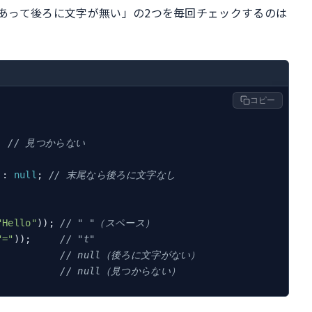
あって後ろに文字が無い」の2つを毎回チェックするのは
コピー
  
// 見つからない
 : 
null
; 
// 末尾なら後ろに文字なし
"Hello"
)); 
// " "（スペース）
"="
));     
// "t"
           
// null（後ろに文字がない）
           
// null（見つからない）