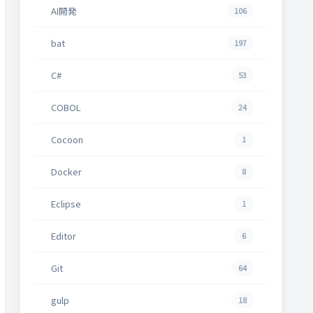
AI開発
106
bat
197
C#
53
COBOL
24
Cocoon
1
Docker
8
Eclipse
1
Editor
6
Git
64
gulp
18