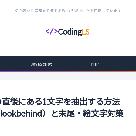
初心者から実務まで使えるWeb技術ブログを目指しています
Coding
LS
</>
コ
ー
デ
ィ
JavaScript
PHP
ン
グ
ラ
イ
字列の直後にある1文字を抽出する方法
フ
現（lookbehind）と末尾・絵文字対策
ス
タ
イ