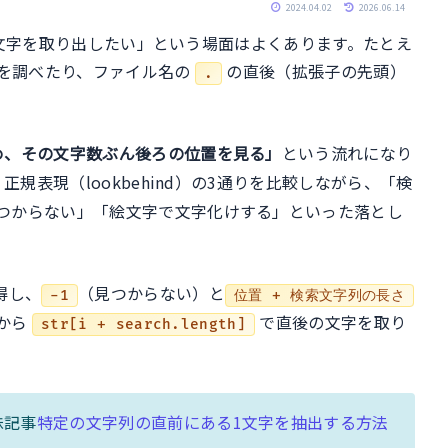
ル
2024.04.02
2026.06.14
ある1文字を取り出したい」という場面はよくあります。たとえ
を調べたり、ファイル名の
の直後（拡張子の先頭）
.
め、その文字数ぶん後ろの位置を見る」
という流れになり
・正規表現（lookbehind）の3通りを比較しながら、「検
つからない」「絵文字で文字化けする」といった落とし
得し、
（見つからない）と
-1
位置 + 検索文字列の長さ
から
で直後の文字を取り
str[i + search.length]
妹記事
特定の文字列の直前にある1文字を抽出する方法