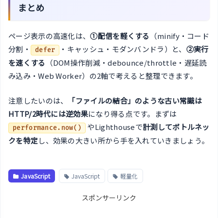
まとめ
ページ表示の高速化は、
①配信を軽くする
（minify・コード
分割・
・キャッシュ・モダンバンドラ）と、
②実行
defer
を速くする
（DOM操作削減・debounce/throttle・遅延読
み込み・Web Worker）の2軸で考えると整理できます。
注意したいのは、
「ファイルの結合」のような古い常識は
HTTP/2時代には逆効果
になり得る点です。まずは
やLighthouseで
計測してボトルネッ
performance.now()
クを特定
し、効果の大きい所から手を入れていきましょう。
JavaScript
JavaScript
軽量化
スポンサーリンク