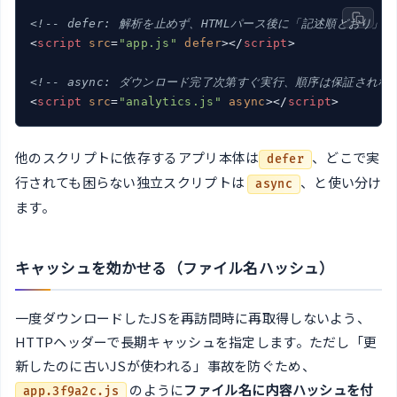
<!-- defer: 解析を止めず、HTMLパース後に「記述順どおり」
<
script
src
=
"app.js"
defer
>
</
script
>
<!-- async: ダウンロード完了次第すぐ実行、順序は保証されな
<
script
src
=
"analytics.js"
async
>
</
script
>
他のスクリプトに依存するアプリ本体は
、どこで実
defer
行されても困らない独立スクリプトは
、と使い分け
async
ます。
キャッシュを効かせる（ファイル名ハッシュ）
一度ダウンロードしたJSを再訪問時に再取得しないよう、
HTTPヘッダーで長期キャッシュを指定します。ただし「更
新したのに古いJSが使われる」事故を防ぐため、
のように
ファイル名に内容ハッシュを付
app.3f9a2c.js