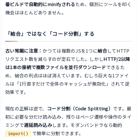
番ビルドで自動的にminifyされる
ため、個別にツールを叩く
機会はほとんどありません。
「結合」ではなく「コード分割」する
古い常識に注意：
かつては複数のJSを1つに
結合
してHTTP
リクエスト数を減らすのが定石でした。しかし
HTTP/2以降
は1本の接続で複数ファイルを並行ダウンロード
できるた
め、結合の利点はほぼ消えています。むしろ巨大な1ファイ
ルは「1行直すだけで全体のキャッシュが無効化」されて逆
効果です。
現在の正解は逆で、
コード分割（Code Splitting）
です。最
初に必要な分だけ読み込み、残りはページ遷移や操作のタイ
ミングで
遅延読み込み
します。モダンバンドラなら動的
で簡単に分割できます。
import()