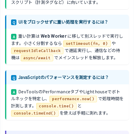
スクリプト（計測タグなど）に向いています。
UIをブロックせずに重い処理を実行するには？
Q
重い計算は
Web Worker
に移して別スレッドで実行し
A
ます。小さく分割するなら
や
setTimeout(fn, 0)
で遅延実行し、通信などの待
requestIdleCallback
機は
でメインスレッドを解放します。
async/await
JavaScriptのパフォーマンスを測定するには？
Q
DevToolsのPerformanceタブやLighthouseでボト
A
ルネックを特定し、
で処理時間を
performance.now()
計測します。
と
console.time()
を使えば手軽に測れます。
console.timeEnd()