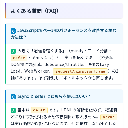
よくある質問（FAQ）
JavaScriptでページのパフォーマンスを改善する主な
Q
方法は？
大きく「配信を軽くする」（minify・コード分割・
A
・キャッシュ）と「実行を速くする」（不要な
defer
DOM操作の削減、debounce/throttle、画像のLazy
Load、Web Worker、
）の2
requestAnimationFrame
軸があります。まず計測してボトルネックから直します。
async と defer はどちらを使えばいい？
Q
基本は
です。HTMLの解析を止めず、記述順
A
defer
どおりに実行されるため依存関係が崩れません。
async
は実行順序が保証されないので、他に依存しない独立した