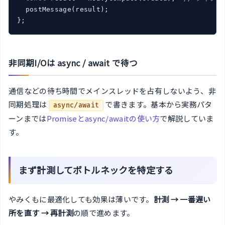
  postMessage(result);

};
非同期I/Oは async / await で待つ
通信などの待ち時間でメインスレッドを占有しないよう、非
同期処理は
で書きます。基本から実務パタ
async/await
ーンまでは
Promiseとasync/awaitの使い方
で解説していま
す。
まず計測してボトルネックを特定する
やみくもに最適化しても効果は薄いです。
計測 → 一番遅い
所を直す → 再計測
の順で進めます。