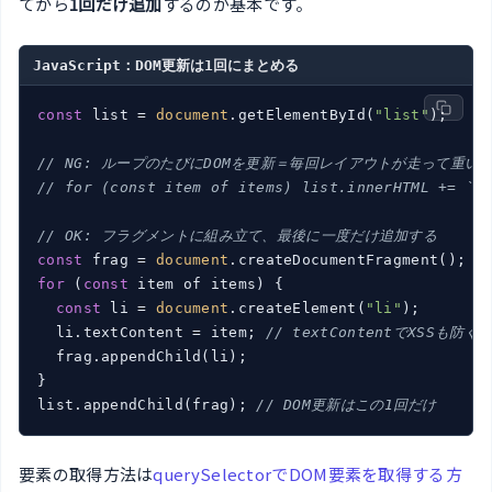
てから
1回だけ追加
するのが基本です。
JavaScript：DOM更新は1回にまとめる
const
 list = 
document
.getElementById(
"list"
);

// NG: ループのたびにDOMを更新＝毎回レイアウトが走って重い
// for (const item of items) list.innerHTML += `<
// OK: フラグメントに組み立て、最後に一度だけ追加する
const
 frag = 
document
for
 (
const
 item of items) {

const
 li = 
document
.createElement(
"li"
);

  li.textContent = item; 
// textContentでXSSも防ぐ
  frag.appendChild(li);

}

list.appendChild(frag); 
// DOM更新はこの1回だけ
要素の取得方法は
querySelectorでDOM要素を取得する方