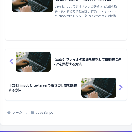
JavaScriptでラジオボタンの選択された値を取
得・表示する方法を解説します。querySelector
の:checkedセレクタ、form.elementsでの簡潔な
取得、changeイベントで選択と同時に取得する
方法、選択の変更・リセットまで、実際に動くデ
モ付きで紹介します。
【gulp】ファイルの変更を監視して自動的にタ
スクを実行する方法
【CSS】input と textarea の高さと行間を調整
する方法
ホーム
JavaScript