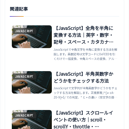
関連記事
【JavaScript】全角を半角に
JAVASCRIPT
変換する方法｜英字・数字・
記号・スペース・カタカナを
正規化する
JavaScriptで全角文字を半角に変換する方法を解
説します。英数記号は文字コードに0xFEE0を引
くだけで一括変換、全角スペースの変換、アルフ
ァベット・数字だけの変換、濁点で1→2文字に
なる全角カタカナの変換、逆（半角→全角）ま
で、実行確認済みのコードでまとめます。
【JavaScript】半角英数字か
JAVASCRIPT
どうかをチェックする方法
JavaScriptで文字列が半角英数字かどうかをチェ
ックする方法を解説します。正規表現 /^[a-zA-
Z0-9]+$/ での判定、* と + の違い（空文字の扱
い）、全角の英数字（０１２・ＡＢＣ）が自動的
に弾かれること、記号やアンダースコアを許可す
る書き方、パスワードの文字種要件まで実例で紹
【JavaScript】スクロールイ
JAVASCRIPT
介します。
ベントの使い方｜scroll・
scrollY・throttle・