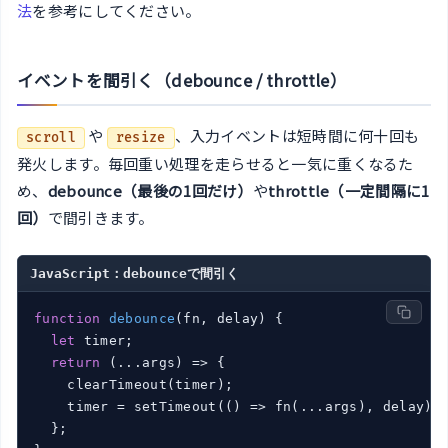
法
を参考にしてください。
イベントを間引く（debounce / throttle）
や
、入力イベントは短時間に何十回も
scroll
resize
発火します。毎回重い処理を走らせると一気に重くなるた
め、
debounce（最後の1回だけ）
や
throttle（一定間隔に1
回）
で間引きます。
JavaScript：debounceで間引く
function
debounce
(
fn, delay
) 
{

let
 timer;

return
(
...args
) =>
 {

    clearTimeout(timer);

    timer = setTimeout(
()
 =>
 fn(...args), delay);

  };
