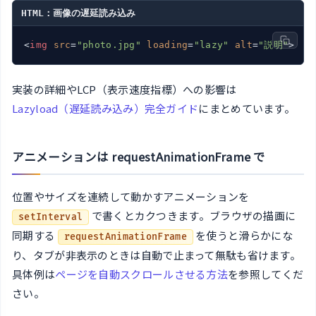
HTML：画像の遅延読み込み
<
img
src
=
"photo.jpg"
loading
=
"lazy"
alt
=
"説明"
>
実装の詳細やLCP（表示速度指標）への影響は
Lazyload（遅延読み込み）完全ガイド
にまとめています。
アニメーションは requestAnimationFrame で
位置やサイズを連続して動かすアニメーションを
で書くとカクつきます。ブラウザの描画に
setInterval
同期する
を使うと滑らかにな
requestAnimationFrame
り、タブが非表示のときは自動で止まって無駄も省けます。
具体例は
ページを自動スクロールさせる方法
を参照してくだ
さい。