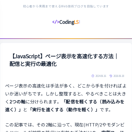
初心者から実務まで使えるWeb技術ブログを目指しています
Coding
LS
</>
コ
ー
デ
ィ
ン
【JavaScript】ページ表示を高速化する方法｜
グ
配信と実行の最適化
ラ
イ
2024.06.16
2026.06.18
フ
ページ表示の高速化は手法が多く、どこから手を付ければよ
ス
いか迷いがちです。しかし整理すると、やるべきことは大き
タ
く
2つの軸
に分けられます。
「配信を軽くする（読み込みを
イ
速く）」
と
「実行を速くする（動作を軽く）」
です。
ル
この記事では、その2軸に沿って、現在(HTTP/2やモダンビ