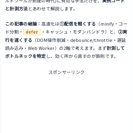
ルドツールが前提の時代)に有効な手法だけを、
実例コード
と計測方法
とあわせて解説します。
この記事の結論：
高速化は
①配信を軽くする
（minify・コー
ド分割・
・キャッシュ・モダンバンドラ）と、
②実
defer
行を速くする
（DOM操作削減・debounce/throttle・遅延
読み込み・Web Worker）の2軸で考えます。まず
計測して
ボトルネックを特定
し、効く所から直すのが鉄則です。
スポンサーリンク