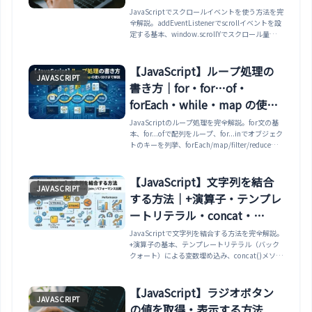
IntersectionObserver・スク
JavaScriptでスクロールイベントを使う方法を完
全解説。addEventListenerでscrollイベントを設
ロール方向検出まで解説
定する基本、window.scrollYでスクロール量を取
得、scrollTopで要素のスクロール量、throttleと
requestAnimationFrameによるパフォーマンス
最適化、IntersectionObserverでスクロールイベ
【JavaScript】ループ処理の
JAVASCRIPT
ント不要の要素検出、スクロール方向（上下）の
書き方｜for・for…of・
検出、スクロール率の計算、passiveオプショ
ン、ヘッダー表示切替・プログレスバー・フェー
forEach・while・map の使い
ドインの実務パターンまで網羅。
分けまで解説
JavaScriptのループ処理を完全解説。for文の基
本、for...ofで配列をループ、for...inでオブジェク
トのキーを列挙、forEach/map/filter/reduceの
配列メソッド、while/do...while、
break/continueによる制御、パフォーマンス比
較、配列・オブジェクト・NodeList・Map/Set
【JavaScript】文字列を結合
JAVASCRIPT
の反復パターンまで網羅。
する方法｜+演算子・テンプレ
ートリテラル・concat・
join・パフォーマンス比較まで
JavaScriptで文字列を結合する方法を完全解説。
+演算子の基本、テンプレートリテラル（バック
解説
クォート）による変数埋め込み、concat()メソッ
ド、Array.join()での配列結合、+=による文字列
の追記、数値との結合時の型変換の罠、複数行文
字列の作成、大量結合時のパフォーマンス比較、
【JavaScript】ラジオボタン
JAVASCRIPT
実務パターンまで網羅。
の値を取得・表示する方法