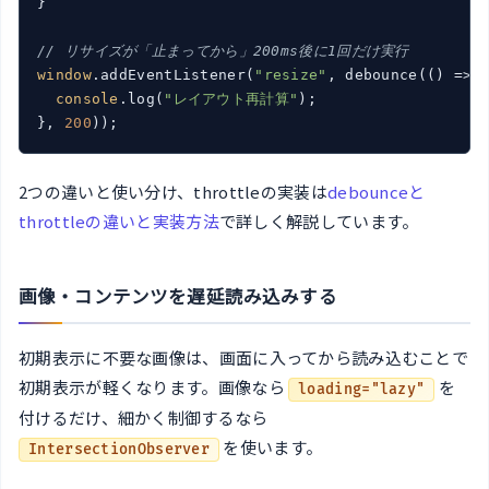
}

// リサイズが「止まってから」200ms後に1回だけ実行
window
.addEventListener(
"resize"
, debounce(
()
 =>
 {
console
.log(
"レイアウト再計算"
);

}, 
200
));
2つの違いと使い分け、throttleの実装は
debounceと
throttleの違いと実装方法
で詳しく解説しています。
画像・コンテンツを遅延読み込みする
初期表示に不要な画像は、画面に入ってから読み込むことで
初期表示が軽くなります。画像なら
を
loading="lazy"
付けるだけ、細かく制御するなら
を使います。
IntersectionObserver