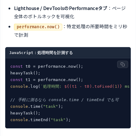
Lighthouse / DevToolsのPerformanceタブ
：ページ
全体のボトルネックを可視化
：特定処理の所要時間をミリ秒
performance.now()
で計測
JavaScript：処理時間を計測する
const
 t0 = performance.now();

const
console
.log(
`処理時間: 
${(t1 - t0).toFixed(
1
)}
 ms`
);
// 手軽に測るなら console.time / timeEnd でも可
console
.time(
"task"
);

console
.timeEnd(
"task"
);