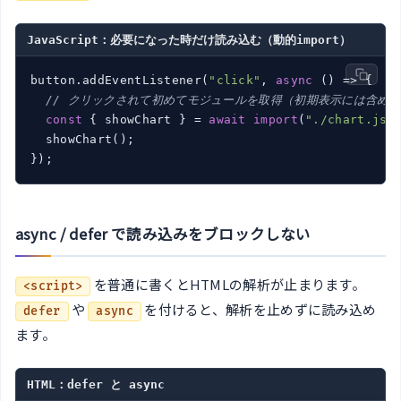
JavaScript：必要になった時だけ読み込む（動的import）
button.addEventListener(
"click"
, 
async
 () => {

// クリックされて初めてモジュールを取得（初期表示には含め
const
 { showChart } = 
await
import
(
"./chart.js"
)
  showChart();

});
async / defer で読み込みをブロックしない
を普通に書くとHTMLの解析が止まります。
<script>
や
を付けると、解析を止めずに読み込め
defer
async
ます。
HTML：defer と async