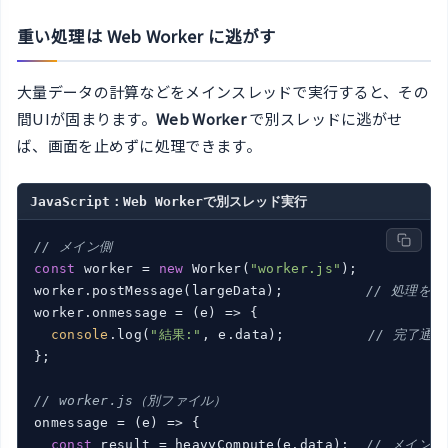
重い処理は Web Worker に逃がす
大量データの計算などをメインスレッドで実行すると、その
間UIが固まります。
Web Worker
で別スレッドに逃がせ
ば、画面を止めずに処理できます。
JavaScript：Web Workerで別スレッド実行
// メイン側
const
 worker = 
new
 Worker(
"worker.js"
);

worker.postMessage(largeData);          
// 処理を依
worker.onmessage = 
(
e
) =>
 {

console
.log(
"結果:"
, e.data);          
// 完了通
};

// worker.js（別ファイル）
onmessage = 
(
e
) =>
 {

const
 result = heavyCompute(e.data);  
// メイン