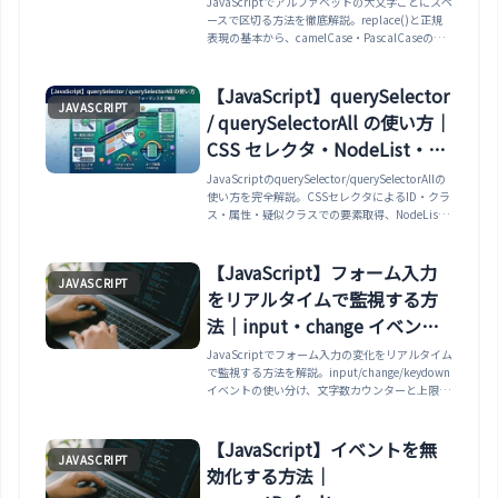
JavaScriptでアルファベットの大文字ごとにスペ
ースで区切る方法を徹底解説。replace()と正規
表現の基本から、camelCase・PascalCaseのス
ペース区切り、連続大文字（HTMLParser）の正
しい処理、snake_case・kebab-caseへの変換、
lodashとの比較まで実務で使えるコード例付き。
【JavaScript】querySelector
JAVASCRIPT
/ querySelectorAll の使い方｜
CSS セレクタ・NodeList・ル
ープ・パフォーマンスまで解
JavaScriptのquerySelector/querySelectorAllの
使い方を完全解説。CSSセレクタによるID・クラ
説
ス・属性・疑似クラスでの要素取得、NodeList
の特性とループ方法、getElementById等との比
較、スコープ付き検索（親要素内から検索）、
closest()・matches()との組み合わせ、パフォー
【JavaScript】フォーム入力
JAVASCRIPT
マンスの注意点まで網羅。
をリアルタイムで監視する方
法｜input・change イベン
ト・文字数カウント・ダーテ
JavaScriptでフォーム入力の変化をリアルタイム
で監視する方法を解説。input/change/keydown
ィ状態管理・デバウンス API
イベントの使い分け、文字数カウンターと上限表
連携まで解説
示、フォームの未保存変更（ダーティ状態）の検
出、デバウンスを使ったリアルタイムAPIサジェ
スト、テキストエリアのライブプレビュー、
【JavaScript】イベントを無
JAVASCRIPT
FormDataで全フィールドの変化を一括監視する
効化する方法｜
パターンまで実践コードで紹介します。