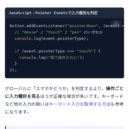
JavaScript：Pointer Eventsで入力種別を判定
button.addEventListener(
"pointerdown"
, 
(event)
 =>
 
//
"mouse"
 / 
"touch"
 / 
"pen"
 のいずれか

console
.log(event.pointerType);

if
 (event.pointerType === 
"touch"
) {

console
.log(
"指で操作された"
);

  }

});
グローバルに「スマホかどうか」を判定するより、
操作ごと
に入力種別を見る
ほうが正確な場合が多いです。キーボード
など他の入力の扱いは
キーボード入力を取得する方法
も参考
になります。