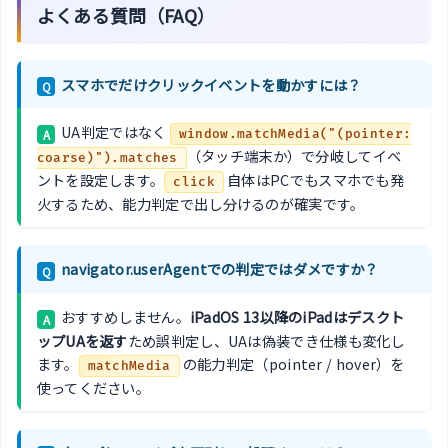
よくある質問（FAQ）
スマホでだけクリックイベントを動かすには？
Q
UA判定ではなく
A
window.matchMedia("(pointer:
（タッチ端末か）で分岐してイベ
coarse)").matches
ントを設定します。
自体はPCでもスマホでも発
click
火するため、能力判定で出し分けるのが確実です。
navigator.userAgentでの判定ではダメですか？
Q
おすすめしません。
iPadOS 13以降のiPadはデスクト
A
ップUAを返す
ため誤判定し、UAは偽装でき仕様も変化し
ます。
の能力判定（pointer / hover）を
matchMedia
使ってください。