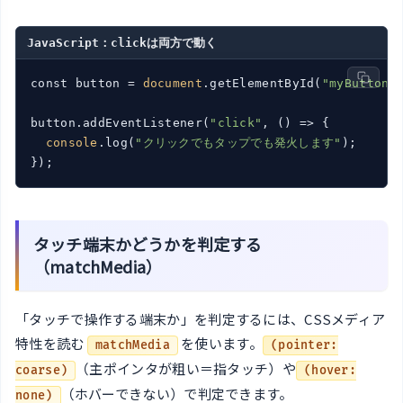
JavaScript：clickは両方で動く
const button = 
document
.getElementById(
"myButton"
)
button.addEventListener(
"click"
, 
()
 =>
 {

console
.log(
"クリックでもタップでも発火します"
);

});
タッチ端末かどうかを判定する
（matchMedia）
「タッチで操作する端末か」を判定するには、CSSメディア
特性を読む
を使います。
matchMedia
(pointer:
（主ポインタが粗い＝指タッチ）や
coarse)
(hover:
（ホバーできない）で判定できます。
none)