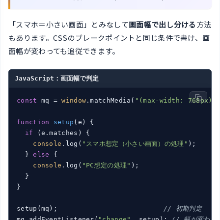
「スマホ＝小さい画面」とみなして
画面幅で出し分ける
方法
もあります。CSSのブレークポイントと同じ条件で書け、画
面幅が変わっても追従できます。
JavaScript：画面幅で判定
const
 mq = 
window
.matchMedia(
"(max-width: 768px)"
)
function
setup
(
e
) 
{

if
 (e.matches) {

console
.log(
"スマホ想定（小さい画面）の処理"
);

  } 
else
 {

console
.log(
"PC想定の処理"
);

  }

}

setup(mq);                          
// 初期判定
mq.addEventListener(
"change"
, setup); 
// 幅が変わっ