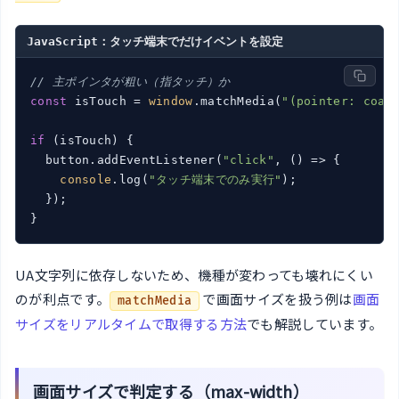
JavaScript：タッチ端末でだけイベントを設定
// 主ポインタが粗い（指タッチ）か
const
 isTouch = 
window
.matchMedia(
"(pointer: coar
if
 (isTouch) {

  button.addEventListener(
"click"
, 
()
 =>
 {

console
.log(
"タッチ端末でのみ実行"
);

  });

}
UA文字列に依存しないため、機種が変わっても壊れにくい
のが利点です。
で画面サイズを扱う例は
画面
matchMedia
サイズをリアルタイムで取得する方法
でも解説しています。
画面サイズで判定する（max-width）