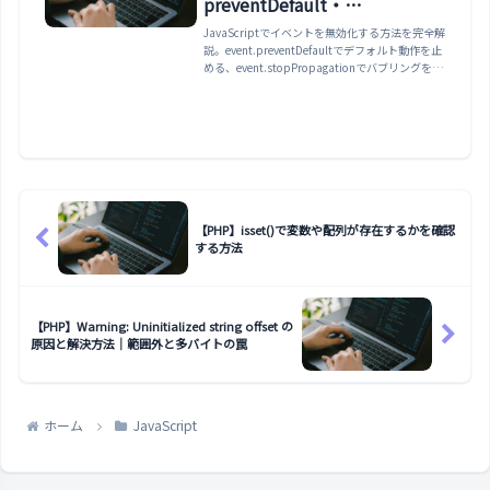
preventDefault・
stopPropagation・
JavaScriptでイベントを無効化する方法を完全解
説。event.preventDefaultでデフォルト動作を止
disabled・
める、event.stopPropagationでバブリングを止
removeEventListener・
める、event.stopImmediatePropagationで同一
要素の他リスナーも止める、disabled属性・
AbortController まで解説
pointer-events:noneでUI的に無効化、
removeEventListenerでリスナーを削除、
AbortControllerでリスナーを一括解除、フォー
ム送信制御・リンク遷移防止・モーダル外クリッ
ク無効化の実務パターンまで網羅。
【PHP】isset()で変数や配列が存在するかを確認
する方法
【PHP】Warning: Uninitialized string offset の
原因と解決方法｜範囲外と多バイトの罠
ホーム
JavaScript