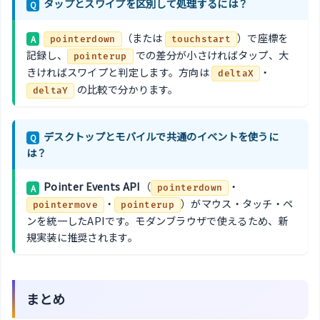
タップとスワイプを区別して処理するには？
Q
（または
）で座標を
A
pointerdown
touchstart
記録し、
での差分が小さければタップ、大
pointerup
きければスワイプと判定します。方向は
・
deltaX
の比較で分かります。
deltaY
デスクトップとモバイルで共通のイベントを使うに
Q
は？
Pointer Events API
（
・
A
pointerdown
・
）がマウス・タッチ・ペ
pointermove
pointerup
ンを統一したAPIです。モダンブラウザで使えるため、新
規実装に推奨されます。
まとめ