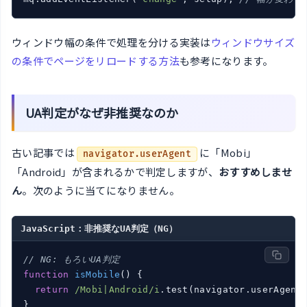
ウィンドウ幅の条件で処理を分ける実装は
ウィンドウサイズ
の条件でページをリロードする方法
も参考になります。
UA判定がなぜ非推奨なのか
古い記事では
に「Mobi」
navigator.userAgent
「Android」が含まれるかで判定しますが、
おすすめしませ
ん
。次のように当てになりません。
JavaScript：非推奨なUA判定（NG）
// NG: もろいUA判定
function
isMobile
(
) 
{

return
/Mobi|Android/i
.test(navigator.userAgent)
}