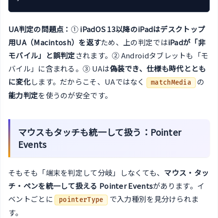
UA判定の問題点：
①
iPadOS 13以降のiPadはデスクトップ
用UA（Macintosh）を返す
ため、上の判定では
iPadが「非
モバイル」と誤判定
されます。② Androidタブレットも「モ
バイル」に含まれる。③ UAは
偽装でき、仕様も時代ととも
に変化
します。だからこそ、UAではなく
の
matchMedia
能力判定
を使うのが安全です。
マウスもタッチも統一して扱う：Pointer
Events
そもそも「端末を判定して分岐」しなくても、
マウス・タッ
チ・ペンを統一して扱える Pointer Events
があります。イ
ベントごとに
で入力種別を見分けられま
pointerType
す。