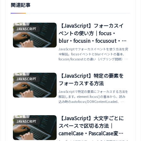
関連記事
【JavaScript】フォーカスイ
JAVASCRIPT
ベントの使い方｜focus・
blur・focusin・focusout・フ
ォームバリデーション・アク
JavaScriptでフォーカスイベントを使う方法を完
全解説。focusイベントとblurイベントの基本、
セシビリティまで解説
focusin/focusoutとの違い（バブリング問題）、
element.focus()でプログラム的にフォーカスを
移動、CSS :focusとの使い分け、tabindexでフォ
ーカス可能にする方法、relatedTargetでフォー
【JavaScript】特定の要素を
JAVASCRIPT
カス移動先を取得、フォームバリデーション・フ
フォーカスする方法
ローティングラベル・フォーカストラップの実務
パターンまで網羅。
JavaScriptで特定の要素にフォーカスする方法を
解説します。element.focus()の基本から、読み
込み時のautofocus/DOMContentLoaded、
preventScrollやscrollIntoViewでのスクロール制
御、tabindexでフォーカス可能にする方法、最初
のエラー項目へのフォーカス、activeElementや
【JavaScript】大文字ごとに
JAVASCRIPT
focus/blurイベントまで実例で紹介します。
スペースで区切る方法｜
camelCase・PascalCase変
換・正規表現replace対応