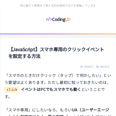
初心者から実務まで使えるWeb技術ブログを目指しています
Coding
LS
</>
コ
ー
デ
ィ
ン
【JavaScript】スマホ専用のクリックイベント
グ
を設定する方法
ラ
イ
2024.08.11
2026.06.23
フ
「スマホのときだけクリック（タップ）で何かしたい」とい
ス
う要望はよくあります。ただし最初に知っておきたいのは、
タ
イベントはPCでもスマホでも動く
ということで
click
イ
す。
ル
「スマホ専用」にしたいなら、もろい
UA（ユーザーエージ