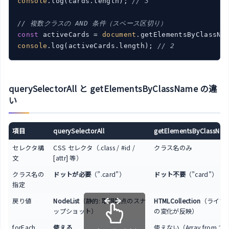
console
.log(cards.length); 
// 3
// 複数クラスの AND 条件（スペース区切り）
const
 activeCards = 
document
.getElementsByClassNa
console
.log(activeCards.length); 
// 2
querySelectorAll と getElementsByClassName の違
い
項目
querySelectorAll
getElementsByClassNa
セレクタ構
CSS セレクタ（.class / #id /
クラス名のみ
文
[attr] 等）
クラス名の
ドットが必要
（”.card”）
ドット不要
（”card”）
指定
戻り値
NodeList
（静的: 取得時点のスナ
HTMLCollection
（ライブ:
ップショット）
の変化が反映）
forEach
使える
使えない（Array.from 