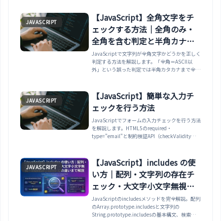
currentTarget・preventDefault・
stopPropagation）、バブリングとキャプチャリ
【JavaScript】全角文字をチ
JAVASCRIPT
ング、イベント委任（Event Delegation）、
ェックする方法｜全角のみ・
once・passiveオプション、ダブルクリック・右
クリックの検出、トグル切り替え・モーダル開
全角を含む判定と半角カナの
閉・連打防止の実務パターンまで網羅。
落とし穴
JavaScriptで文字列が全角文字かどうかを正しく
判定する方法を解説します。「全角＝ASCII以
外」という誤った判定では半角カタカナまで全角
扱いになる落とし穴を避け、正規表現のUnicode
範囲で「全部が全角か」「全角を含むか」を判
定。ひらがな・カタカナ・漢字・全角英数の個別
【JavaScript】簡単な入力チ
JAVASCRIPT
チェックやフォームバリデーションまで、実行確
ェックを行う方法
認済みのコードでまとめます。
JavaScriptでフォームの入力チェックを行う方法
を解説します。HTML5のrequired・
type="email"と制約検証API（checkValidity）で
まず自動検証し、独自チェックはtrim＋errors配
列で実装、最初のエラー項目へのフォーカス、リ
アルタイム検証、aria属性によるアクセシブルな
【JavaScript】includes の使
JAVASCRIPT
エラー表示まで実例で紹介します。
い方｜配列・文字列の存在チ
ェック・大文字小文字無視・
indexOf / some との違いまで
JavaScriptのincludesメソッドを完全解説。配列
のArray.prototype.includesと文字列の
解説
String.prototype.includesの基本構文、検索開始