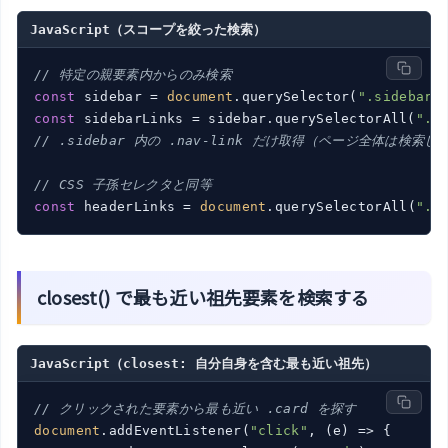
JavaScript（スコープを絞った検索）
// 特定の親要素内からのみ検索
const
 sidebar = 
document
.querySelector(
".sidebar"
const
 sidebarLinks = sidebar.querySelectorAll(
".n
// .sidebar 内の .nav-link だけ取得（ページ全体は検索し
// CSS 子孫セレクタと同等
const
 headerLinks = 
document
.querySelectorAll(
".h
closest() で最も近い祖先要素を検索する
JavaScript（closest: 自分自身を含む最も近い祖先）
// クリックされた要素から最も近い .card を探す
document
.addEventListener(
"click"
, 
(
e
) =>
 {
