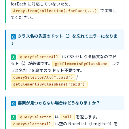
forEach に対応していないため、
で変換し
Array.from(collection).forEach(...)
てください。
クラス名の先頭のドット（.）を忘れてエラーになりま
Q
す
は CSS セレクタ構文なので
ド
A
querySelectorAll
ット（.）が必須
です。
はク
getElementsByClassName
ラス名だけを渡すので
ドット不要
です。
/
querySelectorAll(".card")
getElementsByClassName("card")
要素が見つからない場合はどうなりますか？
Q
は
を返します。
A
querySelector
null
は空の NodeList（length=0）を
querySelectorAll