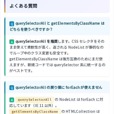
よくある質問
querySelectorAll と getElementsByClassName は
Q
どちらを使うべきですか？
querySelectorAll を推奨
します。CSS セレクタをその
A
まま使えて柔軟性が高く、返される NodeList が静的なの
でループ中のクラス変更も安全です。
getElementsByClassName は後方互換のためにまだ使
えますが、新規コードでは querySelector 系に統一するの
がベストです。
querySelectorAll の戻り値に forEach が使えません
Q
の NodeList は forEach に対
A
querySelectorAll
応しています（IE 11 以外）。
の HTMLCollection は
getElementsByClassName