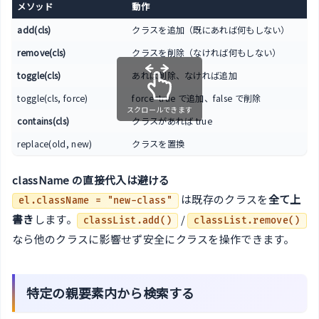
メソッド
動作
add(cls)
クラスを追加（既にあれば何もしない）
remove(cls)
クラスを削除（なければ何もしない）
toggle(cls)
あれば削除、なければ追加
toggle(cls, force)
force=true で追加、false で削除
スクロールできます
contains(cls)
クラスがあれば true
replace(old, new)
クラスを置換
className の直接代入は避ける
は既存のクラスを
全て上
el.className = "new-class"
書き
します。
/
classList.add()
classList.remove()
なら他のクラスに影響せず安全にクラスを操作できます。
特定の親要素内から検索する