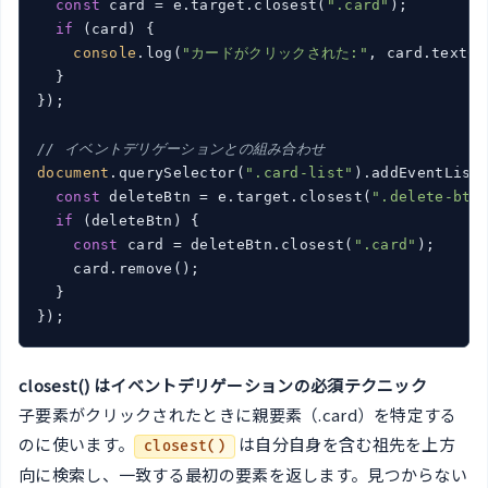
const
 card = e.target.closest(
".card"
);

if
 (card) {

console
.log(
"カードがクリックされた:"
, card.textCo
  }

});

// イベントデリゲーションとの組み合わせ
document
.querySelector(
".card-list"
).addEventList
const
 deleteBtn = e.target.closest(
".delete-btn
if
 (deleteBtn) {

const
 card = deleteBtn.closest(
".card"
);

    card.remove();

  }

closest() はイベントデリゲーションの必須テクニック
子要素がクリックされたときに親要素（.card）を特定する
のに使います。
は自分自身を含む祖先を上方
closest()
向に検索し、一致する最初の要素を返します。見つからない