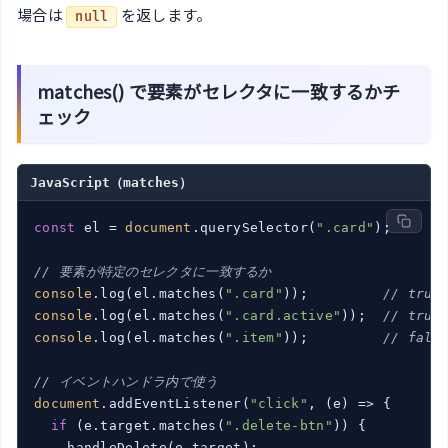
場合は
を返します。
null
matches() で要素がセレクタに一致するかチ
ェック
JavaScript（matches）
const
 el = 
document
.querySelector(
".card"
);

// 要素が特定のセレクタに一致するか
console
.log(el.matches(
".card"
));         
// true
console
.log(el.matches(
".card.active"
));  
// true
console
.log(el.matches(
".item"
));         
// fals
// イベントハンドラ内で使う
document
.addEventListener(
"click"
, 
(
e
) =>
 {

if
 (e.target.matches(
".delete-btn"
)) {

    handleDelete(e.target);
