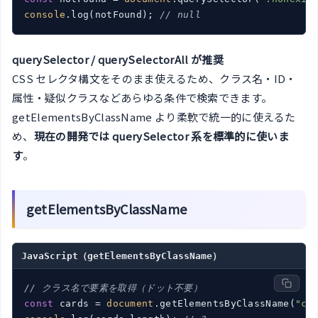
console
.log(notFound); 
// null
querySelector / querySelectorAll が推奨
CSS セレクタ構文をそのまま使えるため、クラス名・ID・
属性・疑似クラスなどあらゆる条件で検索できます。
getElementsByClassName より柔軟で統一的に使えるた
め、
現在の開発では querySelector 系を標準的に使いま
す
。
getElementsByClassName
JavaScript（getElementsByClassName）
// クラス名で要素を取得（ドット不要）
const
 cards = 
document
.getElementsByClassName(
"ca