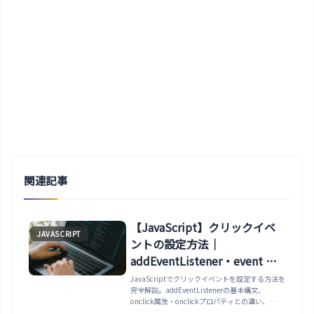
関連記事
【JavaScript】クリックイベ
JAVASCRIPT
ントの設定方法｜
addEventListener・event オ
ブジェクト・バブリング・イ
JavaScriptでクリックイベントを設定する方法を
完全解説。addEventListenerの基本構文、
ベント委任・実務パターンま
onclick属性・onclickプロパティとの違い、
で解説
eventオブジェクトの活用（target・