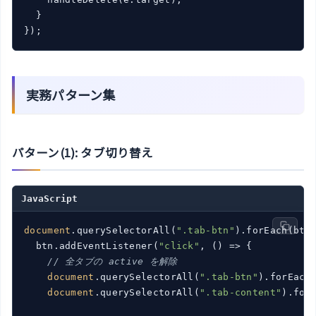
  }

実務パターン集
パターン(1): タブ切り替え
JavaScript
document
.querySelectorAll(
".tab-btn"
).forEach(
btn
  btn.addEventListener(
"click"
, 
()
 =>
 {

// 全タブの active を解除
document
.querySelectorAll(
".tab-btn"
).forEach
document
.querySelectorAll(
".tab-content"
).for