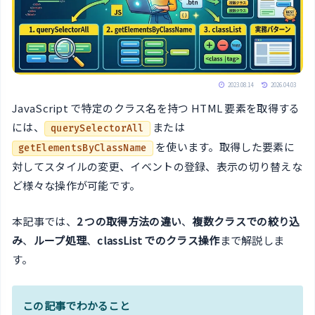
2023.08.14
2026.04.03
JavaScript で特定のクラス名を持つ HTML 要素を取得する
には、
または
querySelectorAll
を使います。取得した要素に
getElementsByClassName
対してスタイルの変更、イベントの登録、表示の切り替えな
ど様々な操作が可能です。
本記事では、
2 つの取得方法の違い
、
複数クラスでの絞り込
み
、
ループ処理
、
classList でのクラス操作
まで解説しま
す。
この記事でわかること