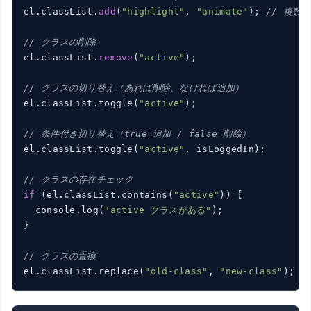
el.classList.
add
(
"highlight"
, 
"animate"
); 
// 複数
// クラスの削除
el.classList.
remove
(
"active"
);

// クラスの切り替え（あれば削除、なければ追加）
el.classList.toggle(
"active"
);

// 条件付き切り替え（true=追加 / false=削除）
el.classList.toggle(
"active"
, isLoggedIn);

// クラスの存在チェック
if
 (el.classList.contains(
"active"
)) {

  console.log(
"active クラスがある"
);

}

// クラスの置換
el.classList.replace(
"old-class"
, 
"new-class"