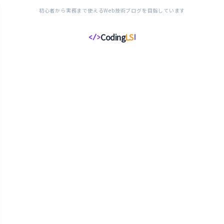
初心者から実務まで使えるWeb技術ブログを目指しています
Coding
LS
</>
コ
ー
デ
ィ
ン
グ
ラ
イ
フ
ス
タ
イ
ル