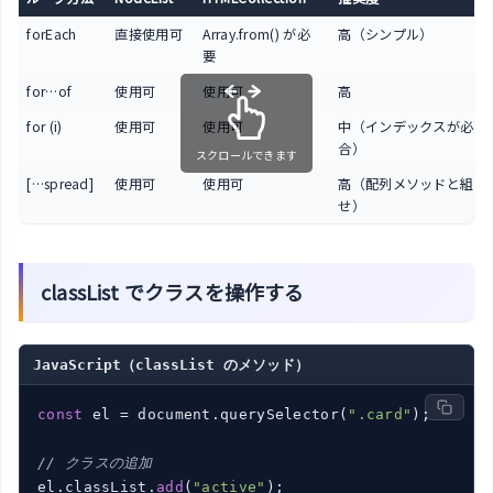
forEach
直接使用可
Array.from() が必
高（シンプル）
要
for…of
使用可
使用可
高
for (i)
使用可
使用可
中（インデックスが必要
合）
スクロールできます
[…spread]
使用可
使用可
高（配列メソッドと組み
せ）
classList でクラスを操作する
JavaScript（classList のメソッド）
const
 el = document.querySelector(
".card"
);

// クラスの追加
el.classList.
add
(
"active"
);
