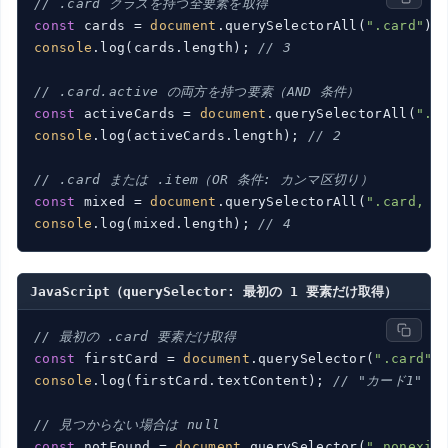
// .card クラスを持つ全要素を取得
const
 cards = 
document
.querySelectorAll(
".card"
console
.log(cards.length); 
// 3
// .card.active の両方を持つ要素（AND 条件）
const
 activeCards = 
document
.querySelectorAll(
".c
console
.log(activeCards.length); 
// 2
// .card または .item（OR 条件: カンマ区切り）
const
 mixed = 
document
.querySelectorAll(
".card, .
console
.log(mixed.length); 
// 4
JavaScript（querySelector: 最初の 1 要素だけ取得）
// 最初の .card 要素だけ取得
const
 firstCard = 
document
.querySelector(
".card"
console
.log(firstCard.textContent); 
// "カード1"
// 見つからない場合は null
const
 notFound = 
document
.querySelector(
".nonexis