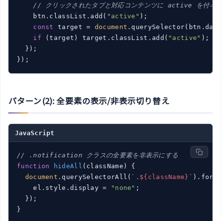
// クリックされたタブと対応コンテンツに active を付与
    btn.classList.add(
"active"
);

const
 target = 
document
.querySelector(btn.data
if
 (target) target.classList.add(
"active"
);

  });

パターン(2): 全要素の表示/非表示切り替え
JavaScript
// .notification クラスの全要素を非表示にする
function
hideAll
(
className
) 
{

document
.querySelectorAll(
`.
${className}
`
).forE
    el.style.display = 
"none"
;

  });

}
