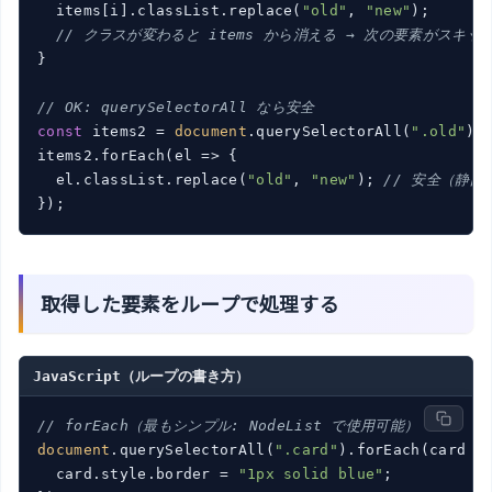
  items[i].classList.replace(
"old"
, 
"new"
);

// クラスが変わると items から消える → 次の要素がスキッ
}

// OK: querySelectorAll なら安全
const
 items2 = 
document
.querySelectorAll(
".old"
);

items2.forEach(
el
 =>
 {

  el.classList.replace(
"old"
, 
"new"
); 
// 安全（静的
取得した要素をループで処理する
JavaScript（ループの書き方）
// forEach（最もシンプル: NodeList で使用可能）
document
.querySelectorAll(
".card"
).forEach(
card
 =
  card.style.border = 
"1px solid blue"
;
