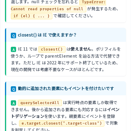
返します。null チェックを忘れると
TypeError:
が発生するため、
Cannot read properties of null
で確認してください。
if (el) { ... }
closest() は IE で使えますか？
Q
IE 11 では
は
使えません
。ポリフィルを
A
closest()
使うか、ループで parentElement を辿る方法で代替でき
ます。ただし IE は 2022 年にサポート終了しているため、
現在の開発では考慮不要なケースがほとんどです。
動的に追加された要素にもイベントを付けたいです
Q
は実行時点の要素しか取得で
A
querySelectorAll
きません。後から追加される要素にも対応するには
イベン
トデリゲーション
を使います。親要素にイベントを登録
し、
で対象
e.target.closest(".target-class")
を判定してください。