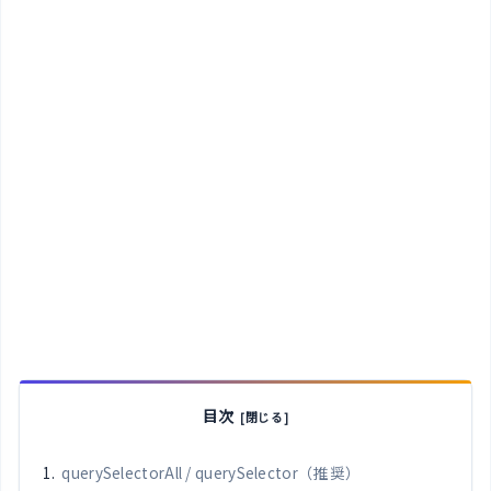
目次
querySelectorAll / querySelector（推奨）