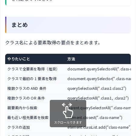
まとめ
クラス名による要素取得の要点をまとめます。
やりたいこと
方法
クラスで全要素を取得（推奨）
document.querySelectorAll(“.class-na
クラスで最初の 1 要素を取得
document.querySelector(“.class-name
複数クラスの AND 条件
querySelectorAll(“.class1.class2”)
複数クラスの OR 条件
querySelectorAll(“.class1, .class2”)
親要素内から検索
parent.querySelectorAll(“.class-name”
最も近い祖先要素を検索
element.closest(“.class-name”)
スクロールできます
クラスの追加
element.classList.add(“class-name”)