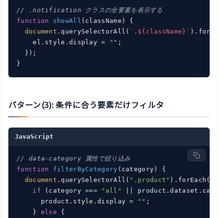
// .notification クラスの全要素を表示する
function
showAll
(
className
) 
{

document
.querySelectorAll(
`.
${className}
`
).forE
    el.style.display = 
""
;

  });

パターン(3): 条件に合う要素だけフィルタ
JavaScript
// data-category 属性で絞り込み
function
filterByCategory
(
category
) 
{

document
.querySelectorAll(
".product"
).forEach(
p
if
 (category === 
"all"
 || product.dataset.cate
      product.style.display = 
""
;

    } 
else
 {
