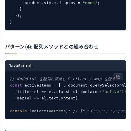
      product.style.display = 
"none"
;

    }

  });

パターン(4): 配列メソッドとの組み合わせ
JavaScript
// NodeList を配列に変換して filter / map を使う
const
 activeItems = [...document.querySelectorAll
  .filter(
el
 =>
 el.classList.contains(
"active"
))

  .map(
el
 =>
 el.textContent);

console
.log(activeItems); 
// ["アイテム1", "アイテム3