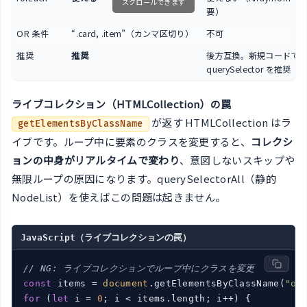
スクロールできます
要）
OR 条件
“.card, .item”（カンマ区切り）
不可
推奨
推奨
後方互換。新規コードで
querySelector を推奨
ライブコレクション（HTMLCollection）の罠
が返す HTMLCollection はラ
getElementsByClassName
イブです。ループ中に要素のクラスを変更すると、
コレクシ
ョンの中身がリアルタイムで変わり
、意図しないスキップや
無限ループの原因になります。querySelectorAll（静的
NodeList）を使えばこの問題は起きません。
JavaScript（ライブコレクションの罠）
// NG: ライブコレクションでループ中にクラスを変更
const
 items = 
document
.getElementsByClassName(
"ol
for
 (
let
 i = 
0
; i < items.length; i++) {
