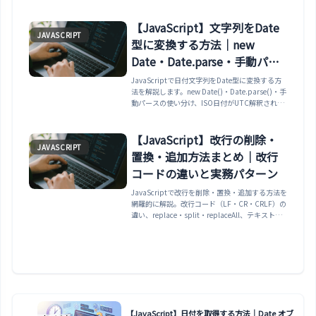
位置の指定、大文字小文字を無視した検索、NaN
の正しい判定、indexOfとの違い（NaN・可読
性）、some/findとの使い分け、オブジェクト配
【JavaScript】文字列をDate
JAVASCRIPT
列での注意点、ホワイトリスト判定・タグ重複チ
型に変換する方法｜new
ェック・入力バリデーションの実務パターンまで
網羅。
Date・Date.parse・手動パー
スとタイムゾーンの罠
JavaScriptで日付文字列をDate型に変換する方
法を解説します。new Date()・Date.parse()・手
動パースの使い分け、ISO日付がUTC解釈される
（JSTで前日になる）タイムゾーンの罠、Invalid
Dateの確実な判定、非ISO形式のブラウザ差異ま
で、実行確認済みのコードでまとめます。
【JavaScript】改行の削除・
JAVASCRIPT
置換・追加方法まとめ｜改行
コードの違いと実務パターン
JavaScriptで改行を削除・置換・追加する方法を
網羅的に解説。改行コード（LF・CR・CRLF）の
違い、replace・split・replaceAll、テキストエ
リア処理、実務パターンまで紹介。
【JavaScript】日付を取得する方法｜Date オブ