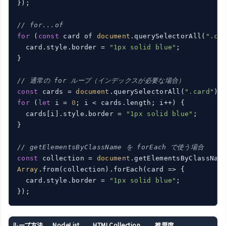
});

// for...of
for
 (
const
 card of 
document
.querySelectorAll(
".ca
  card.style.border = 
"1px solid blue"
;

}

// 通常の for ループ（インデックスが必要な場合）
const
 cards = 
document
.querySelectorAll(
".card"
for
 (
let
 i = 
0
; i < cards.length; i++) {

  cards[i].style.border = 
"1px solid blue"
;

}

// getElementsByClassName を forEach で使う場合
const
 collection = 
document
.getElementsByClassNam
Array
.from(collection).forEach(
card
 =>
 {

  card.style.border = 
"1px solid blue"
;

ループ方法
NodeList
HTMLCollection
推奨度