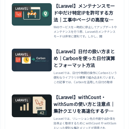
【Laravel】メンテナンスモー
LARAVEL
ド中だけ特定IPを許可する方
法｜工事中ページの高度な運
用術
Webサービスを一時的に停止してアップデートや
メンテナンスを行う際、Laravelのメンテナンス
モードは非常に便利です。しかし、開
【Laravel】日付の扱い方まと
LARAVEL
め｜Carbonを使った日付演算
とフォーマット方法
Laravelでは、日付や時間の操作にCarbonという
便利なライブラリが標準で組み込まれています。
この記事では、Carbonを活用した日付の取得
【Laravel】withCount・
LARAVEL
withSumの使い方と注意点｜
集計クエリを高速化するテク
ニック
Laravelでは、リレーション先の件数や合計値を
効率よく取得するために withCount や withSum
といった便利な集計メソッドが用意され