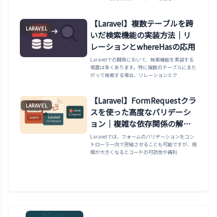
【Laravel】複数テーブルを跨
LARAVEL
いだ検索機能の実装方法｜リ
レーションとwhereHasの応用
Laravelでの開発において、検索機能を実装する
場面は多くあります。特に複数のテーブルにまた
がって検索する場合、リレーションとク
【Laravel】FormRequestクラ
LARAVEL
スを使った高度なバリデーシ
ョン｜複雑な依存関係の解決
法
Laravelでは、フォームのバリデーションをコン
トローラー内で完結させることも可能ですが、規
模が大きくなるとコードの可読性や再利