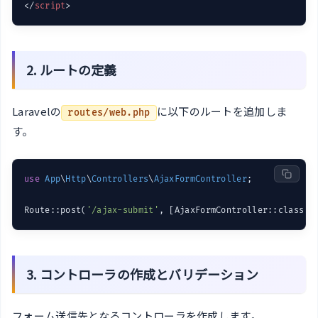
</
script
>
2. ルートの定義
Laravelの
に以下のルートを追加しま
routes/web.php
す。
use
App
\
Http
\
Controllers
\
AjaxFormController
;

Route::post(
'/ajax-submit'
, [AjaxFormController::class, 
3. コントローラの作成とバリデーション
フォーム送信先となるコントローラを作成します。