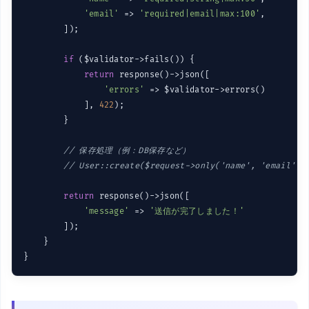
'email'
 => 
'required|email|max:100'
,

        ]);

if
 ($validator->fails()) {

return
 response()->json([

'errors'
 => $validator->errors()

            ], 
422
);

        }

// 保存処理（例：DB保存など）
// User::create($request->only('name', 'email'))
return
 response()->json([

'message'
 => 
'送信が完了しました！'
        ]);

    }
