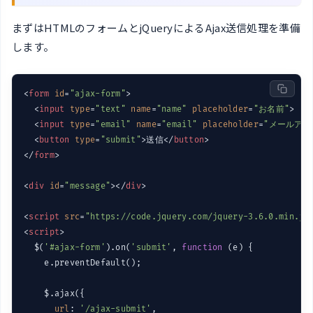
まずはHTMLのフォームとjQueryによるAjax送信処理を準備
します。
<
form
id
=
"ajax-form"
>
<
input
type
=
"text"
name
=
"name"
placeholder
=
"お名前"
>
<
input
type
=
"email"
name
=
"email"
placeholder
=
"メールアド
<
button
type
=
"submit"
>
送信
</
button
>
</
form
>
<
div
id
=
"message"
>
</
div
>
<
script
src
=
"https://code.jquery.com/jquery-3.6.0.min.js
<
script
>
  $(
'#ajax-form'
).on(
'submit'
, 
function
 (
e
) 
{

    e.preventDefault();

    $.ajax({

url
: 
'/ajax-submit'
,
