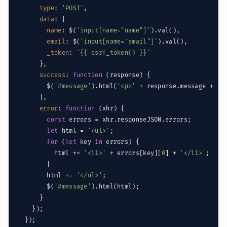
type
: 
'POST'
,

data
: {

name
: $(
'input[name="name"]'
).val(),

email
: $(
'input[name="email"]'
).val(),

_token
: 
'{{ csrf_token() }}'
      },

success
: 
function
 (
response
) 
{

        $(
'#message'
).html(
'<p>'
 + response.message + 
'<
      },

error
: 
function
 (
xhr
) 
{

const
 errors = xhr.responseJSON.errors;

let
 html = 
'<ul>'
;

for
 (
let
 key 
in
 errors) {

          html += 
'<li>'
 + errors[key][
0
] + 
'</li>'
;

        }

        html += 
'</ul>'
;

        $(
'#message'
).html(html);

      }

    });
