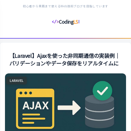
初心者から実務まで使えるWeb技術ブログを目指しています
Coding
LS
</>
コ
ー
デ
ィ
ン
【Laravel】Ajaxを使った非同期通信の実装例｜
グ
バリデーションやデータ保存をリアルタイムに
ラ
イ
LARAVEL
フ
ス
タ
イ
ル