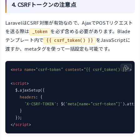
4. CSRFトークンの注意点
LaravelはCSRF対策が有効なので、AjaxでPOSTリクエスト
を送る際は
を必ず含める必要があります。Blade
_token
テンプレート内で
をJavaScriptに
{{ csrf_token() }}
渡すか、metaタグを使って一括設定も可能です。
<
meta
name
=
"csrf-token"
content
=
"{{ csrf_token() }}"
>
<
script
>
  $.ajaxSetup({

headers
: {

'X-CSRF-TOKEN'
: $(
'meta[name="csrf-token"]'
).attr(
    }

</
script
>