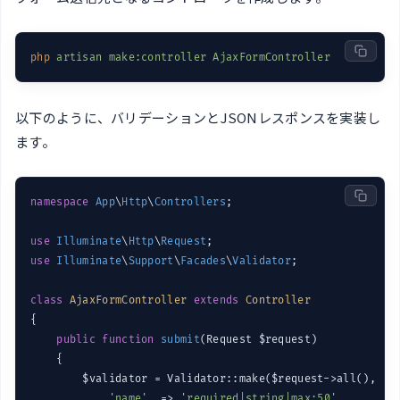
php
artisan make:controller AjaxFormController
以下のように、バリデーションとJSONレスポンスを実装し
ます。
namespace
App
\
Http
\
Controllers
;

use
Illuminate
\
Http
\
Request
use
Illuminate
\
Support
\
Facades
\
Validator
;

class
AjaxFormController
extends
Controller
{

public
function
submit
(Request $request)
{

        $validator = Validator::make($request->all(), [

'name'
  => 
'required|string|max:50'
,
