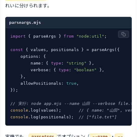
れいに分けられます。
parseargs.mjs
import
 { parseArgs } 
from
"node:util"
;

const
 { values, positionals } = parseArgs({

    options: {

        name: { 
type
: 
"string"
 },

        verbose: { 
type
: 
"boolean"
 },

    },

    allowPositionals: 
true
,

});

// 実行: node app.mjs --name 山田 --verbose file.tx
console
.log(values);       
// { name: "山田", verbo
console
.log(positionals);  
// ["file.txt"]
実機でも、
でオプション（
・