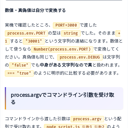
数値・真偽値は自分で変換する
実機で確認したところ、
で渡した
PORT=3000
の型は
でした。そのまま
process.env.PORT
string
+
すると
という文字列の連結になります。数値と
1
"30001"
して使うなら
で変換してく
Number(process.env.PORT)
ださい。真偽値も同じで、
は文字列
process.env.DEBUG
の
でも
中身がある文字列なので真
と扱われます。
"false"
のように明示的に比較する必要があります。
=== "true"
process.argvでコマンドライン引数を受け取
る
コマンドラインから渡した引数は
という配
process.argv
列で受け取れます。
のよう
node script.js 引数1 引数2