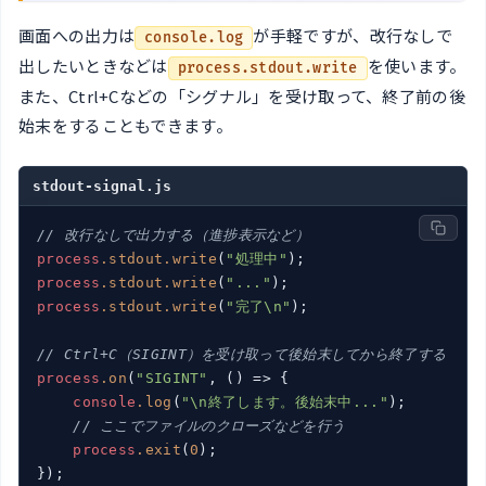
画面への出力は
が手軽ですが、改行なしで
console.log
出したいときなどは
を使います。
process.stdout.write
また、Ctrl+Cなどの「シグナル」を受け取って、終了前の後
始末をすることもできます。
stdout-signal.js
// 改行なしで出力する（進捗表示など）
process
.stdout
.write
(
"処理中"
process
.stdout
.write
(
"..."
process
.stdout
.write
(
"完了\n"
);

// Ctrl+C（SIGINT）を受け取って後始末してから終了する
process
.on
(
"SIGINT"
, () => {

console
.log
(
"\n終了します。後始末中..."
);

// ここでファイルのクローズなどを行う
process
.exit
(
0
);

});