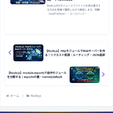
Node.jsのfsモジュールでファイルを読み書きす
る方法を実機で確認しながら解説します。同期
（readFileSync）・コールバック・
Promise（fs/promises）の3つのAPI、encoding
を指定しないとBufferが返る罠、
writeFile/appendFile、
existsSync/mkdir/readdir、エラー処理、JSON
読み込みまで整理します。
【Node.js】httpモジュールでWebサーバーを作
る｜リクエスト処理・ルーティング・JSON返却
【Node.js】module.exportsで自作モジュール
を分割する｜exportsの罠・named/default
ホーム
Node.js