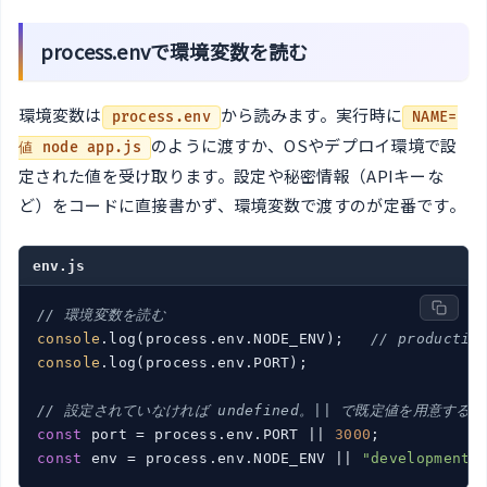
process.envで環境変数を読む
環境変数は
から読みます。実行時に
process.env
NAME=
のように渡すか、OSやデプロイ環境で設
値 node app.js
定された値を受け取ります。設定や秘密情報（APIキーな
ど）をコードに直接書かず、環境変数で渡すのが定番です。
env.js
// 環境変数を読む
console
.log(process.env.NODE_ENV);   
// productio
console
.log(process.env.PORT);

// 設定されていなければ undefined。|| で既定値を用意する
const
 port = process.env.PORT || 
3000
const
 env = process.env.NODE_ENV || 
"development"