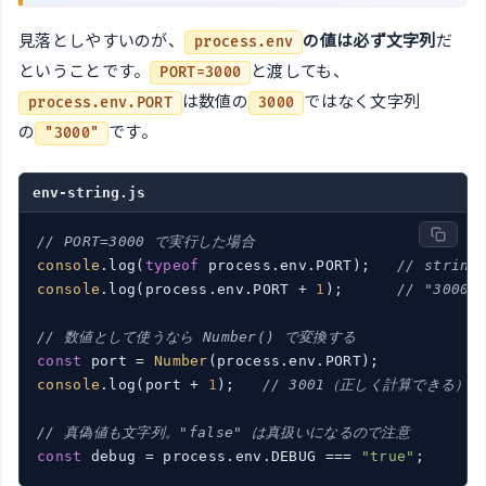
見落としやすいのが、
の値は必ず文字列
だ
process.env
ということです。
と渡しても、
PORT=3000
は数値の
ではなく文字列
process.env.PORT
3000
の
です。
"3000"
env-string.js
// PORT=3000 で実行した場合
console
.log(
typeof
 process.env.PORT);   
// stri
console
.log(process.env.PORT + 
1
);      
// "300
// 数値として使うなら Number() で変換する
const
 port = 
Number
console
.log(port + 
1
);   
// 3001（正しく計算できる）
// 真偽値も文字列。"false" は真扱いになるので注意
const
 debug = process.env.DEBUG === 
"true"
;