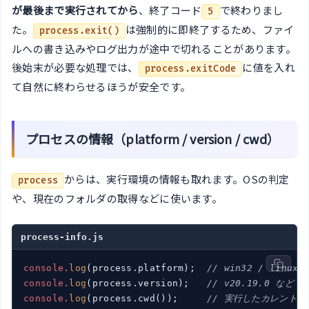
が最後まで実行されてから
、終了コード
で終わりまし
5
た。
は強制的に即終了するため、ファイ
process.exit()
ルへの書き込みやログ出力が途中で切れることがあります。
後始末が必要な処理では、
に値を入れ
process.exitCode
て自然に終わらせるほうが安全です。
プロセスの情報（platform / version / cwd）
からは、実行環境の情報も取れます。OSの判定
process
や、現在のフォルダの取得などに使います。
process-info.js
console
.log
(process.platform);  
// win32 / linux 
console
.log
(process.version);   
// v20.19.0 など 
console
.log
(process.cwd());     
// 実行したカレントフ