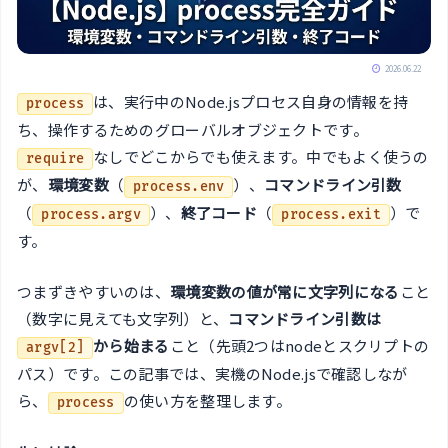
2026.06.22
は、実行中のNode.jsプロセス自身の情報を持
process
ち、操作するためのグローバルオブジェクトです。
なしでどこからでも使えます。中でもよく使うの
require
が、
環境変数
（
）、
コマンドライン引数
process.env
（
）、
終了コード
（
）で
process.argv
process.exit
す。
つまずきやすいのは、
環境変数の値が常に文字列になる
こと
（数字に見えても文字列）と、
コマンドライン引数は
から始まる
こと（先頭2つはnodeとスクリプトの
argv[2]
パス）です。この記事では、実機のNode.jsで確認しなが
ら、
の使い方を整理します。
process