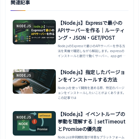
関連記事
【Node.js】Expressで最小の
NODE.JS
APIサーバーを作る｜ルーティ
ング・JSON・GET/POST
Node.jsのExpressで最小のAPIサーバーを作る方
法を実機で確認しながら解説します。expressの
インストールと数行で動くサーバー、app.getで
のルーティング、URLパラメータ（:id）とクエリ
（req.query）、express.jsonでのPOSTボディの
受け取り、res.jsonとステータスコード、ミドル
【Node.js】指定したバージョ
NODE.JS
ウェアの基礎まで整理します。
ンをインストールする方法
Node.jsを使って開発を進める際、特定のバージ
ョンをインストールしたいことがよくあります。
この記事では
【Node.js】イベントループの
NODE.JS
挙動を理解する｜setTimeout
とPromiseの優先度
Node.jsは非同期処理が得意なプラットフォーム