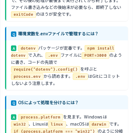
で、その後の処理が最後まで実行されてから終了します。
ファイル書き込みなどの後始末が必要なら、即終了しない
のほうが安全です。
exitCode
環境変数を.envファイルで管理するには？
Q
パッケージが定番です。
A
dotenv
npm install
で入れ、
ファイルに
のよう
dotenv
.env
PORT=3000
に書き、コードの先頭で
を呼ぶと
require("dotenv").config()
から読めます。
はGitにコミット
process.env
.env
しないよう注意します。
OSによって処理を分けるには？
Q
を見ます。Windowsは
A
process.platform
、Linuxは
、macOSは
です。
win32
linux
darwin
のように分岐
if (process.platform === "win32")