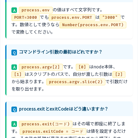
の値はすべて文字列です。
A
process.env
でも
は
で
PORT=3000
process.env.PORT
"3000"
す。数値として使うなら
Number(process.env.PORT)
で変換してください。
コマンドライン引数の最初はどれですか？
Q
です。
はnode本体、
A
process.argv[2]
[0]
はスクリプトのパスで、自分が渡した引数は
[1]
[2]
から始まります。
で引数だけ
process.argv.slice(2)
を取り出せます。
process.exitとexitCodeはどう違いますか？
Q
はその場で即座に終了しま
A
process.exit(コード)
す。
は値を設定するだけ
process.exitCode = コード