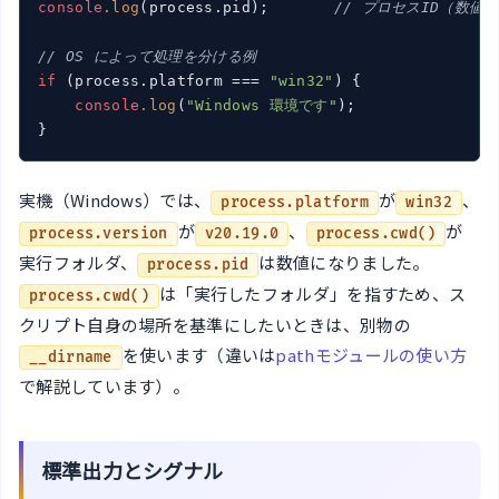
console
.log
(process.pid);       
// プロセスID（数値）
// OS によって処理を分ける例
if
 (process.platform === 
"win32"
) {

console
.log
(
"Windows 環境です"
);

}
実機（Windows）では、
が
、
process.platform
win32
が
、
が
process.version
v20.19.0
process.cwd()
実行フォルダ、
は数値になりました。
process.pid
は「実行したフォルダ」を指すため、ス
process.cwd()
クリプト自身の場所を基準にしたいときは、別物の
を使います（違いは
pathモジュールの使い方
__dirname
で解説しています）。
標準出力とシグナル