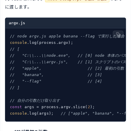
に渡します。
argv.js
// node argv.js apple banana --flag で実行した場合
console
// [
//   "C:\\...\\node.exe",   // [0] node 本体のパス
//   "C:\\...\\argv.js",    // [1] スクリプトのパス
//   "apple",                   // [2] 最初の引数
//   "banana",                  // [3]
//   "--flag"                   // [4]
// ]
// 自分の引数だけ取り出す
const
 args = process.argv.slice(
2
console
.log(args);   
// ["apple", "banana", "--fl