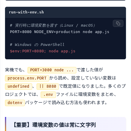
run-with-env.sh
# 実行時に環境変数を渡す（Linux / macOS）
PORT=8080 NODE_ENV=production node app.js

# Windows の PowerShell
$env:PORT=8080; node app.js
実機でも、
で渡した値が
PORT=3000 node ...
から読め、設定していない変数は
process.env.PORT
、
で既定値になりました。多くのプ
undefined
|| 8080
ロジェクトでは、
ファイルに環境変数をまとめ、
.env
パッケージで読み込む方法も使われます。
dotenv
【重要】環境変数の値は常に文字列