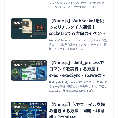
として知られていますが、その中核を担うのが
「イベントループ（Event Loop）」です
【Node.js】WebSocketを使
NODE.JS
ったリアルタイム通信｜
socket.ioで双方向のイベント
設計
Webアプリケーションにおいて、リアルタイム通
信のニーズは年々高まっています。チャット、通
知、オンライン同期など、ユーザー
【Node.js】child_processで
NODE.JS
コマンドを実行する方法｜
exec・execSync・spawnの使
い分け
Node.jsのchild_processで外部コマンドを実行す
る方法を実機で確認しながら解説します。手軽な
execSync、非同期のexecとpromisify、
stdout/stderrと終了コードの取得、execの
maxBuffer上限の罠、大量出力や長時間処理に向
くspawn、シェルインジェクションを避ける引
【Node.js】fsでファイルを読
NODE.JS
数の渡し方まで整理します。
み書きする方法｜同期・非同
期・Promises