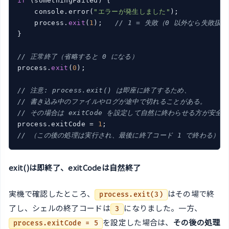
if
 (somethingFailed) {

    console.error(
"エラーが発生しました"
);

    process.
exit
(
1
);   
// 1 = 失敗（0 以外なら失敗扱
}

// 正常終了（省略すると 0 になる）
process.
exit
(
0
);

// 注意: process.exit() は即座に終了するため、
// 書き込み中のファイルやログが途中で切れることがある。
// その場合は exitCode を設定して自然に終わらせる方が安全
process.exitCode = 
1
// （この後の処理は実行され、最後に終了コード 1 で終わる）
exit()は即終了、exitCodeは自然終了
実機で確認したところ、
はその場で終
process.exit(3)
了し、シェルの終了コードは
になりました。一方、
3
を設定した場合は、
その後の処理
process.exitCode = 5