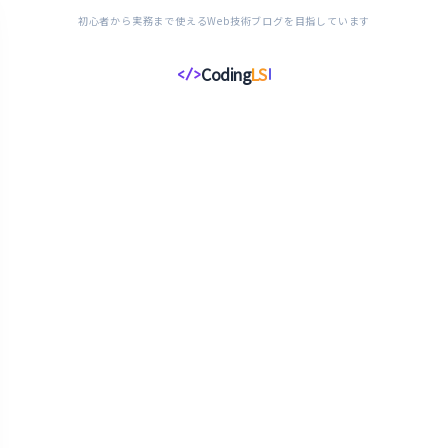
初心者から実務まで使えるWeb技術ブログを目指しています
Coding
LS
</>
コ
ー
デ
ィ
ン
グ
ラ
イ
フ
ス
タ
イ
ル