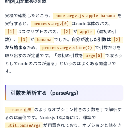
argv[2]が最初の引数
実機で確認したところ、
を
node argv.js apple banana
実行すると、
はnode本体のパス、
process.argv[0]
はスクリプトのパス、
が
（最初の引
[1]
[2]
apple
数）、
が
でした。
自分が渡した引数は
[3]
banana
[2]
から始まる
ため、
で引数だけを
process.argv.slice(2)
取り出すのが定番です。「最初の引数を
で取ろう
argv[0]
としてnodeのパスが返る」というのはよくある間違いで
す。
引数を解析する（parseArgs）
のようなオプション付きの引数を手で解析す
--name 山田
るのは面倒です。Node.js 18以降には、標準で
が用意されており、オプションと値をき
util.parseArgs