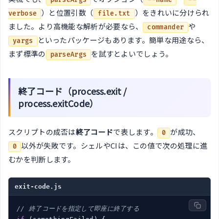
parseArgs
--name
--
）と位置引数（
）をきれいに分けられ
verbose
file.txt
ました。より高機能な解析が必要なら、
や
commander
といったパッケージもあります。簡単な用途なら、
yargs
まず標準の
を試すとよいでしょう。
parseArgs
終了コード（process.exit /
process.exitCode）
スクリプトの成否は
終了コード
で表します。
が成功、
0
以外が失敗です。シェルやCIは、この値で次の処理に進
0
むかを判断します。
exit-code.js
// 終了コードを指定して即座に終了する