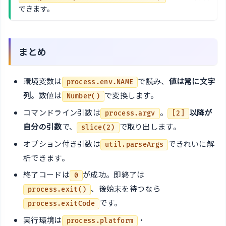
できます。
まとめ
環境変数は
で読み、
値は常に文字
process.env.NAME
列
。数値は
で変換します。
Number()
コマンドライン引数は
。
以降が
process.argv
[2]
自分の引数
で、
で取り出します。
slice(2)
オプション付き引数は
できれいに解
util.parseArgs
析できます。
終了コードは
が成功。即終了は
0
、後始末を待つなら
process.exit()
です。
process.exitCode
実行環境は
・
process.platform