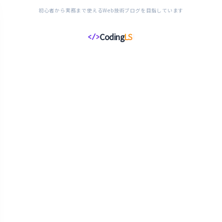
初心者から実務まで使えるWeb技術ブログを目指しています
Coding
LS
</>
コ
ー
デ
ィ
ン
グ
ラ
イ
フ
ス
タ
イ
ル