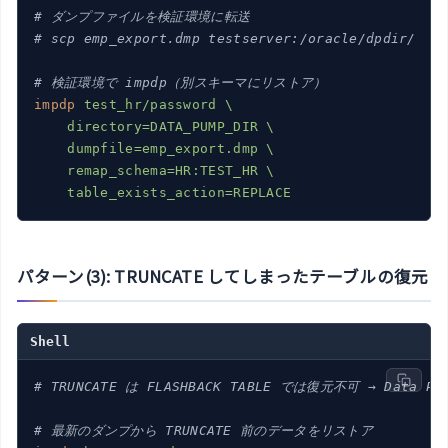
# ダンプファイルを検証環境に転送
# scp emp_export.dmp testserver:/oracle/dpdir/
# 検証環境で impdp（別スキーマにリストア）
impdp
test_hr/password \

    directory=DATA_PUMP_DIR \

    dumpfile=emp_export.dmp \

    remap_schema=HR:TEST_HR \

    table_exists_action=REPLACE
パターン(3): TRUNCATE してしまったテーブルの復元
Shell
# TRUNCATE は FLASHBACK TABLE では復元不可 → Data P
# 最新のダンプから TRUNCATE 前のデータをリストア