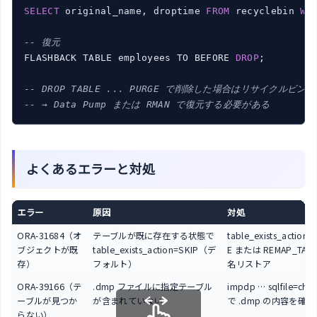
SELECT
 original_name, droptime 
FROM
 recyclebin 
WH
-- 復元
FLASHBACK TABLE employees TO BEFORE 
DROP
;

-- DROP TABLE ... PURGE で削除した場合はリサイクルビン
-- → Data Pump または RMAN で復元する必要がある
よくあるエラーと対処
エラー
原因
対処
ORA-31684（オ
テーブルが既に存在する状態で
table_exists_action
ブジェクトが既
table_exists_action=SKIP（デ
E または REMAP_TAB
存）
フォルト）
名リストア
ORA-39166（テ
.dmp ファイルに指定テーブル
impdp … sqlfile=chec
ーブルが見つか
が含まれていない
で .dmp の内容を確認
らない）