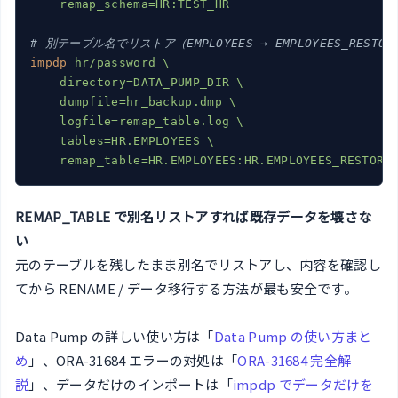
    remap_schema=HR:TEST_HR
# 別テーブル名でリストア（EMPLOYEES → EMPLOYEES_RESTOR
impdp
hr/password \

    directory=DATA_PUMP_DIR \

    dumpfile=hr_backup.dmp \

    logfile=remap_table.log \

    tables=HR.EMPLOYEES \

    remap_table=HR.EMPLOYEES:HR.EMPLOYEES_RESTORE
REMAP_TABLE で別名リストアすれば既存データを壊さな
い
元のテーブルを残したまま別名でリストアし、内容を確認し
てから RENAME / データ移行する方法が最も安全です。
Data Pump の詳しい使い方は「
Data Pump の使い方まと
め
」、ORA-31684 エラーの対処は「
ORA-31684 完全解
説
」、データだけのインポートは「
impdp でデータだけを