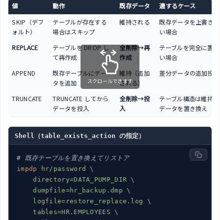
値
動作
既存データ
適するケース
SKIP（デフ
テーブルが存在する
維持される
既存データを上書きし
ォルト）
場合はスキップ
い場合
REPLACE
テーブルを DROP し
全削除→再
テーブルを完全に置き
て再作成
作成
い場合
APPEND
既存テーブルにデー
維持（追加
差分データの追加投入
スクロールできます
タを追加
される）
TRUNCATE
TRUNCATE してから
全削除→投
テーブル構造は維持し
データを投入
入
データを置き換え
Shell（table_exists_action の指定）
# 既存テーブルを置き換えてリストア
impdp
hr/password \

    directory=DATA_PUMP_DIR \

    dumpfile=hr_backup.dmp \

    logfile=restore_replace.log \

    tables=HR.EMPLOYEES \
