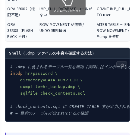
ORA-39002（権
IMP_FULL_DATABASE ロールが
GRANT IMP_FULL_DA
スクロールできます
限不足）
ない
TO user
ORA-
ROW MOVEMENT が無効 /
ALTER TABLE … ENAB
38305（FLASH
UNDO 期間超過
ROW MOVEMENT / Da
BACK 不可）
Pump を使用
Shell（.dmp ファイルの中身を確認する方法）
# .dmp に含まれるテーブル一覧を確認（実際にはインポートしな
impdp
hr/password \

    directory=DATA_PUMP_DIR \

    dumpfile=hr_backup.dmp \

    sqlfile=check_contents.sql
# check_contents.sql に CREATE TABLE 文が出力される
# → 目的のテーブルが含まれているか確認