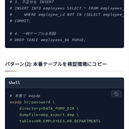
# 3. 不足分を INSERT
# INSERT INTO employees SELECT * FROM employees_b
#     WHERE employee_id NOT IN (SELECT employee_i
# COMMIT;
# 4. 一時テーブルを削除
# DROP TABLE employees_bk PURGE;
パターン(2): 本番テーブルを検証環境にコピー
Shell
# 本番で expdp
expdp
hr/password \

    directory=DATA_PUMP_DIR \

    dumpfile=emp_export.dmp \

    tables=HR.EMPLOYEES,HR.DEPARTMENTS