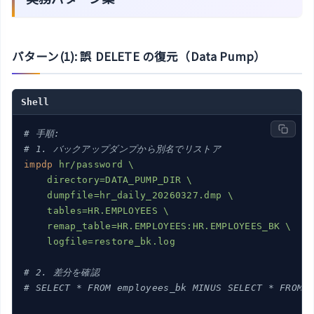
パターン(1): 誤 DELETE の復元（Data Pump）
Shell
# 手順:
# 1. バックアップダンプから別名でリストア
impdp
hr/password \

    directory=DATA_PUMP_DIR \

    dumpfile=hr_daily_20260327.dmp \

    tables=HR.EMPLOYEES \

    remap_table=HR.EMPLOYEES:HR.EMPLOYEES_BK \

    logfile=restore_bk.log
# 2. 差分を確認
# SELECT * FROM employees_bk MINUS SELECT * FROM 