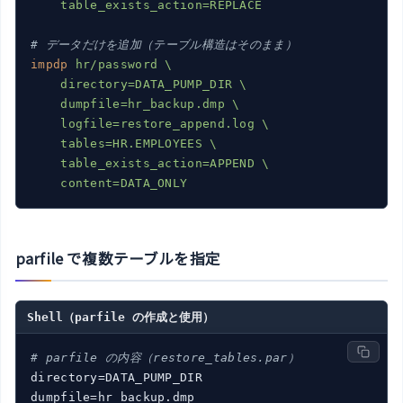
    table_exists_action=REPLACE
# データだけを追加（テーブル構造はそのまま）
impdp
hr/password \

    directory=DATA_PUMP_DIR \

    dumpfile=hr_backup.dmp \

    logfile=restore_append.log \

    tables=HR.EMPLOYEES \

    table_exists_action=APPEND \

    content=DATA_ONLY
parfile で複数テーブルを指定
Shell（parfile の作成と使用）
# parfile の内容（restore_tables.par）
directory=DATA_PUMP_DIR

dumpfile=hr_backup.dmp
