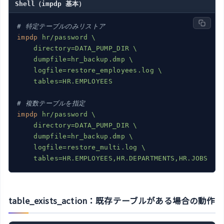
Shell（impdp 基本）
# 特定テーブルのみリストア
impdp
hr/password \

    directory=DATA_PUMP_DIR \

    dumpfile=hr_backup.dmp \

    logfile=restore_employees.log \

    tables=HR.EMPLOYEES
# 複数テーブルを指定
impdp
hr/password \

    directory=DATA_PUMP_DIR \

    dumpfile=hr_backup.dmp \

    logfile=restore_multi.log \

    tables=HR.EMPLOYEES,HR.DEPARTMENTS,HR.JOBS
table_exists_action：既存テーブルがある場合の動作