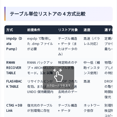
テーブル単位リストアの 4 方式比較
方式
前提条件
リストア対象
速度
適する
impdp（D
expdp で取得し
テーブル構造
高速（パラ
定期バ
ata
た .dmp ファイル
+ データ（ま
レル対応）
プから
Pump）
が必要
たはデータの
最も一
み）
RMAN
RMAN バックアッ
特定時点のテ
中〜低（補
物理バ
RECOVER
プ + ARCHIVELOG
ーブル状態
助インスタ
プしか
TABLE
モード。
12c 以降
ンス使用）
の特定
FLASHBAC
リサイクルビンが
DROP された
高速
DROP T
スクロールできます
K TABLE
有効。または
テーブル / 過
の取り
UNDO 保持期間内
去時点のデー
時間前
タ
復元
CTAS + DB
復元元のテーブル
テーブル構造
ネットワー
別環境
Link
が別環境に存在
+ データ
ク依存
検証等
コピー