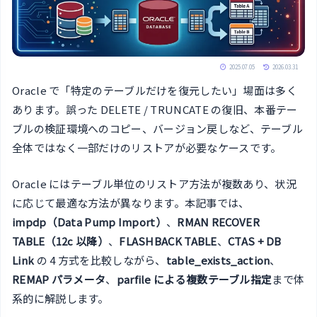
2025.07.05
2026.03.31
Oracle で「特定のテーブルだけを復元したい」場面は多く
あります。誤った DELETE / TRUNCATE の復旧、本番テー
ブルの検証環境へのコピー、バージョン戻しなど、テーブル
全体ではなく一部だけのリストアが必要なケースです。
Oracle にはテーブル単位のリストア方法が複数あり、状況
に応じて最適な方法が異なります。本記事では、
impdp（Data Pump Import）
、
RMAN RECOVER
TABLE（12c 以降）
、
FLASHBACK TABLE
、
CTAS + DB
Link
の 4 方式を比較しながら、
table_exists_action
、
REMAP パラメータ
、
parfile による複数テーブル指定
まで体
系的に解説します。