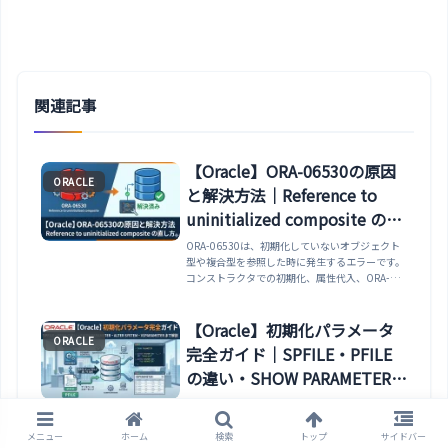
関連記事
【Oracle】ORA-06530の原因
ORACLE
と解決方法｜Reference to
uninitialized composite の直
し方
ORA-06530は、初期化していないオブジェクト
型や複合型を参照した時に発生するエラーです。
コンストラクタでの初期化、属性代入、ORA-
06531との違いを整理します。
【Oracle】初期化パラメータ
ORACLE
完全ガイド｜SPFILE・PFILE
の違い・SHOW PARAMETER・
ALTER SYSTEM・
Oracle の初期化パラメータ管理を完全解説。
SPFILE と PFILE の違い・SHOW PARAMETER /
V$PARAMETER まで解説
V$PARAMETER でのパラメータ確認・ALTER
メニュー
ホーム
検索
トップ
サイドバー