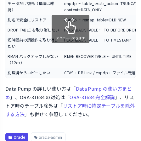
データだけ復元（構造は維
impdp … table_exists_action=TRUNCATE
持）
content=DATA_ONLY
別名で安全にリストア
impdp … remap_table=OLD:NEW
DROP TABLE を取り消したい
FLASHBACK TABLE … TO BEFORE DROP
スクロールできます
短時間前の誤操作を取り消し
FLASHBACK TABLE … TO TIMESTAMP
たい
RMAN バックアップしかない
RMAN RECOVER TABLE … UNTIL TIME
（12c+）
別環境からコピーしたい
CTAS + DB Link / expdp + ファイル転送 +
Data Pump の詳しい使い方は「
Data Pump の使い方まと
め
」、ORA-31684 の対処は「
ORA-31684 完全解説
」、リス
トア時のテーブル除外は「
リストア時に特定テーブルを除外
する方法
」も併せて参照してください。
Oracle
oracle-admin