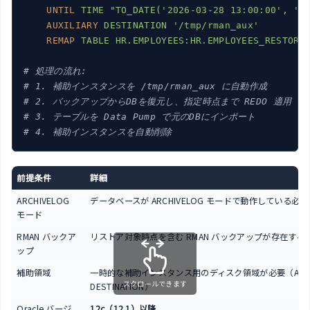
UNTIL
TIME "TO_DATE('2026-03-28 13:00:00', 'Y
AUXILIARY
DESTINATION '/tmp/rman_aux'
REMAP
TABLE HR.EMPLOYEES:HR.EMPLOYEES_RESTORE
# 処理の流れ:
# 1. 補助インスタンスを /tmp/rman_aux に自動作成
# 2. バックアップからDBを復元し、指定時点まで REDO 適用
# 3. テーブルを Data Pump で元のDBにインポート
# 4. 補助インスタンスを自動削除
前提条件
詳細
ARCHIVELOG
データベースが ARCHIVELOG モードで動作している必
モード
RMAN バックア
リストア対象時点を含む RMAN バックアップが存在する
ップ
補助領域
一時的な補助インスタンス用のディスク領域が必要（AUXIL
スクロールできます
DESTINATION）
Oracle バージ
12c（12.1）以降