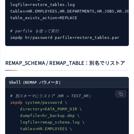
logfile=restore_tables.log

tables=HR.EMPLOYEES,HR.DEPARTMENTS,HR.JOBS,HR.JOB_
table_exists_action=REPLACE

# parfile を使って実行
REMAP_SCHEMA / REMAP_TABLE：別名でリストア
Shell（REMAP パラメータ）
# 別スキーマにリストア（HR → TEST_HR）
impdp
system/password \

    directory=DATA_PUMP_DIR \

    dumpfile=hr_backup.dmp \

    logfile=remap_schema.log \

    tables=HR.EMPLOYEES \
