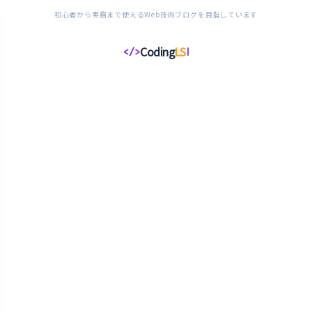
初心者から実務まで使えるWeb技術ブログを目指しています
Coding
LS
</>
コ
ー
デ
ィ
ン
グ
ラ
イ
フ
ス
タ
イ
ル