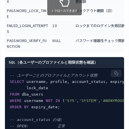
X
更回数
PASSWORD_LOCK_TIM
1
ロックアウト期間（日）
スクロールできます
E
FAILED_LOGIN_ATTEMPT
10
ロックまでのログイン失敗回数
S
PASSWORD_VERIFY_FU
NULL
パスワード複雑性チェック関数
NCTION
SQL（各ユーザーのプロファイルと期限状態を確認）
-- ユーザーごとのプロファイルとアカウント状態
SELECT
 username, profile, account_status, expiry_d
FROM
WHERE
 username 
NOT
IN
 (
'SYS'
,
'SYSTEM'
,
'ANONYMOUS'
ORDER
BY
 expiry_date;

-- account_status の値:
-- OPEN:            正常