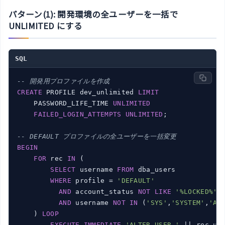
パターン(1): 開発環境の全ユーザーを一括で
UNLIMITED にする
SQL
-- 開発用プロファイルを作成
CREATE
 PROFILE dev_unlimited 
LIMIT
    PASSWORD_LIFE_TIME 
UNLIMITED
FAILED_LOGIN_ATTEMPTS
UNLIMITED
;

-- DEFAULT プロファイルの全ユーザーを一括変更
BEGIN
FOR
 rec 
IN
 (

SELECT
 username 
FROM
 dba_users

WHERE
 profile = 
'DEFAULT'
AND
 account_status 
NOT
LIKE
'%LOCKED%'
AND
 username 
NOT
IN
 (
'SYS'
,
'SYSTEM'
,
'AN
    ) 
LOOP
EXECUTE
IMMEDIATE
'ALTER USER '
 || rec.us