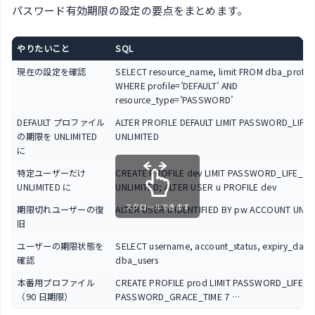
パスワード有効期限の設定の要点をまとめます。
やりたいこと
SQL
現在の設定を確認
SELECT resource_name, limit FROM dba_profile
WHERE profile=’DEFAULT’ AND
resource_type=’PASSWORD’
DEFAULT プロファイル
ALTER PROFILE DEFAULT LIMIT PASSWORD_LIFE_
の期限を UNLIMITED
UNLIMITED
に
特定ユーザーだけ
CREATE PROFILE dev LIMIT PASSWORD_LIFE_TI
UNLIMITED に
UNLIMITED; ALTER USER u PROFILE dev
スクロールできます
期限切れユーザーの復
ALTER USER u IDENTIFIED BY pw ACCOUNT UNL
旧
ユーザーの期限状態を
SELECT username, account_status, expiry_dat
確認
dba_users
本番用プロファイル
CREATE PROFILE prod LIMIT PASSWORD_LIFE_T
（90 日期限）
PASSWORD_GRACE_TIME 7 …