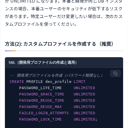
が UNLIMITED になります。本番と開発が同じ DB インスタ
ンスの場合、本番ユーザーのセキュリティが低下するリスク
があります。特定ユーザーだけ変更したい場合は、次のカス
タムプロファイルを使ってください。
方法(2): カスタムプロファイルを作成する（推奨）
SQL（開発用プロファイルの作成と適用）
-- 開発用プロファイルを作成（パスワード期限なし）
CREATE
 PROFILE dev_profile 
LIMIT
    PASSWORD_LIFE_TIME     
UNLIMITED
PASSWORD_GRACE_TIME
UNLIMITED
PASSWORD_REUSE_TIME
UNLIMITED
PASSWORD_REUSE_MAX
UNLIMITED
FAILED_LOGIN_ATTEMPTS
UNLIMITED
PASSWORD_LOCK_TIME
UNLIMITED
;
