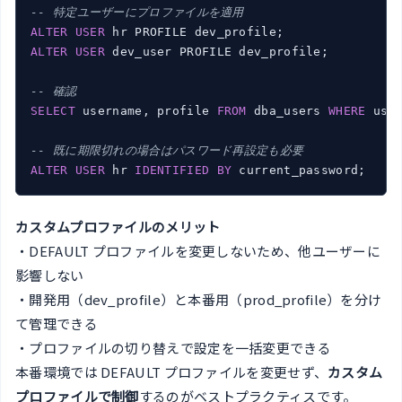
-- 特定ユーザーにプロファイルを適用
ALTER
USER
ALTER
USER
 dev_user PROFILE dev_profile;

-- 確認
SELECT
 username, profile 
FROM
 dba_users 
WHERE
 use
-- 既に期限切れの場合はパスワード再設定も必要
ALTER
USER
 hr 
IDENTIFIED
BY
カスタムプロファイルのメリット
・DEFAULT プロファイルを変更しないため、他ユーザーに
影響しない
・開発用（dev_profile）と本番用（prod_profile）を分け
て管理できる
・プロファイルの切り替えで設定を一括変更できる
本番環境では DEFAULT プロファイルを変更せず、
カスタム
プロファイルで制御
するのがベストプラクティスです。