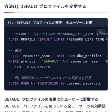
方法(1): DEFAULT プロファイルを変更する
SQL（DEFAULT プロファイルの変更: 全ユーザーに影響）
-- DEFAULT プロファイルの PASSWORD_LIFE_TIME を UNLI
ALTER
 PROFILE 
DEFAULT
LIMIT
 PASSWORD_LIFE_TIME 
UN
-- 確認
SELECT
 resource_name, 
limit
FROM
WHERE
 profile = 
'DEFAULT'
AND
 resource_name = 
'PA
-- LIMIT = UNLIMITED
-- 既に期限切れのユーザーはパスワード再設定も必要
ALTER
USER
 hr 
IDENTIFIED
BY
DEFAULT プロファイルの変更は全ユーザーに影響する
DEFAULT プロファイルを使っている全ユーザーの有効期限