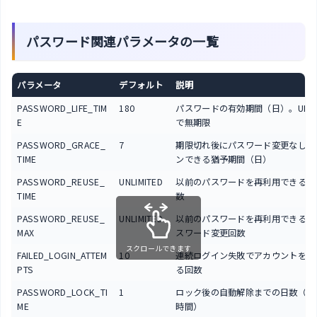
パスワード関連パラメータの一覧
パラメータ
デフォルト
説明
PASSWORD_LIFE_TIM
180
パスワードの有効期間（日）。UNLIM
E
で無期限
PASSWORD_GRACE_
7
期限切れ後にパスワード変更なしで
TIME
ンできる猶予期間（日）
PASSWORD_REUSE_
UNLIMITED
以前のパスワードを再利用できるま
TIME
数
PASSWORD_REUSE_
UNLIMITED
以前のパスワードを再利用できるま
MAX
スワード変更回数
スクロールできます
FAILED_LOGIN_ATTEM
10
連続ログイン失敗でアカウントをロ
PTS
る回数
PASSWORD_LOCK_TI
1
ロック後の自動解除までの日数（1/24
ME
時間）