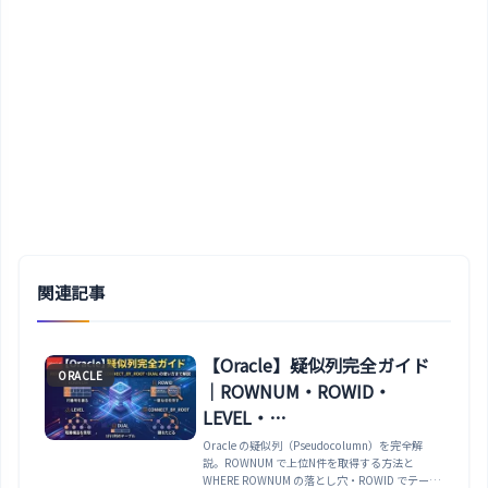
関連記事
【Oracle】疑似列完全ガイド
ORACLE
｜ROWNUM・ROWID・
LEVEL・
CONNECT_BY_ROOT・DUAL
Oracle の疑似列（Pseudocolumn）を完全解
説。ROWNUM で上位N件を取得する方法と
の使い方まで解説
WHERE ROWNUM の落とし穴・ROWID でテーブ