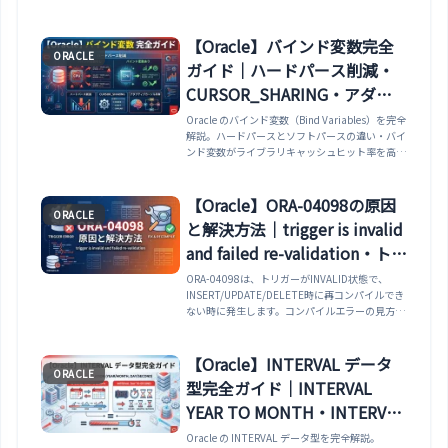
ルの物理アドレスを参照する方法・重複行の削除
に ROWID を使う方法・LEVEL・
CONNECT_BY_ROOT・
【Oracle】バインド変数完全
ORACLE
CONNECT_BY_ISLEAF・
ガイド｜ハードパース削減・
SYS_CONNECT_BY_PATH で階層クエリを制御す
る方法・ORA_ROWSCN でコミット SCN を確認
CURSOR_SHARING・アダプ
する方法・DUAL テーブルの用途（関数の実行・
ティブカーソル共有まで解説
Oracle のバインド変数（Bind Variables）を完全
定数の取得・NEXTVAL の呼び出し）まで解説し
解説。ハードパースとソフトパースの違い・バイ
ます。
ンド変数がライブラリキャッシュヒット率を高め
るしくみ・EXECUTE IMMEDIATE の USING 句で
バインド変数を渡す方法・CURSOR_SHARING パ
ラメータ（EXACT / FORCE）の特徴と副作用・
【Oracle】ORA-04098の原因
ORACLE
バインド変数ピーキング（Bind Variable
と解決方法｜trigger is invalid
Peeking）と実行計画の固定化問題・Adaptive
Cursor Sharing（アダプティブカーソル共有）で
and failed re-validation・トリ
異なる値に最適な計画を使い分ける方法まで実例
ガーが無効です
ORA-04098は、トリガーがINVALID状態で、
で解説します。
INSERT/UPDATE/DELETE時に再コンパイルでき
ない時に発生します。コンパイルエラーの見方、
無効トリガーの探し方、権限不足、依存オブジェ
クト変更、再コンパイル手順を整理します。
【Oracle】INTERVAL データ
ORACLE
型完全ガイド｜INTERVAL
YEAR TO MONTH・INTERVAL
DAY TO SECOND による期間
Oracle の INTERVAL データ型を完全解説。