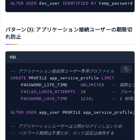
ALTER
USER
 dev_user 
IDENTIFIED
BY
 temp_password 
A
パターン(3): アプリケーション接続ユーザーの期限切
れ防止
SQL
-- アプリケーション接続用ユーザー専用プロファイル
CREATE
 PROFILE app_service_profile 
LIMIT
    PASSWORD_LIFE_TIME     
UNLIMITED
-- 期限なし
FAILED_LOGIN_ATTEMPTS
10
-- ブルート
PASSWORD_LOCK_TIME
1
/
24
;       
-- 1 時間ロ
ALTER
USER
 app_user PROFILE app_service_profile;

-- アプリケーションユーザーは人間がログインしないため
-- パスワード期限は不要だが、ロック設定は維持する