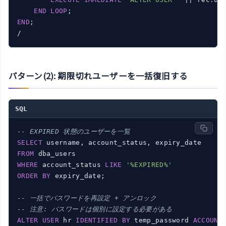
END
LOOP
END
;

パターン(2): 期限切れユーザーを一括復旧する
SQL
-- EXPIRED 状態のユーザーを一覧
SELECT
FROM
WHERE
 account_status 
LIKE
'%EXPIRED%'
ORDER
BY
 expiry_date;

-- 一括でパスワードを再設定 + アンロック
-- 注意: パスワードは個別に設定する必要がある
ALTER
USER
 hr 
IDENTIFIED
BY
 temp_password 
ACCOUNT