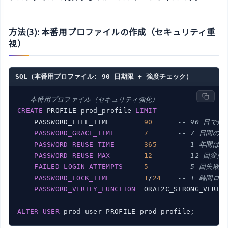
方法(3): 本番用プロファイルの作成（セキュリティ重
視）
SQL（本番用プロファイル: 90 日期限 + 強度チェック）
-- 本番用プロファイル（セキュリティ強化）
CREATE
 PROFILE prod_profile 
LIMIT
    PASSWORD_LIFE_TIME        
90
-- 90 日で期
PASSWORD_GRACE_TIME
7
-- 7 日間の猶
PASSWORD_REUSE_TIME
365
-- 1 年間は
PASSWORD_REUSE_MAX
12
-- 12 回変
FAILED_LOGIN_ATTEMPTS
5
-- 5 回失敗
PASSWORD_LOCK_TIME
1
/
24
-- 1 時間ロッ
PASSWORD_VERIFY_FUNCTION
  ORA12C_STRONG_VERIF
ALTER
USER