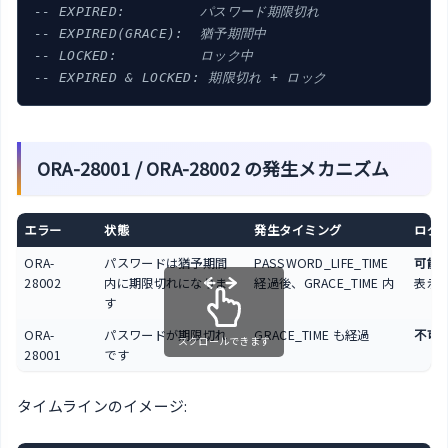
-- EXPIRED:         パスワード期限切れ
-- EXPIRED(GRACE):  猶予期間中
-- LOCKED:          ロック中
-- EXPIRED & LOCKED: 期限切れ + ロック
ORA-28001 / ORA-28002 の発生メカニズム
エラー
状態
発生タイミング
ログ
ORA-
パスワードは猶予期間
PASSWORD_LIFE_TIME
可能
28002
内に期限切れになりま
経過後、GRACE_TIME 内
表示
す
ORA-
パスワードが期限切れ
GRACE_TIME も経過
不可
スクロールできます
28001
です
タイムラインのイメージ: