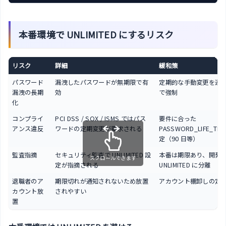
本番環境で UNLIMITED にするリスク
リスク
詳細
緩和策
パスワード
漏洩したパスワードが無期限で有
定期的な手動変更を運
漏洩の長期
効
で強制
化
コンプライ
PCI DSS / SOX / ISMS ではパス
要件に合った
アンス違反
ワードの定期変更が要求される
PASSWORD_LIFE_TIM
定（90 日等）
監査指摘
セキュリティ監査で UNLIMITED 設
本番は期限あり、開発
スクロールできます
定が指摘される
UNLIMITED に分離
退職者のア
期限切れが通知されないため放置
アカウント棚卸しの定
カウント放
されやすい
置