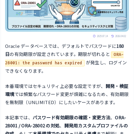
2025.07.14
2026.04.02
Oracle データベースでは、デフォルトでパスワードに
180
日
の有効期限が設定されています。期限が切れると
ORA-
が発生し、ログイン
28001: the password has expired
できなくなります。
本番環境ではセキュリティ上必要な設定ですが、
開発・検証
環境
では頻繁なパスワード変更が煩雑になるため、有効期限
を無制限（UNLIMITED）にしたいケースがあります。
本記事では、
パスワード有効期限の確認・変更方法
、
ORA-
28001 / ORA-28002 の対処
、
開発用カスタムプロファイルの
作成
、そして
本番環境でのセキュリティ考慮
まで解説しま