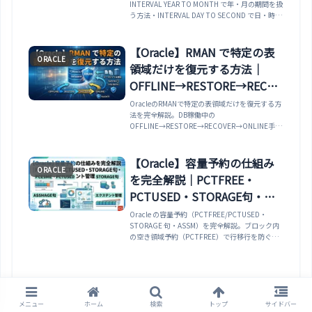
INTERVAL YEAR TO MONTH で年・月の期間を扱
計算まで解説
う方法・INTERVAL DAY TO SECOND で日・時・
分・秒（マイクロ秒まで）の期間を扱う方法・
NUMTOYMINTERVAL / NUMTODSINTERVAL で
数値を INTERVAL に変換する方法・DATE /
【Oracle】RMAN で特定の表
ORACLE
TIMESTAMP と INTERVAL の四則演算・
領域だけを復元する方法｜
EXTRACT で INTERVAL から特定の要素を取り出
す方法・勤怠管理・SLA 計算・期限管理などの実
OFFLINE→RESTORE→RECOV
務ユースケースまで実例で解説します。
ER→ONLINE・データファイ
OracleのRMANで特定の表領域だけを復元する方
法を完全解説。DB稼働中の
ル単位・VALIDATE・TSPITR
OFFLINE→RESTORE→RECOVER→ONLINE手
まで解説
順、データファイル単位のリストア、RMAN
VALIDATEによる事前検証、表領域のPoint-in-
Timeリカバリ（TSPITR）、破損ブロック修復
【Oracle】容量予約の仕組み
ORACLE
（BLOCK RECOVER）、SYSTEMやUNDO表領域
を完全解説｜PCTFREE・
の特別な扱い、表領域の状態確認SQLまで網羅。
PCTUSED・STORAGE句・
ASSM・エクステント管理
Oracle の容量予約（PCTFREE/PCTUSED・
STORAGE 句・ASSM）を完全解説。ブロック内
の空き領域予約（PCTFREE）で行移行を防ぐ仕
組み、INITIAL/NEXT/PCTINCREASE エクステン
ト設定、自動セグメント領域管理（ASSM）と手
動管理の違い、ローカル管理表領域の
AUTOALLOCATE vs UNIFORM SIZE まで、設定
確認 SQL と変更手順を含めて体系的に解説しま
す。
メニュー
ホーム
検索
トップ
サイドバー