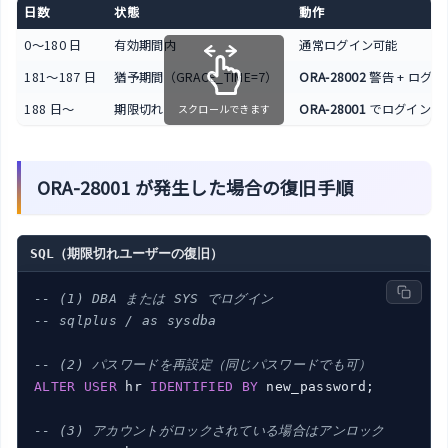
日数
状態
動作
0〜180 日
有効期間内
通常ログイン可能
181〜187 日
猶予期間（GRACE_TIME=7）
ORA-28002
警告 + ログ
188 日〜
期限切れ
ORA-28001
でログイン不
スクロールできます
ORA-28001 が発生した場合の復旧手順
SQL（期限切れユーザーの復旧）
-- (1) DBA または SYS でログイン
-- sqlplus / as sysdba
-- (2) パスワードを再設定（同じパスワードでも可）
ALTER
USER
 hr 
IDENTIFIED
BY
 new_password;

-- (3) アカウントがロックされている場合はアンロック