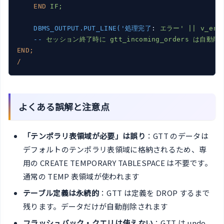
END
IF;
DBMS_OUTPUT.PUT_LINE('処理完了
: 
エラー' || v_err_
--
セッション終了時に gtt_incoming_orders は自動
END;
/
よくある誤解と注意点
「テンポラリ表領域が必要」は誤り
：GTT のデータは
デフォルトのテンポラリ表領域に格納されるため、専
用の CREATE TEMPORARY TABLESPACE は不要です。
通常の TEMP 表領域が使われます
テーブル定義は永続的
：GTT は定義を DROP するまで
残ります。データだけが自動削除されます
フラッシュバック・クエリは使えない
：GTT は undo