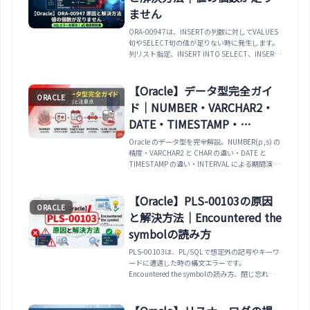
ません
ORA-00947は、INSERTの列数に対してVALUES
句やSELECT句の値が足りない時に発生します。
列リスト指定、INSERT INTO SELECT、INSERT
ALL、DEFAULT/NULLの直し方を整理します。
【Oracle】データ型完全ガイ
ORACLE
ド｜NUMBER・VARCHAR2・
DATE・TIMESTAMP・
INTERVAL・CLOB・BLOB の
Oracle のデータ型を完全解説。NUMBER(p,s) の
精度・VARCHAR2 と CHAR の違い・DATE と
選び方と注意点
TIMESTAMP の違い・INTERVAL による期間演
算・CLOB/BLOB の使いどころ・21c JSON 型ま
で、選択基準・よくある設計ミス・型変換関数と
あわせて解説します。
【Oracle】PLS-00103の原因
ORACLE
と解決方法｜Encountered the
symbolの読み方
PLS-00103は、PL/SQLで想定外の記号やキーワ
ードに遭遇した時の構文エラーです。
Encountered the symbolの読み方、閉じ忘れ、
セミコロン、IF/LOOP/CASEの修正例を整理しま
す。