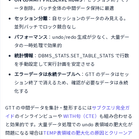
ータ削除。バッチ全体の中間データ保持に最適
セッション分離
：自セッションのデータのみ見える。
並列バッチでロック競合なし
パフォーマンス
：undo/redo 生成が少なく、大量デー
タの一時処理で効果的
統計情報
：DBMS_STATS.SET_TABLE_STATS で行数
を手動設定して実行計画を安定させる
エラーデータは永続テーブルへ
：GTT のデータはセッ
ション終了で消えるため、確認が必要なデータは永続
化する
GTT の中間データを集計・整形するには
サブクエリ完全ガ
イド
のインラインビューや
WITH句（CTE）
も組み合わせる
と効果的です。大量データ処理での undo 表領域の肥大化が
問題になる場合は
TEMP表領域の肥大化の原因とクリーンア