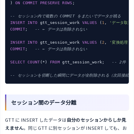
) 
ON
COMMIT
PRESERVE
ROWS
;

-- セッション内で複数の COMMIT をまたいでデータが残る
INSERT
INTO
 gtt_session_work 
VALUES
 (
1
, 
'データ取込
COMMIT
;   
-- ← データは削除されない
INSERT
INTO
 gtt_session_work 
VALUES
 (
2
, 
'変換処理'
,
COMMIT
;   
-- ← データは削除されない
SELECT
COUNT
(*) 
FROM
 gtt_session_work;   
-- 2件（
-- セッションを切断した瞬間にデータが全削除される（次回接続時
セッション間のデータ分離
GTT に INSERT したデータは
自分のセッションからしか見
えません
。同じ GTT に別セッションが INSERT しても、お