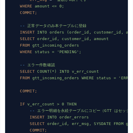
WHERE
amount <= 0;
COMMIT;
--
正常データのみ本テーブルに登録
INSERT
INTO orders (order_id, customer_id, am
SELECT
order_id, customer_id, amount
FROM
gtt_incoming_orders
WHERE
status = 'PENDING';
--
エラー件数確認
SELECT
COUNT(*) INTO v_err_count
FROM
gtt_incoming_orders WHERE status = 'ERRO
COMMIT;
IF
v_err_count > 0 THEN
--
エラー明細を永続テーブルにコピー（GTT はセッシ
INSERT
INTO order_errors
SELECT
order_id, err_msg, SYSDATE FROM gt
COMMIT;