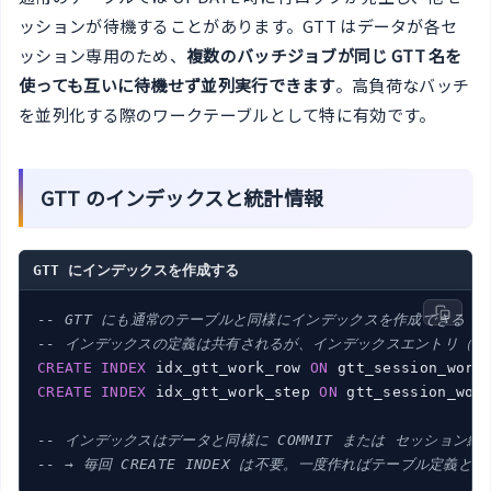
ッションが待機することがあります。GTT はデータが各セ
ッション専用のため、
複数のバッチジョブが同じ GTT 名を
使っても互いに待機せず並列実行できます
。高負荷なバッチ
を並列化する際のワークテーブルとして特に有効です。
GTT のインデックスと統計情報
GTT にインデックスを作成する
-- GTT にも通常のテーブルと同様にインデックスを作成できる
-- インデックスの定義は共有されるが、インデックスエントリ（
CREATE
INDEX
 idx_gtt_work_row 
ON
CREATE
INDEX
 idx_gtt_work_step 
ON
 gtt_session_work
-- インデックスはデータと同様に COMMIT または セッション
-- → 毎回 CREATE INDEX は不要。一度作ればテーブル定義と