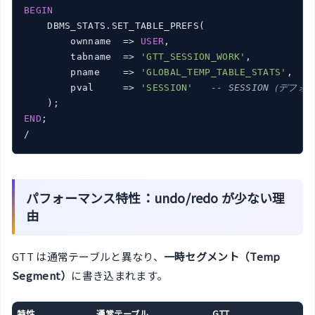
BEGIN
    DBMS_STATS.SET_TABLE_PREFS(

        ownname  => 
USER
,

        tabname  => 
'GTT_SESSION_WORK'
,

        pname    => 
'GLOBAL_TEMP_TABLE_STATS'
,

        pval     => 
'SESSION'
-- SESSION（デフォ
END
;

パフォーマンス特性：undo/redo が少ない理
由
GTT は通常テーブルと異なり、
一時セグメント（Temp
Segment）
に書き込まれます。
特性
通常テーブル
GTT