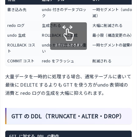
書き込み先
undo 付きのデータブロッ
一時セグメント（undo 
ク
減）
redo ログ
生成される
大幅に削減される
undo 生成
ROLLBACK 用に生成
最小限（構造変更のみ）
ROLLBACK コス
undo から復元するため重
一時セグメントの破棄の
スクロールできます
ト
い
COMMIT コスト
redo をフラッシュ
削減される
大量データを一時的に処理する場合、通常テーブルに書いて
最後に DELETE するよりも GTT を使う方がundo 表領域の
消費と redo ログの生成を大幅に抑えられます。
GTT の DDL（TRUNCATE・ALTER・DROP）
GTT に対する DDL の動作