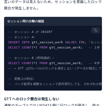
互いのデータは見えないため、セッションを意識したロック
競合が発生しません。
セッション間の分離の確認
-- セッション A が INSERT
-- セッション A:
INSERT
INTO
 gtt_session_work 
VALUES
 (
99
, 
'セッション
SELECT
COUNT
(*) 
FROM
 gtt_session_work;   
-- 1件（
-- セッション B（同時接続）:
SELECT
COUNT
(*) 
FROM
 gtt_session_work;   
-- 0件（
-- → GTT は行レベルのロックも発生しない（データが独立してい
-- 実務上の利点:
-- バッチ処理を複数セッションで並列実行しても、それぞれが独
GTT へのロック競合は発生しない
通常のテーブルでは UPDATE 時に行ロックが発生し、他セ