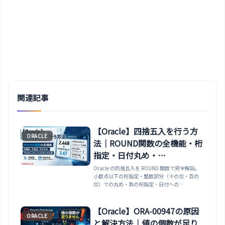
関連記事
【Oracle】四捨五入を行う方
ORACLE
法｜ROUND関数の全機能・桁
指定・日付丸め・
TRUNC/CEIL/FLOORとの比較
Oracle の四捨五入を ROUND 関数で完全解説。
小数点以下の桁指定・整数部分（十の位・百の
位）での丸め・負の桁指定・日付への
ROUND（月・年・週単位）・
TRUNC/CEIL/FLOOR との使い分け比較・金融計
算での注意点まで、実務で使えるSQL例を豊富に
【Oracle】ORA-00947の原因
ORACLE
紹介します。
と解決方法｜値の個数が足り