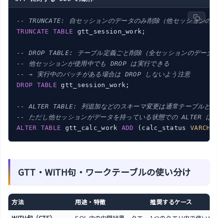
-- TRUNCATE: 自セッションのデータのみ削除（他セッションの
TRUNCATE
TABLE
 gtt_session_work;

-- DROP TABLE: テーブル定義ごと削除（全セッションのデー
-- 他セッションが使用中でも DROP は実行できる
-- → 実行中のバッチがある場合は DROP しないよう注意
DROP
TABLE
 gtt_session_work;

-- ALTER TABLE: 列追加などのスキーマ変更は通常テーブルと
-- ただし他セッションがデータを持っている状態での ALTER 
ALTER
TABLE
 gtt_calc_work 
ADD
 (calc_status 
VARCHA
GTT・WITH句・ワークテーブルの使い分け
方法
用途・特徴
推奨するケース