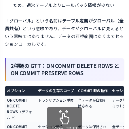
ため、通常テーブルよりロールバック情報が少ない
「グローバル」という名前は
テーブル定義がグローバル（全
員共有）
という意味であり、データがグローバルに見えると
いう意味ではありません。データの可視範囲はあくまでセッ
ションローカルです。
2種類の GTT：ON COMMIT DELETE ROWS と
ON COMMIT PRESERVE ROWS
オプション
データの生存スコープ
COMMIT 時の動作
セッショ
ON COMMIT
トランザクション単位
全データが自動削
データ削
DELETE
除される
ミット分
ROWS
（デフォ
ルト）
ON COMMIT
セッション単位
データは保持され
全データ
スクロールできます