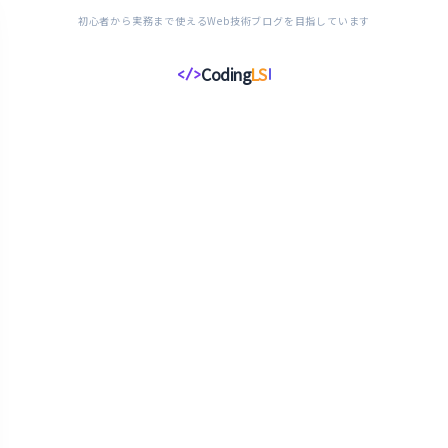
初心者から実務まで使えるWeb技術ブログを目指しています
Coding
LS
</>
コ
ー
デ
ィ
ン
グ
ラ
イ
フ
ス
タ
イ
ル