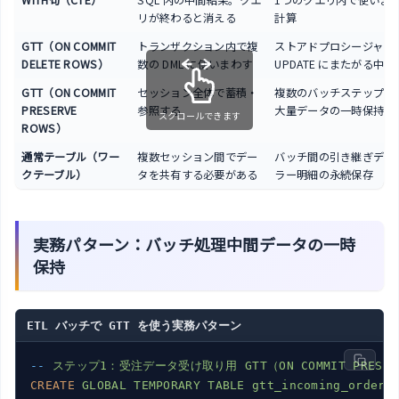
WITH句（CTE）
SQL 内の中間結果。クエ
1つのクエリ内で使いま
リが終わると消える
計算
GTT（ON COMMIT
トランザクション内で複
ストアドプロシージャで
DELETE ROWS）
数の DML に使いまわす
UPDATE にまたがる中
GTT（ON COMMIT
セッション全体で蓄積・
複数のバッチステップを
PRESERVE
参照する
大量データの一時保持
スクロールできます
ROWS）
通常テーブル（ワー
複数セッション間でデー
バッチ間の引き継ぎデー
クテーブル）
タを共有する必要がある
ラー明細の永続保存
実務パターン：バッチ処理中間データの一時
保持
ETL バッチで GTT を使う実務パターン
--
ステップ1：受注データ受け取り用 GTT（ON COMMIT PRESE
CREATE
GLOBAL TEMPORARY TABLE gtt_incoming_orders