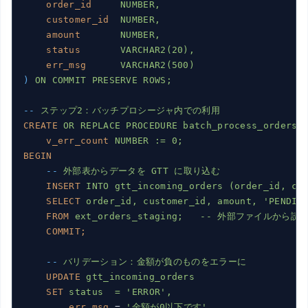
order_id
NUMBER,
customer_id
NUMBER,
amount
NUMBER,
status
VARCHAR2(20),
err_msg
VARCHAR2(500)
)
ON COMMIT PRESERVE ROWS;
--
ステップ2：バッチプロシージャ内での利用
CREATE
OR REPLACE PROCEDURE batch_process_orders 
v_err_count
NUMBER := 0;
BEGIN
--
外部表からデータを GTT に取り込む
INSERT
INTO gtt_incoming_orders (order_id, cu
SELECT
order_id, customer_id, amount, 'PENDIN
FROM
ext_orders_staging;   -- 外部ファイルから
COMMIT;
--
バリデーション：金額が負のものをエラーに
UPDATE
gtt_incoming_orders
SET
status  = 'ERROR',
err_msg
 = 
'金額が0以下です'