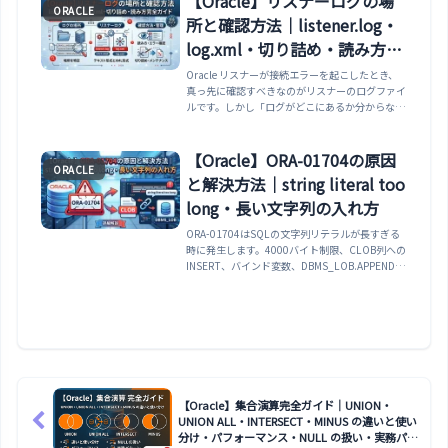
【Oracle】リスナーログの場
ORACLE
所と確認方法｜listener.log・
log.xml・切り詰め・読み方完
全ガイド
Oracle リスナーが接続エラーを起こしたとき、
真っ先に確認すべきなのがリスナーのログファイ
ルです。しかし「ログがどこにあるか分からな
い」「ログが大きくなりすぎて切り詰めたい」と
いう悩みを持つ方は多いです。本記事では
Oracle リスナ...
【Oracle】ORA-01704の原因
ORACLE
と解決方法｜string literal too
long・長い文字列の入れ方
ORA-01704はSQLの文字列リテラルが長すぎる
時に発生します。4000バイト制限、CLOB列への
INSERT、バインド変数、DBMS_LOB.APPEND、
SQL*Loaderでの回避方法を整理します。
【Oracle】集合演算完全ガイド｜UNION・
UNION ALL・INTERSECT・MINUS の違いと使い
分け・パフォーマンス・NULL の扱い・実務パタ