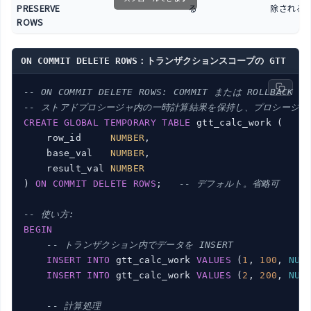
PRESERVE
る
除される
ROWS
ON COMMIT DELETE ROWS：トランザクションスコープの GTT
-- ON COMMIT DELETE ROWS: COMMIT または ROLLBA
-- ストアドプロシージャ内の一時計算結果を保持し、プロシージ
CREATE
GLOBAL
TEMPORARY
TABLE
 gtt_calc_work (

    row_id     
NUMBER
,

    base_val   
NUMBER
,

    result_val 
NUMBER
) 
ON
COMMIT
DELETE
ROWS
;   
-- デフォルト。省略可
-- 使い方:
BEGIN
-- トランザクション内でデータを INSERT
INSERT
INTO
 gtt_calc_work 
VALUES
 (
1
, 
100
, 
NUL
INSERT
INTO
 gtt_calc_work 
VALUES
 (
2
, 
200
, 
NUL
-- 計算処理