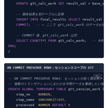
UPDATE
 gtt_calc_work 
SET
 result_val = base_va
-- 最終結果を別テーブルに反映
INSERT
INTO
 final_results 
SELECT
 result_val 
F
COMMIT
;   
-- ← ここで gtt_calc_work のデータが
-- COMMIT 後、gtt_calc_work は空
SELECT
COUNT
(*) 
FROM
 gtt_calc_work;   
-- 0件
END
;

ON COMMIT PRESERVE ROWS：セッションスコープの GTT
-- ON COMMIT PRESERVE ROWS: セッションが続く限りデー
-- 複数のトランザクションにまたがる中間データを蓄積したい場合
CREATE
GLOBAL
TEMPORARY
TABLE
 gtt_session_work (

    step_no    
NUMBER
,

    step_name  
VARCHAR2
(
100
),

    processed  
NUMBER
DEFAULT
0