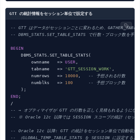
GTT の統計情報をセッション単位で設定する
-- GTT はデータがセッションごとに変わるため、GATHER_TABLE_
-- DBMS_STATS.SET_TABLE_STATS で行数・ブロック数
BEGIN
    DBMS_STATS.SET_TABLE_STATS(

        ownname   => 
USER
,

        tabname   => 
'GTT_SESSION_WORK'
,

        numrows   => 
10000
,   
-- 予想される行数
        numblks   => 
100
-- 予想ブロック数
END
;

-- → オプティマイザが GTT の行数を正しく見積もれるようにな
-- ※ Oracle 12c 以降では SESSION スコープの統計（
-- Oracle 12c 以降: GTT の統計をセッション単位で自動収
-- （GLOBAL_TEMP_TABLE_STATS を SESSION 