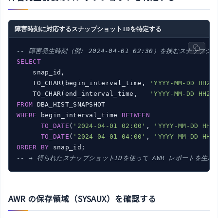
障害時刻に対応するスナップショットIDを特定する
-- 障害発生時刻（例: 2024-04-01 02:30）を挟むスナップ
SELECT
    snap_id,

    TO_CHAR(begin_interval_time, 
'YYYY-MM-DD HH24
    TO_CHAR(end_interval_time,   
'YYYY-MM-DD HH24
FROM
WHERE
 begin_interval_time 
BETWEEN
TO_DATE
(
'2024-04-01 02:00'
, 
'YYYY-MM-DD HH2
TO_DATE
(
'2024-04-01 04:00'
, 
'YYYY-MM-DD HH2
ORDER
BY
-- → 得られたスナップショットIDを使って AWR レポートを生成
AWR の保存領域（SYSAUX）を確認する