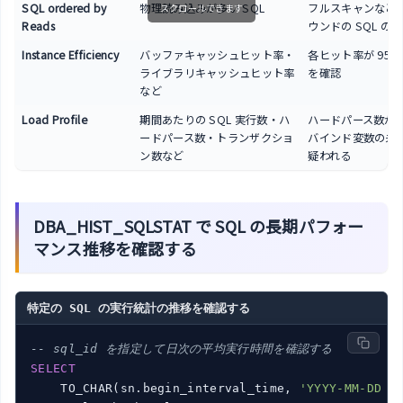
SQL ordered by
物理読み込みが多い SQL
フルスキャンなど I
スクロールできます
Reads
ウンドの SQL の
Instance Efficiency
バッファキャッシュヒット率・
各ヒット率が 95
ライブラリキャッシュヒット率
を確認
など
Load Profile
期間あたりの SQL 実行数・ハ
ハードパース数が
ードパース数・トランザクショ
バインド変数の未
ン数など
疑われる
DBA_HIST_SQLSTAT で SQL の長期パフォー
マンス推移を確認する
特定の SQL の実行統計の推移を確認する
-- sql_id を指定して日次の平均実行時間を確認する
SELECT
    TO_CHAR(sn.begin_interval_time, 
'YYYY-MM-DD H