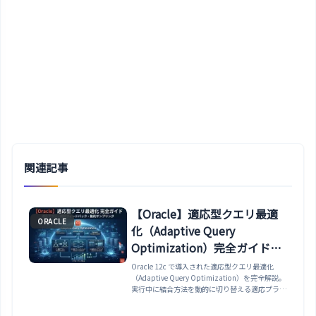
関連記事
【Oracle】適応型クエリ最適
ORACLE
化（Adaptive Query
Optimization）完全ガイド｜
適応プラン・統計フィードバ
Oracle 12c で導入された適応型クエリ最適化
（Adaptive Query Optimization）を完全解説。
ック・動的サンプリングまで
実行中に結合方法を動的に切り替える適応プラン
解説
（Adaptive Plans）の仕組み・実行結果を次回実
行に反映する統計フィードバック（Statistics