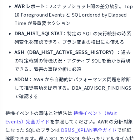
AWR レポート
：2スナップショット間の差分統計。Top
10 Foreground Events と SQL ordered by Elapsed
Time が最重要セクション
DBA_HIST_SQLSTAT
：特定の SQL の実行統計の時系
列変化を確認できる。プラン変更の検出にも使える
ASH（DBA_HIST_ACTIVE_SESS_HISTORY）
：過去
の特定時刻の待機状況・アクティブ SQL を後から再現
できる。障害の事後分析に必須
ADDM
：AWR から自動的にパフォーマンス問題を診断
して推奨事項を提示する。DBA_ADVISOR_FINDINGS
で確認する
待機イベントの意味と対処法は
待機イベント（Wait
Events）完全ガイド
を参照してください。AWR の分析対象
になった SQL のプランは
DBMS_XPLAN完全ガイド
で詳細
確認できます。遅い SQL の V$SQL を使ったリアルタイム特