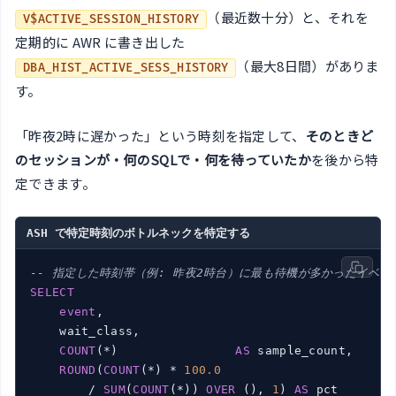
（最近数十分）と、それを
V$ACTIVE_SESSION_HISTORY
定期的に AWR に書き出した
（最大8日間）がありま
DBA_HIST_ACTIVE_SESS_HISTORY
す。
「昨夜2時に遅かった」という時刻を指定して、
そのときど
のセッションが・何のSQLで・何を待っていたか
を後から特
定できます。
ASH で特定時刻のボトルネックを特定する
-- 指定した時刻帯（例: 昨夜2時台）に最も待機が多かったイベン
SELECT
event
,

    wait_class,

COUNT
(*)                
AS
 sample_count,

ROUND
(
COUNT
(*) * 
100.0
        / 
SUM
(
COUNT
(*)) 
OVER
 (), 
1
) 
AS