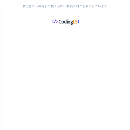
初心者から実務まで使えるWeb技術ブログを目指しています
Coding
LS
</>
コ
ー
デ
ィ
ン
グ
ラ
イ
フ
ス
タ
イ
ル