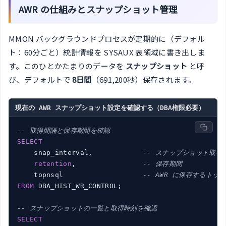
AWR の仕組みとスナップショット管理
MMON バックグラウンドプロセスが定期的に（デフォル
ト：60分ごと）統計情報を SYSAUX 表領域に書き出しま
す。このひとかたまりのデータを
スナップショット
と呼
び、デフォルトで
8日間
（691,200秒）保存されます。
現在の AWR スナップショット設定を確認する（DBA権限必要）
-- 取得間隔と保存期間を確認
SELECT
    snap_interval,            
-- スナップショット取得
retention
,                
-- 保存期間
    topnsql                   
-- AWR に保存するトップ
FROM
 DBA_HIST_WR_CONTROL;

-- スナップショットの一覧と取得時刻を確認
SELECT