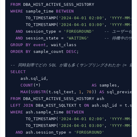
FROM
WHERE
 sample_time 
BETWEEN
      TO_TIMESTAMP(
'2024-04-01 02:00'
, 
'YYYY-MM-D
      TO_TIMESTAMP(
'2024-04-01 03:00'
, 
'YYYY-MM-D
AND
 session_type = 
'FOREGROUND'
-- ユーザーセ
AND
 session_state = 
'WAITING'
-- 待機中のサ
GROUP
BY
event
ORDER
BY
 sample_count 
DESC
;

-- 同時刻帯でどの SQL が最も多くサンプリングされたか（= 
SELECT
    ash.sql_id,

COUNT
(*)                    
AS
 samples,

MAX
(
SUBSTR
(t.sql_text, 
1
, 
70
)) 
AS
FROM
LEFT
JOIN
 DBA_HIST_SQLTEXT t 
ON
WHERE
 ash.sample_time 
BETWEEN
      TO_TIMESTAMP(
'2024-04-01 02:00'
, 
'YYYY-MM-D
      TO_TIMESTAMP(
'2024-04-01 03:00'
, 
'YYYY-MM-D
AND
 ash.session_type = 
'FOREGROUND'