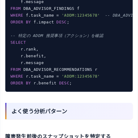
FROM
WHERE
 f.task_name = 
'ADDM:12345678'
-- DBA_ADVIS
ORDER
BY
 f.impact 
DESC
;

-- 特定の ADDM 推奨事項（アクション）を確認
SELECT
    r.rank,

    r.benefit,

FROM
WHERE
 r.task_name = 
'ADDM:12345678'
ORDER
BY
 r.benefit 
DESC
よく使う分析パターン
障害発生前後のスナップショットを特定する