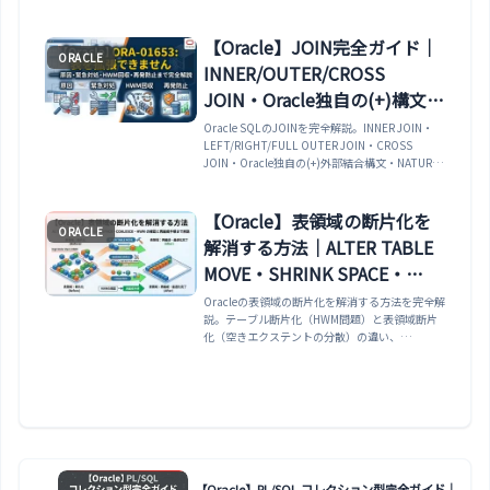
違い・AL32UTF8 / UTF8 文字セットでの日本語
（全角文字）の BYTE 数・NLS_CHARACTERSET
と NLS_LENGTH_SEMANTICS の確認方法・
【Oracle】JOIN完全ガイド｜
ORACLE
ALTER TABLE MODIFY で列サイズを拡大する方
INNER/OUTER/CROSS
法・SUBSTRB / LENGTHB でバイト単位のトリミ
ングを行う方法・JDBC / ODP.NET から INSERT
JOIN・Oracle独自の(+)構文・
時に ORA-12899 が発生する典型パターンと対処
自己結合・3テーブル結合・パ
Oracle SQLのJOINを完全解説。INNER JOIN・
法まで実例で解説します。
LEFT/RIGHT/FULL OUTER JOIN・CROSS
フォーマンス最適化まで実例
JOIN・Oracle独自の(+)外部結合構文・NATURAL
で解説
JOIN・JOIN USING・自己結合・3テーブル以上
の結合パターン・カルテシアン積の落とし穴・
Nested Loop/Hash Join/Sort Mergeの実行計画
【Oracle】表領域の断片化を
ORACLE
との関係まで豊富なSQL例で詳しく説明します。
解消する方法｜ALTER TABLE
MOVE・SHRINK SPACE・
COALESCE・HWM の確認と再
Oracleの表領域の断片化を解消する方法を完全解
説。テーブル断片化（HWM問題）と表領域断片
編成手順まで解説
化（空きエクステントの分散）の違い、
DBA_SEGMENTSでの無駄領域検出、ALTER
TABLE MOVE/SHRINK SPACE/COALESCEの使い
分け、インデックスの再構築、LOBセグメントの
断片化対策、オンライン再編成（12c MOVE
ONLINE）まで網羅。
【Oracle】PL/SQL コレクション型完全ガイド｜