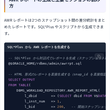
方
AWR レポートは2つのスナップショット間の差分統計をまと
めたレポートです。SQL*Plus やスクリプトから生成できま
す。
SQL*Plus から AWR レポートを生成する
-- SQL*Plus から対話式でレポートを生成（スナップショットI
@$ORACLE_HOME/rdbms/admin/awrrpt.sql

-- HTML 形式のレポートを直接生成する（snap_id を直接指定）
SELECT
OUTPUT
FROM
TABLE
(

    DBMS_WORKLOAD_REPOSITORY.AWR_REPORT_HTML(

        l_dbid       => (
SELECT
 dbid 
FROM
 V$
DATAB
        l_inst_num   => 
1
,

        l_bid        => 
200
,   
-- 開始スナップショットI