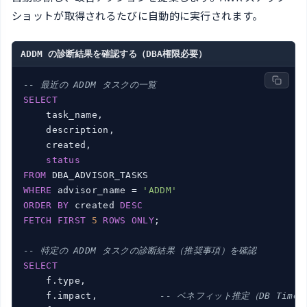
ショットが取得されるたびに自動的に実行されます。
ADDM の診断結果を確認する（DBA権限必要）
-- 最近の ADDM タスクの一覧
SELECT
    task_name,

    description,

    created,

status
FROM
WHERE
 advisor_name = 
'ADDM'
ORDER
BY
 created 
DESC
FETCH
FIRST
5
ROWS
ONLY
;

-- 特定の ADDM タスクの診断結果（推奨事項）を確認
SELECT
    f.type,

    f.impact,           
-- ベネフィット推定（DB Time