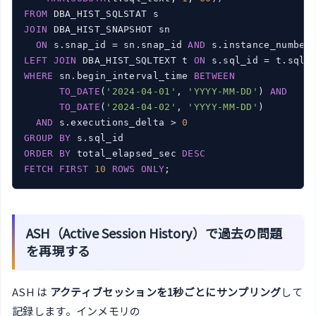
FROM
JOIN
 DBA_HIST_SNAPSHOT sn

ON
 s.snap_id = sn.snap_id 
AND
LEFT
JOIN
 DBA_HIST_SQLTEXT t 
ON
WHERE
 sn.begin_interval_time 
BETWEEN
TO_DATE
(
'2024-04-01'
, 
'YYYY-MM-DD'
) 
AND
TO_DATE
(
'2024-04-02'
, 
'YYYY-MM-DD'
)

AND
 s.executions_delta > 
0
GROUP
BY
ORDER
BY
 total_elapsed_sec 
DESC
FETCH
FIRST
10
ROWS
ONLY
ASH（Active Session History）で過去の問題
を再現する
ASH は
アクティブセッションを1秒ごとにサンプリング
して
記録します。インメモリの