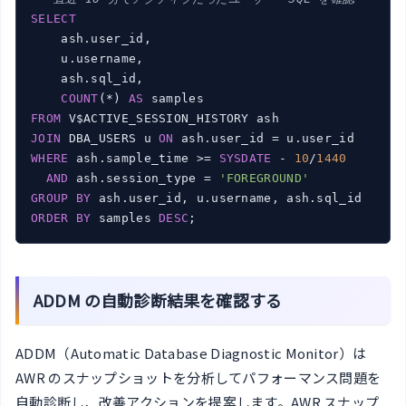
SELECT
    ash.user_id,

    u.username,

    ash.sql_id,

COUNT
(*) 
AS
FROM
JOIN
 DBA_USERS u 
ON
WHERE
 ash.sample_time >= 
SYSDATE
 - 
10
/
1440
AND
 ash.session_type = 
'FOREGROUND'
GROUP
BY
ORDER
BY
 samples 
DESC
ADDM の自動診断結果を確認する
ADDM（Automatic Database Diagnostic Monitor）は
AWR のスナップショットを分析してパフォーマンス問題を
自動診断し、改善アクションを提案します。AWR スナップ