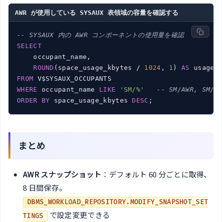
AWR が使用している SYSAUX 表領域の容量を確認する
-- SYSAUX 内の AWR コンポーネントの使用量を確認
SELECT
    occupant_name,

ROUND
(space_usage_kbytes / 
1024
, 
1
) 
AS
FROM
WHERE
 occupant_name 
LIKE
'SM/%'
-- SM/AWR, SM/
ORDER
BY
 space_usage_kbytes 
DESC
まとめ
AWR スナップショット
：デフォルト 60 分ごとに取得、
8 日間保存。
DBMS_WORKLOAD_REPOSITORY.MODIFY_SNAPSHOT_SET
で設定変更できる
TINGS