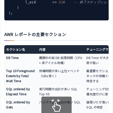
        l_eid        => 
210
-- 終了スナップショット
    )

AWR レポートの主要セクション
セクション名
内容
チューニングでの
DB Time
期間中の総 DB 処理時間（CPU
DB Time が大き
+ 非アイドル待機）
荷が高い
Top 10 Foreground
待機時間が多い上位イベント
最重要セクション
Events by Total
（Idle 除く）
ネックの待機イベ
Wait Time
特定する
SQL ordered by
実行時間の合計が多い SQL
チューニング対象 S
Elapsed Time
Top 50
優先度付けに使う
SQL ordered by
バッファ読み込みが多い SQL
論理 I/O が高い非
Gets
SQL の特定