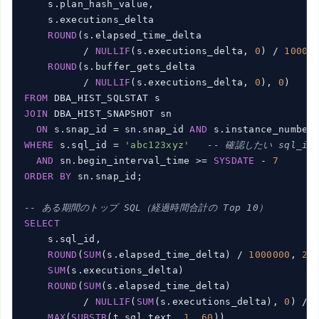
    s.plan_hash_value,

    s.executions_delta                           
ROUND
(s.elapsed_time_delta

          / 
NULLIF
(s.executions_delta, 
0
) / 
10000
ROUND
(s.buffer_gets_delta

          / 
NULLIF
(s.executions_delta, 
0
), 
0
)    
FROM
JOIN
 DBA_HIST_SNAPSHOT sn

ON
 s.snap_id = sn.snap_id 
AND
WHERE
 s.sql_id = 
'abc123xyz'
-- 確認したい sql_id
AND
 sn.begin_interval_time >= 
SYSDATE
 - 
7
ORDER
BY
 sn.snap_id;

-- ある期間のトップ SQL（経過時間合計の Top 10）
SELECT
    s.sql_id,

ROUND
(
SUM
(s.elapsed_time_delta) / 
1000000
, 
2
)
SUM
(s.executions_delta)                      
ROUND
(
SUM
(s.elapsed_time_delta)

          / 
NULLIF
(
SUM
(s.executions_delta), 
0
) / 
MAX
(
SUBSTR
(t.sql_text, 
1
, 
60
))               