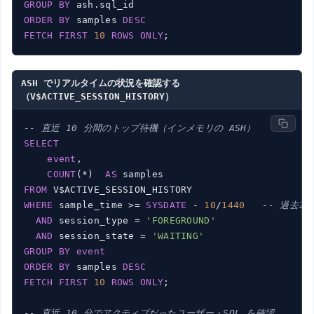
GROUP
BY
ORDER
BY
 samples 
DESC
FETCH
FIRST
10
ROWS
ONLY
ASH でリアルタイムの状況を確認する
（V$ACTIVE_SESSION_HISTORY）
-- 直近 10 分間のトップ待機（インメモリの ASH）
SELECT
event
,

COUNT
(*)  
AS
FROM
WHERE
 sample_time >= 
SYSDATE
 - 
10
/
1440
-- 過去10
AND
 session_type = 
'FOREGROUND'
AND
 session_state = 
'WAITING'
GROUP
BY
event
ORDER
BY
 samples 
DESC
FETCH
FIRST
10
ROWS
ONLY
;

-- 直近 10 分でアクティブだったユーザー・SQL を確認