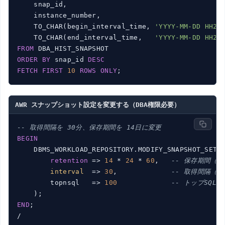
    snap_id,

    instance_number,

    TO_CHAR(begin_interval_time, 
'YYYY-MM-DD HH24
    TO_CHAR(end_interval_time,   
'YYYY-MM-DD HH24
FROM
ORDER
BY
 snap_id 
DESC
FETCH
FIRST
10
ROWS
ONLY
AWR スナップショット設定を変更する（DBA権限必要）
-- 取得間隔を 30分、保存期間を 14日に変更
BEGIN
    DBMS_WORKLOAD_REPOSITORY.MODIFY_SNAPSHOT_SETTI
retention
 => 
14
 * 
24
 * 
60
,   
-- 保存期間（分
interval
  => 
30
,             
-- 取得間隔（分
        topnsql   => 
100
-- トップSQL
END
;

/
