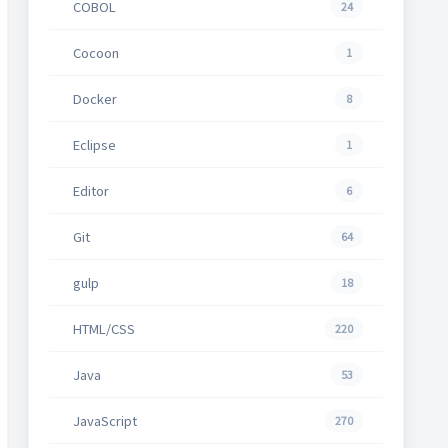
COBOL
24
Cocoon
1
Docker
8
Eclipse
1
Editor
6
Git
64
gulp
18
HTML/CSS
220
Java
53
JavaScript
270