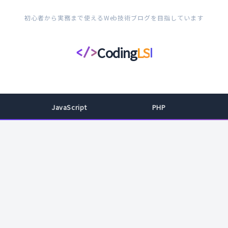
初心者から実務まで使えるWeb技術ブログを目指しています
Coding
LS
</>
コ
ー
デ
ィ
JavaScript
PHP
ン
グ
ラ
イ
フ
ス
タ
イ