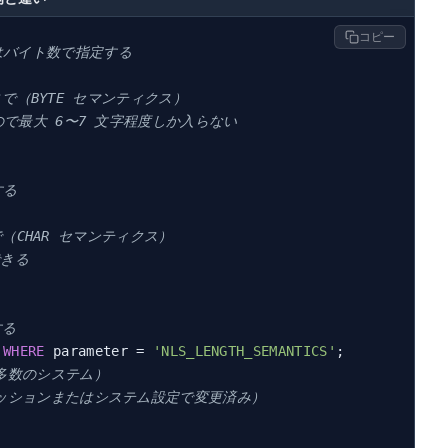
コピー
ズはバイト数で指定する
まで（BYTE セマンティクス）
なので最大 6〜7 文字程度しか入らない
する
で（CHAR セマンティクス）
できる
する
 
WHERE
 parameter = 
'NLS_LENGTH_SEMANTICS'
大多数のシステム）
ト（セッションまたはシステム設定で変更済み）