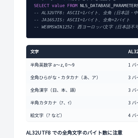
SELECT
value
FROM
 NLS_DATABASE_PARAMETER
-- AL32UTF8: ASCII=1バイト、全角（日本
-- JA16SJIS: ASCII=1バイト、全角=2バイト
-- WE8MSWIN1252: 西ヨーロッパ文字（日本語不
文字
AL
半角英数字 a〜z, 0〜9
1 
全角ひらがな・カタカナ（あ、ア）
3 
全角漢字（日、本、語）
3 
半角カタカナ（ｱ、ｲ）
3 
絵文字（? など）
4 
AL32UTF8 での全角文字のバイト数に注意