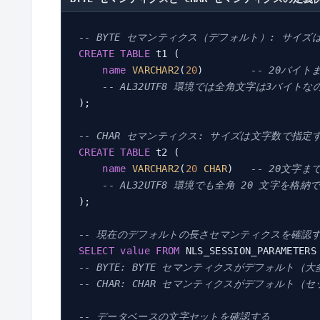
-- BYTE セマンティクス（デフォルト）: サイ
CREATE
TABLE
 t1 (

name
VARCHAR2
(
20
)        
-- 20バイト
-- AL32UTF8 環境では全角文字は3バイト
);

-- CHAR セマンティクス: サイズは文字数で指定
CREATE
TABLE
 t2 (

name
VARCHAR2
(
20
CHAR
)   
-- 20文字ま
-- AL32UTF8 環境でも全角 20 文字を格納
);

-- 現在のデフォルトの長さセマンティクスを確認
SELECT
value
FROM
 NLS_SESSION_PARAMETERS
-- BYTE: BYTE セマンティクスがデフォルト（
-- CHAR: CHAR セマンティクスがデフォル
-- データベースの文字セットを確認する