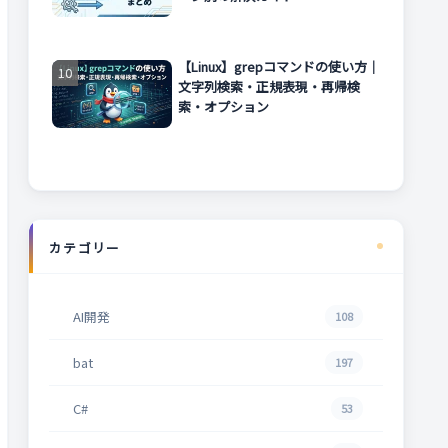
【Linux】grepコマンドの使い方｜
文字列検索・正規表現・再帰検
索・オプション
カテゴリー
AI開発
108
bat
197
C#
53