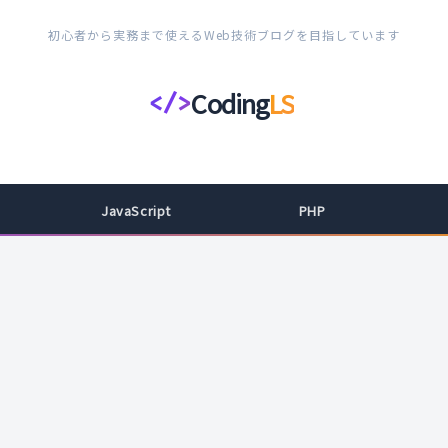
初心者から実務まで使えるWeb技術ブログを目指しています
Coding
LS
</>
コ
ー
デ
ィ
JavaScript
PHP
ン
グ
ラ
イ
フ
ス
タ
イ