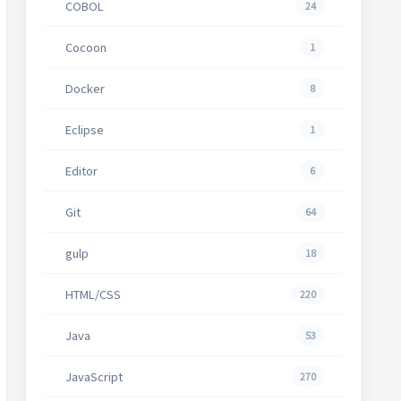
COBOL
24
Cocoon
1
Docker
8
Eclipse
1
Editor
6
Git
64
gulp
18
HTML/CSS
220
Java
53
JavaScript
270