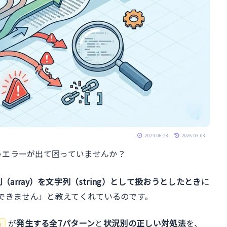
2024.06.28
2026.03.03
うエラーが出て困っていませんか？
（array）を文字列（string）として扱おうとしたとき
に
換できません」と教えてくれているのです。
が
発生する全7パターン
と
状況別の正しい対処法
を、
n