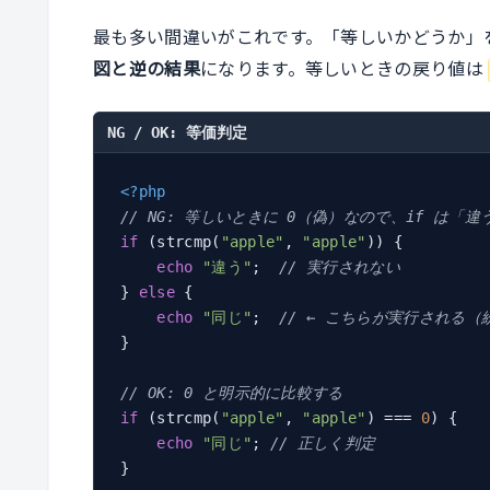
最も多い間違いがこれです。「等しいかどうか」
図と逆の結果
になります。等しいときの戻り値は
NG / OK: 等価判定
<?php
// NG: 等しいときに 0（偽）なので、if は「
if
 (strcmp(
"apple"
, 
"apple"
)) {

echo
"違う"
;  
// 実行されない
} 
else
 {

echo
"同じ"
;  
// ← こちらが実行される
}

// OK: 0 と明示的に比較する
if
 (strcmp(
"apple"
, 
"apple"
) === 
0
) {

echo
"同じ"
; 
// 正しく判定