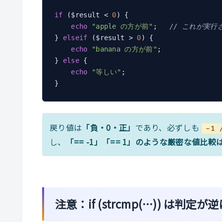
if
 ($result < 
0
) {

echo
"apple の方が前"
;   
// これが実行
} 
elseif
 ($result > 
0
) {

echo
"banana の方が前"
;

} 
else
 {

echo
"等しい"
;

戻り値は
「負・0・正」
であり、必ずしも
-1 
し、
「== -1」「== 1」のような厳密な値比較
注意：if (strcmp(…)) は判定が