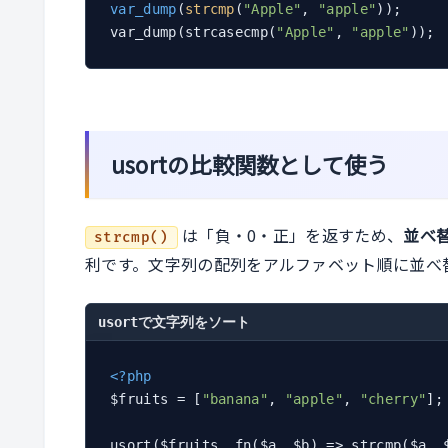
var_dump
(
strcmp
(
"Apple"
, 
"apple"
))
;     
var_dump(strcasecmp(
"Apple"
, 
"apple"
)); 
usortの比較関数として使う
は「負・0・正」を返すため、
並べ替
strcmp()
利です。文字列の配列をアルファベット順に並べ
usortで文字列をソート
<?php
$fruits = [
"banana"
, 
"apple"
, 
"cherry"
];

usort($fruits, fn($a, $b) => strcmp($a, $