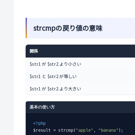
strcmpの戻り値の意味
関係
$str1 が $str2 より小さい
$str1 と $str2 が等しい
$str1 が $str2 より大きい
基本の使い方
<?php
$result = strcmp(
"apple"
, 
"banana"
);
