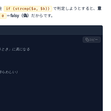
を
で判定しようとすると、
意
if (strcmp($a, $b))
＝
falsy（偽）
だからです。
0
コピー
違うとき」に真になる
（紛らわしい）