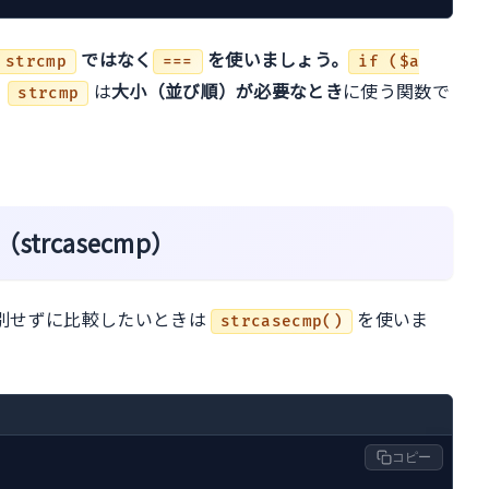
ではなく
を使いましょう。
strcmp
===
if ($a
。
は
大小（並び順）が必要なとき
に使う関数で
strcmp
rcasecmp）
別せずに比較したいときは
を使いま
strcasecmp()
コピー