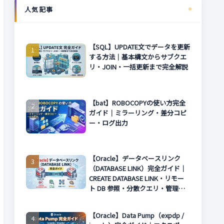
人気記事
【SQL】UPDATE文でデータを更新
する方法｜基本構文からサブクエ
リ・JOIN・一括更新まで完全解説
【bat】ROBOCOPYの使い方完全
ガイド｜ミラーリング・差分コピ
ー・ログ出力
【Oracle】データベースリンク
（DATABASE LINK）完全ガイド｜
CREATE DATABASE LINK・リモー
ト DB 参照・分散クエリ・管理方
法まで解説
【Oracle】Data Pump（expdp /