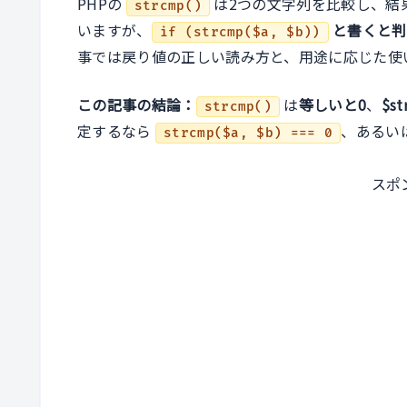
PHPの
は2つの文字列を比較し、結
strcmp()
いますが、
と書くと判
if (strcmp($a, $b))
事では戻り値の正しい読み方と、用途に応じた使
この記事の結論：
は
等しいと0
、
$s
strcmp()
定するなら
、あるい
strcmp($a, $b) === 0
スポ