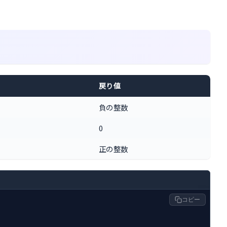
戻り値
負の整数
0
正の整数
コピー