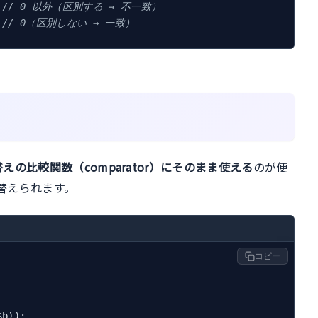
 
// 0 以外（区別する → 不一致）
 
// 0（区別しない → 一致）
えの比較関数（comparator）にそのまま使える
のが便
替えられます。
コピー
b));
