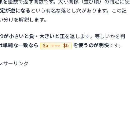
果を整数で返す関数です。大小関係（並び順）の判定に使
ル
定が逆になる
という有名な落とし穴があります。この記
い分けを解説します。
tr1が小さいと負・大きいと正
を返します。等しいかを判
は
単純な一致なら
を使うのが明快
です。
$a === $b
ンサーリンク