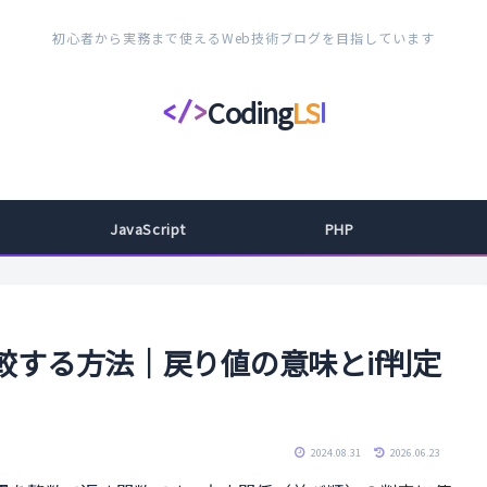
初心者から実務まで使えるWeb技術ブログを目指しています
Coding
LS
</>
コ
ー
デ
ィ
JavaScript
PHP
ン
グ
ラ
イ
比較する方法｜戻り値の意味とif判定
フ
ス
タ
2024.08.31
2026.06.23
イ