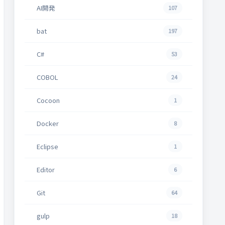
AI開発
107
bat
197
C#
53
COBOL
24
Cocoon
1
Docker
8
Eclipse
1
Editor
6
Git
64
gulp
18