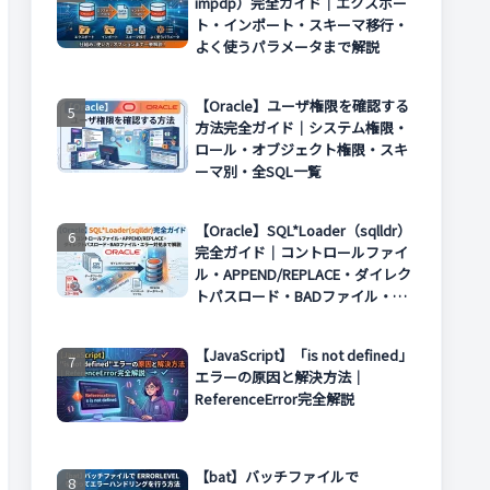
impdp）完全ガイド｜エクスポー
ト・インポート・スキーマ移行・
よく使うパラメータまで解説
【Oracle】ユーザ権限を確認する
方法完全ガイド｜システム権限・
ロール・オブジェクト権限・スキ
ーマ別・全SQL一覧
【Oracle】SQL*Loader（sqlldr）
完全ガイド｜コントロールファイ
ル・APPEND/REPLACE・ダイレク
トパスロード・BADファイル・エ
ラー対処まで解説
【JavaScript】「is not defined」
エラーの原因と解決方法｜
ReferenceError完全解説
【bat】バッチファイルで