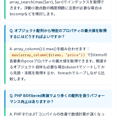
array_search(max($arr), $arr)でインデックスを取得で
きます。浮動小数点数の精度問題に注意が必要な場合は
bccompなどを検討します。
Q. オブジェクト配列から特定のプロパティの最大値を取得
するにはどうすればよいですか？
A. array_column()とmax()を組み合わせます：
で$itemsの
max(array_column($items, "price"))
各要素のpriceプロパティの最大値を取得できます。関連す
るオブジェクト自体も必要な場合はusortでソートしてか
ら先頭・末尾を取得するか、foreachでループしながら比
較します。
Q. PHP 8のfibered実装でより多くの配列を扱うパフォー
マンス向上はありますか？
A. PHP 8ではJITコンパイルの改善で数値計算が速くなっ