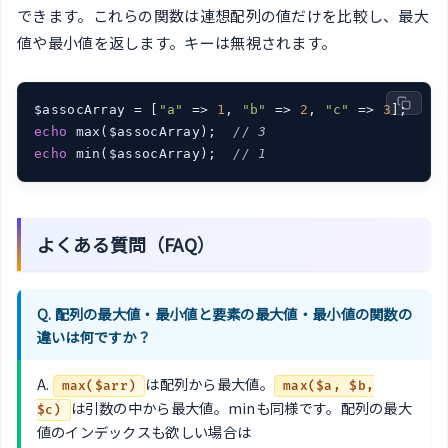
できます。これらの関数は連想配列の値だけを比較し、最大
値や最小値を返します。キーは無視されます。
$assocArray = [
"a"
 => 
1
, 
"b"
 => 
2
, 
"c"
 => 
3
echo
 max($assocArray);  
// 3
echo
 min($assocArray);  
// 1
よくある質問（FAQ）
Q. 配列の最大値・最小値と要素の最大値・最小値の関数の
違いは何ですか？
A.
は配列から最大値。
max($arr)
max($a, $b,
は引数の中から最大値。minも同様です。配列の最大
$c)
値のインデックスも欲しい場合は