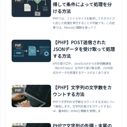
PHP
得して条件によって処理を分
ける方法
PHPでは、ファイルサイズを取得してそのサイズ
に応じた処理を実行することが可能です。この記
事では、filesize() 関数を使ってフ
【PHP】POST送信された
PHP
JSONデータを受け取って処理
する方法
APIの受け口や、JavaScriptからの非同期通信
（fetchやaxios）をPHPで受け取る際、JSON形
式のデータを処理するケースがよくあります
【PHP】文字列の文字数をカ
PHP
ウントする方法
PHPで文字列の文字数をカウントする方法につい
て解説します。文字列の長さをカウントするに
は、基本的に strlen() 関数を使用しま
PHPで文字列の先頭・末尾の