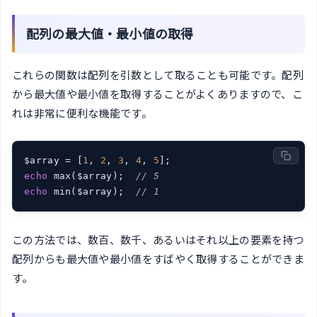
配列の最大値・最小値の取得
これらの関数は配列を引数として取ることも可能です。配列
から最大値や最小値を取得することがよくありますので、こ
れは非常に便利な機能です。
$array = [
1
, 
2
, 
3
, 
4
, 
5
echo
 max($array);  
// 5
echo
 min($array);  
// 1
この方法では、数百、数千、あるいはそれ以上の要素を持つ
配列からも最大値や最小値をすばやく取得することができま
す。