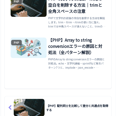
PHP
空白を削除する方法｜trimと
全角スペースの注意
PHPで文字列の前後の空白を削除する方法を解説
します。trim・ltrim・rtrimの使い方に加え、
trimでは全角スペースが消えないこと、trimの文
字マスクに全角を足すと文字化けする落とし穴
と、preg_replaceで安全に削除する方法までま
とめます。
【PHP】Array to string
PHP
conversionエラーの原因と対
処法（全パターン解説）
PHPのArray to string conversionエラーの原因と
対処法。echo・文字列連結・sprintfなど発生パ
ターン7つと、implode・json_encode・
is_arrayなど状況別の正しい解決策をコード例付
きで網羅的に解説。
【PHP】配列同士を比較して差分と共通点を取得
する