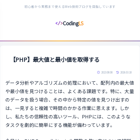
初心者から実務まで使えるWeb技術ブログを目指しています
Coding
LS
</>
コ
ー
デ
ィ
ン
【PHP】最大値と最小値を取得する
グ
ラ
2023.08.08
2026.03.18
イ
データ分析やアルゴリズムの処理において、配列内の最大値
フ
や最小値を見つけることは、よくある課題です。特に、大量
ス
のデータを扱う場合、その中から特定の値を見つけ出すの
タ
は、一見すると複雑で時間のかかる作業に思えます。しか
イ
し、私たちの信頼性の高いツール、PHPには、このような
ル
タスクを劇的に簡単にする機能が備わっています。