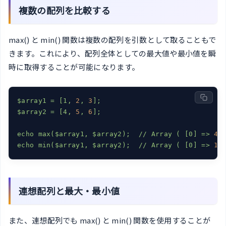
複数の配列を比較する
max() と min() 関数は複数の配列を引数として取ることもで
きます。これにより、配列全体としての最大値や最小値を瞬
時に取得することが可能になります。
$array1
=
[1,
2
,
3
];
$array2
=
[4,
5
,
6
];
echo
max($array1,
$array2);
//
Array
(
[0]
=>
4
echo
min($array1,
$array2);
//
Array
(
[0]
=>
1
連想配列と最大・最小値
また、連想配列でも max() と min() 関数を使用することが