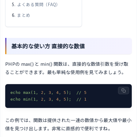
よくある質問（FAQ）
まとめ
基本的な使い方 直接的な数値
PHPの max() と min() 関数は、直接的な数値引数を受け取
ることができます。最も単純な使用例を見てみましょう。
echo
max(1,
2
,
3
,
4
,
5
);
//
5
echo
min(1,
2
,
3
,
4
,
5
);
//
1
この例では、関数は提供された一連の数値から最大値や最小
値を見つけ出します。非常に直感的で便利ですね。