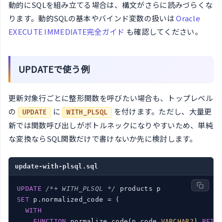
動的にSQLを組み立てる場合は、構文がさらに読みづらくな
ります。動的SQLの基本やバインド変数の扱いは
Oracle
EXECUTE IMMEDIATE完全ガイド
も確認してください。
UPDATEで使う例
更新対象行ごとに整形関数を呼びたい場合も、トップレベル
の
に
を付けます。ただし、大量更
UPDATE
WITH_PLSQL
新では関数呼び出しがボトルネックになりやすいため、単純
な変換ならSQL関数だけで書けないか先に検討します。
update-with-plsql.sql
UPDATE
/*+ WITH_PLSQL */
SET
 p.normalized_code = (

WITH
FUNCTION
 normalize_code(p_code 
VARCHAR2
) 
RETU