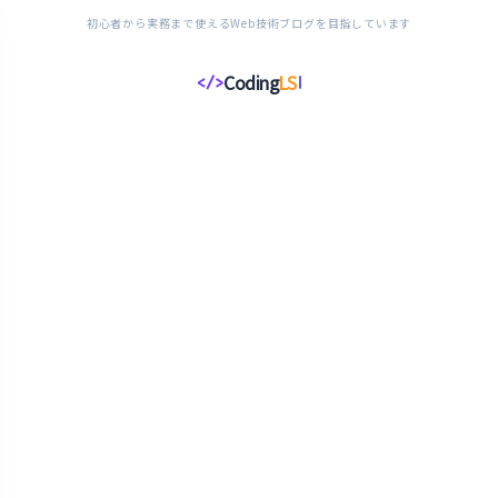
初心者から実務まで使えるWeb技術ブログを目指しています
Coding
LS
</>
コ
ー
デ
ィ
ン
グ
ラ
イ
フ
ス
タ
イ
ル