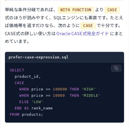
単純な条件分岐であれば、
より
WITH FUNCTION
CASE
式のほうが読みやすく、SQLエンジンにも素直です。たとえ
ば価格帯を返すだけなら、次のように
で十分です。
CASE
CASE式の詳しい使い方は
Oracle CASE式完全ガイド
にまと
めています。
prefer-case-expression.sql
SELECT
  product_id,

CASE
WHEN
 price >= 
100000
THEN
'HIGH'
WHEN
 price >= 
10000
THEN
'MIDDLE'
ELSE
'LOW'
END
AS
FROM
 products;