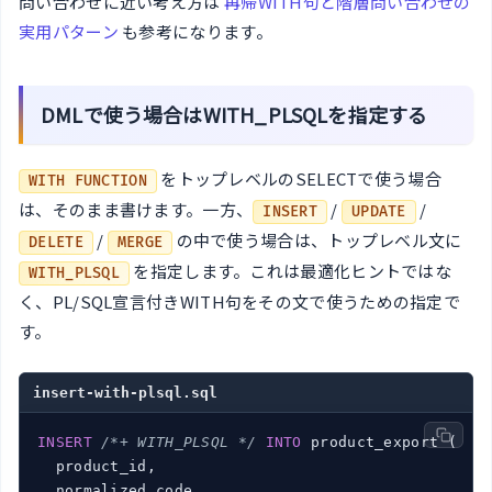
問い合わせに近い考え方は
再帰WITH句と階層問い合わせの
実用パターン
も参考になります。
DMLで使う場合はWITH_PLSQLを指定する
をトップレベルのSELECTで使う場合
WITH FUNCTION
は、そのまま書けます。一方、
/
/
INSERT
UPDATE
/
の中で使う場合は、トップレベル文に
DELETE
MERGE
を指定します。これは最適化ヒントではな
WITH_PLSQL
く、PL/SQL宣言付きWITH句をその文で使うための指定で
す。
insert-with-plsql.sql
INSERT
/*+ WITH_PLSQL */
INTO
 product_export (

  product_id,

  normalized_code,
