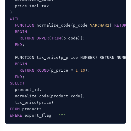
  price_incl_tax

WITH
FUNCTION
 normalize_code(p_code 
VARCHAR2
) 
RETURN
BEGIN
RETURN
UPPER
(
TRIM
(p_code));

END
;

  FUNCTION tax_price(p_price NUMBER) RETURN NUMBER
BEGIN
RETURN
ROUND
(p_price * 
1.10
);

END
SELECT
  product_id,

  normalize_code(product_code),

FROM
WHERE
 export_flag = 
'Y'
;