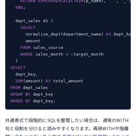
RETURN
UPPER
(
REPLACE
(
TRIM
(p_name), 
' '
, 
'_'
));
END
;

  dept_sales AS (

SELECT
      normalize_dept(department_name) 
AS
 dept_key,
      amount

FROM
 sales_source

WHERE
 sales_month = :target_month

SELECT
  dept_key,

SUM
(amount) 
AS
FROM
GROUP
BY
ORDER
BY
 dept_key;
共通表式で段階的にSQLを整理したい場合は、通常のWITH
句と役割を分けると読みやすくなります。再帰WITHや階層