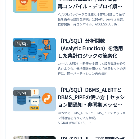
再コンパイル・デプロイ順序
まで
PL/SQLパッケージの仕様と本体を分離して保守
性を高める設計を解説。公開API、private実装、
依存関係、再コンパイル、ACCESSIBLE BY、
AUTHID、package state、ORA-04068、デプロ
イ順序まで整理します。
【PL/SQL】分析関数
PL/SQL
（Analytic Function）を活用
した集計ロジックの簡素化
カーソル処理や一時表を多用して段階集計を作り
込むよりも、分析関数を用いて「結果セットの各
行に、同一パーティション内の集約
【PL/SQL】DBMS_ALERTと
PL/SQL
DBMS_PIPEの使い方｜セッシ
ョン間通知・非同期メッセー
ジ・実務注意点
OracleのDBMS_ALERTとDBMS_PIPEでセッショ
ン間通信を行う方法を解説。
SIGNAL/WAITONE、
PACK_MESSAGE/SEND_MESSAGE、コミット連
動、非永続性、テーブル併用、タイムアウト、ク
リーンアップまで実務向けに整理します。