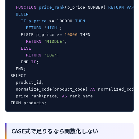
FUNCTION
price_rank
(p_price NUMBER)
RETURN
VARC
BEGIN
IF
p_price
 >= 100000 
THEN
RETURN
 '
HIGH
'
;

    ELSIF p_price >= 
10000
 THEN

RETURN
'MIDDLE'
;

ELSE
RETURN
'LOW'
;

    END 
IF
;

  END;

SELECT

  product_id,

  normalize_code(product_code) 
AS
 normalized_code,
  price_rank(price) 
AS
 rank_name

FROM products;
CASE式で足りるなら関数化しない