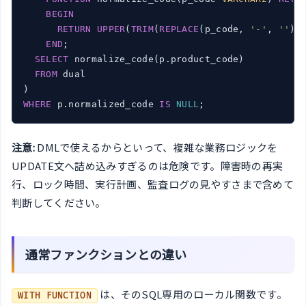
BEGIN
RETURN
UPPER
(
TRIM
(
REPLACE
(p_code, 
'-'
, 
''
)))
END
;

SELECT
 normalize_code(p.product_code)

FROM
 dual

WHERE
 p.normalized_code 
IS
NULL
;
注意:
DMLで使えるからといって、複雑な業務ロジックを
UPDATE文へ詰め込みすぎるのは危険です。障害時の再実
行、ロック時間、実行計画、監査ログの見やすさまで含めて
判断してください。
通常ファンクションとの違い
は、そのSQL専用のローカル関数です。
WITH FUNCTION