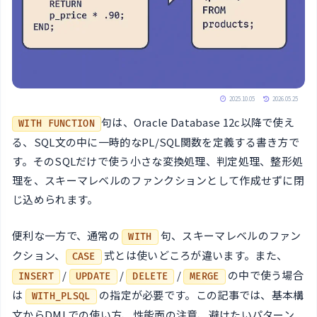
2025.10.05
2026.05.25
句は、Oracle Database 12c以降で使え
WITH FUNCTION
る、SQL文の中に一時的なPL/SQL関数を定義する書き方で
す。そのSQLだけで使う小さな変換処理、判定処理、整形処
理を、スキーマレベルのファンクションとして作成せずに閉
じ込められます。
便利な一方で、通常の
句、スキーマレベルのファン
WITH
クション、
式とは使いどころが違います。また、
CASE
/
/
/
の中で使う場合
INSERT
UPDATE
DELETE
MERGE
は
の指定が必要です。この記事では、基本構
WITH_PLSQL
文からDMLでの使い方、性能面の注意、避けたいパターン