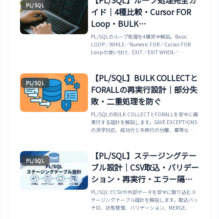
【PL/SQL】ループ処理完全ガ
PL/SQL
イド｜4種比較・Cursor FOR
Loop・BULK
COLLECT+FORALL・ラベル脱
PL/SQLのループ処理を4種完全解説。Basic
LOOP／WHILE／Numeric FOR／Cursor FOR
出・実務10パターン
Loopの使い分け、EXIT／EXIT WHEN／
CONTINUE／CONTINUE WHENの制御、ラベル
付きループでのネスト脱出、コレクション走査
（FIRST/NEXT）、BULK COLLECT+FORALLに
【PL/SQL】BULK COLLECTと
PL/SQL
よる10〜100倍高速化、無限ループ防止、
FORALLの再実行設計｜部分失
SAVEPOINT＋ループでの部分成功、実務10パタ
ーン、アンチパターン7選まで。
敗・二重処理を防ぐ
PL/SQLのBULK COLLECTとFORALLを安全に再
実行する設計を解説します。SAVE EXCEPTIONS
の添字対応、成功行と失敗行の分離、冪等な
MERGE、チェックポイント、コミット境界を実
行可能な一括処理テンプレートで整理します。
【PL/SQL】ステージングテー
PL/SQL
ブル設計｜CSV取込・バリデー
ション・再実行・エラー隔離
まで
PL/SQLでCSVや外部データを安全に取り込むス
テージングテーブル設計を解説します。取込バッ
チID、状態管理、バリデーション、MERGE、エ
ラー隔離、再実行まで実務向けに整理します。