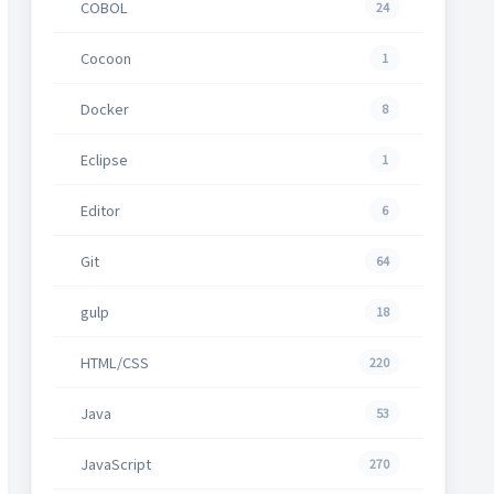
COBOL
24
Cocoon
1
Docker
8
Eclipse
1
Editor
6
Git
64
gulp
18
HTML/CSS
220
Java
53
JavaScript
270