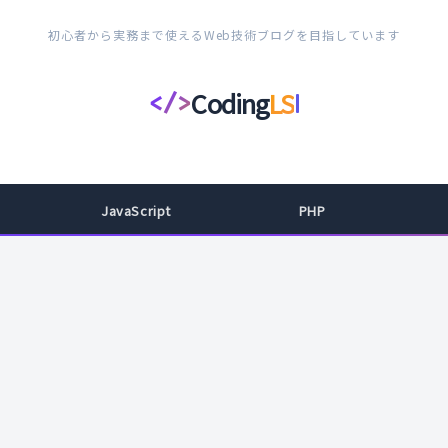
初心者から実務まで使えるWeb技術ブログを目指しています
Coding
LS
</>
コ
ー
デ
ィ
JavaScript
PHP
ン
グ
ラ
イ
フ
ス
タ
イ