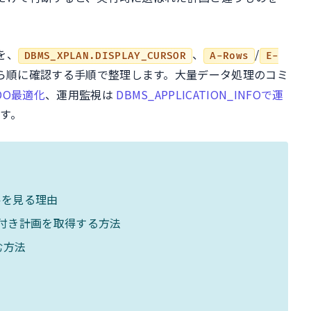
断を、
、
/
DBMS_XPLAN.DISPLAY_CURSOR
A-Rows
E-
から順に確認する手順で整理します。大量データ処理のコミ
DO最適化
、運用監視は
DBMS_APPLICATION_INFOで運
す。
ソルを見る理由
Rで実測付き計画を取得する方法
む方法