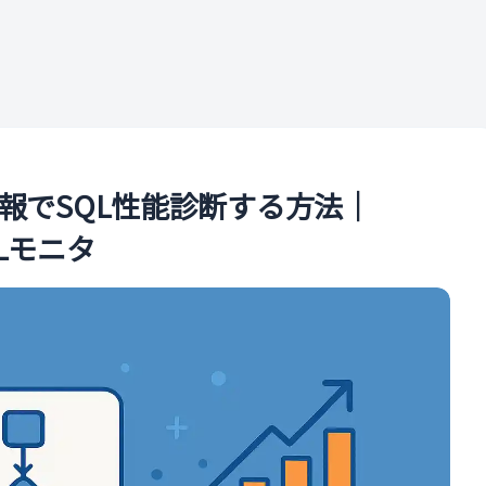
ル
情報でSQL性能診断する方法｜
QLモニタ