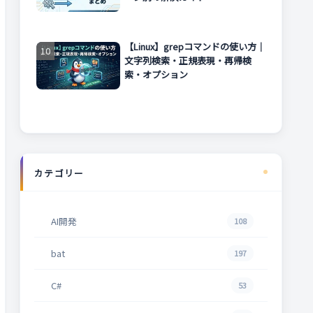
【Linux】grepコマンドの使い方｜
文字列検索・正規表現・再帰検
索・オプション
カテゴリー
AI開発
108
bat
197
C#
53