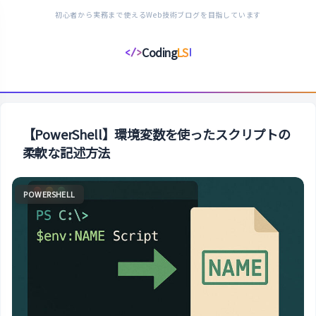
初心者から実務まで使えるWeb技術ブログを目指しています
Coding
LS
</>
コ
ー
デ
ィ
ン
【PowerShell】環境変数を使ったスクリプトの
グ
柔軟な記述方法
ラ
イ
POWERSHELL
フ
ス
タ
イ
ル