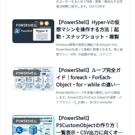
のユーザーをまとめて作成・更新・無効化する作
業は頻繁に発生します。GUIで1件ず
【PowerShell】Hyper-Vの仮
POWERSHELL
想マシンを操作する方法｜起
動・スナップショット・複製
Windows標準の仮想化機能であるHyper-Vは、
PowerShellを使って柔軟に管理できます。特に仮
想マシン（VM）の起動や停止、スナップ
【PowerShell】ループ完全ガ
POWERSHELL
イド｜foreach・ForEach-
Object・for・while の違いと
使い分け
PowerShellのループを実機で確認しながら解説
します。foreach文とForEach-Objectの速度・パ
イプライン・$_の違い、for文とwhile/do-
while/do-until、breakとcontinue、ForEach-
Object内ではbreak/continueの挙動が異なり
returnでスキップする点、ループの結果を変数に
【PowerShell】
POWERSHELL
集める方法まで整理します。
PSCustomObjectの作り方｜
一覧表示・CSV出力に向くオブ