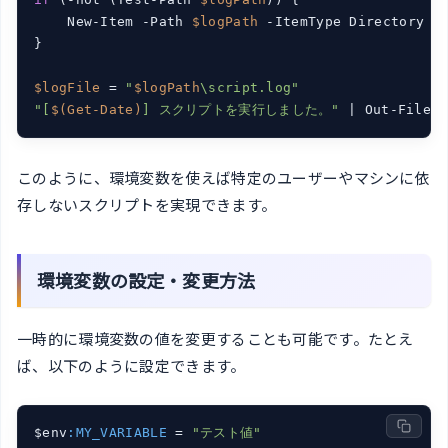
    New-Item -Path 
$logPath
 -ItemType Directory

}

$logFile
 = 
"
$logPath
\script.log"
"[
$(Get-Date)
] スクリプトを実行しました。"
 | Out-File -
このように、環境変数を使えば特定のユーザーやマシンに依
存しないスクリプトを実現できます。
環境変数の設定・変更方法
一時的に環境変数の値を変更することも可能です。たとえ
ば、以下のように設定できます。
$env
:MY_VARIABLE
 = 
"テスト値"