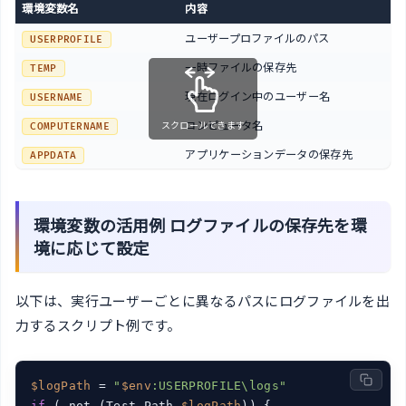
環境変数名
内容
ユーザープロファイルのパス
USERPROFILE
一時ファイルの保存先
TEMP
現在ログイン中のユーザー名
USERNAME
コンピュータ名
スクロールできます
COMPUTERNAME
アプリケーションデータの保存先
APPDATA
環境変数の活用例 ログファイルの保存先を環
境に応じて設定
以下は、実行ユーザーごとに異なるパスにログファイルを出
力するスクリプト例です。
$logPath
 = 
"
$env
:USERPROFILE\logs"
if
 (-not (Test-Path 
$logPath
)) {
