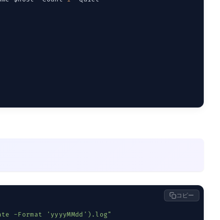
コピー
ate -Format 'yyyyMMdd').log"