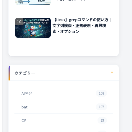
【Linux】grepコマンドの使い方｜
文字列検索・正規表現・再帰検
索・オプション
カテゴリー
AI開発
108
bat
197
C#
53