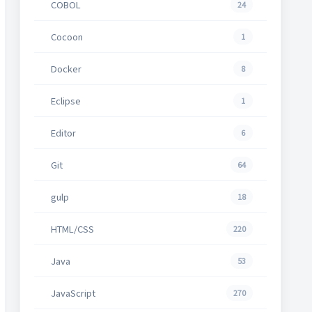
COBOL
24
Cocoon
1
Docker
8
Eclipse
1
Editor
6
Git
64
gulp
18
HTML/CSS
220
Java
53
JavaScript
270