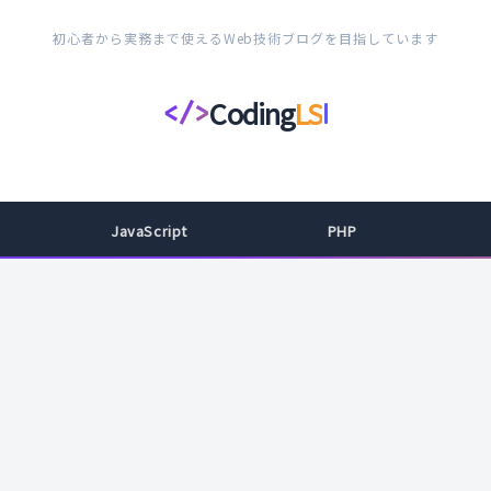
初心者から実務まで使えるWeb技術ブログを目指しています
Coding
LS
</>
コ
ー
デ
ィ
JavaScript
PHP
ン
グ
ラ
イ
フ
ス
タ
イ