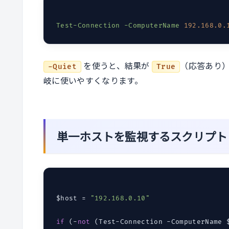
Test-Connection
-ComputerName
192.168
.0
.
を使うと、結果が
（応答あり
-Quiet
True
岐に使いやすくなります。
単一ホストを監視するスクリプト
$host = 
"192.168.0.10"
if
 (-
not
 (Test-Connection -ComputerName 