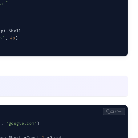
ん。"
pt.Shell

ト"
, 
48
)

コピー
"
, 
"google.com"
ame $host -Count 
1
 -Quiet
