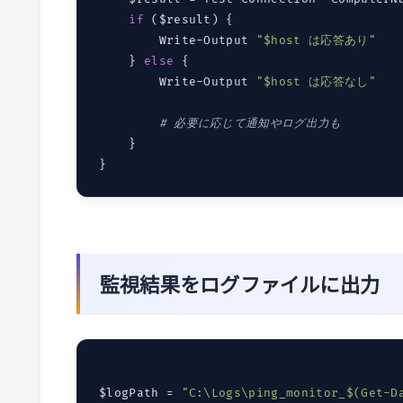
if
 ($result) {

        Write-Output 
"$host は応答あり"
    } 
else
 {

        Write-Output 
"$host は応答なし"
# 必要に応じて通知やログ出力も
    }

監視結果をログファイルに出力
$logPath = 
"C:\Logs\ping_monitor_$(Get-D