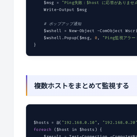
    $msg = 
"Ping失敗：$host に応答がありませ
    Write-Output $msg

# ポップアップ通知
    $wshell = New-Object -ComObject Wscri
    $wshell.Popup($msg, 
0
, 
"Ping監視アラー
複数ホストをまとめて監視する
$hosts = @(
"192.168.0.10"
, 
"192.168.0.20
foreach
 ($host in $hosts) {

    $result = Test-Connection -ComputerN