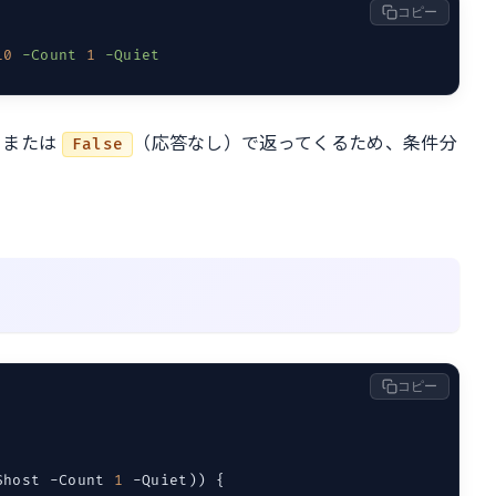
コピー
10
-Count
1
-Quiet
）または
（応答なし）で返ってくるため、条件分
False
コピー
$host -Count 
1
 -Quiet)) {
