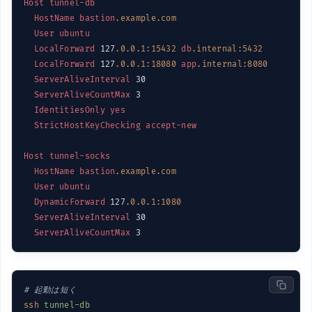
Host
tunnel-db
HostName
bastion
.example
.com
User
ubuntu
LocalForward
 127
.0
.0
.1
:15432
db
.internal
:5432
LocalForward
 127
.0
.0
.1
:18080
app
.internal
:8080
ServerAliveInterval
 30

ServerAliveCountMax
 3

IdentitiesOnly
yes
StrictHostKeyChecking
accept-new
Host
tunnel-socks
HostName
bastion
.example
.com
User
ubuntu
DynamicForward
 127
.0
.0
.1
:1080
ServerAliveInterval
 30

ServerAliveCountMax
# 起動は短く
ssh
tunnel-db