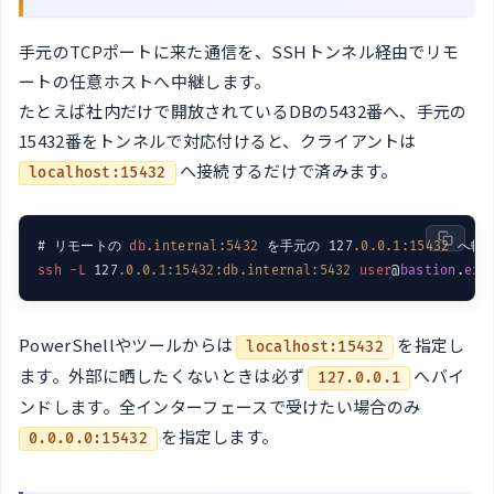
手元のTCPポートに来た通信を、SSHトンネル経由でリモ
ートの任意ホストへ中継します。
たとえば社内だけで開放されているDBの5432番へ、手元の
15432番をトンネルで対応付けると、クライアントは
へ接続するだけで済みます。
localhost:15432
# リモートの 
db
.internal
:5432
 を手元の 127
.0
.0
.1
:15432
ssh
-L
 127
.0
.0
.1
:15432
:db.internal
:5432
user
@
bastion
.
exa
PowerShellやツールからは
を指定し
localhost:15432
ます。外部に晒したくないときは必ず
へバイ
127.0.0.1
ンドします。全インターフェースで受けたい場合のみ
を指定します。
0.0.0.0:15432