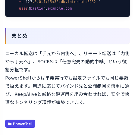
-L
 127
.0
.0
.1
:15432
:db.internal
:5432
 `

user
@
bastion
.
example
.
com
まとめ
ローカル転送は「手元から内側へ」、リモート転送は「内側
から手元へ」、SOCKSは「任意宛先の動的中継」という役
割分担です。
PowerShellからは単発実行でも設定ファイルでも同じ要領
で扱えます。用途に応じてバインド先と公開範囲を慎重に選
び、KeepAliveと厳格な鍵運用を組み合わせれば、安全で快
適なトンネリング環境が構築できます。
PowerShell