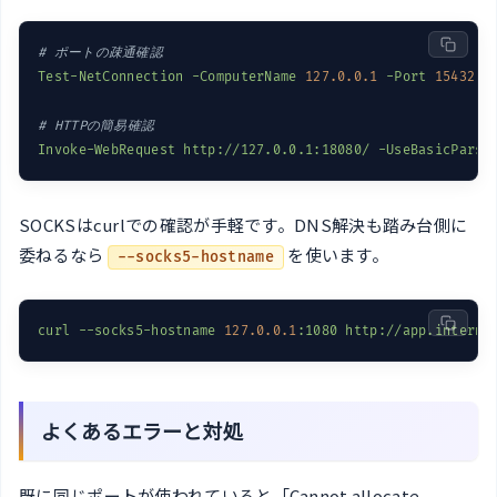
# ポートの疎通確認
Test-NetConnection
-ComputerName
127.0
.0
.1
-Port
15432
# HTTPの簡易確認
Invoke-WebRequest
http://127.0.0.1:18080/
-UseBasicParsi
SOCKSはcurlでの確認が手軽です。DNS解決も踏み台側に
委ねるなら
を使います。
--socks5-hostname
curl
--socks5-hostname
127.0
.0
.1
:1080
http://app.interna
よくあるエラーと対処
既に同じポートが使われていると「Cannot allocate