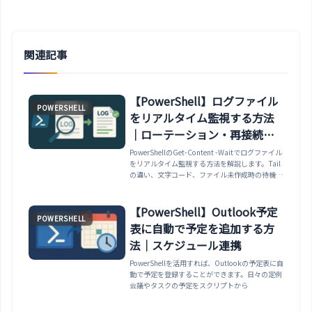
関連記事
【PowerShell】ログファイル
POWERSHELL
をリアルタイム監視する方法
｜ローテーション・再接続対
応
PowerShellのGet-Content -Waitでログファイル
をリアルタイム監視する方法を解説します。Tail
の違い、文字コード、ファイル未作成時の待機、
削除・再作成やローテーション後の再接続、タス
クスケジューラでの常駐、動作確認まで実務向け
に整理します。
【PowerShell】Outlook予定
POWERSHELL
表に自動で予定を追加する方
法｜スケジュール連携
PowerShellを活用すれば、Outlookの予定表に自
動で予定を登録することができます。日々の定例
会議やタスクの予定をスクリプトから