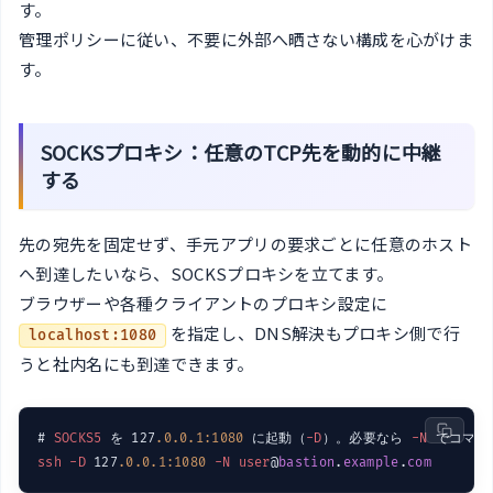
す。
管理ポリシーに従い、不要に外部へ晒さない構成を心がけま
す。
SOCKSプロキシ：任意のTCP先を動的に中継
する
先の宛先を固定せず、手元アプリの要求ごとに任意のホスト
へ到達したいなら、SOCKSプロキシを立てます。
ブラウザーや各種クライアントのプロキシ設定に
を指定し、DNS解決もプロキシ側で行
localhost:1080
うと社内名にも到達できます。
# 
SOCKS5
 を 127
.0
.0
.1
:1080
 に起動（
-D
）。必要なら 
-N
ssh
-D
 127
.0
.0
.1
:1080
-N
user
@
bastion
.
example
.
com