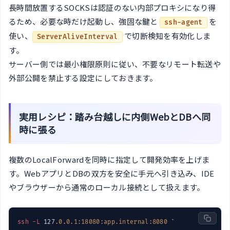
長時間放置するSOCKSは認証のない内部プロキシになり得
るため、必要な時だけ起動し、強固な鍵と
を
ssh-agent
使い、
で切断検知を有効化しま
ServerAliveInterval
す。
サーバー側では最小権限原則に従い、不要なリモート転送や
外部公開を禁止する設定にしておきます。
実用レシピ：踏み台越しに内側WebとDBへ同
時に張る
複数のLocalForwardを同時に指定して開発効率を上げま
す。WebアプリとDBの双方を安全に手元へ引き込み、IDE
やブラウザーから通常のローカル接続として扱えます。
ssh
-L
 127
.0
.0
.1
:18080
:app.internal
:8080
 `
