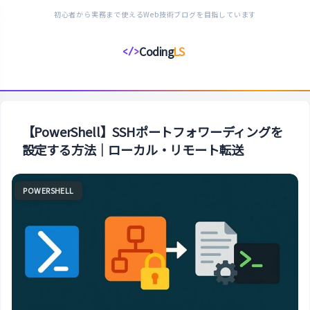
初心者から実務まで使えるWeb技術ブログを目指しています
Coding
LS
</>
コ
ー
デ
ィ
ン
【PowerShell】SSHポートフォワーディングを
グ
設定する方法｜ローカル・リモート転送
ラ
イ
POWERSHELL
フ
ス
タ
イ
ル