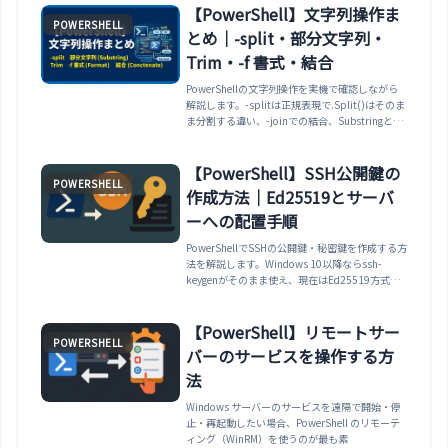
【PowerShell】文字列操作ま
POWERSHELL
とめ｜-split・部分文字列・
Trim・-f 書式・結合
PowerShellの文字列操作を実機で確認しながら
解説します。-splitは正規表現で.Split()はそのま
ま分割する違い、-joinでの結合、Substringと範
囲外の例外、インデックスアクセス、Trim、
ToUpper/Contains（大文字小文字）、-f演算子
での書式（N0・D3・パーセント・通貨・日
【PowerShell】SSH公開鍵の
POWERSHELL
付）、PadLeftまで整理します。
作成方法｜Ed25519とサーバ
ーへの配置手順
PowerShellでSSHの公開鍵・秘密鍵を作成する方
法を解説します。Windows 10以降ならssh-
keygenがそのまま使え、現在はEd25519方式が
推奨です。鍵の生成から、Windowsにはssh-
copy-idが無いための公開鍵のサーバー配置方
法、パーミッション設定や接続確認までまとめま
【PowerShell】リモートサー
POWERSHELL
す。
バーのサービスを操作する方
法
Windows サーバーのサービスを遠隔で開始・停
止・再起動したい場合、PowerShell のリモーテ
ィング（WinRM）を使うのが最も素