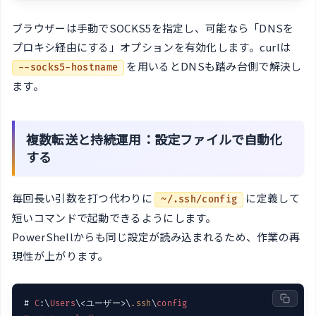
ブラウザーは手動でSOCKS5を指定し、可能なら「DNSを
プロキシ経由にする」オプションを有効化します。curlは
を用いるとDNSも踏み台側で解決し
--socks5-hostname
ます。
複数転送と持続運用：設定ファイルで自動化
する
毎回長い引数を打つ代わりに
に定義して
~/.ssh/config
短いコマンドで起動できるようにします。
PowerShellからも同じ設定が読み込まれるため、作業の再
現性が上がります。
# 
C
:\
Users
\<ユーザー>\
.ssh
\
config