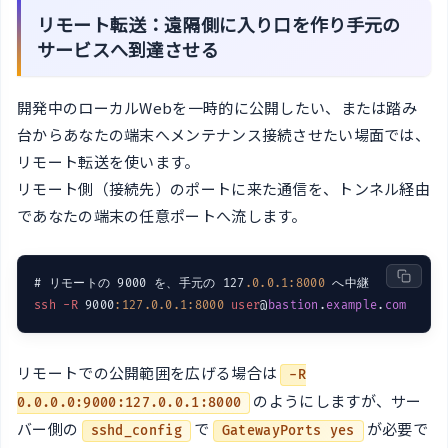
リモート転送：遠隔側に入り口を作り手元の
サービスへ到達させる
開発中のローカルWebを一時的に公開したい、または踏み
台からあなたの端末へメンテナンス接続させたい場面では、
リモート転送を使います。
リモート側（接続先）のポートに来た通信を、トンネル経由
であなたの端末の任意ポートへ流します。
# リモートの 9000 を、手元の 127
.0
.0
.1
:8000
ssh
-R
 9000
:127.0.0.1
:8000
user
@
bastion
.
example
.
com
リモートでの公開範囲を広げる場合は
-R
のようにしますが、サー
0.0.0.0:9000:127.0.0.1:8000
バー側の
で
が必要で
sshd_config
GatewayPorts yes