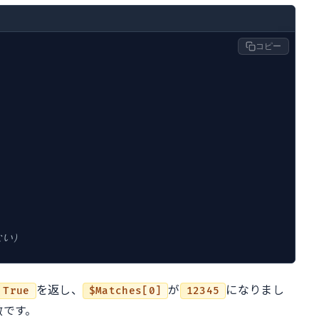
コピー
ない）
を返し、
が
になりまし
True
$Matches[0]
12345
徴です。