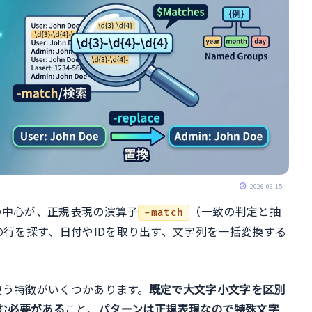
2026.06.15
きの中心が、正規表現の演算子
（一致の判定と抽
-match
の行を探す、日付やIDを取り出す、文字列を一括変換する
と違う特徴がいくつかあります。
既定で大文字小文字を区別
む必要がある
こと、
パターンは正規表現なので特殊文字