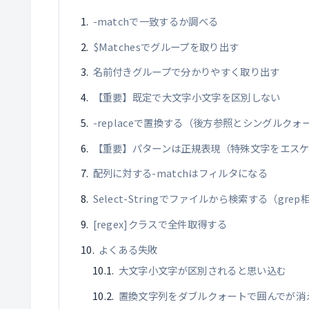
-matchで一致するか調べる
$Matchesでグループを取り出す
名前付きグループで分かりやすく取り出す
【重要】既定で大文字小文字を区別しない
-replaceで置換する（後方参照とシングルクォ
【重要】パターンは正規表現（特殊文字をエスケ
配列に対する-matchはフィルタになる
Select-Stringでファイルから検索する（grep
[regex]クラスで全件取得する
よくある失敗
大文字小文字が区別されると思い込む
置換文字列をダブルクォートで囲んでが消