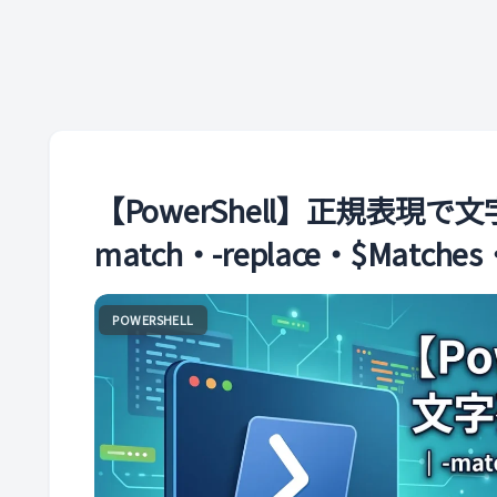
【PowerShell】正規表現
match・-replace・$Mat
POWERSHELL