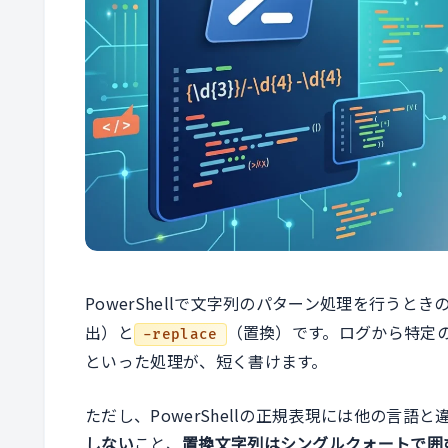
PowerShellで文字列のパターン処理を行うと
出）と
（置換）です。ログから特定
-replace
といった処理が、短く書けます。
ただし、PowerShellの正規表現には他の言語
しない
こと、
置換文字列はシングルクォートで囲