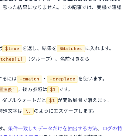
、思った結果になりません。この記事では、実機で確認
ば
を返し、結果を
に入れます。
$true
$Matches
（グループ）、名前付きなら
atches[1]
するには
・
を使います。
-cmatch
-creplace
。後方参照は
です。
"置換後"
$1
。ダブルクォートだと
が変数展開で消えます。
$1
特殊文字は
のようにエスケープします。
\.
す。
条件一致したデータだけを抽出する方法
、
ログの特