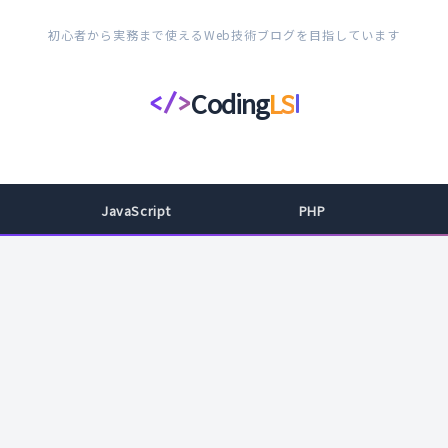
初心者から実務まで使えるWeb技術ブログを目指しています
Coding
LS
</>
コ
ー
デ
ィ
JavaScript
PHP
ン
グ
ラ
イ
フ
ス
タ
イ