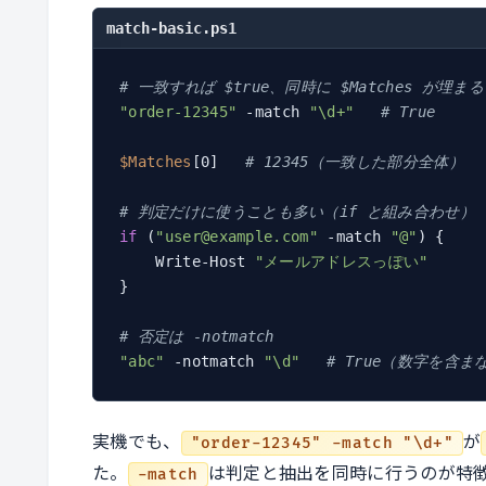
match-basic.ps1
# 一致すれば $true、同時に $Matches が埋まる
"order-12345"
 -match 
"\d+"
# True
$Matches
[0]   
# 12345（一致した部分全体）
# 判定だけに使うことも多い（if と組み合わせ）
if
 (
"user@example.com"
 -match 
"@"
) {

    Write-Host 
"メールアドレスっぽい"
}

# 否定は -notmatch
"abc"
 -notmatch 
"\d"
# True（数字を含ま
実機でも、
が
"order-12345" -match "\d+"
た。
は判定と抽出を同時に行うのが特
-match