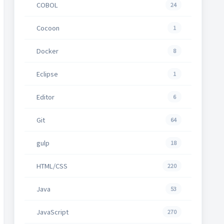
COBOL
24
Cocoon
1
Docker
8
Eclipse
1
Editor
6
Git
64
gulp
18
HTML/CSS
220
Java
53
JavaScript
270