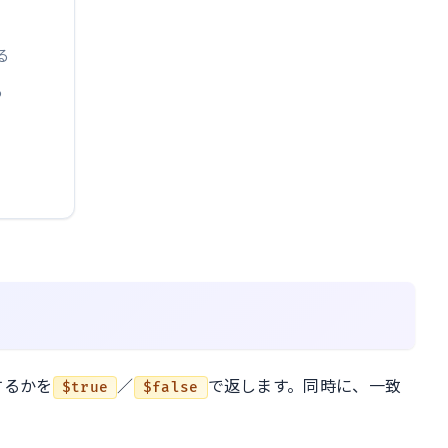
る
る
するかを
／
で返します。同時に、一致
$true
$false
。