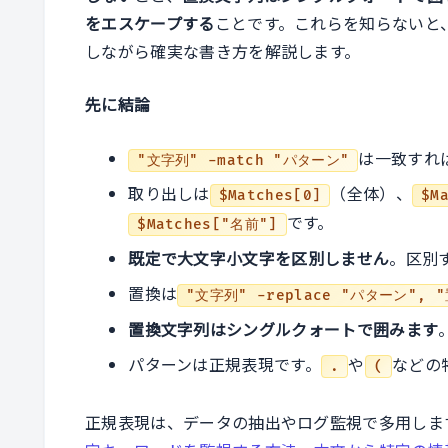
をエスケープする
ことです。これらを知らないと
しながら確実な書き方を解説します。
先に結論
は一致すれ
"文字列" -match "パターン"
取り出しは
（全体）、
$Matches[0]
$M
です。
$Matches["名前"]
既定で大文字小文字を区別しません
。区別
置換は
"文字列" -replace "パターン", 
置換文字列はシングルクォートで囲みます
パターンは正規表現です。
や
などの
.
(
正規表現は、データの抽出やログ監視で多用しま