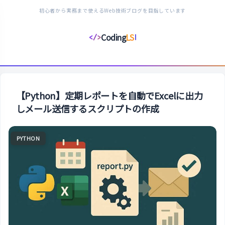
初心者から実務まで使えるWeb技術ブログを目指しています
Coding
LS
</>
コ
ー
デ
ィ
ン
【Python】定期レポートを自動でExcelに出力
グ
しメール送信するスクリプトの作成
ラ
イ
PYTHON
フ
ス
タ
イ
ル