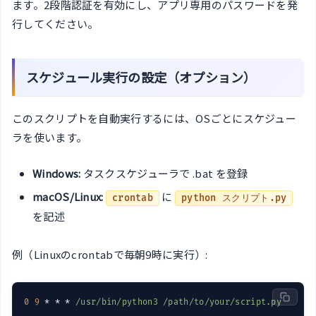
ます。2段階認証を有効にし、アプリ専用のパスワードを発
行してください。
スケジュール実行の設定（オプション）
このスクリプトを自動実行するには、OSごとにスケジュー
ラを使います。
Windows:
タスクスケジューラで .bat を登録
macOS/Linux:
に
crontab
python スクリプト.py
を記述
例（Linuxのcrontabで毎朝9時に実行）:
0
9
 * * * 
/usr/bin
/python3 /path
/to/your
/script.py