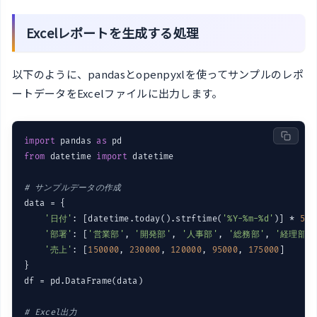
Excelレポートを生成する処理
以下のように、pandasとopenpyxlを使ってサンプルのレポ
ートデータをExcelファイルに出力します。
import
 pandas 
as
from
 datetime 
import
 datetime

# サンプルデータの作成
data = {

'日付'
: [datetime.today().strftime(
'%Y-%m-%d'
)] * 
5
,

'部署'
: [
'営業部'
, 
'開発部'
, 
'人事部'
, 
'総務部'
, 
'経理部'
]
'売上'
: [
150000
, 
230000
, 
120000
, 
95000
, 
175000
]

}

df = pd.DataFrame(data)

# Excel出力