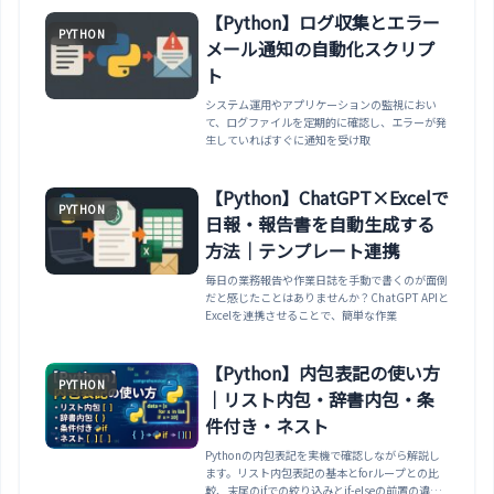
isinstanceでの型確認、isdigitでの事前チェック
【Python】ログ収集とエラー
PYTHON
まで整理します。
メール通知の自動化スクリプ
ト
システム運用やアプリケーションの監視におい
て、ログファイルを定期的に確認し、エラーが発
生していればすぐに通知を受け取
【Python】ChatGPT×Excelで
PYTHON
日報・報告書を自動生成する
方法｜テンプレート連携
毎日の業務報告や作業日誌を手動で書くのが面倒
だと感じたことはありませんか？ChatGPT APIと
Excelを連携させることで、簡単な作業
【Python】内包表記の使い方
PYTHON
｜リスト内包・辞書内包・条
件付き・ネスト
Pythonの内包表記を実機で確認しながら解説し
ます。リスト内包表記の基本とforループとの比
較、末尾のifでの絞り込みとif-elseの前置の違