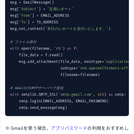
msg = EmailMessage()

msg[
'Subject'
] = 
'定期レポート'
msg[
'From'
] = EMAIL_ADDRESS

msg[
'To'
] = TO_ADDRESS

msg.set_content(
'本日のレポートを送付いたします。'
)

# ファイル添付
with
 open(filename, 
'rb'
) 
as
 f:

    file_data = f.read()

    msg.add_attachment(file_data, maintype=
'application'
,
                       subtype=
'vnd.openxmlformats-offic
                       filename=filename)

# GmailのSMTPサーバーで送信
with
 smtplib.SMTP_SSL(
'smtp.gmail.com'
, 
465
) 
as
 smtp:

    smtp.login(EMAIL_ADDRESS, EMAIL_PASSWORD)

    smtp.send_message(msg)
※ Gmailを使う場合、
アプリパスワード
の利用をおすすめし