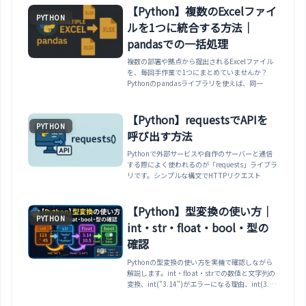
【Python】複数のExcelファイ
PYTHON
ルを1つに統合する方法｜
pandasでの一括処理
複数の部署や拠点から提出されるExcelファイル
を、毎回手作業で1つにまとめていませんか？
Pythonのpandasライブラリを使えば、同一
【Python】requestsでAPIを
PYTHON
呼び出す方法
Pythonで外部サービスや自作のサーバーと通信
する際によく使われるのが「requests」ライブラ
リです。シンプルな構文でHTTPリクエスト
【Python】型変換の使い方｜
PYTHON
int・str・float・bool・型の
確認
Pythonの型変換の使い方を実機で確認しながら
解説します。int・float・strでの数値と文字列の
変換、int("3.14")がエラーになる理由、int(3.9)
が切り捨てになること、boolへの変換と
bool("False")がTrueになる罠、typeと