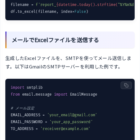
filename = 
f'report_
{datetime.today().strftime(
"%Y%m%d"
)
df.to_excel(filename, index=
False
)
メールでExcelファイルを送信する
生成したExcelファイルを、SMTPを使ってメール送信しま
す。以下はGmailのSMTPサーバーを利用した例です。
import
from
 email.message 
import
 EmailMessage

# メール設定
EMAIL_ADDRESS = 
'your_email@gmail.com'
EMAIL_PASSWORD = 
'your_app_password'
TO_ADDRESS = 
'receiver@example.com'