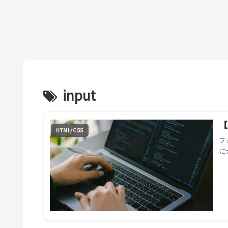
input
【
HTML/CSS
フ
に