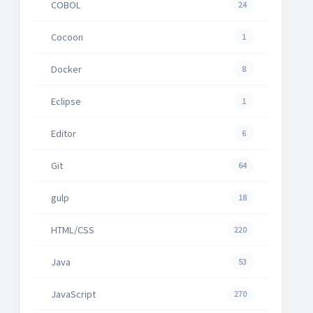
COBOL
24
Cocoon
1
Docker
8
Eclipse
1
Editor
6
Git
64
gulp
18
HTML/CSS
220
Java
53
JavaScript
270