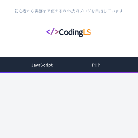
初心者から実務まで使えるWeb技術ブログを目指しています
Coding
LS
</>
コ
ー
デ
ィ
JavaScript
PHP
ン
グ
ラ
イ
フ
ス
タ
イ