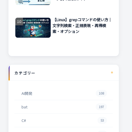
【Linux】grepコマンドの使い方｜
文字列検索・正規表現・再帰検
索・オプション
カテゴリー
AI開発
108
bat
197
C#
53