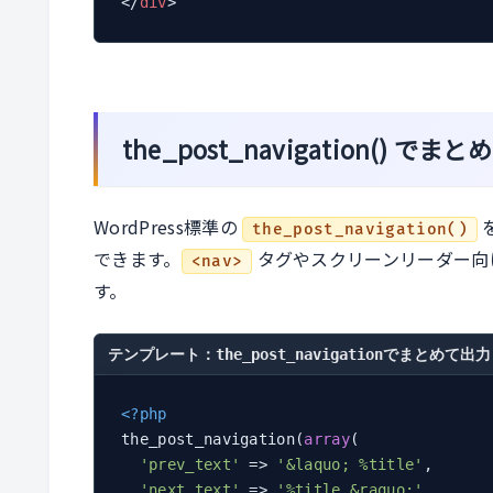
</
div
>
the_post_navigation() 
WordPress標準の
the_post_navigation()
できます。
タグやスクリーンリーダー向
<nav>
す。
テンプレート：the_post_navigationでまとめて出力
<?php
the_post_navigation(
array
(

'prev_text'
 => 
'&laquo; %title'
,

'next_text'
 => 
'%title &raquo;'
,
