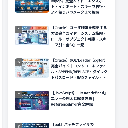
impdp）完全ガイド｜エクスポー
ト・インポート・スキーマ移行・
よく使うパラメータまで解説
【Oracle】ユーザ権限を確認する
方法完全ガイド｜システム権限・
ロール・オブジェクト権限・スキ
ーマ別・全SQL一覧
【Oracle】SQL*Loader（sqlldr）
完全ガイド｜コントロールファイ
ル・APPEND/REPLACE・ダイレク
トパスロード・BADファイル・エ
ラー対処まで解説
【JavaScript】「is not defined」
エラーの原因と解決方法｜
ReferenceError完全解説
【bat】バッチファイルで