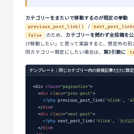
カテゴリーをまたいで移動するのが既定の挙動
/
previous_post_link()
next_post_link
のため、
カテゴリーを問わず全投稿を公
false
け移動したい」と思って実装すると、想定外の別
同カテゴリー限定にしたい場合は、
第3引数に
t
テンプレート：同じカテゴリー内の前後記事だけに限定
<div 
class
=
"pagination"
>

<
div
class
=
"prev-post"
>
<?php
 previous_post_link(
'%link'
, 
'&
</
div
>
<
div
class
=
"next-post"
>
<?php
 next_post_link(
'%link'
, 
'次の記事
</
div
>