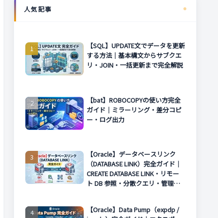
人気記事
【SQL】UPDATE文でデータを更新
する方法｜基本構文からサブクエ
リ・JOIN・一括更新まで完全解説
【bat】ROBOCOPYの使い方完全
ガイド｜ミラーリング・差分コピ
ー・ログ出力
【Oracle】データベースリンク
（DATABASE LINK）完全ガイド｜
CREATE DATABASE LINK・リモー
ト DB 参照・分散クエリ・管理方
法まで解説
【Oracle】Data Pump（expdp /