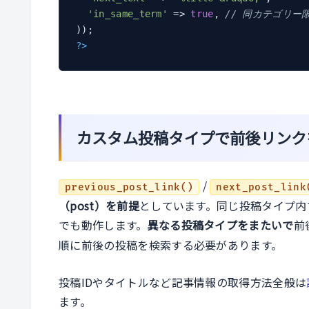
'in_same_term'
 => 
true
, 
// 同カテゴリー
?>
カスタム投稿タイプで前後リンク
/
previous_post_link()
next_post_link
（post）を前提
としています。同じ投稿タイプ内
でも動作します。
異なる投稿タイプをまたいで
前
順に前後の投稿を検索する必要があります。
投稿IDやタイトルなど記事情報の取得方法全般は
ます。