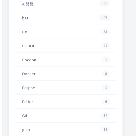
AI開発
108
bat
197
C#
53
COBOL
24
Cocoon
1
Docker
8
Eclipse
1
Editor
6
Git
64
gulp
18