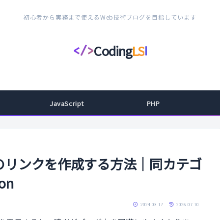
初心者から実務まで使えるWeb技術ブログを目指しています
Coding
LS
</>
コ
ー
デ
ィ
JavaScript
PHP
ン
グ
ラ
イ
稿へのリンクを作成する方法｜同カテゴ
フ
on
ス
タ
2024.03.17
2026.07.10
イ