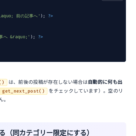
laquo; 前の記事へ'
); 
?>
へ &raquo;'
); 
?>
は、前後の投稿が存在しない場合は
自動的に何も出
()
をチェックしています）。空のリ
get_next_post()
ん。
る（同カテゴリー限定にする）