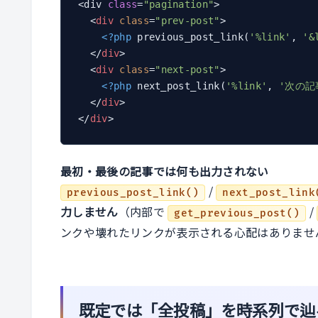
<div 
class
=
"pagination"
>

<
div
class
=
"prev-post"
>
<?php
 previous_post_link(
'%link'
, 
'&
</
div
>
<
div
class
=
"next-post"
>
<?php
 next_post_link(
'%link'
, 
'次の記事
</
div
>
</
div
>
最初・最後の記事では何も出力されない
/
previous_post_link()
next_post_link
力しません
（内部で
/
get_previous_post()
ンクや壊れたリンクが表示される心配はありませ
既定では「全投稿」を時系列で辿