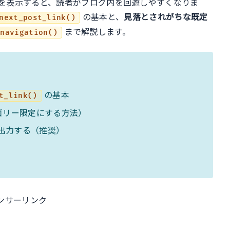
を表示すると、読者がブログ内を回遊しやすくなりま
ル
の基本と、
見落とされがちな既定
next_post_link()
まで解説します。
_navigation()
の基本
t_link()
ゴリー限定にする方法）
出力する（推奨）
ンサーリンク