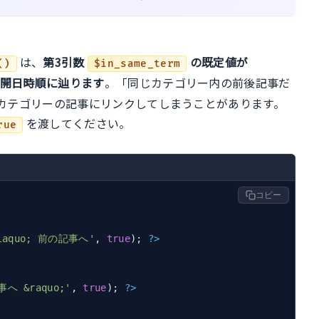
は、
第3引数
の既定値が
()
$in_same_term
開日時順に辿ります
。「同じカテゴリー内の前後記事だ
カテゴリーの記事にリンクしてしまうことがあります。
を渡してください。
rue
コピー
laquo; 前の記事へ'
, 
true
); 
?>
へ &raquo;'
, 
true
); 
?>