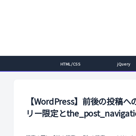
HTML/CSS
jQuery
【WordPress】前後の投
リー限定とthe_post_navigati